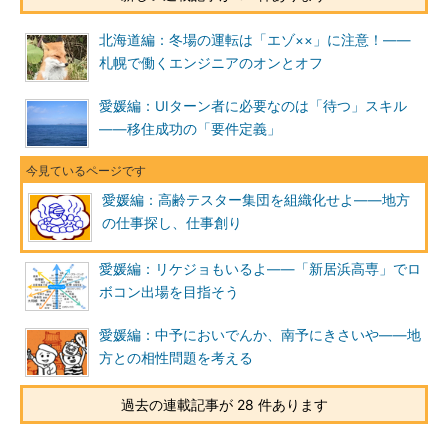
ティセンター」には、転職移住の成功例の情報
がある。
北海道編：冬場の運転は「エゾ××」に注意！――
現地で職探しをするのなら、旅行がてらJRの駅近辺に宿泊し
札幌で働くエンジニアのオンとオフ
て、ハローワークに通う方法もある。鬼北町の場合、管轄は隣接
する「ハローワーク宇和島」だ。宇和島市へ通勤する町民もい
愛媛編：UIターン者に必要なのは「待つ」スキル
る。
――移住成功の「要件定義」
（3）スタートアップ移住（移住先での開業）
愛媛編：高齢テスター集団を組織化せよ――地方
移住先で、開業する方法だ。
の仕事探し、仕事創り
個人事業から始めて、軌道に乗ったら法人化。全国へ、世界
愛媛編：リケジョもいるよ――「新居浜高専」でロ
へ、ビジネス展開できれば、移住は成功だろう。
ボコン出場を目指そう
関連リンク
愛媛編：中予においでんか、南予にきさいや――地
方との相性問題を考える
ふるさと愛媛Uターンセンター/求人企業情報/求人情報 愛
WORKナビ（えひめ若年人材育成推進機構）
過去の連載記事が 28 件あります
愛媛ものづくり企業「スゴ技」データベース（愛媛県経済労働