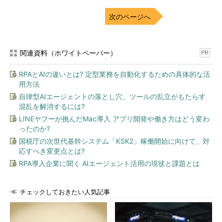
部産業政策課 スゴ技グループ
次のページへ
新居浜ものづくりブランド（新居浜市 産業振興課）※情報サー
ビス5社含む
関連資料（ホワイトペーパー）
PR
シビレ|エンジニアの東京にこだわらない働き方を支援 ※ITエ
ンジニアの求人情報あり
RPAとAIの違いとは? 定型業務を自動化するための具体的な活
用方法
ハローワーク所在地一覧（厚生労働省 愛媛労働局）
自律型AIエージェントの落とし穴、ツールの乱立がもたらす
混乱を解消するには?
今、移住に向いているのは、どのタイプ？
LINEヤフーが挑んだMac導入 アプリ開発や働き方はどう変わ
ったのか?
国税庁の次世代基幹システム「KSK2」稼働開始に向けて、対
応すべき変更点とは?
RPA導入企業に聞く AIエージェント活用の現状と課題とは
チェックしておきたい人気記事