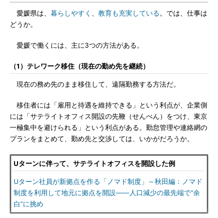
愛媛県は、
暮らしやすく
、
教育も充実している
。では、仕事は
どうか。
愛媛で働くには、主に3つの方法がある。
（1）テレワーク移住（現在の勤め先を継続）
現在の務め先のまま移住して、遠隔勤務する方法だ。
移住者には「雇用と待遇を維持できる」という利点が、企業側
には「サテライトオフィス開設の先鞭（せんべん）をつけ、東京
一極集中を避けられる」という利点がある。勤怠管理や連絡網の
プランをまとめて、勤め先と交渉しては、いかがだろうか。
Uターンに伴って、サテライトオフィスを開設した例
Uターン社員が新拠点を作る「ノマド制度」～秋田編：ノマド
制度を利用して地元に拠点を開設――人口減少の最先端で“余
白”に挑め