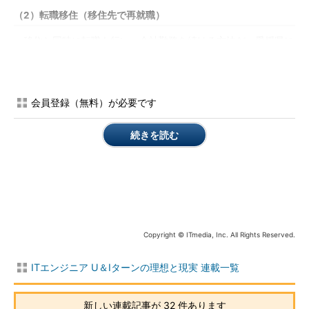
（2）転職移住（移住先で再就職）
移住と同時に転職も行い、会社勤務を続ける方法だ。愛媛県に
は、多くの優良企業がある。
上場企業なら、松山市に「サイボウズ」「ファインデックス」
「セキ」「大王製紙」他がある。鬼北町なら隣の宇和島市に「ベ
会員登録（無料）が必要です
ルグアース」がある。本稿執筆時点（2017年10月）では、サイボ
ウズがエンジニア職を募集している。
続きを読む
中小企業では、松山市を中心に、システムハウス、Web制作会
社、技術ベンチャーが多くある。年間を通して何がしかの求人は
ある。
新居浜市には、住友関連企業と技術を誇る中小企業が多数あ
Copyright © ITmedia, Inc. All Rights Reserved.
る。有効求人倍率は全国平均や愛媛県平均を上回っている（出
典：
平成27年新居浜市役所「新居浜市人口ビジョン」
）。
ITエンジニア U＆Iターンの理想と現実 連載一覧
求人情報は「ふるさと愛媛Uターンセンター」などのWebサイ
トで得られる（下記関連リンク参照）。
新居浜市本社の「アビリ
新しい連載記事が 32 件あります