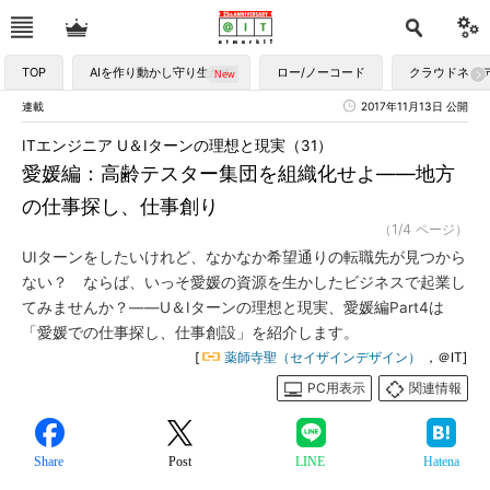
TOP
AIを作り動かし守り生かす
ロー/ノーコード
クラウドネイ
連載
2017年11月13日 公開
ITエンジニア U＆Iターンの理想と現実（31）
愛媛編：高齢テスター集団を組織化せよ――地方
の仕事探し、仕事創り
（1/4 ページ）
UIターンをしたいけれど、なかなか希望通りの転職先が見つから
ない？ ならば、いっそ愛媛の資源を生かしたビジネスで起業し
てみませんか？――U＆Iターンの理想と現実、愛媛編Part4は
「愛媛での仕事探し、仕事創設」を紹介します。
[
薬師寺聖（セイザインデザイン）
，＠IT]
PC用表示
関連情報
Share
Post
LINE
Hatena