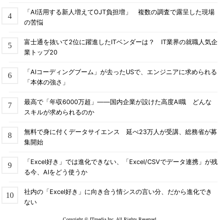
「AI活用する新人増えてOJT負担増」 複数の調査で露呈した現場
の苦悩
富士通を抜いて2位に躍進したITベンダーは？ IT業界の就職人気企
業トップ20
「AIコーディングブーム」が去ったUSで、エンジニアに求められる
「本体の強さ」
最高で「年収6000万超」――国内企業が設けた高度AI職 どんな
スキルが求められるのか
無料で身に付くデータサイエンス 延べ23万人が受講、総務省が募
集開始
「Excel好き」では進化できない、「Excel/CSVでデータ連携」が残
る今、AIをどう使うか
社内の「Excel好き」に向き合う情シスの言い分、だから進化でき
ない
Copyright © ITmedia Inc. All Rights Reserved.