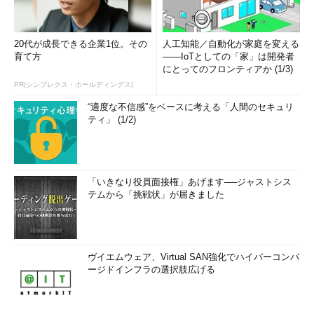
20代が成長できる企業1位。その
人工知能／自動化が家庭を変える
育て方
――IoTとしての「家」は開発者
にとってのフロンティアか (1/3)
PR(シンプレクス・ホールディングス)
“適度な不信感”をベースに考える「人間のセキュリ
ティ」 (1/2)
「いきなり役員面接権」あげます──ジャストシス
テムから「挑戦状」が届きました
ヴイエムウェア、Virtual SAN強化でハイパーコンバ
ージドインフラの選択肢広げる