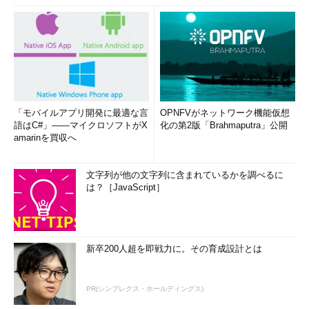
「モバイルアプリ開発に最適な言
OPNFVがネットワーク機能仮想
語はC#」――マイクロソフトがX
化の第2版「Brahmaputra」公開
amarinを買収へ
文字列が他の文字列に含まれているかを調べるに
は？［JavaScript］
新卒200人超を即戦力に。その育成設計とは
PR(シンプレクス・ホールディングス)