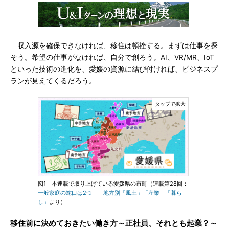
収入源を確保できなければ、移住は頓挫する。まずは仕事を探
そう。希望の仕事がなければ、自分で創ろう。AI、VR/MR、IoT
といった技術の進化を、愛媛の資源に結び付ければ、ビジネスプ
ランが見えてくるだろう。
図1 本連載で取り上げている愛媛県の市町（連載第28回：
一般家庭の蛇口は2つ――地方別「風土」「産業」「暮ら
し」
より）
移住前に決めておきたい働き方～正社員、それとも起業？～