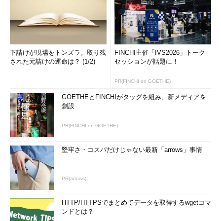
下請けが現場をトンズラ。取り残
FINCHI主催「IVS2026」トーク
された元請けの運命は？ (1/2)
セッションが話題に！
PR(FINCHI on GOETHE)
GOETHEとFINCHIがタッグを組み、新メディアを
創設
PR(FINCHI on GOETHE)
堅牢さ・コスパだけじゃない最新「arrows」事情
PR(arrows)
HTTP/HTTPSでまとめてデータを取得するwgetコマ
ンドとは？