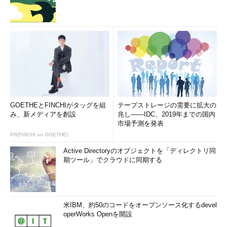
GOETHEとFINCHIがタッグを組
テープストレージの需要に拡大の
み、新メディアを創設
兆し――IDC、2019年までの国内
市場予測を発表
PR(FINCHI on GOETHE)
Active Directoryのオブジェクトを「ディレクトリ同
期ツール」でクラウドに同期する
米IBM、約50のコードをオープンソース化するdevel
operWorks Openを開設