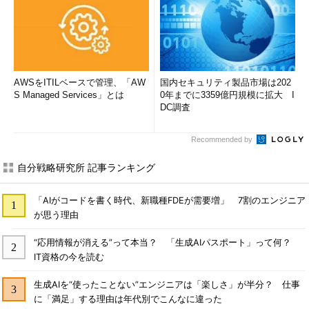
AWSをITILベースで管理、「AW
国内セキュリティ製品市場は202
S Managed Services」とは
0年までに3359億円規模に拡大 I
DC調査
Recommended by
自分戦略研究所 記事ランキング
「AIがコードを書く時代、新職種FDEが需要増」 7割のエンジニア
が思う理由
“応用情報が消える”って本当？ 「生成AIパスポート」って何？
IT資格の今を読む
生成AIを“使ったことない”エンジニアは「楽しさ」が半分？ 仕事
に「満足」する理由は年代別でこんなに違った