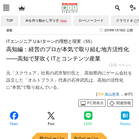
TOP
AIを作り動かし守り生かす
ロー/ノーコード
クラウドネイ
連載
2019年1月18日 公開
ITエンジニア U＆Iターンの理想と現実（55）
高知編：経営のプロが本気で取り組む地方活性化
――高知で芽吹くITとコンテンツ産業
（2/3 ページ）
元「スクウェア」社長の武市智行氏と、高知県内にゲーム会社を
設立した「オルトプラス」代表の石井武氏は、高知の活性化
に“本気”で取り組んでいる。
[
加山恵美
，＠IT]
PC用表示
関連情報
Share
Post
LINE
Hatena
前のページへ
次のページへ