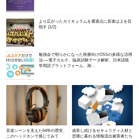
より広がったカリキュラムを通過点に若者は上を目
指す (1/2)
勉強会で明らかになった医療向けOSSの多様な活用
法──電子カルテ、臨床試験データ解析、日本語医
学用語プラットフォーム、画...
音楽シーンを支えた64年の歴史、
成長し続けるセキュリティ人材と
このヘッドホンで感じてみて
悲嘆に暮れる情報流出被害者たち