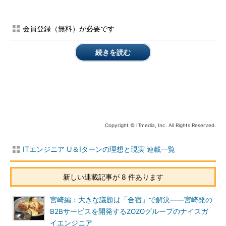
れない」と、石井氏は思っている。
そこでソフトウェアテスト（検証と修
会員登録（無料）が必要です
オルトプラス代表取締役 CEO
正）を本業とする「SHIFT」と組んで、
石井武氏
2015年に合弁会社「SHIFT PLUS」を高
続きを読む
知県に設立し、武市氏が会長として就任した。
SHIFT PLUSはゲームやアプリの問い合わせ対応や品質保証に
加え、AIのチャットbotを採り入れた自動解決チャットサービス
「AICO」を提供するなど、先進的な取り組みも行っている。高
知の人材活性化にも積極的で、転職支援サービス「SHIFT PLUS
エージェント」や高知県で働くことを応援するメディア
Copyright © ITmedia, Inc. All Rights Reserved.
「BUNTAN」で情報発信をしている。
ITエンジニア U＆Iターンの理想と現実 連載一覧
新しい連載記事が 8 件あります
宮崎編：大きな議題は「合宿」で解決――宮崎発の
B2Bサービスを開発するZOZOグループのナイスガ
イエンジニア
「
BUNTAN
」は高知の果物「文旦」にかけている