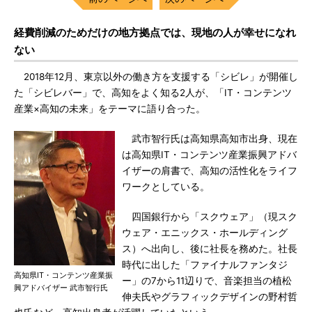
経費削減のためだけの地方拠点では、現地の人が幸せになれ
ない
2018年12月、東京以外の働き方を支援する「シビレ」が開催し
た「シビレバー」で、高知をよく知る2人が、「IT・コンテンツ
産業×高知の未来」をテーマに語り合った。
武市智行氏は高知県高知市出身、現在
は高知県IT・コンテンツ産業振興アドバ
イザーの肩書で、高知の活性化をライフ
ワークとしている。
四国銀行から「スクウェア」（現スク
ウェア・エニックス・ホールディング
ス）へ出向し、後に社長を務めた。社長
時代に出した「ファイナルファンタジ
高知県IT・コンテンツ産業振
ー」の7から11辺りで、音楽担当の植松
興アドバイザー 武市智行氏
伸夫氏やグラフィックデザインの野村哲