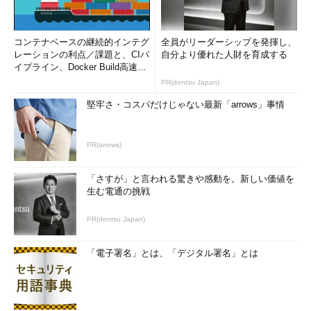
コンテナベースの継続的インテグ
全員がリーダーシップを発揮し、
レーションの利点／課題と、CIパ
自分より優れた人財を育成する
イプライン、Docker Build高速化
のコツ (1/2...
PR(dentsu Japan)
堅牢さ・コスパだけじゃない最新「arrows」事情
PR(arrows)
「さすが」と言われる驚きや感動を。新しい価値を
生む電通の挑戦
PR(dentsu Japan)
「電子署名」とは、「デジタル署名」とは