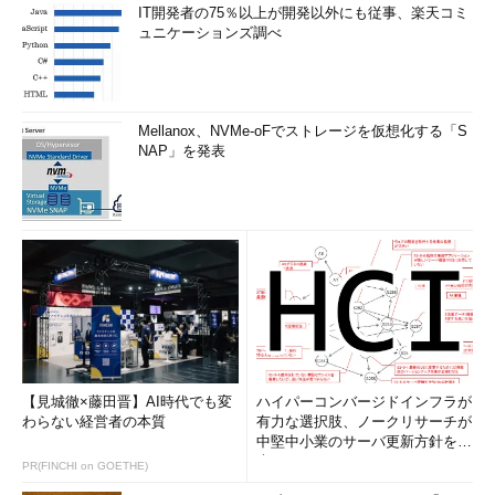
IT開発者の75％以上が開発以外にも従事、楽天コミ
ュニケーションズ調べ
Mellanox、NVMe-oFでストレージを仮想化する「S
NAP」を発表
【見城徹×藤田晋】AI時代でも変
ハイパーコンバージドインフラが
わらない経営者の本質
有力な選択肢、ノークリサーチが
中堅中小業のサーバ更新方針を調
査
PR(FINCHI on GOETHE)