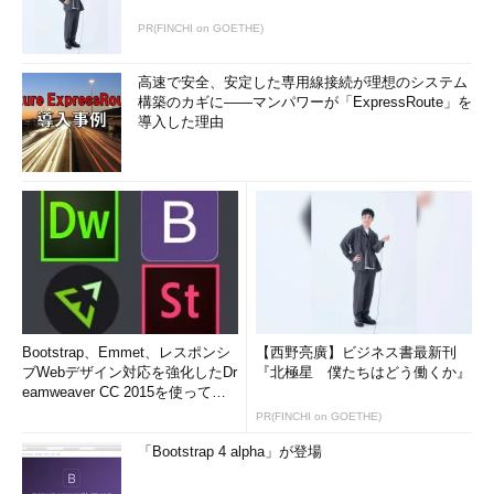
PR(FINCHI on GOETHE)
高速で安全、安定した専用線接続が理想のシステム
構築のカギに――マンパワーが「ExpressRoute」を
導入した理由
Bootstrap、Emmet、レスポンシ
【西野亮廣】ビジネス書最新刊
ブWebデザイン対応を強化したDr
『北極星 僕たちはどう働くか』
eamweaver CC 2015を使って
み...
PR(FINCHI on GOETHE)
「Bootstrap 4 alpha」が登場