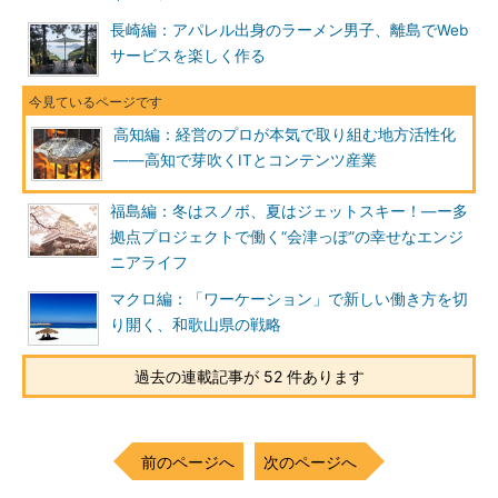
長崎編：アパレル出身のラーメン男子、離島でWeb
驚くべきは雇用創出と若手の発掘だ。2015年の設立以来、3年
サービスを楽しく作る
間で100人以上を採用している。社長を20代の松島弘敏氏が務め
ているのも目を見張る。SHIFT PLUSに続き、2018年3月に設立
したゲーム開発及び運営を行う「オルトプラス高知」の代表取締
高知編：経営のプロが本気で取り組む地方活性化
役も、20代の石川哲大氏だ。まだ発足して1年たたないが、現地
――高知で芽吹くITとコンテンツ産業
採用やUターン中心に採用を進めている。
福島編：冬はスノボ、夏はジェットスキー！―ー多
SHIFT PLUSらの快進撃は高知の雰囲気を少しずつ変えてい
拠点プロジェクトで働く“会津っぽ”の幸せなエンジ
る。
ニアライフ
一般的に地方の優秀なエンジニアは東京に出る傾向がある。そ
マクロ編：「ワーケーション」で新しい働き方を切
のせいか、高知でも当初はIT企業が発足したことに懐疑的な人も
り開く、和歌山県の戦略
少なくなかったという。しかし今では「うまくいくと思ったよ」
と応援してくれる人が増え、好循環が生まれつつある。若手リー
過去の連載記事が 52 件あります
ダーを応援する機運も高まっているという。
前のページへ
次のページへ