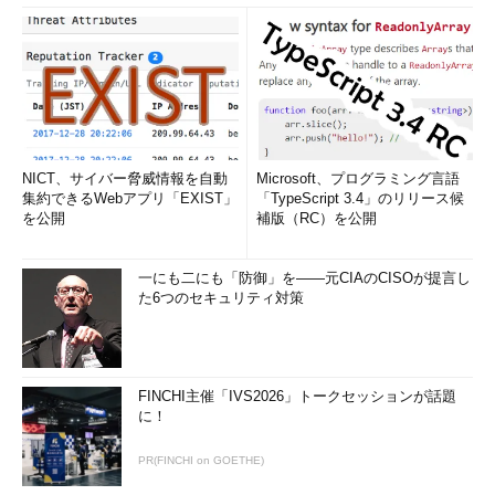
NICT、サイバー脅威情報を自動
Microsoft、プログラミング言語
集約できるWebアプリ「EXIST」
「TypeScript 3.4」のリリース候
を公開
補版（RC）を公開
一にも二にも「防御」を――元CIAのCISOが提言し
た6つのセキュリティ対策
FINCHI主催「IVS2026」トークセッションが話題
に！
PR(FINCHI on GOETHE)