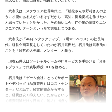
也氏など、高知出身者が活躍していたという。
武市氏は（スクウェア社長時代に）「植松さんや野村さんのよ
うに才能のある人がいるはずだから、高知に開発拠点を作りたい
と思っていた」と明かした。その願いは今、IT企業の誘致やエン
ジニアのUIターンという形で実現しつつある。
武市氏が「AQインタラクティブ」（現マーベラス）の社長時
代に経営企画室長をしていたのが石井武氏だ。石井氏は武市氏の
ことを「経営の大先輩、メンター」と慕う。
現在石井氏はソーシャルゲームやITサービスを手掛ける「オル
トプラス」で代表取締役 CEOを務める。
石井氏は「ゲーム会社にとってサポー
トやデバッグ（品質管理）はコストセン
ター」だと話す。経営的観点からする
と、経費は安く抑えたい。だからといっ
て経費削減だけを目当てに地方に拠点を
構えるなら、「現地で働く人が幸せにな