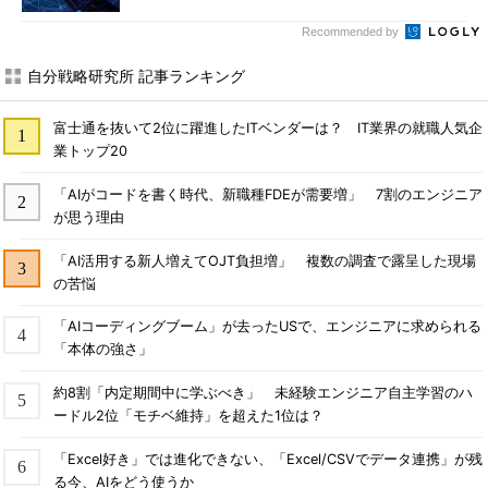
Recommended by
自分戦略研究所 記事ランキング
富士通を抜いて2位に躍進したITベンダーは？ IT業界の就職人気企
業トップ20
「AIがコードを書く時代、新職種FDEが需要増」 7割のエンジニア
が思う理由
「AI活用する新人増えてOJT負担増」 複数の調査で露呈した現場
の苦悩
「AIコーディングブーム」が去ったUSで、エンジニアに求められる
「本体の強さ」
約8割「内定期間中に学ぶべき」 未経験エンジニア自主学習のハ
ードル2位「モチベ維持」を超えた1位は？
「Excel好き」では進化できない、「Excel/CSVでデータ連携」が残
る今、AIをどう使うか