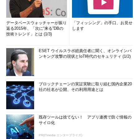
データベースウォッチャーが振り
「フィッシング」の手口、お見せ
返る2015年、「次に“来る”DBの
します
技術トレンド」とは (1/3)
ESET ウイルスラボ総責任者に聞く、オンラインバ
ンキング攻撃の現状とIoT時代のセキュリティ (1/2)
ブロックチェーンの実証実験に取り組む国内企業20
社の社名が公開、その利用用途とは
既存ツールは捨てない！ アプリ連携で防ぐ情報の
サイロ化
PR(ITmedia エンタープライズ)