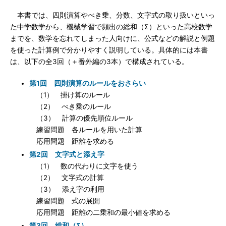
本書では、四則演算やべき乗、分数、文字式の取り扱いといっ
た中学数学から、機械学習で頻出の総和（Σ）といった高校数学
までを、数学を忘れてしまった人向けに、公式などの解説と例題
を使った計算例で分かりやすく説明している。具体的には本書
は、以下の全3回（＋番外編の3本）で構成されている。
第1回 四則演算のルールをおさらい
（1） 掛け算のルール
（2） べき乗のルール
（3） 計算の優先順位ルール
練習問題 各ルールを用いた計算
応用問題 距離を求める
第2回 文字式と添え字
（1） 数の代わりに文字を使う
（2） 文字式の計算
（3） 添え字の利用
練習問題 式の展開
応用問題 距離の二乗和の最小値を求める
第3回 総和（Σ）