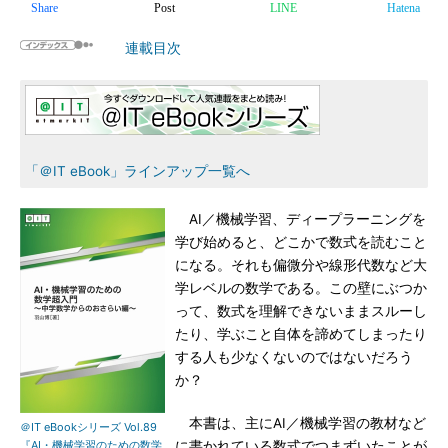
Share
Post
LINE
Hatena
連載目次
「＠IT eBook」ラインアップ一覧へ
AI／機械学習、ディープラーニングを
学び始めると、どこかで数式を読むこと
になる。それも偏微分や線形代数など大
学レベルの数学である。この壁にぶつか
って、数式を理解できないままスルーし
たり、学ぶこと自体を諦めてしまったり
する人も少なくないのではないだろう
か？
本書は、主にAI／機械学習の教材など
＠IT eBookシリーズ Vol.89
『AI・機械学習のための数学
に書かれている数式でつまずいたことが