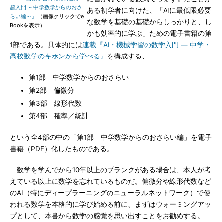
超入門 ～中学数学からのおさ
ある初学者に向けた、「AIに最低限必要
らい編～』
（画像クリックでe
な数学を基礎の基礎からしっかりと、し
Bookを表示）
かも効率的に学ぶ」ための電子書籍の第
1部である。具体的には
連載『AI・機械学習の数学入門 ― 中学・
高校数学のキホンから学べる』
を構成する、
第1部 中学数学からのおさらい
第2部 偏微分
第3部 線形代数
第4部 確率／統計
という全4部の中の「第1部 中学数学からのおさらい編」を電子
書籍（PDF）化したものである。
数学を学んでから10年以上のブランクがある場合は、本人が考
えている以上に数学を忘れているものだ。偏微分や線形代数など
のAI（特にディープラーニングのニューラルネットワーク）で使
われる数学を本格的に学び始める前に、まずはウォーミングアッ
プとして、本書から数学の感覚を思い出すことをお勧めする。