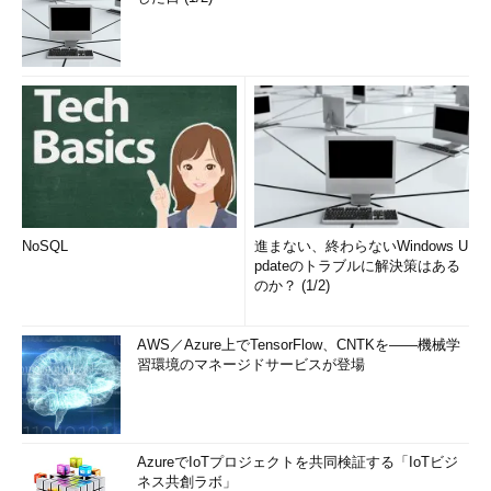
NoSQL
進まない、終わらないWindows U
pdateのトラブルに解決策はある
のか？ (1/2)
AWS／Azure上でTensorFlow、CNTKを――機械学
習環境のマネージドサービスが登場
AzureでIoTプロジェクトを共同検証する「IoTビジ
ネス共創ラボ」