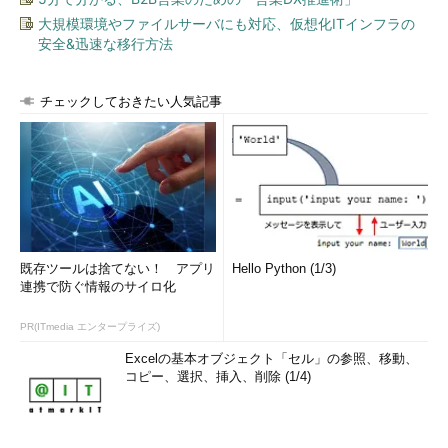
大規模環境やファイルサーバにも対応、仮想化ITインフラの
安全&迅速な移行方法
チェックしておきたい人気記事
既存ツールは捨てない！ アプリ
Hello Python (1/3)
連携で防ぐ情報のサイロ化
PR(ITmedia エンタープライズ)
Excelの基本オブジェクト「セル」の参照、移動、
コピー、選択、挿入、削除 (1/4)