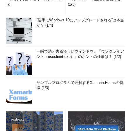
+α
(1/3)
“勝手にWindows 10にアップグレードされる”は本当
か？ (1/4)
一瞬で消え去る怪しいウィンドウ、「ウソクライア
ント（usoclient.exe）」のホントの仕事は？ (1/2)
サンプルプログラムで理解するXamarin.Formsの特
徴 (1/3)