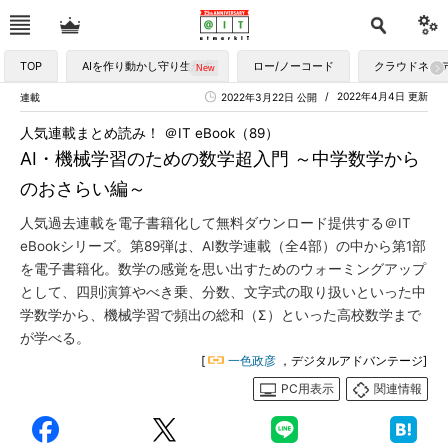
TOP
AIを作り動かし守り生かす
ロー/ノーコード
クラウドネイ
2022年4月4日 更新
連載
2022年3月22日 公開
人気連載まとめ読み！ ＠IT eBook（89）
AI・機械学習のための数学超入門 ～中学数学から
のおさらい編～
人気過去連載を電子書籍化して無料ダウンロード提供する＠IT
eBookシリーズ。第89弾は、AI数学連載（全4部）の中から第1部
を電子書籍化。数学の感覚を思い出すためのウォーミングアップ
として、四則演算やべき乗、分数、文字式の取り扱いといった中
学数学から、機械学習で頻出の総和（Σ）といった高校数学まで
が学べる。
[
一色政彦
，デジタルアドバンテージ]
PC用表示
関連情報