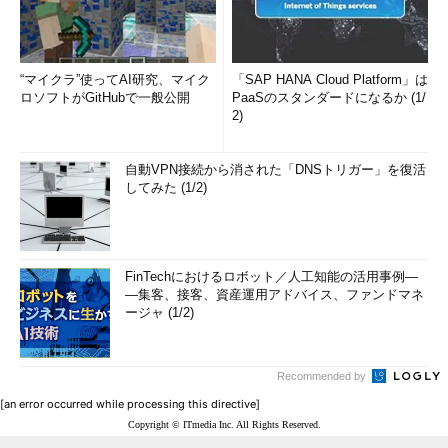
“マイクラ”使ってAI研究、マイク
「SAP HANA Cloud Platform」は
ロソフトがGitHubで一般公開
PaaSのスタンダードになるか (1/
2)
自動VPN接続から消された「DNSトリガー」を復活
してみた (1/2)
FinTechにおけるロボット／人工知能の活用事例―
―集客、接客、資産運用アドバイス、ファンドマネ
ージャ (1/2)
Recommended by
[an error occurred while processing this directive]
Copyright © ITmedia Inc. All Rights Reserved.