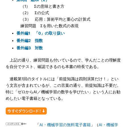
（1） Σの意味と書き方
（2） Σの公式
（3） 応用：算術平均と重心の計算式
練習問題 Σを用いた数式の表現
番外編1 「0」の取り扱い
番外編2 指数
番外編3 対数
上記の通り、練習問題も付いているので、学んだことの理解度
を自分でテスト、確認できるのも本書の特長である。
連載第1回のタイトルには「前提知識は四則演算だけ！」とい
う文言が含まれているが、この言葉の通り、前提知識は不要だ。
特に「ゼロからAI／機械学習の数学を学びたい」という人にお勧
めしたい電子書籍となっている。
「
AI・機械学習の無料電子書籍
」（
AI・機械学