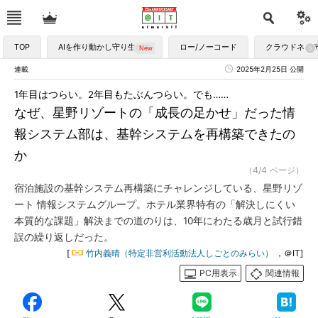
TOP
AIを作り動かし守り生かす
ロー/ノーコード
クラウドネイ
連載
2025年2月25日 公開
1年目はつらい。2年目もたぶんつらい。でも……
なぜ、星野リゾートの「成長の足かせ」だった情
報システム部は、基幹システムを再構築できたの
か
（4/4 ページ）
宿泊施設の基幹システム再構築にチャレンジしている、星野リゾ
ート 情報システムグループ。ホテル業界特有の「解決しにくい
本質的な課題」解決までの道のりは、10年にわたる歳月と試行錯
誤の繰り返しだった。
[
竹内義晴（特定非営利活動法人しごとのみらい）
，＠IT]
PC用表示
関連情報