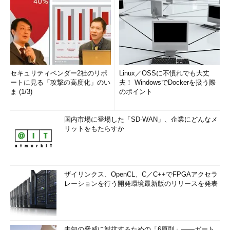
セキュリティベンダー2社のリポ
Linux／OSSに不慣れでも大丈
ートに見る「攻撃の高度化」のい
夫！ WindowsでDockerを扱う際
ま (1/3)
のポイント
国内市場に登場した「SD-WAN」、企業にどんなメ
リットをもたらすか
ザイリンクス、OpenCL、C／C++でFPGAアクセラ
レーションを行う開発環境最新版のリリースを発表
未知の脅威に対抗するための「6原則」――ガート