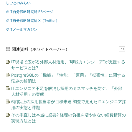
しごとのみらい
＠IT自分戦略研究所 FBページ
＠IT自分戦略研究所 X（Twitter）
＠ITメールマガジン
関連資料（ホワイトペーパー）
PR
IT現場で広がる外部人材活用、“即戦力エンジニア”が支援する
サービスとは?
PostgreSQLの「機能」「性能」「運用」「拡張性」に関する
悩みの解消法
ITエンジニア不足を解消し採用のミスマッチを防ぐ、「外部
人材活用」の実態
6割以上の採用担当者が目標未達 調査で見えたITエンジニア採
用の実態と課題
その手直しは本当に必要? 経理の負担を増やさない経費精算の
実現方法とは