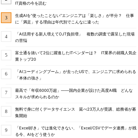
IT資格の今を読む
生成AIを“使ったことない”エンジニアは「楽しさ」が半分？ 仕事
に「満足」する理由は年代別でこんなに違った
「AI活用する新人増えてOJT負担増」 複数の調査で露呈した現場
の苦悩
富士通を抜いて2位に躍進したITベンダーは？ IT業界の就職人気企
業トップ20
「AIコーディングブーム」が去ったUSで、エンジニアに求められる
「本体の強さ」
最高で「年収6000万超」――国内企業が設けた高度AI職 どんな
スキルが求められるのか
無料で身に付くデータサイエンス 延べ23万人が受講、総務省が募
集開始
「Excel好き」では進化できない、「Excel/CSVでデータ連携」が残
る今、AIをどう使うか