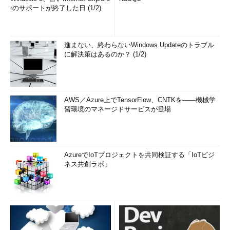
rのサポートが終了した日 (1/2)
進まない、終わらないWindows Updateのトラブル
に解決策はあるのか？ (1/2)
AWS／Azure上でTensorFlow、CNTKを――機械学
習環境のマネージドサービスが登場
AzureでIoTプロジェクトを共同検証する「IoTビジ
ネス共創ラボ」