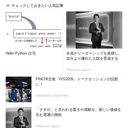
チェックしておきたい人気記事
Hello Python (1/3)
全員がリーダーシップを発揮し、
自分より優れた人財を育成する
PR(dentsu Japan)
FINCHI主催「IVS2026」トークセッションが話題
に！
PR(FINCHI on GOETHE)
「さすが」と言われる驚きや感動を。新しい価値を
生む電通の挑戦
PR(dentsu Japan)