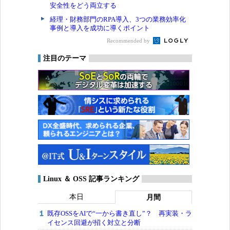
安全性をどう両立する
経理・財務部門のRPA導入、3つの業務効率化
事例と導入を成功に導くポイント
Recommended by
注目のテーマ
Linux ＆ OSS 記事ランキング
本日
月間
既存OSSをAIで“一から書き直し”？ 再実装・ラ
イセンス回避が招く対立と分断