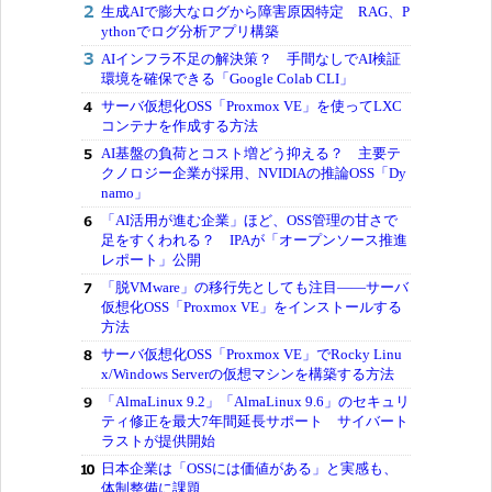
生成AIで膨大なログから障害原因特定 RAG、P
ythonでログ分析アプリ構築
AIインフラ不足の解決策？ 手間なしでAI検証
環境を確保できる「Google Colab CLI」
サーバ仮想化OSS「Proxmox VE」を使ってLXC
コンテナを作成する方法
AI基盤の負荷とコスト増どう抑える？ 主要テ
クノロジー企業が採用、NVIDIAの推論OSS「Dy
namo」
「AI活用が進む企業」ほど、OSS管理の甘さで
足をすくわれる？ IPAが「オープンソース推進
レポート」公開
「脱VMware」の移行先としても注目――サーバ
仮想化OSS「Proxmox VE」をインストールする
方法
サーバ仮想化OSS「Proxmox VE」でRocky Linu
x/Windows Serverの仮想マシンを構築する方法
「AlmaLinux 9.2」「AlmaLinux 9.6」のセキュリ
ティ修正を最大7年間延長サポート サイバート
ラストが提供開始
日本企業は「OSSには価値がある」と実感も、
体制整備に課題