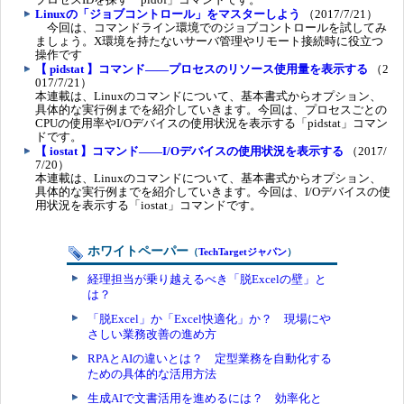
Linuxの「ジョブコントロール」をマスターしよう
（2017/7/21）
今回は、コマンドライン環境でのジョブコントロールを試してみ
ましょう。X環境を持たないサーバ管理やリモート接続時に役立つ
操作です
【 pidstat 】コマンド――プロセスのリソース使用量を表示する
（2
017/7/21）
本連載は、Linuxのコマンドについて、基本書式からオプション、
具体的な実行例までを紹介していきます。今回は、プロセスごとの
CPUの使用率やI/Oデバイスの使用状況を表示する「pidstat」コマン
ドです。
【 iostat 】コマンド――I/Oデバイスの使用状況を表示する
（2017/
7/20）
本連載は、Linuxのコマンドについて、基本書式からオプション、
具体的な実行例までを紹介していきます。今回は、I/Oデバイスの使
用状況を表示する「iostat」コマンドです。
ホワイトペーパー
（
TechTargetジャパン
）
経理担当が乗り越えるべき「脱Excelの壁」と
は？
「脱Excel」か「Excel快適化」か？ 現場にや
さしい業務改善の進め方
RPAとAIの違いとは？ 定型業務を自動化する
ための具体的な活用方法
生成AIで文書活用を進めるには？ 効率化と