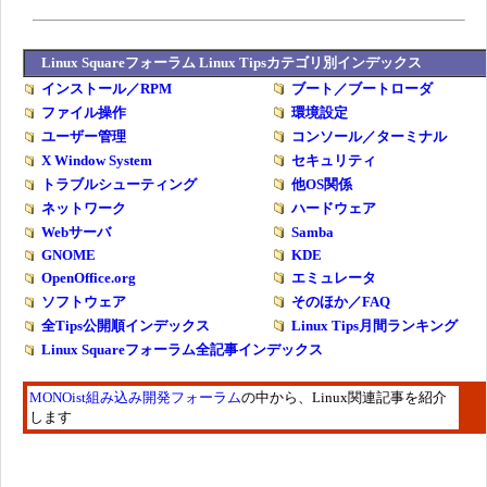
Linux Squareフォーラム Linux Tipsカテゴリ別インデックス
インストール／RPM
ブート／ブートローダ
ファイル操作
環境設定
ユーザー管理
コンソール／ターミナル
X Window System
セキュリティ
トラブルシューティング
他OS関係
ネットワーク
ハードウェア
Webサーバ
Samba
GNOME
KDE
OpenOffice.org
エミュレータ
ソフトウェア
そのほか／FAQ
全Tips公開順インデックス
Linux Tips月間ランキング
Linux Squareフォーラム全記事インデックス
MONOist組み込み開発フォーラム
の中から、Linux関連記事を紹介
します