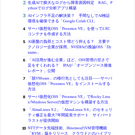
生成AIで膨大なログから障害原因特定 RAG、P
ythonでログ分析アプリ構築
AIインフラ不足の解決策？ 手間なしでAI検証
環境を確保できる「Google Colab CLI」
サーバ仮想化OSS「Proxmox VE」を使ってLXC
コンテナを作成する方法
AI基盤の負荷とコスト増どう抑える？ 主要テ
クノロジー企業が採用、NVIDIAの推論OSS「Dy
namo」
「AI活用が進む企業」ほど、OSS管理の甘さで
足をすくわれる？ IPAが「オープンソース推進
レポート」公開
「脱VMware」の移行先としても注目――サーバ
仮想化OSS「Proxmox VE」をインストールする
方法
サーバ仮想化OSS「Proxmox VE」でRocky Linu
x/Windows Serverの仮想マシンを構築する方法
「AlmaLinux 9.2」「AlmaLinux 9.6」のセキュリ
ティ修正を最大7年間延長サポート サイバート
ラストが提供開始
NTTデータ先端技術、HinemosのVM管理機能
「KVM」版をリリース クラウドとのハイブリ