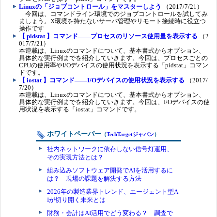
Linuxの「ジョブコントロール」をマスターしよう
（2017/7/21）
今回は、コマンドライン環境でのジョブコントロールを試してみ
ましょう。X環境を持たないサーバ管理やリモート接続時に役立つ
操作です
【 pidstat 】コマンド――プロセスのリソース使用量を表示する
（2
017/7/21）
本連載は、Linuxのコマンドについて、基本書式からオプション、
具体的な実行例までを紹介していきます。今回は、プロセスごとの
CPUの使用率やI/Oデバイスの使用状況を表示する「pidstat」コマン
ドです。
【 iostat 】コマンド――I/Oデバイスの使用状況を表示する
（2017/
7/20）
本連載は、Linuxのコマンドについて、基本書式からオプション、
具体的な実行例までを紹介していきます。今回は、I/Oデバイスの使
用状況を表示する「iostat」コマンドです。
ホワイトペーパー
（
TechTargetジャパン
）
社内ネットワークに依存しない信号灯運用、
その実現方法とは？
組み込みソフトウェア開発でAIを活用するに
は？ 現場の課題を解決する方法
2026年の製造業界トレンド、エージェント型A
Iが切り開く未来とは
財務・会計はAI活用でどう変わる？ 調査で