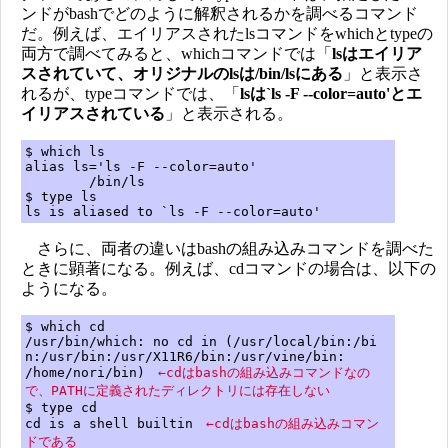
ンドがbashでどのように解釈されるかを調べるコマンド
だ。例えば、エイリアスされたlsコマンドをwhichとtypeの
両方で調べてみると、whichコマンドでは「
lsはエイリア
スされていて、オリジナルのlsは/bin/lsにある
」と表示さ
れるが、typeコマンドでは、「
lsは`ls -F --color=auto'とエ
イリアスされている
」と表示される。
$ which ls
alias ls='ls -F --color=auto'
/bin/ls
$ type ls
ls is aliased to `ls -F --color=auto'
さらに、両者の違いはbashの組み込みコマンドを調べた
ときに顕著になる。例えば、cdコマンドの場合は、以下の
ようになる。
$ which cd
/usr/bin/which: no cd in (/usr/local/bin:/bi
n:/usr/bin:/usr/X11R6/bin:/usr/vine/bin:
/home/nori/bin)
←cdはbashの組み込みコマンドなの
で、PATHに定義されたディレクトリには存在しない
$ type cd
cd is a shell builtin
←cdはbashの組み込みコマン
ドである