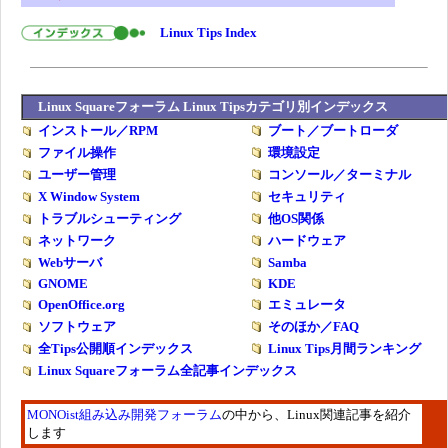
Linux Tips Index
Linux Squareフォーラム Linux Tipsカテゴリ別インデックス
インストール／RPM
ブート／ブートローダ
ファイル操作
環境設定
ユーザー管理
コンソール／ターミナル
X Window System
セキュリティ
トラブルシューティング
他OS関係
ネットワーク
ハードウェア
Webサーバ
Samba
GNOME
KDE
OpenOffice.org
エミュレータ
ソフトウェア
そのほか／FAQ
全Tips公開順インデックス
Linux Tips月間ランキング
Linux Squareフォーラム全記事インデックス
MONOist組み込み開発フォーラム
の中から、Linux関連記事を紹介
します