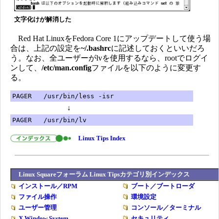
文字化けが解消した
Red Hat LinuxをFedora Core 1にアップデートして使う場
合は、上記の設定を
~/.bashrc
に記述しておくといいだろ
う。なお、全ユーザーがlvを使用するなら、rootでログイ
ンして、
/etc/man.config
ファイルを以下のように変更す
る。
PAGER /usr/bin/less -isr
↓
PAGER /usr/bin/lv
Linux Tips Index
Linux Squareフォーラム Linux Tipsカテゴリ別インデックス
インストール／RPM
ブート／ブートローダ
ファイル操作
環境設定
ユーザー管理
コンソール／ターミナル
X Window System
セキュリティ