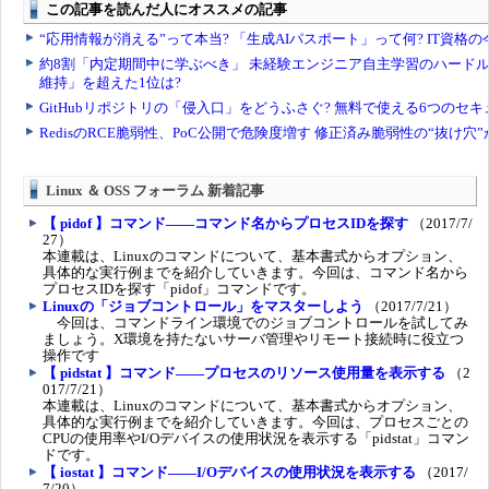
Linux ＆ OSS フォーラム 新着記事
【 pidof 】コマンド――コマンド名からプロセスIDを探す
（2017/7/
27）
本連載は、Linuxのコマンドについて、基本書式からオプション、
具体的な実行例までを紹介していきます。今回は、コマンド名から
プロセスIDを探す「pidof」コマンドです。
Linuxの「ジョブコントロール」をマスターしよう
（2017/7/21）
今回は、コマンドライン環境でのジョブコントロールを試してみ
ましょう。X環境を持たないサーバ管理やリモート接続時に役立つ
操作です
【 pidstat 】コマンド――プロセスのリソース使用量を表示する
（2
017/7/21）
本連載は、Linuxのコマンドについて、基本書式からオプション、
具体的な実行例までを紹介していきます。今回は、プロセスごとの
CPUの使用率やI/Oデバイスの使用状況を表示する「pidstat」コマン
ドです。
【 iostat 】コマンド――I/Oデバイスの使用状況を表示する
（2017/
7/20）