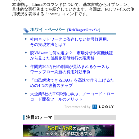
本連載は、Linuxのコマンドについて、基本書式からオプション、
具体的な実行例までを紹介していきます。今回は、I/Oデバイスの使
用状況を表示する「iostat」コマンドです。
ホワイトペーパー
（
TechTargetジャパン
）
社内ネットワークに依存しない信号灯運用、
その実現方法とは？
脱VMwareに何を選ぶ？ 市場分析や実機検証
から見えた仮想化基盤移行の現実解
年間約505万円の削減が見込まれるケースも
ワークフロー刷新の費用対効果例
「自己解決できるFAQ」を高速で作り上げるた
めの4つの改善ステップ
大企業5社のDX事例に学ぶ、ノーコード・ロー
コード開発ツールのメリット
Recommended by
注目のテーマ