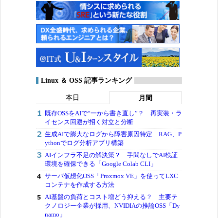
Linux ＆ OSS 記事ランキング
本日
月間
既存OSSをAIで“一から書き直し”？ 再実装・ラ
イセンス回避が招く対立と分断
生成AIで膨大なログから障害原因特定 RAG、P
ythonでログ分析アプリ構築
AIインフラ不足の解決策？ 手間なしでAI検証
環境を確保できる「Google Colab CLI」
サーバ仮想化OSS「Proxmox VE」を使ってLXC
コンテナを作成する方法
AI基盤の負荷とコスト増どう抑える？ 主要テ
クノロジー企業が採用、NVIDIAの推論OSS「Dy
namo」