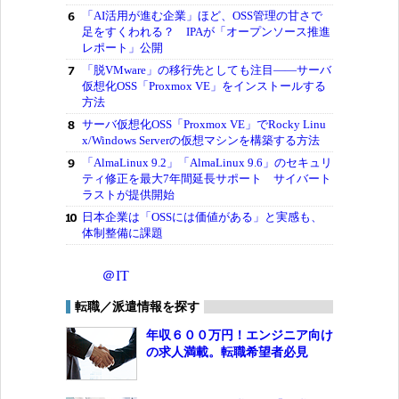
「AI活用が進む企業」ほど、OSS管理の甘さで
足をすくわれる？ IPAが「オープンソース推進
レポート」公開
「脱VMware」の移行先としても注目――サーバ
仮想化OSS「Proxmox VE」をインストールする
方法
サーバ仮想化OSS「Proxmox VE」でRocky Linu
x/Windows Serverの仮想マシンを構築する方法
「AlmaLinux 9.2」「AlmaLinux 9.6」のセキュリ
ティ修正を最大7年間延長サポート サイバート
ラストが提供開始
日本企業は「OSSには価値がある」と実感も、
体制整備に課題
＠IT
転職／派遣情報を探す
年収６００万円！エンジニア向け
の求人満載。転職希望者必見