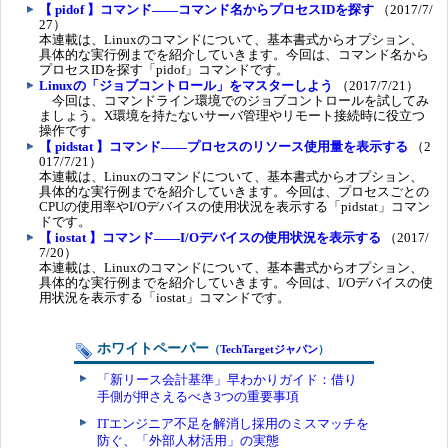
【 pidof 】コマンド――コマンド名からプロセスIDを探す
（2017/7/
27）
本連載は、Linuxのコマンドについて、基本書式からオプション、
具体的な実行例までを紹介していきます。今回は、コマンド名から
プロセスIDを探す「pidof」コマンドです。
Linuxの「ジョブコントロール」をマスターしよう
（2017/7/21）
今回は、コマンドライン環境でのジョブコントロールを試してみ
ましょう。X環境を持たないサーバ管理やリモート接続時に役立つ
操作です
【 pidstat 】コマンド――プロセスのリソース使用量を表示する
（2
017/7/21）
本連載は、Linuxのコマンドについて、基本書式からオプション、
具体的な実行例までを紹介していきます。今回は、プロセスごとの
CPUの使用率やI/Oデバイスの使用状況を表示する「pidstat」コマン
ドです。
【 iostat 】コマンド――I/Oデバイスの使用状況を表示する
（2017/
7/20）
本連載は、Linuxのコマンドについて、基本書式からオプション、
具体的な実行例までを紹介していきます。今回は、I/Oデバイスの使
用状況を表示する「iostat」コマンドです。
ホワイトペーパー
（
TechTargetジャパン
）
「新リース会計基準」早わかりガイド：借り
手側が押さえるべき3つの重要事項
ITエンジニア不足を解消し採用のミスマッチを
防ぐ、「外部人材活用」の実態