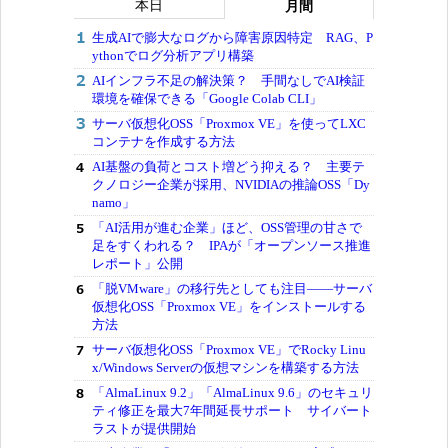
本日
月間
生成AIで膨大なログから障害原因特定 RAG、P
ythonでログ分析アプリ構築
AIインフラ不足の解決策？ 手間なしでAI検証
環境を確保できる「Google Colab CLI」
サーバ仮想化OSS「Proxmox VE」を使ってLXC
コンテナを作成する方法
AI基盤の負荷とコスト増どう抑える？ 主要テ
クノロジー企業が採用、NVIDIAの推論OSS「Dy
namo」
「AI活用が進む企業」ほど、OSS管理の甘さで
足をすくわれる？ IPAが「オープンソース推進
レポート」公開
「脱VMware」の移行先としても注目――サーバ
仮想化OSS「Proxmox VE」をインストールする
方法
サーバ仮想化OSS「Proxmox VE」でRocky Linu
x/Windows Serverの仮想マシンを構築する方法
「AlmaLinux 9.2」「AlmaLinux 9.6」のセキュリ
ティ修正を最大7年間延長サポート サイバート
ラストが提供開始