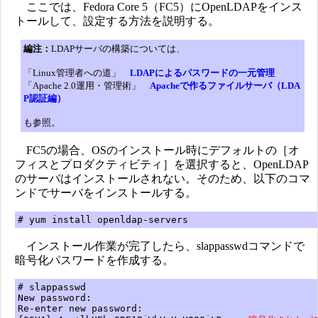
ここでは、Fedora Core 5（FC5）にOpenLDAPをインス
トールして、設定する方法を説明する。
編注：
LDAPサーバの構築については、
「Linux管理者への道」
LDAPによるパスワードの一元管理
「Apache 2.0運用・管理術」
Apacheで作るファイルサーバ（LDA
P認証編）
も参照。
FC5の場合、OSのインストール時にデフォルトの［オ
フィスとプロダクティビティ］を選択すると、OpenLDAP
のサーバはインストールされない。そのため、以下のコマ
ンドでサーバをインストールする。
# yum install openldap-servers
インストール作業が完了したら、slappasswdコマンドで
暗号化パスワードを作成する。
# slappasswd
New password:
Re-enter new password: