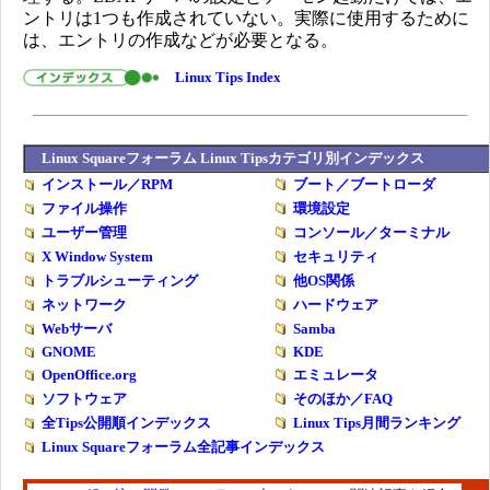
ントリは1つも作成されていない。実際に使用するために
は、エントリの作成などが必要となる。
Linux Tips Index
Linux Squareフォーラム Linux Tipsカテゴリ別インデックス
インストール／RPM
ブート／ブートローダ
ファイル操作
環境設定
ユーザー管理
コンソール／ターミナル
X Window System
セキュリティ
トラブルシューティング
他OS関係
ネットワーク
ハードウェア
Webサーバ
Samba
GNOME
KDE
OpenOffice.org
エミュレータ
ソフトウェア
そのほか／FAQ
全Tips公開順インデックス
Linux Tips月間ランキング
Linux Squareフォーラム全記事インデックス