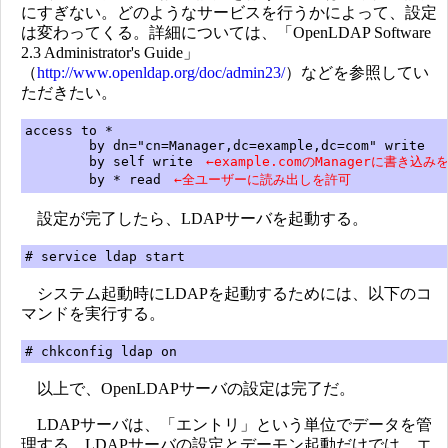
にすぎない。どのようなサービスを行うかによって、設定
は変わってくる。詳細については、「OpenLDAP Software
2.3 Administrator's Guide」
（
http://www.openldap.org/doc/admin23/
）などを参照してい
ただきたい。
access to *
by dn="cn=Manager,dc=example,dc=com" write
by self write
←example.comのManagerに書き込み
by * read
←全ユーザーに読み出しを許可
設定が完了したら、LDAPサーバを起動する。
# service ldap start
システム起動時にLDAPを起動するためには、以下のコ
マンドを実行する。
# chkconfig ldap on
以上で、OpenLDAPサーバの設定は完了だ。
LDAPサーバは、「エントリ」という単位でデータを管
理する。LDAPサーバの設定とデーモン起動だけでは、エ