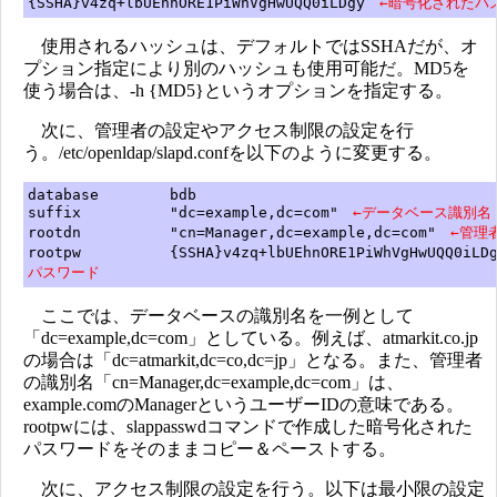
{SSHA}v4zq+lbUEhnORE1PiWhVgHwUQQ0iLDgy
←暗号化されたパ
使用されるハッシュは、デフォルトではSSHAだが、オ
プション指定により別のハッシュも使用可能だ。MD5を
使う場合は、-h {MD5}というオプションを指定する。
次に、管理者の設定やアクセス制限の設定を行
う。/etc/openldap/slapd.confを以下のように変更する。
database bdb
suffix "dc=example,dc=com"
←データベース識別名
rootdn "cn=Manager,dc=example,dc=com"
←管理
rootpw {SSHA}v4zq+lbUEhnORE1PiWhVgHwUQQ0iL
パスワード
ここでは、データベースの識別名を一例として
「dc=example,dc=com」としている。例えば、atmarkit.co.jp
の場合は「dc=atmarkit,dc=co,dc=jp」となる。また、管理者
の識別名「cn=Manager,dc=example,dc=com」は、
example.comのManagerというユーザーIDの意味である。
rootpwには、slappasswdコマンドで作成した暗号化された
パスワードをそのままコピー＆ペーストする。
次に、アクセス制限の設定を行う。以下は最小限の設定