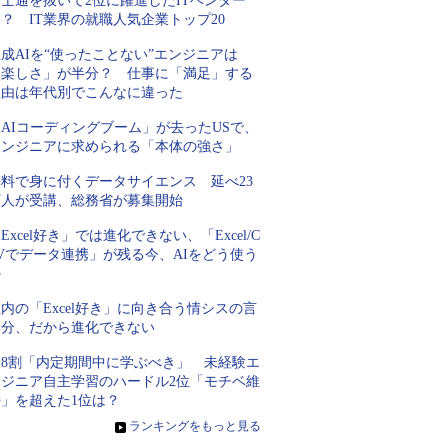
士通を抜いて2位に躍進したITベンダー
？ IT業界の就職人気企業トップ20
成AIを“使ったことない”エンジニアは
「楽しさ」が半分？ 仕事に「満足」する
理由は年代別でこんなに違った
AIコーディングブーム」が去ったUSで、
エンジニアに求められる「本体の強さ」
無料で身に付くデータサイエンス 延べ23
万人が受講、総務省が募集開始
Excel好き」では進化できない、「Excel/C
Vでデータ連携」が残る今、AIをどう使う
か
内の「Excel好き」に向き合う情シスの言
い分、だから進化できない
約8割「内定期間中に学ぶべき」 未経験エ
ンジニア自主学習のハードル2位「モチベ維
持」を超えた1位は？
»
ランキングをもっと見る