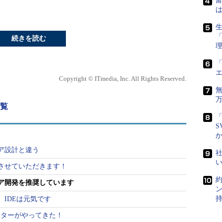
富
は
生
続きを読む
「
Copyright © ITmedia, Inc. All Rights Reserved.
一覧
「
S
ア設計と違う
社
させていただきます！
ア開発を推奨しています
IDEは元気です
スターがやってきた！