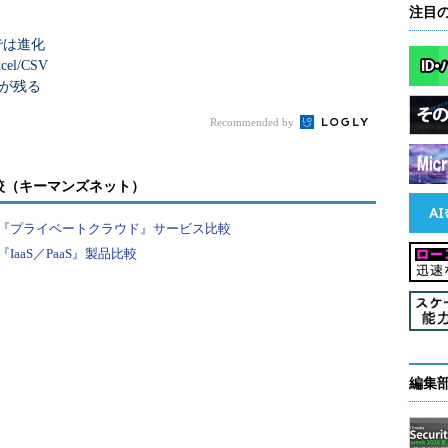
注目
」では進化
l/CSV
が残る
使うか
Recommended by
較（キーマンズネット）
『プライベートクラウド』サービス比較
aaS／PaaS』製品比較
編集