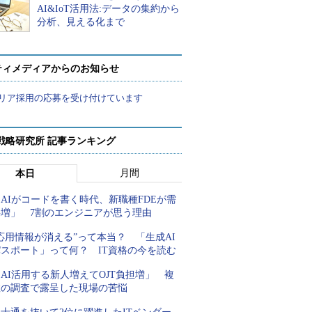
AI&IoT活用法:データの集約から
分析、見える化まで
ティメディアからのお知らせ
リア採用の応募を受け付けています
戦略研究所 記事ランキング
月間
本日
AIがコードを書く時代、新職種FDEが需
要増」 7割のエンジニアが思う理由
応用情報が消える”って本当？ 「生成AI
パスポート」って何？ IT資格の今を読む
AI活用する新人増えてOJT負担増」 複
数の調査で露呈した現場の苦悩