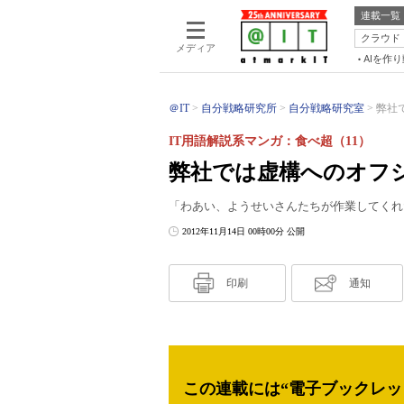
連載一覧
クラウド
メディア
AIを作
＠IT
自分戦略研究所
自分戦略研究室
弊社
IT用語解説系マンガ：食べ超（11）
弊社では虚構へのオフ
「わあい、ようせいさんたちが作業してくれ
2012年11月14日 00時00分 公開
印刷
通知
この連載には“電子ブックレッ