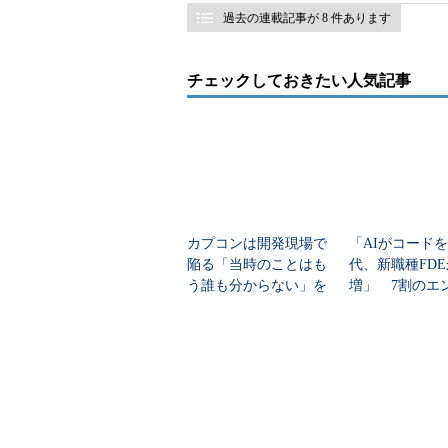
過去の連載記事が 8 件あります
チェックしておきたい人気記事
カプコンは開発現場で
「AIがコード
陥る「当時のことはも
代、新職種FD
う誰も分からない」を
増」 7割のエ
どう解消した？
が思う理由