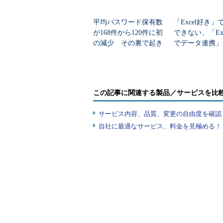
平均パスワード保有数
「Excel好き
が168件から120件に初
できない、「Exce
の減少 その裏で起き
でデータ連携」
ていること
今、AIをどう
この記事に関連する製品／サービスを比
サービス内容、品質、変更の自由度を確認
自社に最適なサービス、料金を見極める！『I