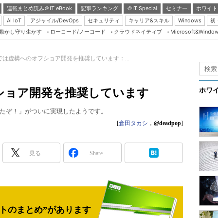
連載まとめ読み＠IT eBook
記事ランキング
＠IT Special
セミナー
ホワイト
AI IoT
アジャイル/DevOps
セキュリティ
キャリア&スキル
Windows
初
り動かし守り生かす
ローコード/ノーコード
クラウドネイティブ
Microsoft&Windo
Server & Storage
HTML5 + UX
では虚構へのオフショア開発を推奨しています：...
Smart & Social
Coding Edge
ショア開発を推奨しています
ホワ
Java Agile
たぞ！」がついに実現したようです。
Database Expert
[
倉田タカシ
，
@deadpop
]
Linux ＆ OSS
Master of IP Networ
見る
Share
Security & Trust
Test & Tools
Insider.NET
トのまとめ”があります
ブログ