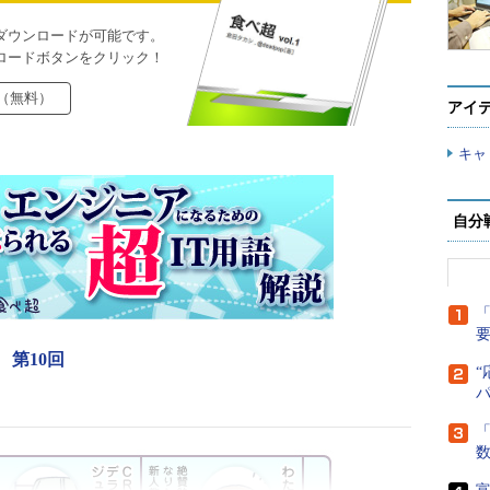
ダウンロードが可能です。
ロードボタンをクリック！
（無料）
アイ
キャ
自分
「
第10回
“
「