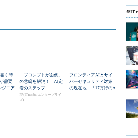
＠IT e
を書く時
「プロンプトが面倒」
フロンティアAIとサイ
Eが需要
の悲鳴を解消！ AI定
バーセキュリティ対策
ンジニア
着のステップ
の現在地 「17万行のA
Iコード分析」事例と公
PR(ITmedia エンタープライ
ズ)
的ガイドラインが示す
道筋