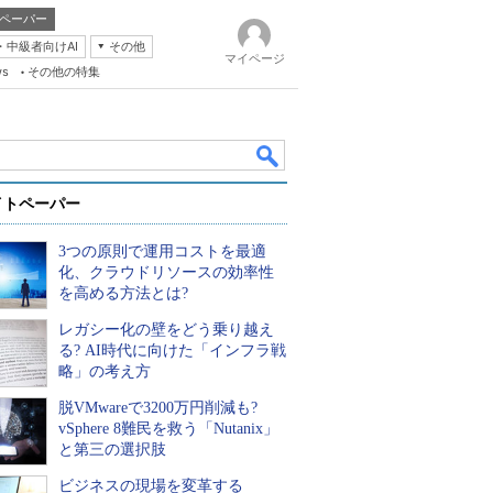
ペーパー
・中級者向けAI
その他
マイページ
ws
その他の特集
イトペーパー
3つの原則で運用コストを最適
化、クラウドリソースの効率性
を高める方法とは?
レガシー化の壁をどう乗り越え
k
る? AI時代に向けた「インフラ戦
略」の考え方
脱VMwareで3200万円削減も?
vSphere 8難民を救う「Nutanix」
と第三の選択肢
ビジネスの現場を変革する