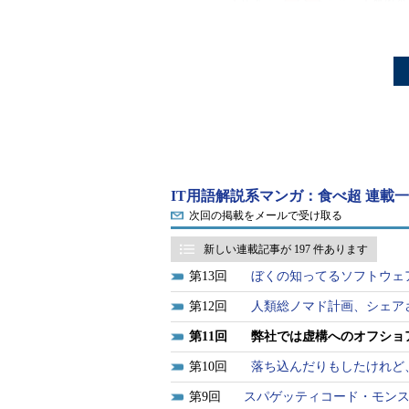
IT用語解説系マンガ：食べ超 連載
次回の掲載をメールで受け取る
新しい連載記事が 197 件あります
13
ぼくの知ってるソフトウェ
12
人類総ノマド計画、シェア
11
弊社では虚構へのオフショ
10
落ち込んだりもしたけれど、
9
スパゲッティコード・モン