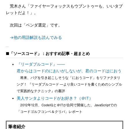
荒木さん「ファイヤーフォックスもウブントゥーも、いいタブ
レットだよ！」。
次回は「ベンダ選定」です。
→他の用語解説も読んでみる
■「ソースコード」：おすすめ記事・超まとめ
『リーダブルコード』――
君からはコードのにおいがしないが、君のコードはにおう
将来、バグを引き起こしそうな「におうコード」をリファクタリ
ング！ 『リーダブルコード ―より良いコードを書くためのシンプル
で実践的なテクニック』の書評
美人サンタよりコードがお好き？（＠IT）
2012年12月、CodeIQと＠ITが合同で開催した、JavaScriptでの
「コードゴルフコンペ＆クリパ」レポート
筆者紹介