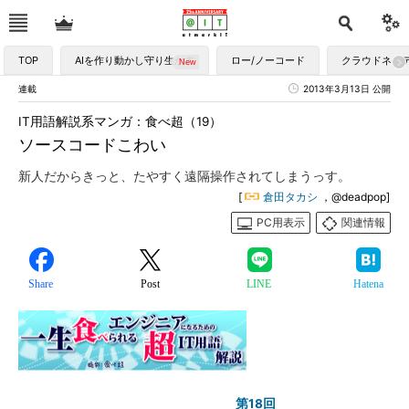
TOP
AIを作り動かし守り生かす
ロー/ノーコード
クラウドネイ
連載
2013年3月13日 公開
IT用語解説系マンガ：食べ超（19）
ソースコードこわい
新人だからきっと、たやすく遠隔操作されてしまうっす。
[
倉田タカシ
，@deadpop]
PC用表示
関連情報
Share
Post
LINE
Hatena
第18回