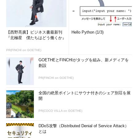
【西野亮廣】ビジネス書最新刊
Hello Python (1/3)
『北極星 僕たちはどう働くか』
PR(FINCHI on GOETHE)
GOETHEとFINCHIがタッグを組み、新メディアを
創設
PR(FINCHI on GOETHE)
全国の絶景ポイントにサウナ付きのシェア別荘を展
開
PR(COCO VILLA on GOETHE)
DDoS攻撃（Distributed Denial of Service Attack）
とは