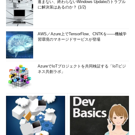
進まない、終わらないWindows Updateのトラブル
に解決策はあるのか？ (1/2)
AWS／Azure上でTensorFlow、CNTKを――機械学
習環境のマネージドサービスが登場
AzureでIoTプロジェクトを共同検証する「IoTビジ
ネス共創ラボ」