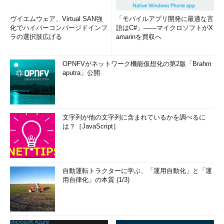
ヴイエムウェア、Virtual SAN強
「モバイルアプリ開発に最適な言
化でハイパーコンバージドインフ
語はC#」――マイクロソフトがX
ラの選択肢広げる
amarinを買収へ
OPNFVがネットワーク機能仮想化の第2版「Brahm
aputra」公開
文字列が他の文字列に含まれているかを調べるに
は？［JavaScript］
自動運転トラクターに学ぶ、「運用自動化」と「運
用自律化」の本質 (1/3)