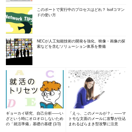
このポートで実行中のプロセスはどれ？ lsofコマン
ドの使い方
NECが人工知能技術の開発を強化、映像・画像の探
索などを含むソリューション体系を整備
ギョーカイ研究、自己分析――い
「えっ、このメールが？」――マ
ざという時にオロオロしないため
トモな文面のメールに攻撃が仕込
の「就活準備」基礎の基礎 (1/3)
まれるばらまき型攻撃に注意