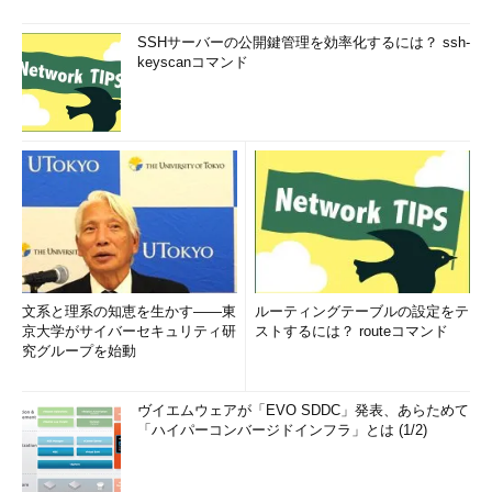
SSHサーバーの公開鍵管理を効率化するには？ ssh-
keyscanコマンド
文系と理系の知恵を生かす――東
ルーティングテーブルの設定をテ
京大学がサイバーセキュリティ研
ストするには？ routeコマンド
究グループを始動
ヴイエムウェアが「EVO SDDC」発表、あらためて
「ハイパーコンバージドインフラ」とは (1/2)