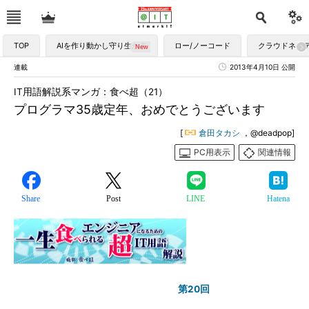
TOP
AIを作り動かし守り生かす
ロー/ノーコード
クラウドネイ
連載
2013年4月10日 公開
IT用語解説系マンガ：食べ超（21）
プログラマ35歳定年、おめでとうございます
[
倉田タカシ
，@deadpop]
PC用表示
関連情報
Share
Post
LINE
Hatena
第20回