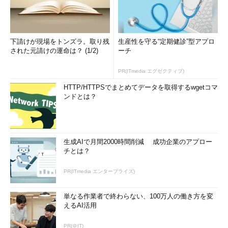
下請けが現場をトンズラ。取り残
生産性を守る“定期健診”型アプロ
された元請けの運命は？ (1/2)
ーチ
PR(ITmedia エグゼクティブ)
HTTP/HTTPSでまとめてデータを取得するwgetコマ
ンドとは？
生成AIで月間2000時間削減 成功企業のアプロー
チとは？
PR(ITmedia エンタープライズ)
単なる作業者で終わらない、100万人の働き方を変
えるAI活用
PR(＠IT)