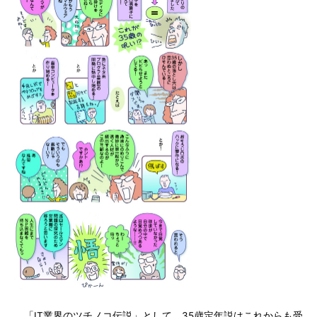
「IT業界のツチノコ伝説」として、35歳定年説はこれからも受