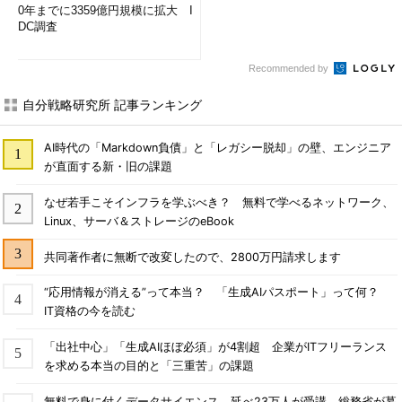
0年までに3359億円規模に拡大 I
DC調査
Recommended by
自分戦略研究所 記事ランキング
AI時代の「Markdown負債」と「レガシー脱却」の壁、エンジニア
が直面する新・旧の課題
なぜ若手こそインフラを学ぶべき？ 無料で学べるネットワーク、
Linux、サーバ＆ストレージのeBook
共同著作者に無断で改変したので、2800万円請求します
“応用情報が消える”って本当？ 「生成AIパスポート」って何？
IT資格の今を読む
「出社中心」「生成AIほぼ必須」が4割超 企業がITフリーランス
を求める本当の目的と「三重苦」の課題
無料で身に付くデータサイエンス 延べ23万人が受講、総務省が募