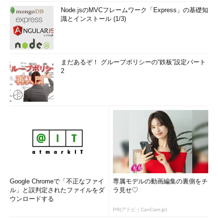
Node.jsのMVCフレームワーク「Express」の基礎知
識とインストール (1/3)
まだあるぞ！ グループポリシーの“鉄板”設定パート
2
Google Chromeで「不正なファイ
専属モデルの動画編集の裏側をチ
ル」と誤判定されたファイルをダ
ラ見せ♡
ウンロードする
PR(アドビ｜CanCam.jp)