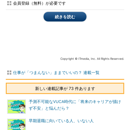
感嘆符や絵文字などで文字に表情を付けると、オンラインコミ
会員登録（無料）が必要です
ュニケーションが円滑になります。なぜなら、感情が伝わりやす
くなるからです。
続きを読む
例えば先日、Webメディアに寄稿した記事を読んでくださった
方が、SNSのメッセージで連絡をくれました。その方のテキスト
には「共感しました！！！」といった感嘆符や絵文字が多く使わ
れ、その思いがとても伝わってくるようでした。
Copyright © ITmedia, Inc. All Rights Reserved.
後日お会いしたら、何とその方もテレワークをされているとの
こと。そこで、オンラインコミュニケーションで気に掛けている
仕事が「つまんない」ままでいいの？ 連載一覧
ことを伺ったところ、
「オンラインでは感情面が伝わりにくいの
で、オーバーに表現するようにしている」
とおっしゃったので、
合点がいきました。
新しい連載記事が 73 件あります
もちろん、初めての人と仕事に関わるやりとりをするのなら、
予測不可能なVUCA時代に「将来のキャリアが描け
適切な文面があるでしょう。絵文字などは控えるべきかもしれま
ず不安」と悩んだら？
せん。
早期退職に向いている人、いない人
けれども、ある程度の関係がある人となら、「ありがとうござ