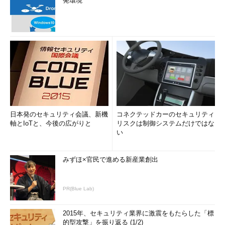
発環境
日本発のセキュリティ会議、新機
コネクテッドカーのセキュリティ
軸とIoTと、今後の広がりと
リスクは制御システムだけではな
い
みずほ×官民で進める新産業創出
PR(Blue Lab)
2015年、セキュリティ業界に激震をもたらした「標
的型攻撃」を振り返る (1/2)