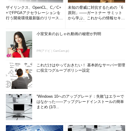
ザイリンクス、OpenCL、C／C+
未知の脅威に対抗するための「6
+でFPGAアクセラレーションを
原則」――ガートナー サミット
行う開発環境最新版のリリースを
から学ぶ、これからの情報セキュ
発表
リティ対策
小室安未のおしゃれ動画の秘密が判明
PR(アドビ｜CanCam.jp)
これだけはやっておきたい！ 基本的なサーバー管理
に役立つグループポリシー設定
“Windows 10へのアップグレード：失敗”はエラーで
はなかった――アップグレードインストールの簡単
まとめ (1/3...