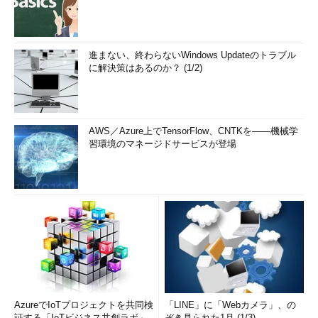
進まない、終わらないWindows Updateのトラブル
に解決策はあるのか？ (1/2)
AWS／Azure上でTensorFlow、CNTKを――機械学
習環境のマネージドサービスが登場
AzureでIoTプロジェクトを共同検
「LINE」に「Webカメラ」、の
証する「IoTビジネス共創ラボ」
ぞき見られた1月 (1/3)