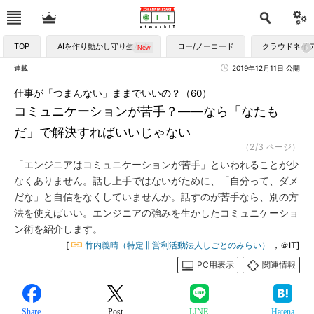
TOP
AIを作り動かし守り生かす
ロー/ノーコード
クラウドネイ
連載
2019年12月11日 公開
仕事が「つまんない」ままでいいの？（60）
コミュニケーションが苦手？――なら「なたも
だ」で解決すればいいじゃない
（2/3 ページ）
「エンジニアはコミュニケーションが苦手」といわれることが少
なくありません。話し上手ではないがために、「自分って、ダメ
だな」と自信をなくしていませんか。話すのが苦手なら、別の方
法を使えばいい。エンジニアの強みを生かしたコミュニケーショ
ン術を紹介します。
[
竹内義晴（特定非営利活動法人しごとのみらい）
，＠IT]
PC用表示
関連情報
Share
Post
LINE
Hatena