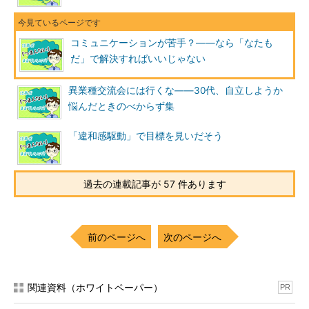
います！」のような感嘆符はビジネスメールでもそれほど違和感
がありません。会社的に許されるなら、連絡手段をメールから
SNSのメッセンジャーやチャットに移行するのも良い方法です。
コミュニケーションが苦手？――なら「なたも
だ」で解決すればいいじゃない
オンラインでの会話は、多少フランクな方がスムーズな場合も
あります。
異業種交流会には行くな――30代、自立しようか
悩んだときのべからず集
「なたもだ」で論理的に伝えよう
「違和感駆動」で目標を見いだそう
過去の連載記事が 57 件あります
前のページへ
次のページへ
関連資料（ホワイトペーパー）
PR