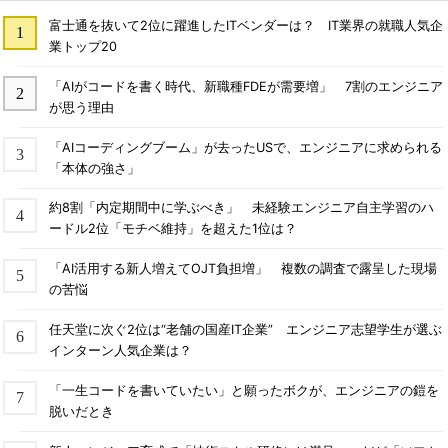
富士通を抜いて2位に躍進したITベンダーは？ IT業界の就職人気企
業トップ20
「AIがコードを書く時代、新職種FDEが需要増」 7割のエンジニア
が思う理由
「AIコーディングブーム」が去ったUSで、エンジニアに求められる
「本体の強さ」
約8割「内定期間中に学ぶべき」 未経験エンジニア自主学習のハ
ードル2位「モチベ維持」を超えた1位は？
「AI活用する新人増えてOJT負担増」 複数の調査で露呈した現場
の苦悩
任天堂に次ぐ2位は“老舗の国産IT企業” エンジニア志望学生が選ぶ
インターン人気企業は？
「一生コードを書いていたい」と願ったボクが、エンジニアの鎧を
脱いだとき