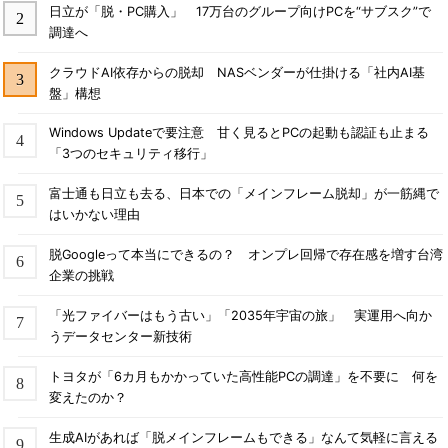
日立が「脱・PC購入」 17万台のグループ向けPCを“サブスク”で
調達へ
クラウドAI依存からの脱却 NASベンダーが仕掛ける「社内AI基
盤」構想
Windows Updateで要注意 甘く見るとPCの起動も認証も止まる
「3つのセキュリティ移行」
富士通も日立も去る、日本での「メインフレーム脱却」が一筋縄で
はいかない理由
脱Googleって本当にできるの？ オンプレ回帰で存在感を増す台湾
企業の挑戦
「光ファイバーはもう古い」「2035年宇宙の旅」 実運用へ向か
うデータセンター新技術
トヨタが「6カ月もかかっていた高性能PCの調達」を不要に 何を
変えたのか？
生成AIがあれば「脱メインフレームもできる」なんて気軽に言える