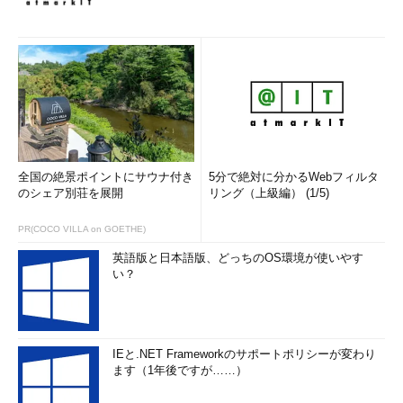
全国の絶景ポイントにサウナ付き
5分で絶対に分かるWebフィルタ
のシェア別荘を展開
リング（上級編） (1/5)
PR(COCO VILLA on GOETHE)
英語版と日本語版、どっちのOS環境が使いやす
い？
IEと.NET Frameworkのサポートポリシーが変わり
ます（1年後ですが……）