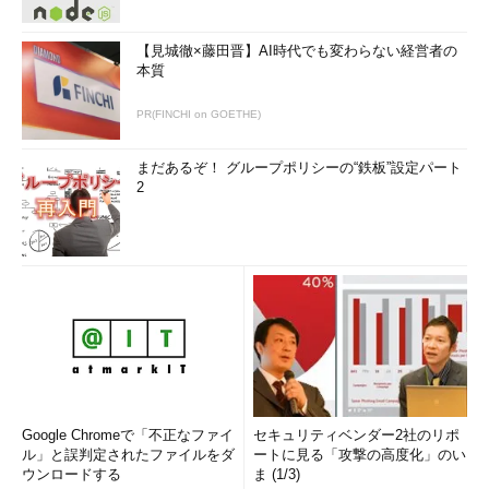
【見城徹×藤田晋】AI時代でも変わらない経営者の
本質
PR(FINCHI on GOETHE)
まだあるぞ！ グループポリシーの“鉄板”設定パート
2
Google Chromeで「不正なファイ
セキュリティベンダー2社のリポ
ル」と誤判定されたファイルをダ
ートに見る「攻撃の高度化」のい
ウンロードする
ま (1/3)