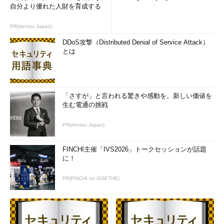
自分より優れた人財を育成する
PR(dentsu Japan)
DDoS攻撃（Distributed Denial of Service Attack）
とは
「さすが」と言われる驚きや感動を。新しい価値を
生む電通の挑戦
PR(dentsu Japan)
FINCHI主催「IVS2026」トークセッションが話題
に！
PR(FINCHI on GOETHE)