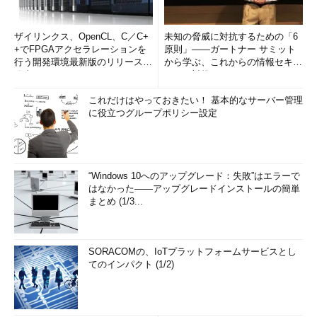
ザイリンクス、OpenCL、C／C+
未知の脅威に対抗するための「6
+でFPGAアクセラレーションを
原則」――ガートナー サミット
行う開発環境最新版のリリースを
から学ぶ、これからの情報セキュ
発表
リティ対策
これだけはやっておきたい！ 基本的なサーバー管理
に役立つグループポリシー設定
“Windows 10へのアップグレード：失敗”はエラーで
はなかった――アップグレードインストールの簡単
まとめ (1/3...
SORACOMの、IoTプラットフォームサービスとし
てのインパクト (1/2)