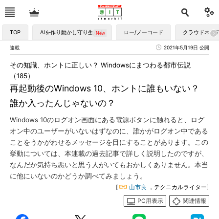
TOP
AIを作り動かし守り生かす
ロー/ノーコード
クラウドネイ
連載
2021年5月19日 公開
その知識、ホントに正しい？ Windowsにまつわる都市伝説
（185）
再起動後のWindows 10、ホントに誰もいない？
誰か入ったんじゃないの？
Windows 10のログオン画面にある電源ボタンに触れると、ログ
オン中のユーザーがいないはずなのに、誰かがログオン中である
ことをうかがわせるメッセージを目にすることがあります。この
挙動については、本連載の過去記事で詳しく説明したのですが、
なんだか気持ち悪いと思う人がいてもおかしくありません。本当
に他にいないのかどうか調べてみましょう。
[
山市良
，テクニカルライター]
PC用表示
関連情報