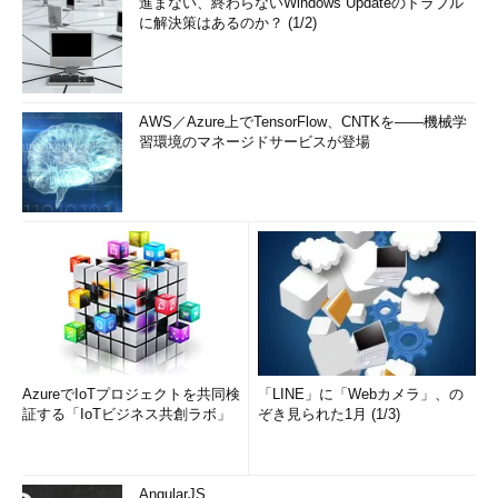
進まない、終わらないWindows Updateのトラブル
に解決策はあるのか？ (1/2)
AWS／Azure上でTensorFlow、CNTKを――機械学
習環境のマネージドサービスが登場
AzureでIoTプロジェクトを共同検
「LINE」に「Webカメラ」、の
証する「IoTビジネス共創ラボ」
ぞき見られた1月 (1/3)
AngularJS