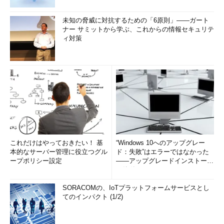
未知の脅威に対抗するための「6原則」――ガート
ナー サミットから学ぶ、これからの情報セキュリテ
ィ対策
これだけはやっておきたい！ 基
“Windows 10へのアップグレー
本的なサーバー管理に役立つグル
ド：失敗”はエラーではなかった
ープポリシー設定
――アップグレードインストール
の簡単まとめ (1/3...
SORACOMの、IoTプラットフォームサービスとし
てのインパクト (1/2)