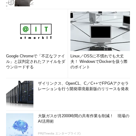
Google Chromeで「不正なファイ
Linux／OSSに不慣れでも大丈
ル」と誤判定されたファイルをダ
夫！ WindowsでDockerを扱う際
ウンロードする
のポイント
ザイリンクス、OpenCL、C／C++でFPGAアクセラ
レーションを行う開発環境最新版のリリースを発表
大阪ガスが月2000時間の共有作業を削減！ 現場の
AI活用術
PR(ITmedia エンタープライズ)