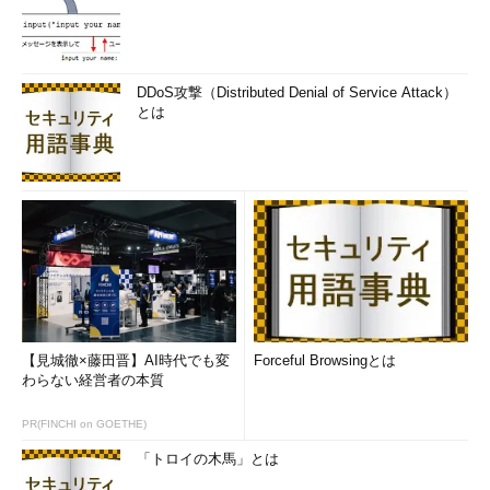
DDoS攻撃（Distributed Denial of Service Attack）
とは
【見城徹×藤田晋】AI時代でも変
Forceful Browsingとは
わらない経営者の本質
PR(FINCHI on GOETHE)
「トロイの木馬」とは