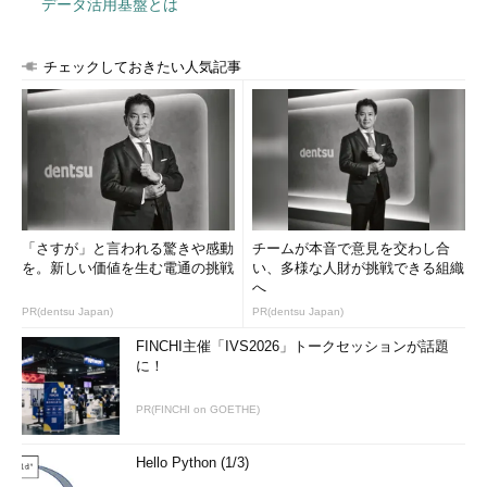
データ活用基盤とは
チェックしておきたい人気記事
「さすが」と言われる驚きや感動
チームが本音で意見を交わし合
を。新しい価値を生む電通の挑戦
い、多様な人財が挑戦できる組織
へ
PR(dentsu Japan)
PR(dentsu Japan)
FINCHI主催「IVS2026」トークセッションが話題
に！
PR(FINCHI on GOETHE)
Hello Python (1/3)