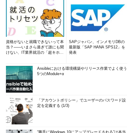
資格がないと就職できないって本
SAPジャパン、インメモリDBの
当？――いまさら過ぎて誰にも聞
最新版「SAP HANA SPS12」を
けない、IT業界就活の「超キホ
発表
ン」 (1/3)
Ansibleにおける環境構築やリリース作業でよく使う
5つのModule+α
「アカウントポリシー」でユーザーのパスワード設
定を定義する (1/3)
“勝手にWindows 10にアップグレードされる”は本当