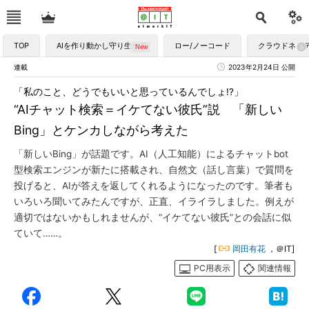
TOP
AIを作り動かし守り生かす
ロー/ノーコード
クラウドネイ
連載
2023年2月24日 公開
「私のこと、どうでもいいと思っているんでしょ!?」
“AIチャット検索＝イケてない彼氏”説 「新しい
Bing」とケンカしながら考えた
「新しいBing」が話題です。AI（人工知能）によるチャットbot
型検索エンジンが新たに搭載され、自然文（話し言葉）で質問を
投げると、AIが答えを返してくれるようになったのです。筆者も
いろいろ聞いてみたんですが、正直、イライラしました。例えが
適切ではないかもしれませんが、“イケてない彼氏”との会話に似
ていて……。
[
岡田有花
，＠IT]
PC用表示
関連情報