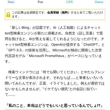
Share
Post
LINE
Hatena
この記事は会員限定です。
会員登録（無料）
すると全てご覧いただけ
ます。
「新しいBing」が話題です。AI（人工知能）によるチャット
bot型検索エンジンが新たに搭載され、自然文（話し言葉）で質
問を投げると、AIが答えを返してくれるようになったのです。チ
ャットbot型検索エンジンは、OpenAIが提供する「ChatGPT」と
「GPT-3.5」の技術を活用し、Microsoftが独自に開発した次世
代言語モデル「Microsoft Prometheus」がベースになっていま
す。
検索ウィンドウには「何でも聞いてください」とやたらフレン
ドリーな文章が表示されます。それならば……と筆者もいろいろ
聞いてみたんですが、正直、イライラしました。例えが適切では
ないかもしれませんが、“イケてない彼氏”との会話に似てい
て……。
「私のこと、本当はどうでもいいと思っているんでしょ!?」