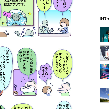
＠IT e