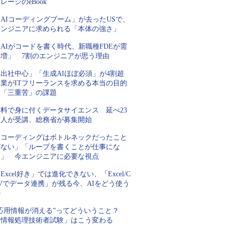
レージのeBook
AIコーディングブーム」が去ったUSで、
エンジニアに求められる「本体の強さ」
AIがコードを書く時代、新職種FDEが需
要増」 7割のエンジニアが思う理由
「出社中心」「生成AIほぼ必須」が4割超
企業がITフリーランスを求める本当の目的
と「三重苦」の課題
無料で身に付くデータサイエンス 延べ23
万人が受講、総務省が募集開始
「コーディングはボトルネックだったこと
がない」「ループを書くことが仕事にな
る」 今エンジニアに必要な視点
Excel好き」では進化できない、「Excel/C
Vでデータ連携」が残る今、AIをどう使う
か
“応用情報が消える”ってどういうこと？
「情報処理技術者試験」はこう変わる