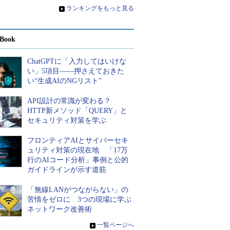
»
ランキングをもっと見る
Book
ChatGPTに「入力してはいけな
い」5項目――押さえておきた
い“生成AIのNGリスト”
API設計の常識が変わる？
HTTP新メソッド「QUERY」と
セキュリティ対策を学ぶ
フロンティアAIとサイバーセキ
ュリティ対策の現在地 「17万
行のAIコード分析」事例と公的
ガイドラインが示す道筋
「無線LANがつながらない」の
苦情をゼロに 3つの現場に学ぶ
ネットワーク改善術
»
一覧ページへ