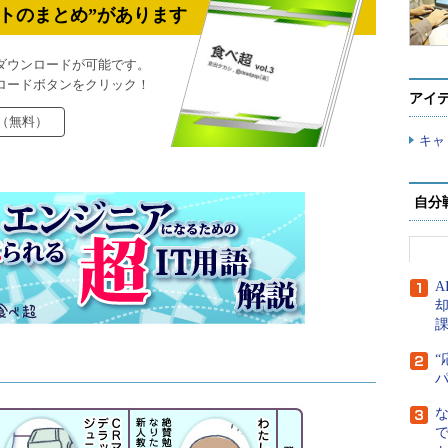
トのまとめ”があります
ダウンロードが可能です。
ロードボタンをクリック！
アイ
（無料）
キャ
自分
A
“
で