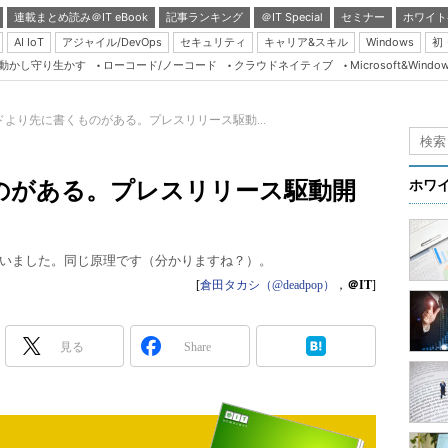
連載まとめ読み＠IT eBook
記事ランキング
＠IT Special
セミナー
ホワイト
AI IoT
アジャイル/DevOps
セキュリティ
キャリア&スキル
Windows
初
り動かし守り生かす
ローコード/ノーコード
クラウドネイティブ
Microsoft&Windo
Server & Storage
HTML5 + UX
ドより先に書くものがある。プレスリリース駆動...
Smart & Social
Coding Edge
のがある。プレスリリース駆動開
ホワ
Java Agile
Database Expert
いました。同じ原理です（分かりますね？）。
Linux ＆ OSS
[
倉田タカシ（@deadpop）
，
＠IT
]
Master of IP Networ
Security & Trust
見る
Share
Test & Tools
Insider.NET
ブログ