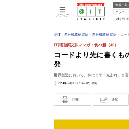
連載一覧
クラウド
メディア
AIを作
＠IT
自分戦略研究所
自分戦略研究室
コー
IT用語解説系マンガ：食べ超（46）
コードより先に書くも
発
世界創造において、神はまず「光あれ」と言
2014年04月03日 16時30分 公開
印刷
通知