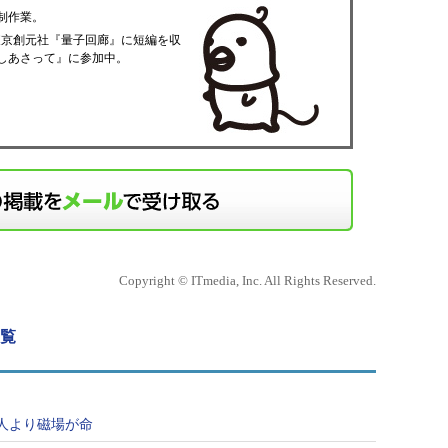
制作業。
、東京創元社『量子回廊』に短編を収
てしあさって』に参加中。
Copyright © ITmedia, Inc. All Rights Reserved.
一覧
人より磁場が命