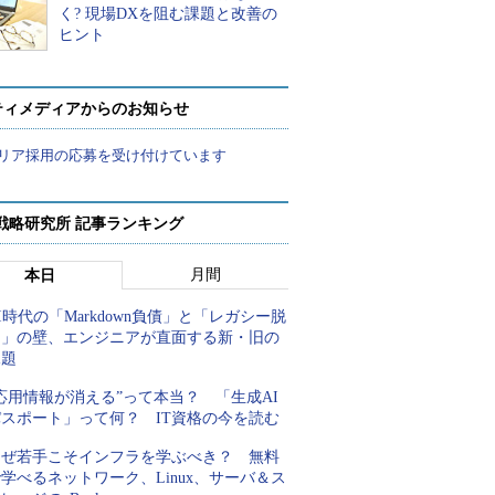
く? 現場DXを阻む課題と改善の
ヒント
ティメディアからのお知らせ
リア採用の応募を受け付けています
戦略研究所 記事ランキング
月間
本日
I時代の「Markdown負債」と「レガシー脱
却」の壁、エンジニアが直面する新・旧の
課題
応用情報が消える”って本当？ 「生成AI
パスポート」って何？ IT資格の今を読む
なぜ若手こそインフラを学ぶべき？ 無料
学べるネットワーク、Linux、サーバ＆ス