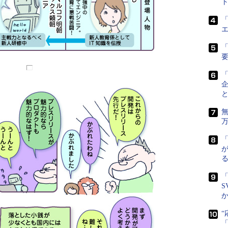
ト
「
「
「
S