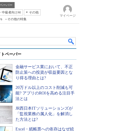
ペーパー
・中級者向けAI
その他
マイページ
ws
その他の特集
イトペーパー
金融サービス業において、不正
防止策への投資が収益要因とな
り得る理由とは?
20万ドル以上のコスト削減も可
k
能? アプリのROIを高める注目手
法とは
JR西日本ITソリューションズが
「監視業務の属人化」を解消し
た方法とは?
Excel・紙帳票への依存はなぜ続