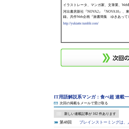
イラストレータ、マンガ家、文筆業、Web
河出書房新社『NOVA2』『NOVA10』
録。共作Web企画『旅書簡集 ゆきあっ
http://yukiatte.tumblr.com/
IT用語解説系マンガ：食べ超 連載
次回の掲載をメールで受け取る
新しい連載記事が 162 件あります
48
ブレインストーミングは、