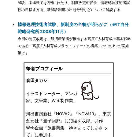
試験。本連載では2回にわたり、制度改定の背景、情報処理技術者試
験の目指す方向、新試験制度の出題分野などについて解説する
情報処理技術者試験、新制度の全貌が明らかに（＠IT自分
戦略研究所 2008年11月）
今回の制度改定は、経済産業省が推進する高度IT人材育成の基本戦略
である「高度IT人材育成プラットフォームの構築」の中の1つの実施
策です
筆者プロフィール
倉田タカシ
イラストレーター、マンガ
家、文筆業、Web制作業。
河出書房新社『NOVA2』『NOVA10』、東京
創元社『量子回廊』に短編を収録。共作
Web企画『旅書簡集 ゆきあってしあさっ
て』に参加中。