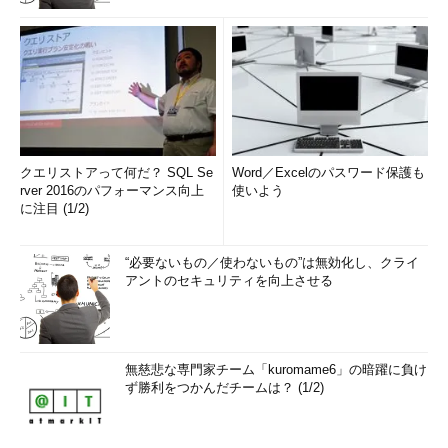
クエリストアって何だ？ SQL Se
Word／Excelのパスワード保護も
rver 2016のパフォーマンス向上
使いよう
に注目 (1/2)
“必要ないもの／使わないもの”は無効化し、クライ
アントのセキュリティを向上させる
無慈悲な専門家チーム「kuromame6」の暗躍に負け
ず勝利をつかんだチームは？ (1/2)