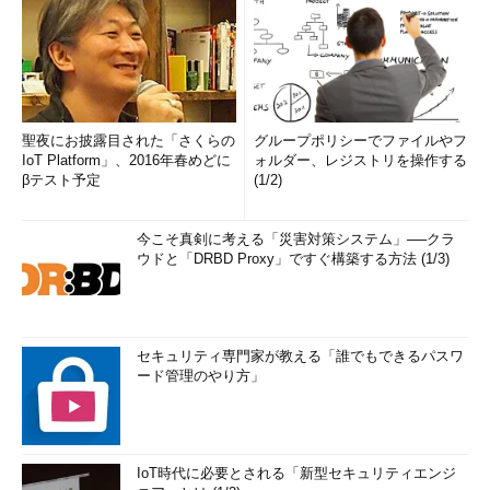
聖夜にお披露目された「さくらの
グループポリシーでファイルやフ
IoT Platform」、2016年春めどに
ォルダー、レジストリを操作する
βテスト予定
(1/2)
今こそ真剣に考える「災害対策システム」──クラ
ウドと「DRBD Proxy」ですぐ構築する方法 (1/3)
セキュリティ専門家が教える「誰でもできるパスワ
ード管理のやり方」
IoT時代に必要とされる「新型セキュリティエンジ