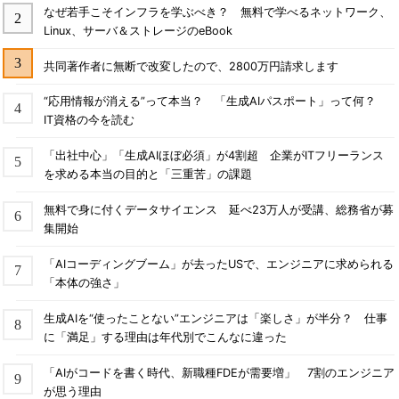
なぜ若手こそインフラを学ぶべき？ 無料で学べるネットワーク、
Linux、サーバ＆ストレージのeBook
共同著作者に無断で改変したので、2800万円請求します
“応用情報が消える”って本当？ 「生成AIパスポート」って何？
IT資格の今を読む
「出社中心」「生成AIほぼ必須」が4割超 企業がITフリーランス
を求める本当の目的と「三重苦」の課題
無料で身に付くデータサイエンス 延べ23万人が受講、総務省が募
集開始
「AIコーディングブーム」が去ったUSで、エンジニアに求められる
「本体の強さ」
生成AIを“使ったことない”エンジニアは「楽しさ」が半分？ 仕事
に「満足」する理由は年代別でこんなに違った
「AIがコードを書く時代、新職種FDEが需要増」 7割のエンジニア
が思う理由