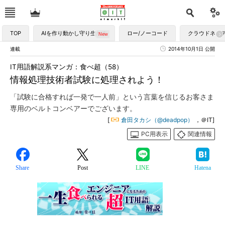
TOP
AIを作り動かし守り生かす
ロー/ノーコード
クラウドネイ
連載
2014年10月1日 公開
IT用語解説系マンガ：食べ超（58）
情報処理技術者試験に処理されよう！
「試験に合格すれば一発で一人前」という言葉を信じるお客さま
専用のベルトコンベアーでございます。
[
倉田タカシ（@deadpop）
，＠IT]
PC用表示
関連情報
Share
Post
LINE
Hatena