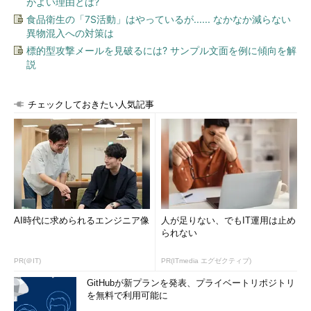
がよい理由とは?
食品衛生の「7S活動」はやっているが...... なかなか減らない
異物混入への対策は
標的型攻撃メールを見破るには? サンプル文面を例に傾向を解
説
チェックしておきたい人気記事
AI時代に求められるエンジニア像
人が足りない、でもIT運用は止め
られない
PR(＠IT)
PR(ITmedia エグゼクティブ)
GitHubが新プランを発表、プライベートリポジトリ
を無料で利用可能に