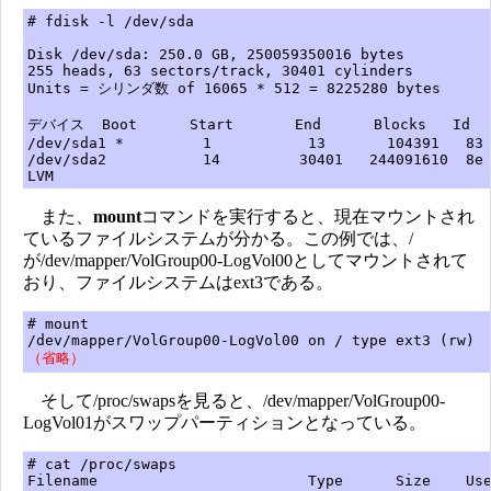
# fdisk -l /dev/sda
Disk /dev/sda: 250.0 GB, 250059350016 bytes
255 heads, 63 sectors/track, 30401 cylinders
Units = シリンダ数 of 16065 * 512 = 8225280 bytes
デバイス Boot Start End Blocks Id S
/dev/sda1 * 1 13 104391 83 L
/dev/sda2 14 30401 244091610 8e 
LVM
また、
mount
コマンドを実行すると、現在マウントされ
ているファイルシステムが分かる。この例では、/
が/dev/mapper/VolGroup00-LogVol00としてマウントされて
おり、ファイルシステムはext3である。
# mount
/dev/mapper/VolGroup00-LogVol00 on / type ext3 (rw)
（省略）
そして/proc/swapsを見ると、/dev/mapper/VolGroup00-
LogVol01がスワップパーティションとなっている。
# cat /proc/swaps
Filename Type Size Used Pr