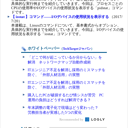
具体的な実行例までを紹介していきます。今回は、プロセスごとの
CPUの使用率やI/Oデバイスの使用状況を表示する「pidstat」コマン
ドです。
【 iostat 】コマンド――I/Oデバイスの使用状況を表示する
（2017/
7/20）
本連載は、Linuxのコマンドについて、基本書式からオプション、
具体的な実行例までを紹介していきます。今回は、I/Oデバイスの使
用状況を表示する「iostat」コマンドです。
ホワイトペーパー
（
TechTargetジャパン
）
「どこで何が起こっているか分からない」を
解消 ネットワークマップ自動作成術
ITエンジニア不足を解消し採用のミスマッチを
防ぐ、「外部人材活用」の実態
ITエンジニア不足を解消し採用のミスマッチを
防ぐ、「外部人材活用」の実態
購入したPCが破損するたび情シスが苦労 PC
運用の負担はどうすれば解消できる？
年末調整の電子化で現場はどう変わった？
労務担当者が実感した5つの変化
Recommended by