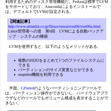
利用するためのディスク管理機能だ。Fedoraは標準でLVM
をサポートしており、Anacondaによるインストールで
は、デフォルトでLVMが設定される。
【関連記事】
http://www.atmarkit.co.jp/flinux/rensai/root06/root06a.html
Linux管理者への道 第6回 LVMによる自動バックア
ップ・システムの構築
LVMを使用すると、以下のようなメリットがある。
複数のHDDをまとめて1つのファイルシステムに
できる
パーティションのサイズ変更などができる
snapshot機能を利用できる
半面、
GParted
のようなパーティショニングツールで
は、パーティション操作ができないし、ハードウェアブラ
ウザなどのツールでもボリューム構成を表示することがで
きない。