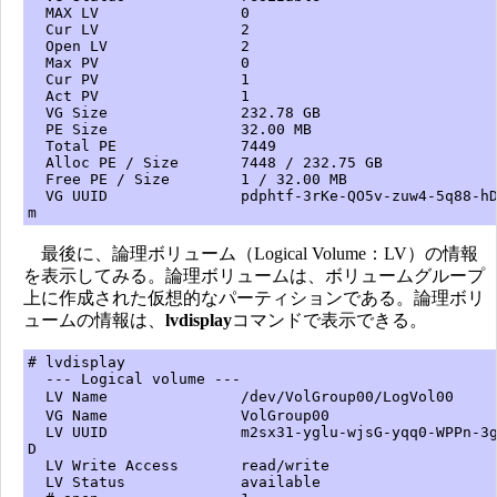
MAX LV 0
Cur LV 2
Open LV 2
Max PV 0
Cur PV 1
Act PV 1
VG Size 232.78 GB
PE Size 32.00 MB
Total PE 7449
Alloc PE / Size 7448 / 232.75 GB
Free PE / Size 1 / 32.00 MB
VG UUID pdphtf-3rKe-QO5v-zuw4-5q88-hDeN
m
最後に、論理ボリューム（Logical Volume：LV）の情報
を表示してみる。論理ボリュームは、ボリュームグループ
上に作成された仮想的なパーティションである。論理ボリ
ュームの情報は、
lvdisplay
コマンドで表示できる。
# lvdisplay
--- Logical volume ---
LV Name /dev/VolGroup00/LogVol0
VG Name VolGroup00
LV UUID m2sx31-yglu-wjsG-yqq0-WPPn-3grk
D
LV Write Access read/write
LV Status available