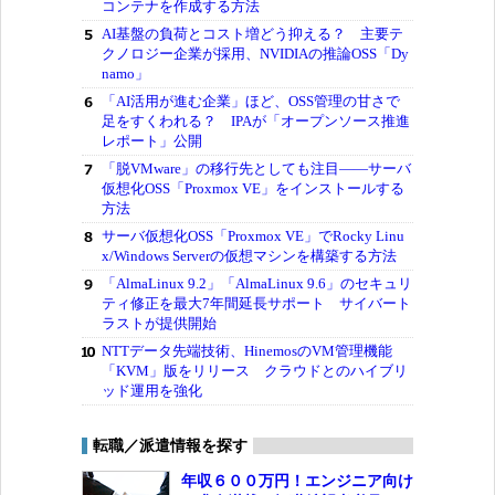
コンテナを作成する方法
AI基盤の負荷とコスト増どう抑える？ 主要テ
クノロジー企業が採用、NVIDIAの推論OSS「Dy
namo」
「AI活用が進む企業」ほど、OSS管理の甘さで
足をすくわれる？ IPAが「オープンソース推進
レポート」公開
「脱VMware」の移行先としても注目――サーバ
仮想化OSS「Proxmox VE」をインストールする
方法
サーバ仮想化OSS「Proxmox VE」でRocky Linu
x/Windows Serverの仮想マシンを構築する方法
「AlmaLinux 9.2」「AlmaLinux 9.6」のセキュリ
ティ修正を最大7年間延長サポート サイバート
ラストが提供開始
NTTデータ先端技術、HinemosのVM管理機能
「KVM」版をリリース クラウドとのハイブリ
ッド運用を強化
転職／派遣情報を探す
年収６００万円！エンジニア向け