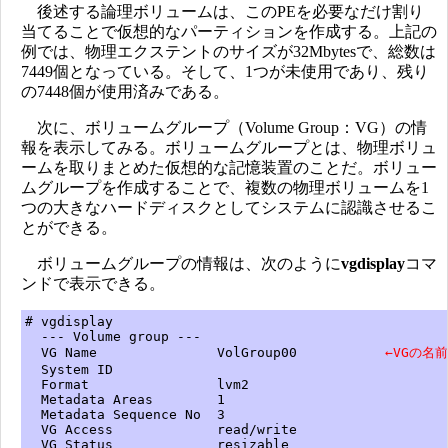
後述する論理ボリュームは、このPEを必要なだけ割り
当てることで仮想的なパーティションを作成する。上記の
例では、物理エクステントのサイズが32Mbytesで、総数は
7449個となっている。そして、1つが未使用であり、残り
の7448個が使用済みである。
次に、ボリュームグループ（Volume Group：VG）の情
報を表示してみる。ボリュームグループとは、物理ボリュ
ームを取りまとめた仮想的な記憶装置のことだ。ボリュー
ムグループを作成することで、複数の物理ボリュームを1
つの大きなハードディスクとしてシステムに認識させるこ
とができる。
ボリュームグループの情報は、次のように
vgdisplay
コマ
ンドで表示できる。
# vgdisplay
--- Volume group ---
VG Name VolGroup00
←VGの名前
System ID
Format lvm2
Metadata Areas 1
Metadata Sequence No 3
VG Access read/write
VG Status resizable