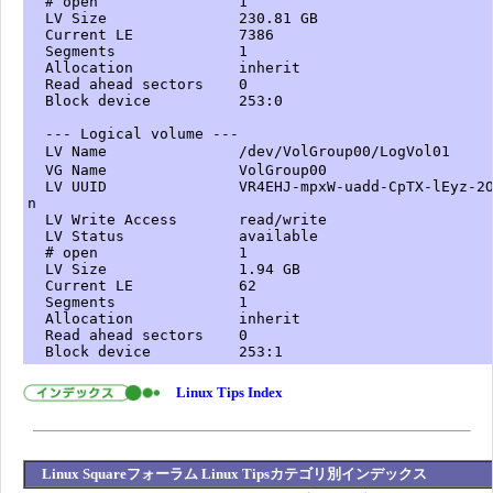
# open 1
LV Size 230.81 GB
Current LE 7386
Segments 1
Allocation inherit
Read ahead sectors 0
Block device 253:0
--- Logical volume ---
LV Name /dev/VolGroup00/LogVol0
VG Name VolGroup00
LV UUID VR4EHJ-mpxW-uadd-CpTX-lEyz-2OEU
n
LV Write Access read/write
LV Status available
# open 1
LV Size 1.94 GB
Current LE 62
Segments 1
Allocation inherit
Read ahead sectors 0
Block device 253:1
Linux Tips Index
Linux Squareフォーラム Linux Tipsカテゴリ別インデックス