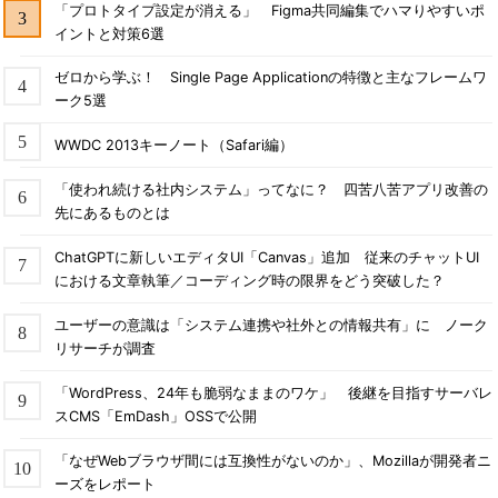
「プロトタイプ設定が消える」 Figma共同編集でハマりやすいポ
イントと対策6選
ゼロから学ぶ！ Single Page Applicationの特徴と主なフレームワ
ーク5選
WWDC 2013キーノート（Safari編）
「使われ続ける社内システム」ってなに？ 四苦八苦アプリ改善の
先にあるものとは
ChatGPTに新しいエディタUI「Canvas」追加 従来のチャットUI
における文章執筆／コーディング時の限界をどう突破した？
ユーザーの意識は「システム連携や社外との情報共有」に ノーク
リサーチが調査
「WordPress、24年も脆弱なままのワケ」 後継を目指すサーバレ
スCMS「EmDash」OSSで公開
「なぜWebブラウザ間には互換性がないのか」、Mozillaが開発者ニ
ーズをレポート