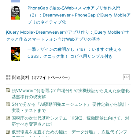
PhoneGapで始めるWeb→スマホアプリ制作入門
（2）：Dreamweaver＋PhoneGapでjQuery Mobileア
プリのネイティブ化
jQuery Mobile×Dreamweaverでアプリ作り：jQuery Mobileでサ
クッと作るスマートフォン向けWebアプリの基本
一撃デザインの種明かし（16）：いますぐ使える
CSS3テクニック集！ コピペ用サンプル付き！
関連資料（ホワイトペーパー）
PR
脱VMwareに何を選ぶ? 市場分析や実機検証から見えた仮想化
基盤移行の現実解
5分で分かる「AI駆動開発エージェント」 要件定義から設計・
実装・テストまで
国税庁の次世代基幹システム「KSK2」稼働開始に向けて、対
応すべき変更点とは?
仮想環境を見直すための鍵は「データ分離」、次世代インフ