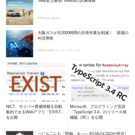
Jeep史上最長! 85時間の試乗体験
PR(Jeep Japan)
大阪ガスが月2000時間の共有作業を削減！ 現場の
AI活用術
PR(ITmedia エンタープライズ)
NICT、サイバー脅威情報を自動
Microsoft、プログラミング言語
集約できるWebアプリ「EXIST」
「TypeScript 3.4」のリリース候
を公開
補版（RC）を公開
一にも二にも「防御」を――元CIAのCISOが提言し