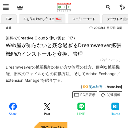
TOP
AIを作り動かし守り生かす
ロー/ノーコード
クラウドネイ
連載
2013年11月27日 公開
無料でCreative Cloudを使い倒せ（17）
Web屋が知らないと残念過ぎるDreamweaver拡張
機能のインストールと変換、管理
（2/2 ページ）
Dreamweaverの拡張機能の使い方や管理の仕方、便利な拡張機
能、旧式のファイルからの変換方法、そしてAdobe Exchange／
Extension Managerを紹介する。
[
岡本紳吾
，hatte.Inc]
PC用表示
関連情報
Share
Post
LINE
Hatena
前のページへ