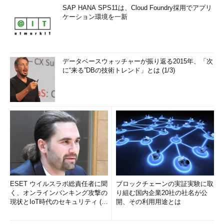
SAP HANA SPS11は、Cloud Foundry採用でアプリ
ケーション環境を一新
データベースウォッチャーが振り返る2015年、「次
に“来る”DBの技術トレンド」とは (1/3)
ESET ウイルスラボ総責任者に聞
ブロックチェーンの実証実験に取
く、オンラインバンキング攻撃の
り組む国内企業20社の社名が公
現状とIoT時代のセキュリティ (1/
開、その利用用途とは
2)