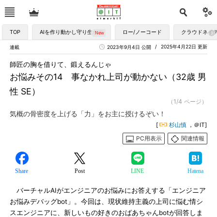
TOP
AIを作り動かし守り生かす
ロー/ノーコード
クラウドネイ
2025年4月22日 更新
連載
2023年9月4日 公開
師匠の胸を借りて、鍛えるんじゃ
お悩みその14 事なかれ上司が動かない（32歳 男
性 SE）
（1/4 ページ）
気概の骨密度を上げる「力」をお主に授けるぞい！
[
杉山慎
，＠IT]
PC用表示
関連情報
Share
Post
LINE
Hatena
バーチャルAIがエンジニアのお悩みにお答えする「エンジニア
お悩みデバッグbot」。今回は、現状維持主義の上司に悩む情シ
スエンジニアに、新しいもの好きのおばあちゃんbotが回答しま