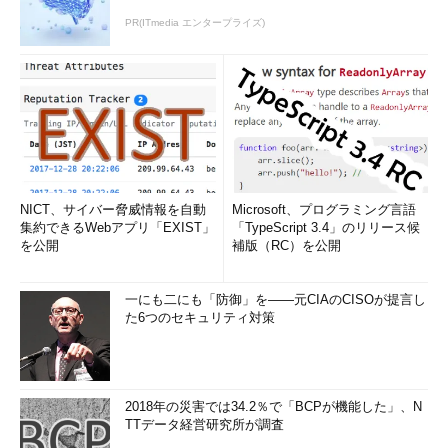
PR(ITmedia エンタープライズ)
NICT、サイバー脅威情報を自動
Microsoft、プログラミング言語
集約できるWebアプリ「EXIST」
「TypeScript 3.4」のリリース候
を公開
補版（RC）を公開
一にも二にも「防御」を――元CIAのCISOが提言し
た6つのセキュリティ対策
2018年の災害では34.2％で「BCPが機能した」、N
TTデータ経営研究所が調査