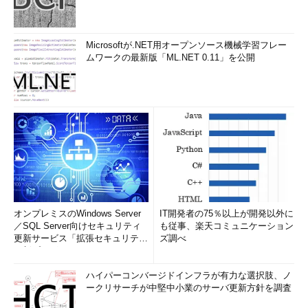
Microsoftが.NET用オープンソース機械学習フレー
ムワークの最新版「ML.NET 0.11」を公開
オンプレミスのWindows Server
IT開発者の75％以上が開発以外に
／SQL Server向けセキュリティ
も従事、楽天コミュニケーション
更新サービス「拡張セキュリティ
ズ調べ
更新プログ...
ハイパーコンバージドインフラが有力な選択肢、ノ
ークリサーチが中堅中小業のサーバ更新方針を調査