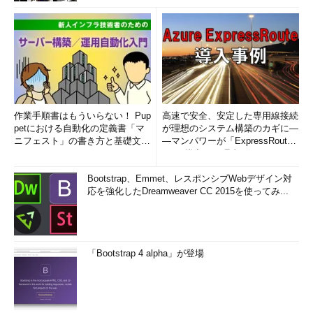
作業手順書はもういらない！ Pup
高速で安全、安定した専用線接続
petにおける自動化の定義書「マ
が理想のシステム構築のカギに―
ニフェスト」の書き方と基礎文法
―マンパワーが「ExpressRout
まとめ (1/5)
e」を導入した理由
Bootstrap、Emmet、レスポンシブWebデザイン対
応を強化したDreamweaver CC 2015を使ってみ...
「Bootstrap 4 alpha」が登場