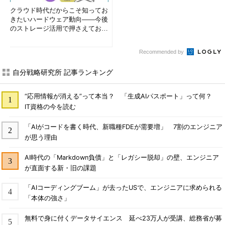
クラウド時代だからこそ知ってお
きたいハードウェア動向――今後
のストレージ活用で押さえておき
たい3つのキーワードとは (1...
Recommended by
自分戦略研究所 記事ランキング
“応用情報が消える”って本当？ 「生成AIパスポート」って何？
IT資格の今を読む
「AIがコードを書く時代、新職種FDEが需要増」 7割のエンジニア
が思う理由
AI時代の「Markdown負債」と「レガシー脱却」の壁、エンジニア
が直面する新・旧の課題
「AIコーディングブーム」が去ったUSで、エンジニアに求められる
「本体の強さ」
無料で身に付くデータサイエンス 延べ23万人が受講、総務省が募