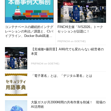
コンテナベースの継続的インテグ
FINCHI主催「IVS2026」トーク
レーションの利点／課題と、CIパ
セッションが話題に！
イプライン、Docker Build高速化
のコツ (1/2...
PR(FINCHI on GOETHE)
【見城徹×藤田晋】AI時代でも変わらない経営者の
本質
PR(FINCHI on GOETHE)
「電子署名」とは、「デジタル署名」とは
大阪ガスが月2000時間の共有作業を削減！ 現場の
AI活用術