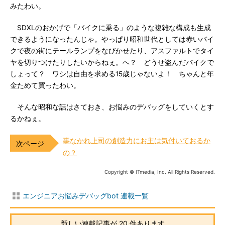
みたわい。
SDXLのおかげで「バイクに乗る」のような複雑な構成も生成
できるようになったんじゃ。やっぱり昭和世代としては赤いバイ
クで夜の街にテールランプをなびかせたり、アスファルトでタイ
ヤを切りつけたりしたいからねぇ。へ？ どうせ盗んだバイクで
しょって？ ワシは自由を求める15歳じゃないよ！ ちゃんと年
金ためて買ったわい。
そんな昭和な話はさておき、お悩みのデバッグをしていくとす
るかねぇ。
事なかれ上司の創造力にお主は気付いておるか
の？
Copyright © ITmedia, Inc. All Rights Reserved.
エンジニアお悩みデバッグbot 連載一覧
新しい連載記事が 20 件あります