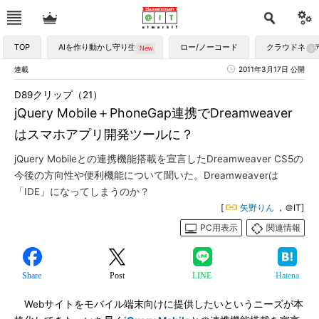
TOP
AIを作り動かし守り生かす
ロー/ノーコード
クラウドネイ
連載
2011年3月17日 公開
D89クリップ（21）
jQuery Mobile＋PhoneGap連携でDreamweaver
はスマホアプリ開発ツールに？
jQuery Mobileとの連携機能搭載を宣言したDreamweaver CS5の
今後の方向性や便利機能について聞いた。Dreamweaverは
「IDE」になってしまうのか？
[
矢野りん
，＠IT]
PC用表示
関連情報
Share
Post
LINE
Hatena
Webサイトをモバイル端末向けに提供したいというニーズが本