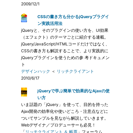
2009/12/1
CSSの書き方も分かるjQueryプラグイ
ン実践活用法
jQueryと、そのプラグインの使い方を、UI効果
（エフェクト）のテーマごとに紹介する連載。
jQuery/JavaScript/HTMLコードだけではなく、
CSSの書き方も解説することで、より実践的に
jQueryプラグインを使うための参 考ドキュメン
ト
デザインハック
＜
リッチクライアント
2010/6/17
jQueryで学ぶ簡単で効果的なAjaxの使
い方
いま話題の「jQuery」を使って、目的を持った
Ajax開発の効率化や使いどころ・注意点などに
ついてサンプルを見ながら解説していきます。
Webデザイナ／プロデューサーも必見！
「
リッチクライアント ＆ 帳票
」フォーラム