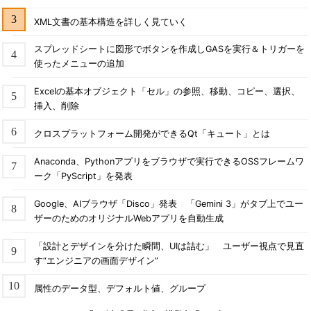
XML文書の基本構造を詳しく見ていく
スプレッドシートに図形でボタンを作成しGASを実行＆トリガーを
使ったメニューの追加
Excelの基本オブジェクト「セル」の参照、移動、コピー、選択、
挿入、削除
クロスプラットフォーム開発ができるQt「キュート」とは
Anaconda、Pythonアプリをブラウザで実行できるOSSフレームワ
ーク「PyScript」を発表
Google、AIブラウザ「Disco」発表 「Gemini 3」がタブ上でユー
ザーのためのオリジナルWebアプリを自動生成
「設計とデザインを分けた瞬間、UIは詰む」 ユーザー視点で見直
す“エンジニアの画面デザイン”
属性のデータ型、デフォルト値、グループ