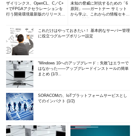
ザイリンクス、OpenCL、C／C+
未知の脅威に対抗するための「6
+でFPGAアクセラレーションを
原則」――ガートナー サミット
行う開発環境最新版のリリースを
から学ぶ、これからの情報セキュ
発表
リティ対策
これだけはやっておきたい！ 基本的なサーバー管理
に役立つグループポリシー設定
“Windows 10へのアップグレード：失敗”はエラーで
はなかった――アップグレードインストールの簡単
まとめ (1/3...
SORACOMの、IoTプラットフォームサービスとし
てのインパクト (1/2)