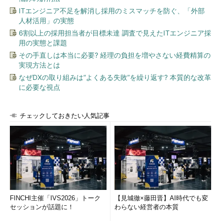
ITエンジニア不足を解消し採用のミスマッチを防ぐ、「外部
人材活用」の実態
6割以上の採用担当者が目標未達 調査で見えたITエンジニア採
用の実態と課題
その手直しは本当に必要? 経理の負担を増やさない経費精算の
実現方法とは
なぜDXの取り組みは“よくある失敗”を繰り返す? 本質的な改革
に必要な視点
チェックしておきたい人気記事
FINCHI主催「IVS2026」トーク
【見城徹×藤田晋】AI時代でも変
セッションが話題に！
わらない経営者の本質