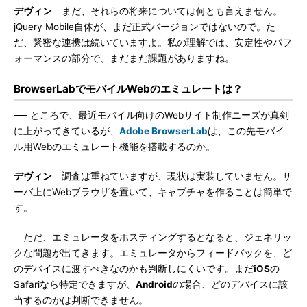
デヴィン
まだ、それらの将来については何とも言えません。
jQuery Mobile自体が、まだ正式バージョンではないので。た
だ、緊密な連携は続いていますよ。私の理解では、安定性やパフ
ォーマンスの部分で、まだまだ課題がありますね。
BrowserLabでモバイルWebのエミュレートは？
── ところで、最近モバイル向けのWebサイト制作ニーズが真剣
に上がってきているが、
Adobe BrowserLab
は、この先モバイ
ル用Webのエミュレート機能を搭載するのか。
デヴィン
調査は重ねていますが、現状は実装していません。サ
ーバ上にWebブラウザを置いて、キャプチャを作ることは簡単で
す。
ただ、エミュレータをホスティングするとなると、ジェネリッ
クな問題が出てきます。エミュレータからフィードバックを、ど
のデバイスに渡すべきなのかも判断しにくいです。まだ
iOS
の
Safariなら特定できますが、
Android
の場合、どのデバイスに該
当するのかは判断できません。