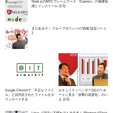
Node.jsのMVCフレームワーク「Express」の基礎知
識とインストール (1/3)
まだあるぞ！ グループポリシーの“鉄板”設定パート
2
Google Chromeで「不正なファイ
セキュリティベンダー2社のリポ
ル」と誤判定されたファイルをダ
ートに見る「攻撃の高度化」のい
ウンロードする
ま (1/3)
Linux／OSSに不慣れでも大丈夫！ WindowsでDock