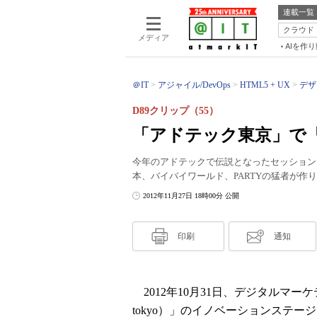
連載一覧
クラウド
メディア
AIを作
＠IT
アジャイル/DevOps
HTML5 + UX
デザ
D89クリップ（55）
「アドテック東京」で
今年のアドテックで伝説となったセッション
本、バイバイワールド、PARTYの猛者が作
2012年11月27日 18時00分 公開
印刷
通知
2012年10月31日、デジタルマーケ
tokyo）」のイノベーションステージに