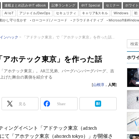
連載まとめ読み＠IT eBook
記事ランキング
＠IT Special
セミナー
ホワイト
AI IoT
アジャイル/DevOps
セキュリティ
キャリア&スキル
Windows
初
り動かし守り生かす
ローコード/ノーコード
クラウドネイティブ
Microsoft&Windo
Server & Storage
HTML5 + UX
インハック
「アドテック東京」で「アホテック東京」を作った話...
Smart & Social
Coding Edge
「アホテック東京」を作った話
ホワ
Java Agile
「アホテック東京」。AR三兄弟、バーグハンバーグバーグ、吉
Database Expert
り上げた舞台の裏側を紹介する
Linux ＆ OSS
[
山根淳
，
人間
]
Master of IP Networ
Security & Trust
見る
Share
Test & Tools
Insider.NET
ティングイベント「アドテック東京（ad:tech
ブログ
て「アホテック東京（aho:tech tokyo）」が開催さ