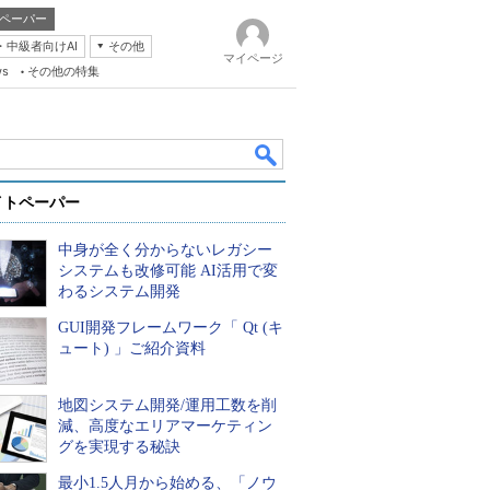
ペーパー
・中級者向けAI
その他
マイページ
ws
その他の特集
イトペーパー
中身が全く分からないレガシー
システムも改修可能 AI活用で変
わるシステム開発
GUI開発フレームワーク「 Qt (キ
k
ュート) 」ご紹介資料
地図システム開発/運用工数を削
減、高度なエリアマーケティン
グを実現する秘訣
最小1.5人月から始める、「ノウ