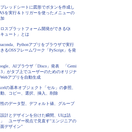
スプレッドシートに図形でボタンを作成し
GASを実行＆トリガーを使ったメニューの
追加
クロスプラットフォーム開発ができるQt
「キュート」とは
naconda、Pythonアプリをブラウザで実行
きるOSSフレームワーク「PyScript」を発
表
oogle、AIブラウザ「Disco」発表 「Gemi
i 3」がタブ上でユーザーのためのオリジナ
Webアプリを自動生成
xcelの基本オブジェクト「セル」の参照、
移動、コピー、選択、挿入、削除
属性のデータ型、デフォルト値、グループ
「設計とデザインを分けた瞬間、UIは詰
む」 ユーザー視点で見直す“エンジニアの
面デザイン”