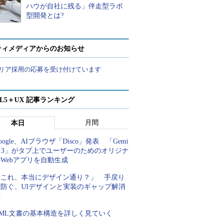
ハウが自社に残る」伴走型ラボ
型開発とは?
ティメディアからのお知らせ
リア採用の応募を受け付けています
ML5＋UX 記事ランキング
月間
本日
oogle、AIブラウザ「Disco」発表 「Gemi
i 3」がタブ上でユーザーのためのオリジナ
Webアプリを自動生成
「これ、本当にデザイン通り？」 手戻り
を防ぐ、UIデザインと実装のギャップ解消
術
XML文書の基本構造を詳しく見ていく