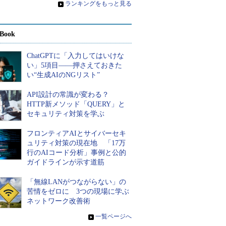
»
ランキングをもっと見る
Book
ChatGPTに「入力してはいけな
い」5項目――押さえておきた
い“生成AIのNGリスト”
API設計の常識が変わる？
HTTP新メソッド「QUERY」と
セキュリティ対策を学ぶ
フロンティアAIとサイバーセキ
ュリティ対策の現在地 「17万
行のAIコード分析」事例と公的
ガイドラインが示す道筋
「無線LANがつながらない」の
苦情をゼロに 3つの現場に学ぶ
ネットワーク改善術
»
一覧ページへ