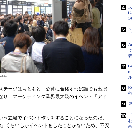
A
で
G
n
せた
ル
E
ステージはもともと、公募に合格すれば誰でも出演
なり、マーケティング業界最大級のイベント「アド
いう立場でイベント作りをすることになったのだ。
up2012」くらいしかイベントをしたことがないため、不安
画