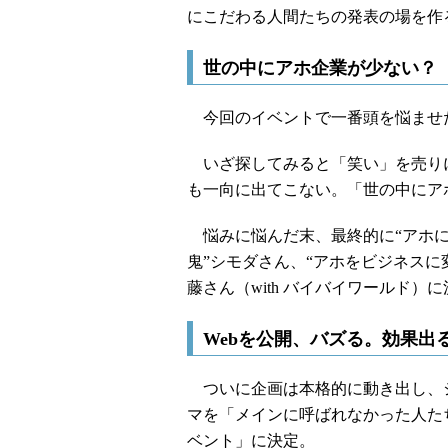
にこだわる人間たちの発表の場を作
世の中にアホ企業が少ない？
今回のイベントで一番頭を悩ませた
いざ探してみると「笑い」を売り
も一向に出てこない。「世の中にア
悩みに悩んだ末、最終的に“アホに
鬼”シモダさん、“アホをビジネスに
藤さん（with バイバイワールド）
Webを公開、バズる。効果出
ついに企画は本格的に動き出し、
マを「メインに呼ばれなかった人た
ベント」に決定。