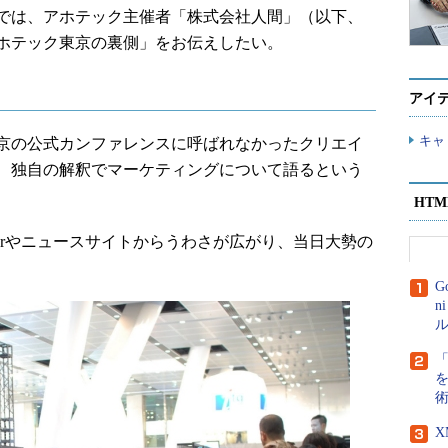
では、アホテック主催者「株式会社人間」（以下、
ホテック東京の裏側」をお伝えしたい。
アイ
キャ
京の公式カンファレンスに呼ばれなかったクリエイ
、独自の解釈でマーケティングについて語るという
HT
terやニュースサイトからうわさが広がり、当日大勢の
G
n
ル