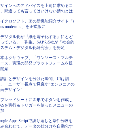
デザインへのアドバイスを上司に求めるコ
ツ、間違っても言ってはいけない禁句とは
イクロソフト、IEの新機能紹介サイト「s
atus.modern.ie」を正式版に
「デジタル化が『紙を電子化する』にとど
っている」 弥生、SAPら5社が「社会的
システム・デジタル化研究会」を発足
日本ネクサウェブ、「ワンソース・マルチ
ユース」実現の開発プラットフォームを提
供開始
「設計とデザインを分けた瞬間、UIは詰
む」 ユーザー視点で見直す“エンジニアの
面デザイン”
スプレッドシートに図形でボタンを作成し
GASを実行＆トリガーを使ったメニューの
追加
oogle Apps Scriptで繰り返しと条件分岐を
組み合わせて、データの仕分けを自動化す