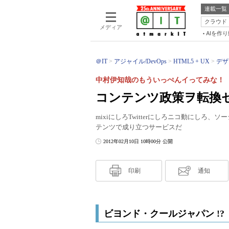
連載一覧
クラウド
メディア
AIを作
＠IT
アジャイル/DevOps
HTML5 + UX
デザ
中村伊知哉のもういっぺんイってみな！（
コンテンツ政策ヲ転換
mixiにしろTwitterにしろニコ動にし
テンツで成り立つサービスだ
2012年02月10日 10時00分 公開
印刷
通知
ビヨンド・クールジャパン !?