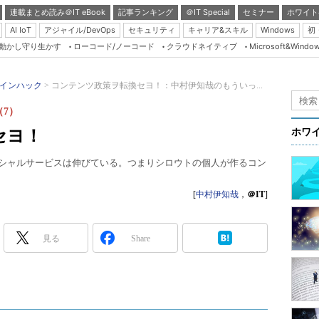
連載まとめ読み＠IT eBook
記事ランキング
＠IT Special
セミナー
ホワイト
AI IoT
アジャイル/DevOps
セキュリティ
キャリア&スキル
Windows
初
り動かし守り生かす
ローコード/ノーコード
クラウドネイティブ
Microsoft&Windo
Server & Storage
HTML5 + UX
インハック
コンテンツ政策ヲ転換セヨ！：中村伊知哉のもういっ...
Smart & Social
7）
Coding Edge
セヨ！
ホワ
Java Agile
ろ、ソーシャルサービスは伸びている。つまりシロウトの個人が作るコン
Database Expert
Linux ＆ OSS
[
中村伊知哉
，
＠IT
]
Master of IP Networ
Security & Trust
見る
Share
Test & Tools
Insider.NET
ブログ