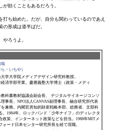
しが効くこともあるだろう。
を打ち始めた。だが、自分も関わっているのであえ
策の形成は道半ばだ。
。やろうよ。
知哉
むら・いちや）
塾大学大学院メディアデザイン研究科教授。
学経済学部卒業。慶應義塾大学博士（政策・メディ
ル教科書教材協議会副会長、 デジタルサイネージコンソ
理事長、NPO法人CANVAS副理事長、融合研究所代表
どを兼務。内閣官房知的財産戦略本部、総務省、文部科
。1984年、ロックバンド「少年ナイフ」のディレクタ
政策、インターネット政策などを担当。1988年MITメ
ンフォード日本センター研究所長を経て現職。