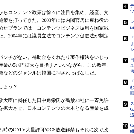
からコンテンツ政策は徐々に注目を集め、経産、文
策を打ってきた。2003年には内閣官房に束ね役の
マ
とめたプランでは「コンテンツビジネス振興を国家戦
t
。2004年には議員立法でコンテンツ促進法が制定
ま
パンチがない。補助金をくれたり著作権法をいじっ
産業の5兆円拡大を目指すといいながら、この数年、
楽などのジャンルは韓国に押されっぱなしだ。
しょう？
画
郵政大臣に就任した田中角栄氏が民放34社に一斉免許
を拡大させ、日本コンテンツの大本となる産業を成
G
時のCATV大量許可やCS放送解禁もそれに次ぐ政