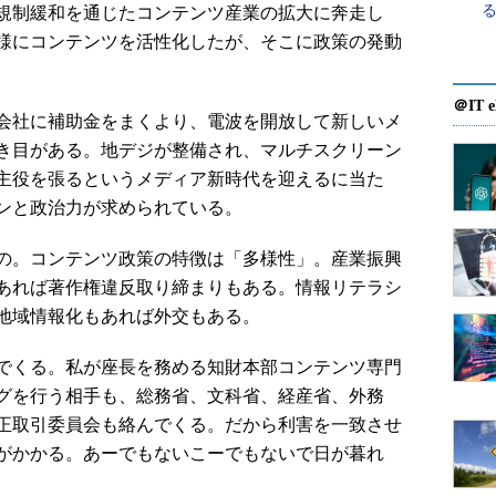
規制緩和を通じたコンテンツ産業の拡大に奔走し
様にコンテンツを活性化したが、そこに政策の発動
＠IT e
会社に補助金をまくより、電波を開放して新しいメ
き目がある。地デジが整備され、マルチスクリーン
主役を張るというメディア新時代を迎えるに当た
ンと政治力が求められている。
の。コンテンツ政策の特徴は「多様性」。産業振興
あれば著作権違反取り締まりもある。情報リテラシ
地域情報化もあれば外交もある。
でくる。私が座長を務める知財本部コンテンツ専門
グを行う相手も、総務省、文科省、経産省、外務
正取引委員会も絡んでくる。だから利害を一致させ
がかかる。あーでもないこーでもないで日が暮れ