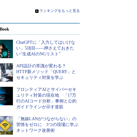
る
»
ランキングをもっと見る
Book
ChatGPTに「入力してはいけな
い」5項目――押さえておきた
い“生成AIのNGリスト”
API設計の常識が変わる？
HTTP新メソッド「QUERY」と
セキュリティ対策を学ぶ
フロンティアAIとサイバーセキ
ュリティ対策の現在地 「17万
行のAIコード分析」事例と公的
ガイドラインが示す道筋
「無線LANがつながらない」の
苦情をゼロに 3つの現場に学ぶ
ネットワーク改善術