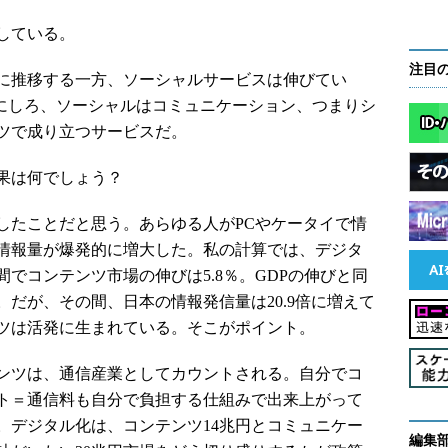
している。
注目
に推移する一方、ソーシャルサービスは伸びてい
ろニコ動にしろ、ソーシャルはコミュニケーション、つまりシ
ツで成り立つサービスだ。
果は何でしょう？
たことだと思う。あらゆる人がPCやケータイで情
情報量が爆発的に増大した。私の計算では、デジタ
間でコンテンツ市場の伸びは5.8％。GDPの伸びと同
だが、その間、日本の情報発信量は20.9倍に増えて
ツは活発に生まれている。そこがポイント。
ンツは、通信産業としてカウントされる。自分でコ
ト＝通信料も自分で負担する仕組みで出来上がって
。デジタル化は、コンテンツ14兆円とコミュニケー
編集