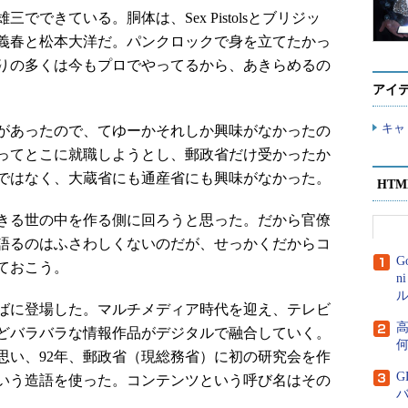
できている。胴体は、Sex Pistolsとブリジッ
義春と松本大洋だ。パンクロックで身を立てたかっ
りの多くは今もプロでやってるから、あきらめるの
アイ
キャ
があったので、てゆーかそれしか興味がなかったの
ってとこに就職しようとし、郵政省だけ受かったか
ではなく、大蔵省にも通産省にも興味がなかった。
HT
きる世の中を作る側に回ろうと思った。だから官僚
語るのはふさわしくないのだが、せっかくだからコ
G
ておこう。
n
ル
ばに登場した。マルチメディア時代を迎え、テレビ
高
どバラバラな情報作品がデジタルで融合していく。
思い、92年、郵政省（現総務省）に初の研究会を作
G
いう造語を使った。コンテンツという呼び名はその