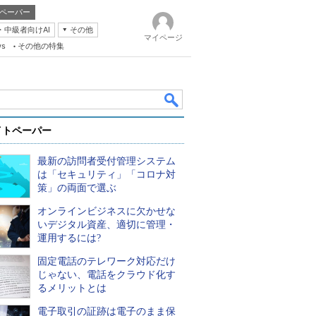
ペーパー
・中級者向けAI
その他
マイページ
ws
その他の特集
イトペーパー
最新の訪問者受付管理システム
は「セキュリティ」「コロナ対
策」の両面で選ぶ
オンラインビジネスに欠かせな
k
いデジタル資産、適切に管理・
運用するには?
固定電話のテレワーク対応だけ
じゃない、電話をクラウド化す
るメリットとは
電子取引の証跡は電子のまま保