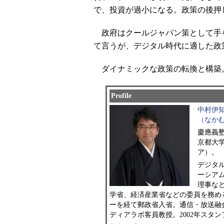
で、投資が過小になる。政策の後押
政府はクールジャパン策として手
て言うが、デジタル時代に適した政
ダイナミックな政策の転換と構築
Profile
中村伊
（なか
慶應義
京都大
ア）。
デジタ
ーシアム
理事な
学省、経済産業省などの委員を務める
ーを経て郵政省入省。通信・放送融合
ディアラボ客員教授。2002年スタ