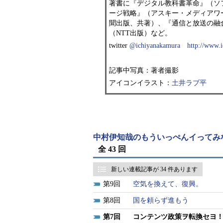
著書に『デジタル教科書革命』（ソ
ージ戦略』（アスキー・メディアワ
聞出版、共著）、『通信と放送の融
（NTT出版）など。
twitter
@ichiyanakamura
http://www.i
記事中写真：著者撮影
アイコンイラスト：
土井ラブ平
中村伊知哉のもういっぺんイってみ
全 43 回
新しい連載記事が 34 件あります
9
空気を換えて、復興。
8
国を頼らず進もう
7
コンテンツ政策ヲ転換セヨ