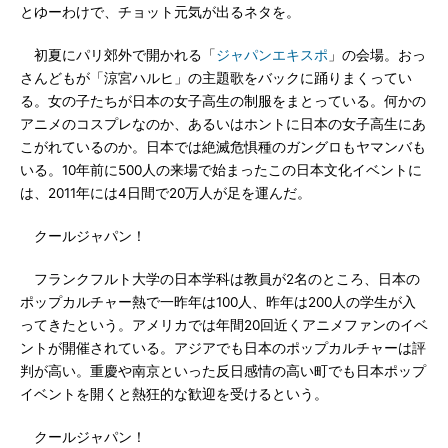
とゆーわけで、チョット元気が出るネタを。
初夏にパリ郊外で開かれる「
ジャパンエキスポ
」の会場。おっ
さんどもが「涼宮ハルヒ」の主題歌をバックに踊りまくってい
る。女の子たちが日本の女子高生の制服をまとっている。何かの
アニメのコスプレなのか、あるいはホントに日本の女子高生にあ
こがれているのか。日本では絶滅危惧種のガングロもヤマンバも
いる。10年前に500人の来場で始まったこの日本文化イベントに
は、2011年には4日間で20万人が足を運んだ。
クールジャパン！
フランクフルト大学の日本学科は教員が2名のところ、日本の
ポップカルチャー熱で一昨年は100人、昨年は200人の学生が入
ってきたという。アメリカでは年間20回近くアニメファンのイベ
ントが開催されている。アジアでも日本のポップカルチャーは評
判が高い。重慶や南京といった反日感情の高い町でも日本ポップ
イベントを開くと熱狂的な歓迎を受けるという。
クールジャパン！