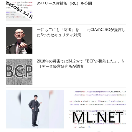
いる。80年代、家電の町からパソコンの町に変身した後、90年
のリリース候補版（RC）を公開
代にポップカルチャーの町へと転身した秋葉原では、アニメのキ
ャラクター人形やカードゲームの売り場の隣に抵抗器やコンデン
サが並んでいる。そのハードとソフトの融合した環境が文化とビ
ジネスの増殖炉となっている。
一にも二にも「防御」を――元CIAのCISOが提言し
た6つのセキュリティ対策
こうしたジャンル融合による輸出戦略を大規模に推し進めるこ
とが必要だ。政府には異業種を連携させるコーディネイト役を期
待したいが、そのためにはタテ割り省庁の壁を超えて取り組む覚
2018年の災害では34.2％で「BCPが機能した」、N
悟が求められる。
TTデータ経営研究所が調査
身の回りに眠る日本の魅力を掘り起こし、ハードとソフトを組
み合わせた総合力を発揮できれば、新しい成長エンジンの芽も見
えてくるだろう。