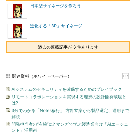
リカの17％に遠く及ばない。政府はアジア市場の収入を2020年
日本型サイネージを作ろう
までに1兆円拡大する意向だが、道筋が見えているわけではな
い。
進化する「3P」サイネージ
クールジャパン？
ゲームにしても、ビジネスの主戦場はかつて日本勢が世界を制
過去の連載記事が 3 件あります
したテレビゲームからパソコン上のネットゲームに移行してお
り、韓国が世界市場の10％を獲得する一方、日本は完全に出遅れ
た。GREEやモバゲーが巻き返してくれるか。10年前にアジアで
J-POPというジャンルを確立したポップ音楽も、今は韓国のK-
POPに地位を奪われている。
関連資料（ホワイトペーパー）
PR
クールジャパン？
AIシステムのセキュリティを確保するためのプレイブック
リモートコラボレーションを実現する理想の設計開発環境と
コンテンツ産業が苦戦しているのは、リーマンショック以降の
は?
景気のせいばかりではない。ネットの普及で変化した消費者の需
3分でわかる「Notes移行」 方針立案から製品選定、運用まで
要に対応できていない面がある。かつての、少品種の商品を大量
解説
に売るヒット商法が、無数のコンテンツを無料で消費するユーザ
開発担当者の“右腕”に? マンガで学ぶ製造業向け「AIエージェ
ーの嗜好に合わなくなってきているのだ。
ント」活用術