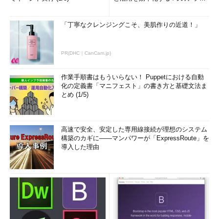
(1/3)
「丁寧なクレンジングこそ、美肌作りの近道！」
PR(DHC｜CanCam.jp)
作業手順書はもういらない！ Puppetにおける自動
化の定義書「マニフェスト」の書き方と基礎文法ま
とめ (1/5)
高速で安全、安定した専用線接続が理想のシステム
構築のカギに――マンパワーが「ExpressRoute」を
導入した理由