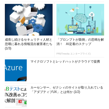
成長し続けるセキュリティ人材と
「プロンプトが面倒」の悲鳴を解
悲嘆に暮れる情報流出被害者たち
消！ AI定着のステップ
(1/3)
PR(ITmedia エンタープライズ)
マイクロソフトとレッドハットがクラウドで提携
カーセンサー、ゼクシィのサイトが取り入れている
「アダプティブUX」とは何か (1/2)