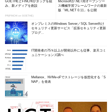
GOETHEとFINCHIがタッグを組
Microsoftが.NET用オープンソー
み、新メディアを創設
ス機械学習フレームワークの最新
写真はmake:japanから（
作りたい欲求を刺激する
版「ML.NET 0.11」を公開
Make:07＠東工大レポート
）
PR(FINCHI on GOETHE)
最近、外務省は「ビヨンド・クールジャパン」、クールジャパ
オンプレミスのWindows Server／SQL Server向け
ンを超えていこうと唱え始めた。マンガ、アニメ、ファッション
セキュリティ更新サービス「拡張セキュリティ更新
プログ...
の個別領域を乗り越えた総合戦略が要るというわけだ。よし、そ
うすっか。
では、年始めに、皆さんご唱和ください。
IT開発者の75％以上が開発以外にも従事、楽天コミ
ュニケーションズ調べ
ビヨンド・クールジャパン！
Profile
Mellanox、NVMe-oFでストレージを仮想化する「S
NAP」を発表
中村伊知哉
（なかむら・いちや）
慶應義塾大学大学院メディ
アデザイン研究科教授。
京都大学経済学部卒業。慶應義塾大学博士