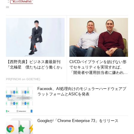
送の融合のこれから』（翔泳社）、『デジ
タルのおもちゃ箱』（NTT出版）など。
twitter
@ichiyanakamura
http://www.ichiya.org/jpn/
アイコンイラスト：
土井ラブ平
【西野亮廣】ビジネス書最新刊
CI/CDパイプラインを妨げない形
『北極星 僕たちはどう働くか』
でセキュリティを実現すれば、
「開発者や運用担当者に嫌われな
いWAF」は可能か
PR(FINCHI on GOETHE)
Faceook、AI処理向けのモジュラーハードウェアプ
ラットフォームとASICを発表
Googleが「Chrome Enterprise 73」をリリース