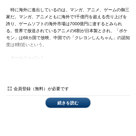
特に海外に進出しているのは、マンガ、アニメ、ゲームの御三
家だ。マンガ、アニメともに海外で1千億円を超える売り上げを
誇り、ゲームソフトの海外市場は7000億円に達するとみられ
る。世界で放送されているアニメの6割が日本製とされ、「ポケ
モン」は68カ国で放映、中国での「クレヨンしんちゃん」の認知
度は8割近いという。
クールジャパン！
アメリカでもフランスでも日本のマンガが現地コミックをしの
ぐ人気を見せている。古来、横書きで左綴じの本を読んできた欧
米では今、右手で開く右綴じの日本マンガの翻訳版が書店に並ぶ
会員登録（無料）が必要です
という文化史的な現象が進んでいる。
続きを読む
クールジャパン！
政府もコンテンツ産業に期待を寄せるようになった。14兆円の
市場が大きく成長することを見込み、総務省、文部科学省、経済
産業省、外務省などが支援策を講じている。政府の知財計画で