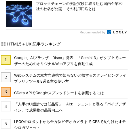
ブロックチェーンの実証実験に取り組む国内企業20
社の社名が公開、その利用用途とは
Recommended by
HTML5＋UX 記事ランキング
Google、AIブラウザ「Disco」発表 「Gemini 3」がタブ上でユー
ザーのためのオリジナルWebアプリを自動生成
Webシステムの双方向連携で知らないと損するスクレイピングライ
ブラリ／ツール8選＆主な使い方
GData APIでGoogleスプレッドシートを参照するには
「人手のUI設計では低品質」 AIエージェントと喋る「バイブデザ
イン」で成果物の品質向上へ
LEGOのロボットから全方位ビデオカメラまで CESで見付けたオモ
シロガジェット