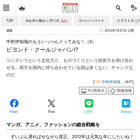
TOP
AIを作り動かし守り生かす
ロー/ノーコード
クラウドネイ
連載
2012年1月27日 公開
中村伊知哉のもういっぺんイってみな！（6）
ビヨンド・クールジャパン!?
コンテンツという文化力と、ものづくりという技術力を掛け合わ
せる。両方を国内に持ち合わせている国は多くない。チャンスな
のだ
[
中村伊知哉
，＠IT]
PC用表示
関連情報
Share
Post
LINE
Hatena
マンガ、アニメ、ファッションの総合戦略を
ずいぶん遅ればせながら賀正。2012年は元気な年にしたいね！