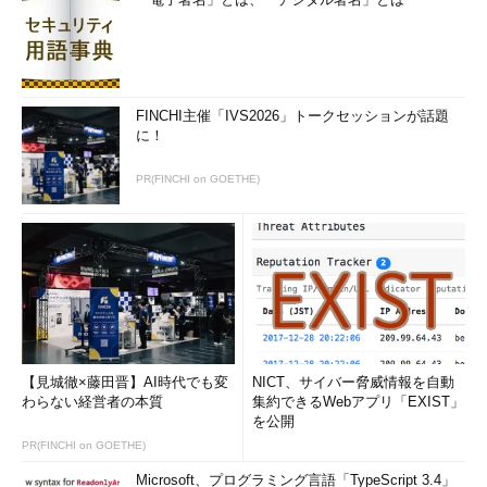
コンテンツという文化力と、ものづくりという技術力を掛け合
わせる。いずれも日本の強みだ。てゆーか、その両方を国内に持
ち合わせている国は多くない。チャンスなのだ。しかし、アニメ
のオモチャ商品やコスプレ衣装など、コンテンツ絡みの多面展開
FINCHI主催「IVS2026」トークセッションが話題
はこれまで、商品ごとや企業ごとの連携は見られたものの、産業
に！
を横断する面的な取り組みは乏しかった。
PR(FINCHI on GOETHE)
ヒントはある。韓国メーカーは政府の後押しもあり、K-POPや
韓流ドラマの映像を組み込んで販売することでアジア市場での家
電製品のシェアを伸ばしている。韓国旅行を題材にした映画をヒ
ットさせてアジアからの観光客を引き寄せたりもしている。
アメリカでは日本のスナック菓子が静かにヒットしているとい
う。菓子のおいしさと、かわいいパッケージデザインやキャラク
ターが受けていて、日本食品店に行かなくてもネットで手に入る
【見城徹×藤田晋】AI時代でも変
NICT、サイバー脅威情報を自動
ようになった。製造力と文化力の融合がデジタル技術で新しい市
わらない経営者の本質
集約できるWebアプリ「EXIST」
場を開く可能性が見える。
を公開
PR(FINCHI on GOETHE)
オタクの聖地アキハバラはアジアからの買い物客でにぎわって
Microsoft、プログラミング言語「TypeScript 3.4」