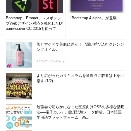
Bootstrap、Emmet、レスポンシ
「Bootstrap 4 alpha」が登場
ブWebデザイン対応を強化したDr
eamweaver CC 2015を使って
み...
落とすケアで美肌に差が！〝潤い呼び込むクレンジ
ングオイル〟
PR(DHC｜CanCam.jp)
より広がったカリキュラムを通過点に若者は上を目
指す (1/2)
勉強会で明らかになった医療向けOSSの多様な活用
法──電子カルテ、臨床試験データ解析、日本語医
学用語プラットフォーム、画...