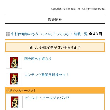
は、2020年までにデジタルコンテンツ事業を5倍に成長させると
している。
Copyright © ITmedia, Inc. All Rights Reserved.
クールジャパン！
関連情報
しかし。実はコンテンツ産業はあっぷあっぷしている。市場規
中村伊知哉のもういっぺんイってみな！ 連載一覧
全 43 回
模は、拡大はおろか逆に減少に転じつつあるのだ。出版も音楽も
映画も放送も皆苦しんでいる。広告も縮小傾向だ。
新しい連載記事が 35 件あります
クールジャパン？
国を頼らず進もう
ポップカルチャー御三家も苦戦。1997年に5700億円の売り上
げがあったマンガは2009年には4200億円まで縮小。アニメ制作
時間数は2006年をピークに減少、DVDの売上も減少している。
コンテンツ政策ヲ転換セヨ！
ゲームも国内市場は2008年から減少に転じている。
クールジャパン？
ビヨンド・クールジャパン!?
海外で御三家が奮闘しているとはいえ、コンテンツ全体の国際
競争力は高くない。収入の海外・国内比は日本は4.3％で、アメ