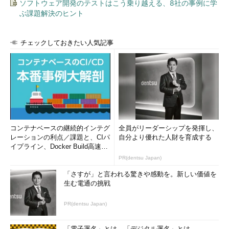
ソフトウェア開発のテストはこう乗り越える、8社の事例に学
若いネットユーザーは、明らかにコンテンツの消費性向がその
ぶ課題解決のヒント
上までの世代とは異なっている。コンテンツにお金を払って向き
合うより、無料コンテンツをみんなで共有して遊ぶコミュニケー
チェックしておきたい人気記事
ションに価値を見いだしている。コンテンツ側も根本的な戦略の
転換が必要だ。
とはいえコンテンツ産業はGDPの3％。頑張ったところで国の
支柱となる規模ではない。ただ、かつて取り締まりの対象でしか
なかったマンガやゲームを政府が今や国の宝として扱っているの
は、ハーバード大のジョセフ・ナイ教授が「日本はポップカルチ
ャーの強みを発揮し、ソフトパワーを発信できる」と評した通
コンテナベースの継続的インテグ
全員がリーダーシップを発揮し、
レーションの利点／課題と、CIパ
自分より優れた人財を育成する
り、その外部経済効果が大きいからだ。産業規模は小さくても、
イプライン、Docker Build高速化
コンテンツがもたらすイメージやブランド力が他の産業を押し上
のコツ (1/2...
PR(dentsu Japan)
げる効果を持つ。
「さすが」と言われる驚きや感動を。新しい価値を
生む電通の挑戦
そこで。複合クールジャパン策を求めたい。コンテンツと、他
業種との連携だ。エンターテインメントに家電、ファッション、
PR(dentsu Japan)
食といった日本の強みを組み合わせ、総掛かりで海外進出を図る
ことである。
「電子署名」とは、「デジタル署名」とは