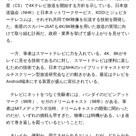
星（CS）で4Kテレビ放送を開始する方針を示している。日本放
送協会（NHK）と日本ネットワークサービス、KDDIとジュピタ
ーテレコムは、それぞれ共同で8K映像を伝送する技術を開発し
た。衛星のスカパーJSATも4K/8K映像を用いた放送の実現に向
けて取り組む計画だ。政府・業界を挙げて盛り上がりを見せてい
る。
一方、筆者はスマートテレビに力を入れている。4K、8Kがキ
レイに見せる技術であるのに対し、スマートテレビは便利に楽し
むための技術である。日本ではNHKのハイブリッドキャストやマ
ルチスクリーン型放送研究会などの動きがある。最近はテレビを
Android端末にする装置が盛んに宣伝されている。
テレビにネットをつなぐ先駆者には、バンダイのピピンアット
マーク（96年）、セガのドリームキャスト（98年）がある。筆
者はMITメディアラボ当時、ドリームキャストの開発に関わった
のだが、いずれの挑戦も早すぎた。物事には時機がある。いま改
めて巻き返しを図っているということだ。
キレイか、便利か。両立させられるといい。だが、どちらかを