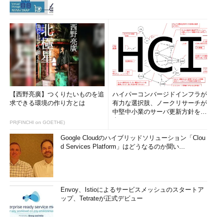
twitter
@ichiyanakamura
http://www.ichiya.org/jpn/
「中村伊知哉のもういっぺんイってみな！」バックナンバー
デジタルの本質はインタラクティブなことにある
なぜか盛り上がるオープンデータ、その本質
イノベーション力を高める“STEAM”って何だ？――『機械
との競争』評
【西野亮廣】つくりたいものを追
ハイパーコンバージドインフラが
親子丼とギョウザとカルボナーラの定食を設計する～マル
求できる環境の作り方とは
有力な選択肢、ノークリサーチが
チなメディアとデバイスとパーソナライズ
中堅中小業のサーバ更新方針を調
査
PR(FINCHI on GOETHE)
ポップカルチャー政策は成り立つのか
4Kとスマートのポートフォリオ
Google Cloudのハイブリッドソリューション「Clou
d Services Platform」はどうなるのか聞い...
どうする、オープンデータ。
ようやく、マイナンバー。
あらためて、放送でインターネット。
どうする、知財計画2013
Envoy、Istioによるサービスメッシュのスタートア
ップ、Tetrateが正式デビュー
デジタル業界、2013年の行方は見えた？
アベノミクスはITをどう変える？