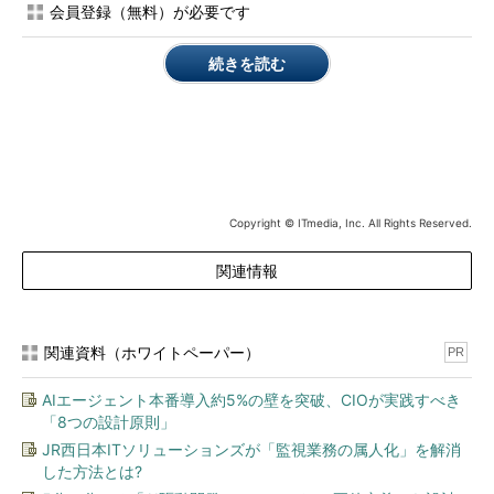
ンに傾いた。力関係ではそういうこと。勝負にならなかった。
会員登録（無料）が必要です
逆にその後、CATVは管理が強まるなど絞める政策が採られ、
続きを読む
産業としての立ち上がりは5年遅れたと思う。「あの時期に多チ
ャンネル政策に力を入れていたら、その後の映像コンテンツ業界
も様相が違っていただろうに」と思う。ハイビジョンも結局その
後は、デジタル放送という、より大きなパラダイム変換が起こ
り、その波に飲まれて行った。
もう1つの失敗は、ISDNか、ADSLか。90年代初期のこと、筆
Copyright © ITmedia, Inc. All Rights Reserved.
者は政策課の課長補佐だった。NTTが64KbpsのISDNを推進して
関連情報
いるさなか、ADSLという技術を使えば、1Mbpsの映像伝送も可
能だという話が入って来た。電話網を映像ネットワークにでき
る。興奮した。CD-ROM等を製造していたコンテンツ事業者や広
告会社などと相談して、地方の有線放送電話を使った実験を画策
関連資料（ホワイトペーパー）
PR
したり、推進する資料を書いたりしていた。
AIエージェント本番導入約5%の壁を突破、CIOが実践すべき
「8つの設計原則」
でも、ISDNとADSLは同じ電話網をデジタル化する技術で、両
立しない。筆者らの企みは、勝負を挑む間際で潰された。NTTの
JR西日本ITソリューションズが「監視業務の属人化」を解消
した方法とは?
力たるやNHKの比ではなかったというか。それからもADSLを導