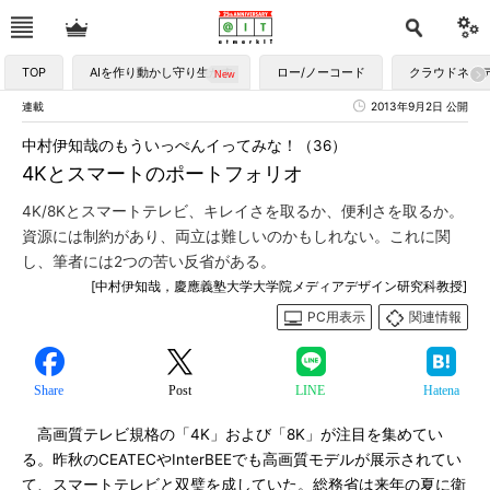
TOP
AIを作り動かし守り生かす
ロー/ノーコード
クラウドネイ
連載
2013年9月2日 公開
中村伊知哉のもういっぺんイってみな！（36）
4Kとスマートのポートフォリオ
4K/8Kとスマートテレビ、キレイさを取るか、便利さを取るか。
資源には制約があり、両立は難しいのかもしれない。これに関
し、筆者には2つの苦い反省がある。
[中村伊知哉，慶應義塾大学大学院メディアデザイン研究科教授]
PC用表示
関連情報
Share
Post
LINE
Hatena
高画質テレビ規格の「4K」および「8K」が注目を集めてい
る。昨秋のCEATECやInterBEEでも高画質モデルが展示されてい
て、スマートテレビと双璧を成していた。総務省は来年の夏に衛