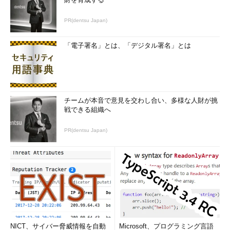
業者に聞くと、高精細HDコンテンツの伝送割合は25％に過ぎ
ず、以前のSD画像がまだたくさんあるという。さらなる高精細
PR(dentsu Japan)
のニーズは本当にあるんだろうか。高精細にしても広告が増えな
いことは経験済みで、ハイビジョンのころと違って銀行もメーカ
「電子署名」とは、「デジタル署名」とは
ーも弱っている中で、どう資金を投下するかも課題となる。
これに対し、地デジで便利になったかというと、それがまだ達
成できていない。デジタルならではの面白いサービスが開発され
ていない。その部分は、スマホやタブレットが単独でニーズをく
チームが本音で意見を交わし合い、多様な人財が挑
み取っていて、そっちにはおカネも回っている。テレビとスマホ
戦できる組織へ
を組み合わせて豊かなサービスを作り、テレビ広告以外の新ビジ
PR(dentsu Japan)
ネスを組み立てる。こちらは次の市場とニーズが見える。
地デジに投じた資金を回収して、次の展開に打って出るために
も、まずはネットでおカネの取れるスマートなサービスを講ずる
のが戦略ではないだろうか。
一方、筆者はデジタルサイネージやオープンデータの推進役で
もある。その立場としては、4K/8Kに大きく期待している。
4K/8Kビジネスは業務目的から立ち上がるだろうし、有望だと思
NICT、サイバー脅威情報を自動
Microsoft、プログラミング言語