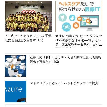
より広がったカリキュラムを通過
勉強会で明らかになった医療向け
点に若者は上を目指す (1/2)
OSSの多様な活用法──電子カル
テ、臨床試験データ解析、日本語
医学用語プラットフォーム、画...
成長し続けるセキュリティ人材と悲嘆に暮れる情報
流出被害者たち (1/3)
マイクロソフトとレッドハットがクラウドで提携