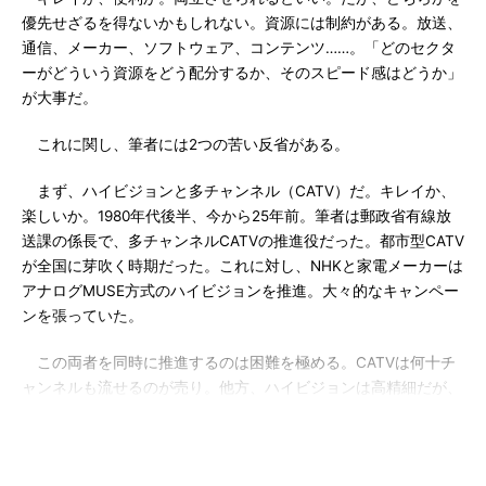
優先せざるを得ないかもしれない。資源には制約がある。放送、
通信、メーカー、ソフトウェア、コンテンツ……。「どのセクタ
ーがどういう資源をどう配分するか、そのスピード感はどうか」
が大事だ。
これに関し、筆者には2つの苦い反省がある。
まず、ハイビジョンと多チャンネル（CATV）だ。キレイか、
楽しいか。1980年代後半、今から25年前。筆者は郵政省有線放
送課の係長で、多チャンネルCATVの推進役だった。都市型CATV
が全国に芽吹く時期だった。これに対し、NHKと家電メーカーは
アナログMUSE方式のハイビジョンを推進。大々的なキャンペー
ンを張っていた。
この両者を同時に推進するのは困難を極める。CATVは何十チ
ャンネルも流せるのが売り。他方、ハイビジョンは高精細だが、
1本流すのに6チャンネルをつぶさないといけない。どちらを優先
するのか。筆者はNHK＋民放数局の日本では多チャンネル需要を
満たすことが先だと信じていた。でも、政界も業界もハイビジョ