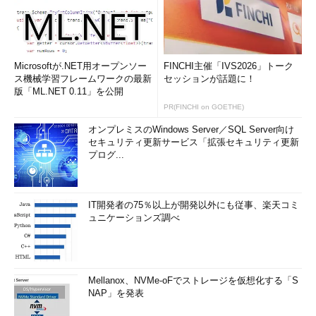
教授。
京都大学経済学部卒業。慶應義塾大学博士（政策・メディ
ア）。
Microsoftが.NET用オープンソー
FINCHI主催「IVS2026」トーク
ス機械学習フレームワークの最新
セッションが話題に！
デジタル教科書教材協議会副会長、 デジタルサイネージコン
版「ML.NET 0.11」を公開
ソーシアム理事長、NPO法人CANVAS副理事長、融合研究所代
PR(FINCHI on GOETHE)
表理事などを兼務。内閣官房知的財産戦略本部、総務省、文部
オンプレミスのWindows Server／SQL Server向け
科学省、経済産業省などの委員を務める。1984年、ロックバ
セキュリティ更新サービス「拡張セキュリティ更新
ンド「少年ナイフ」のディレクターを経て郵政省入省。通信・
プログ...
放送融合政策、インターネット政策などを担当。1988年MITメ
ディアラボ客員教授。2002年スタンフォード日本センター研
究所長を経て現職。
IT開発者の75％以上が開発以外にも従事、楽天コミ
ュニケーションズ調べ
著書に『デジタル教科書革命』（ソフトバンククリエイティ
ブ、共著）、『デジタルサイネージ戦略』（アスキー・メディ
アワークス、共著）、『デジタルサイネージ革命』（朝日新聞
Mellanox、NVMe-oFでストレージを仮想化する「S
出版、共著）、『通信と放送の融合のこれから』（翔泳社）、
NAP」を発表
『デジタルのおもちゃ箱』（NTT出版）など。