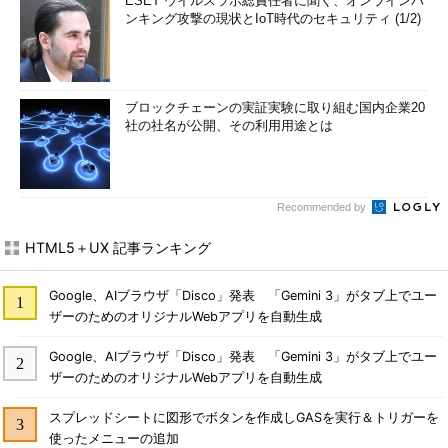
ESET ウイルスラボ総責任者に聞く、オンラインバ
ンキング攻撃の現状とIoT時代のセキュリティ (1/2)
ブロックチェーンの実証実験に取り組む国内企業20
社の社名が公開、その利用用途とは
Recommended by
HTML5＋UX 記事ランキング
Google、AIブラウザ「Disco」発表 「Gemini 3」がタブ上でユー
ザーのためのオリジナルWebアプリを自動生成
Google、AIブラウザ「Disco」発表 「Gemini 3」がタブ上でユー
ザーのためのオリジナルWebアプリを自動生成
スプレッドシートに図形でボタンを作成しGASを実行＆トリガーを
使ったメニューの追加