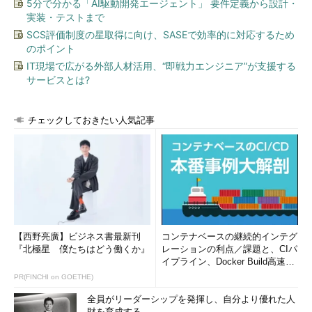
入する試みは形を変えて続けられたものの、日本で最初に実験が
5分で分かる「AI駆動開発エージェント」 要件定義から設計・
実装・テストまで
行われたのは99年、長野の農協が有線放送電話を使って行ったも
SCS評価制度の星取得に向け、SASEで効率的に対応するため
のだった。
のポイント
「筆者たちにもっと力があって、もっと派手にがんばって、そ
IT現場で広がる外部人材活用、“即戦力エンジニア”が支援する
サービスとは?
の6年前に始まっていたらどうだったろうな、もう少し世界のブ
ロードバンドを引っ張っていたんじゃないかな」と今でも時々思
うことがある。
チェックしておきたい人気記事
地上デジタルテレビ放送（地デジ）はキレイで便利なテレビを
実現するものだ。ハイビジョンと、テレビのコンピュータ化を同
時に達成するものだ。それが整備されて現れた問いが「4Kか、
スマートか」である。さて、どうだろう。4Kは苦境にある日本
のメーカーが再生する切り札だと唱える人もいる。総務省も期待
している。これに対し、スマートテレビに関わる筆者は、放送で
【西野亮廣】ビジネス書最新刊
コンテナベースの継続的インテグ
はスマートが先だと考える。
『北極星 僕たちはどう働くか』
レーションの利点／課題と、CIパ
イプライン、Docker Build高速化
地デジのおかげで、テレビは取りあえずキレイになった。多く
のコツ (1/2...
PR(FINCHI on GOETHE)
の家庭がテレビ受像器を買い換えた。そこですぐもっとキレイな
全員がリーダーシップを発揮し、自分より優れた人
4Kといわれても、というのが実態だろう。さらにケーブル配信
財を育成する