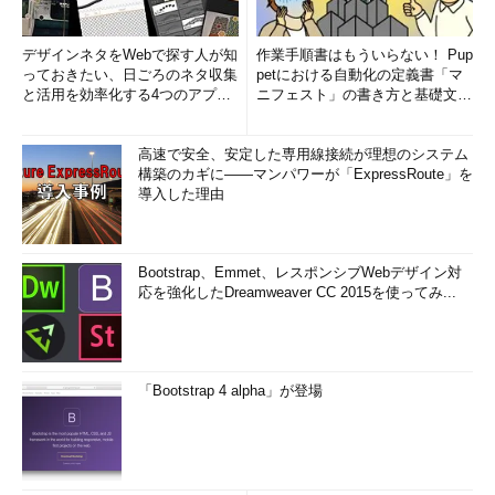
デザインネタをWebで探す人が知
作業手順書はもういらない！ Pup
っておきたい、日ごろのネタ収集
petにおける自動化の定義書「マ
と活用を効率化する4つのアプリ
ニフェスト」の書き方と基礎文法
(1/3)
まとめ (1/5)
高速で安全、安定した専用線接続が理想のシステム
構築のカギに――マンパワーが「ExpressRoute」を
導入した理由
Bootstrap、Emmet、レスポンシブWebデザイン対
応を強化したDreamweaver CC 2015を使ってみ...
「Bootstrap 4 alpha」が登場