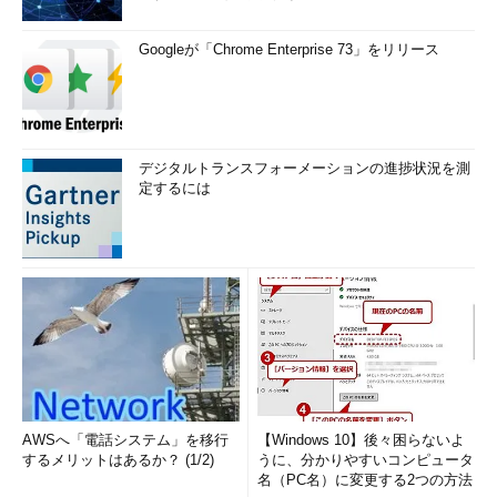
学校が世界一のデジタル環境になったら
世界最大の子ども創作イベント
Googleが「Chrome Enterprise 73」をリリース
デジタルキッズに活躍の場を
空気を換えて、復興。
国を頼らず進もう
コンテンツ政策ヲ転換セヨ！
デジタルトランスフォーメーションの進捗状況を測
定するには
AWSへ「電話システム」を移行
【Windows 10】後々困らないよ
するメリットはあるか？ (1/2)
うに、分かりやすいコンピュータ
名（PC名）に変更する2つの方法