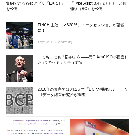
う。「スマートテレビ放送」より「業務4K」の方が立ち上がり
集約できるWebアプリ「EXIST」
「TypeScript 3.4」のリリース候
を公開
補版（RC）を公開
は早いかもしれない。サイネージが超高精細を欲しがっているの
は当然だし、その表示技術も伝送技術もできてきた。課題だった
サイネージ向け大型コンテンツも、この数年でずいぶん充実して
FINCHI主催「IVS2026」トークセッションが話題
に！
いる。
PR(FINCHI on GOETHE)
より切実なニーズがあるとすれば、映像のビッグデータ活用で
はないか。監視カメラに映るデータを、目視ではなく機械システ
一にも二にも「防御」を――元CIAのCISOが提言し
ムとして抽出、処理、分析できるほどの精細な映像を得ることが
た6つのセキュリティ対策
できれば、利用は面的に広がる。8Kのような超高精細の映像
は、人間より機械の方がより強く欲しているのではないか、と感
じる。
2018年の災害では34.2％で「BCPが機能した」、N
4K/8Kやスマートといった技術と、テレビ、ネット、サイネー
TTデータ経営研究所が調査
ジといったメディア体系との時間軸ポートフォリオを描く総合戦
略が求められている。
中村伊知哉（なかむら・いちや）
慶應義塾大学大学院メディアデザイン研究科