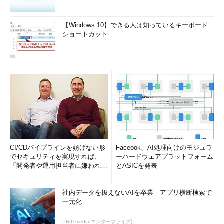
WhatとHow、どっちも大事
ビッグデータとユビキタス
【Windows 10】できる人は知っているキーボード
ショートカット
大学がしっかりせえよ。
ソーシャルゲーム協会の発足
日本型スマートテレビに必要なのは「根性」だ
スマートテレビはチャンスだぞ
初音ミクと日本のクリエイティビティ
炎上対策、おたく大丈夫？
早く教科書になりたい！ 教育の現場から叫ぼう
数周先をいく韓国の教育情報化
IT復興円卓会議
CI/CDパイプラインを妨げない形
Faceook、AI処理向けのモジュラ
でセキュリティを実現すれば、
ーハードウェアプラットフォーム
情報通信八策
「開発者や運用担当者に嫌われな
とASICを発表
「文化省を作ろう」
いWAF」は可能か
静かな霞が関
社内データを扱えないAIを卒業 アプリ横断検索で
メディア政策、10の目標
一元化
デジタル教育ならではの教材ってどんなもの？
PR(ITmedia エンタープライズ)