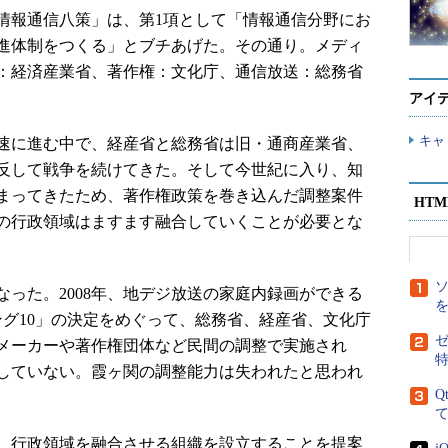
報通信八策」は、第1項として「情報通信分野にお
進体制をつくる」とブチあげた。その通り。メディ
：経済産業省、著作権：文化庁、通信放送：総務省
アイ
キャ
速に進む中で、経産省と総務省は旧・通商産業省、
反して戦争を続けてきた。そして今世紀に入り、知
まってきたため、著作権政策を巻き込んだ調整案件
HT
の行政領域はますます融合していくことが必要とな
った。2008年、地デジ放送の家庭内録画ができる
ング10」の決定をめぐって、総務省、経産省、文化庁
ゼ
メーカーや著作権団体など民間の調整で実施され
していない。霞ヶ関の調整能力は失われたと思われ
Q
末、行政領域を融合させる組織を設立することを提案