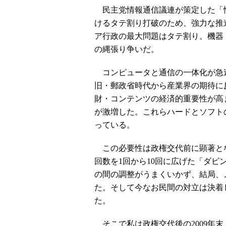
民主党情報通信議連が策定した「情
けるタテ割り打破のため、強力な推
ア行政の最大問題はタテ割り。機器
の縄張り争いだ。
コンピュータと通信の一体化が急
旧・郵政省時代から産業界の期待に
財・コンテンツの経済的重要性が高
が激増した。これらハードとソフト
っている。
この必要性は政権交代前に顕著とな
回数を1回から10回に広げた「ダビ
の間の調整がうまくいかず、結局、
た。そして今なお民間の対立は決着
た。
そこで私は政権交代後の2009年