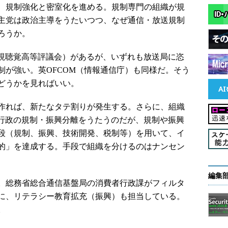
、規制強化と密室化を進める。規制専門の組織が規
主党は政治主導をうたいつつ、なぜ通信・放送規制
ろうか。
（視聴覚高等評議会）があるが、いずれも放送局に恣
制が強い。英OFCOM（情報通信庁）も同様だ。そう
どうかを見ればいい。
作れば、新たなタテ割りが発生する。さらに、組織
送行政の規制・振興分離をうたうのだが、規制や振興
段（規制、振興、技術開発、税制等）を用いて、イ
的」を達成する。手段で組織を分けるのはナンセン
編集
。総務省総合通信基盤局の消費者行政課がフィルタ
に、リテラシー教育拡充（振興）も担当している。
。