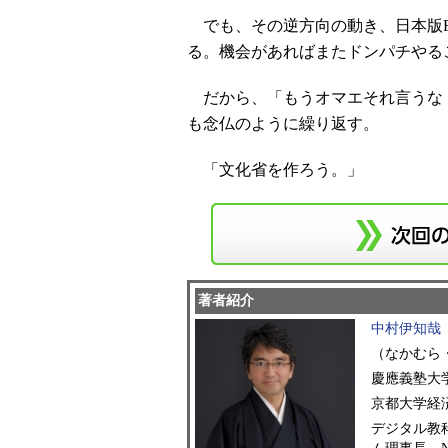
でも、その逆方向の動き、日本版F
る。機会があればまたドンパチやる
だから、「もうオマエそれ言うな
も念仏のように繰り返す。
「文化省を作ろう。」
著者紹介
中村伊知哉
（なかむら
慶應義塾大
京都大学経
デジタル教