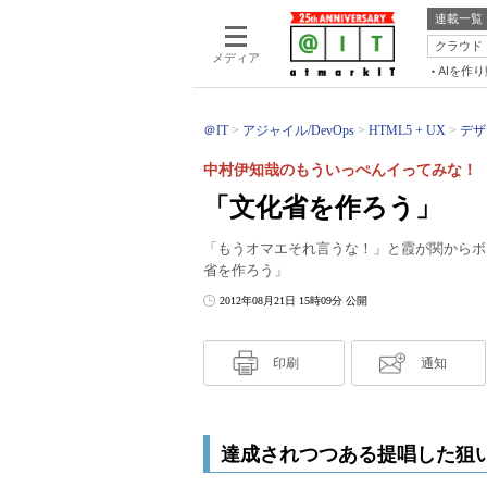
連載一覧
クラウド
メディア
AIを作
＠IT
アジャイル/DevOps
HTML5 + UX
デザ
中村伊知哉のもういっぺんイってみな！（
「文化省を作ろう」
「もうオマエそれ言うな！」と霞が関からボ
省を作ろう」
2012年08月21日 15時09分 公開
印刷
通知
達成されつつある提唱した狙