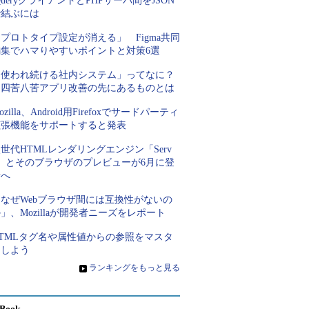
QueryクライアントとPHPサーバ間をJSON
で結ぶには
プロトタイプ設定が消える」 Figma共同
編集でハマりやすいポイントと対策6選
「使われ続ける社内システム」ってなに？
四苦八苦アプリ改善の先にあるものとは
ozilla、Android用Firefoxでサードパーティ
拡張機能をサポートすると発表
世代HTMLレンダリングエンジン「Serv
o」とそのブラウザのプレビューが6月に登
場へ
「なぜWebブラウザ間には互換性がないの
」、Mozillaが開発者ニーズをレポート
HTMLタグ名や属性値からの参照をマスタ
ーしよう
»
ランキングをもっと見る