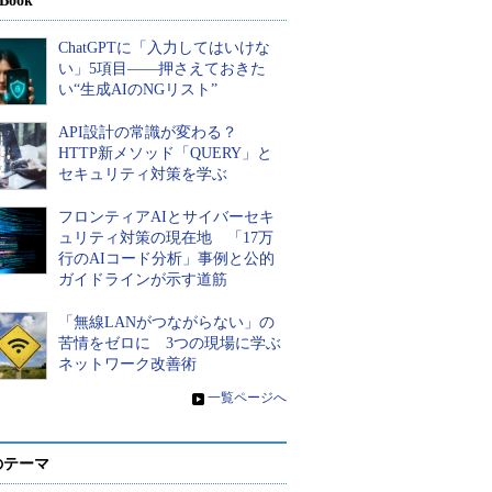
Book
ChatGPTに「入力してはいけな
い」5項目――押さえておきた
い“生成AIのNGリスト”
API設計の常識が変わる？
HTTP新メソッド「QUERY」と
セキュリティ対策を学ぶ
フロンティアAIとサイバーセキ
ュリティ対策の現在地 「17万
行のAIコード分析」事例と公的
ガイドラインが示す道筋
「無線LANがつながらない」の
苦情をゼロに 3つの現場に学ぶ
ネットワーク改善術
»
一覧ページへ
のテーマ