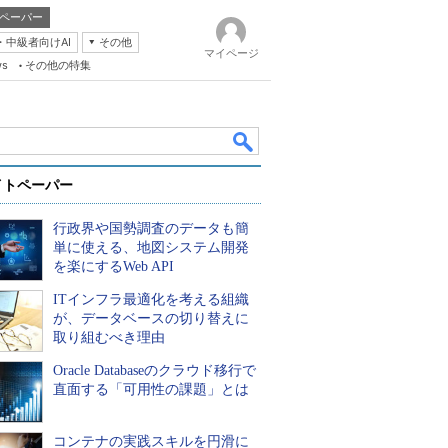
ペーパー
・中級者向けAI
その他
マイページ
ws
その他の特集
イトペーパー
行政界や国勢調査のデータも簡
単に使える、地図システム開発
を楽にするWeb API
ITインフラ最適化を考える組織
k
が、データベースの切り替えに
取り組むべき理由
Oracle Databaseのクラウド移行で
直面する「可用性の課題」とは
コンテナの実践スキルを円滑に