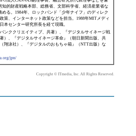
PO法人CANVAS副理事長、融合研究所代表理事などを兼
房知的財産戦略本部、総務省、文部科学省、経済産業省な
務める。1984年、ロックバンド「少年ナイフ」のディレク
策、インターネット政策などを担当。1988年MITメディ
ド日本センター研究所長を経て現職。
バンククリエイティブ、共著）、『デジタルサイネージ戦
著）、『デジタルサイネージ革命』（朝日新聞出版、共
（翔泳社）、『デジタルのおもちゃ箱』（NTT出版）な
a.org/jpn/
Copyright © ITmedia, Inc. All Rights Reserved.