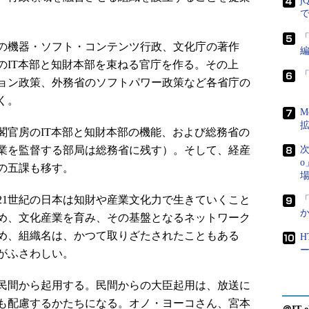
j
「
の機器・ソフト・コンテンツ行政、文化庁の著作
のIT本部と知財本部を束ねる官庁を作る。その上
ョン政策、外務省のソフトパワー政策など各省庁の
く。
M
官房のIT本部と知財本部の機能、および総務省の
業を監督する部局は総務省に残す）。そして、経産
次
の五課も移す。
1世紀の日本は知財や産業文化力で生きていくこと
か
め、文化産業を育み、その基盤となるネットワーク
め、組織名は、かつて取りざたされたこともある
がふさわしい。
民間から起用する。民間からの大臣起用は、放送に
も配慮するかたちになる。オノ・ヨーコさん、宮本