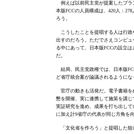
例えば以前民主党が提案したプラ
本版FCCの人員構成は、420人：2
ろう。
こうしたことを提唱する人は行政
出すのだろう。ただでさえコンピュ
る中にあって、日本版FCCの設立
だ。
結局、民主党政権では、日本版FC
ど省庁統合案が論議されるようにな
官庁の動きも活発だ。電子書籍をめ
懇を開催、実に連携して施策を講じ
実証研究を進め、成果を打ち出して
に加え計9省庁の代表が同じ方角を
「文化省を作ろう」と提唱した狙