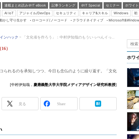
連載まとめ読み＠IT eBook
記事ランキング
＠IT Special
セミナー
ホワイト
AI IoT
アジャイル/DevOps
セキュリティ
キャリア&スキル
Windows
初
り動かし守り生かす
ローコード/ノーコード
クラウドネイティブ
Microsoft&Windo
Server & Storage
HTML5 + UX
インハック
「文化省を作ろう」：中村伊知哉のもういっぺんイっ...
Smart & Social
16）
Coding Edge
ホワ
Java Agile
コられるのを承知しつつ、今日も念仏のように繰り返す。「文化
Database Expert
Linux ＆ OSS
[中村伊知哉，
慶應義塾大学大学院メディアデザイン研究科教授
]
Master of IP Networ
Security & Trust
見る
Share
Test & Tools
Insider.NET
い
ブログ