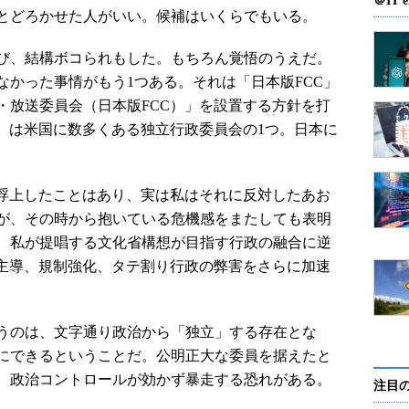
＠IT e
とどろかせた人がいい。候補はいくらでもいる。
び、結構ボコられもした。もちろん覚悟のうえだ。
なかった事情がもう1つある。それは「日本版FCC」
・放送委員会（日本版FCC）」を設置する方針を打
会）は米国に数多くある独立行政委員会の1つ。日本に
浮上したことはあり、実は私はそれに反対したあお
が、その時から抱いている危機感をまたしても表明
、私が提唱する文化省構想が目指す行政の融合に逆
僚主導、規制強化、タテ割り行政の弊害をさらに加速
うのは、文字通り政治から「独立」する存在とな
にできるということだ。公明正大な委員を据えたと
。政治コントロールが効かず暴走する恐れがある。
注目