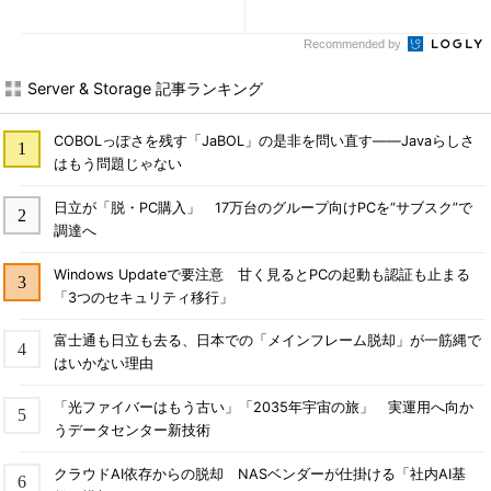
岩手県花巻市在住。Microsoft MVP：Hyper-V（Oct 2008 -
Sep 2014）。SIer、IT出版社、中堅企業のシステム管理者を
Recommended by
経て、フリーのテクニカルライターに。マイクロソフト製品、
Server & Storage 記事ランキング
テクノロジを中心に、IT雑誌、Webサイトへの記事の寄稿、ド
キュメント作成、事例取材などを手がける。個人ブログは『
山
市良のえぬなんとかわーるど
』。
COBOLっぽさを残す「JaBOL」の是非を問い直す――Javaらしさ
はもう問題じゃない
日立が「脱・PC購入」 17万台のグループ向けPCを“サブスク”で
調達へ
Windows Updateで要注意 甘く見るとPCの起動も認証も止まる
「3つのセキュリティ移行」
富士通も日立も去る、日本での「メインフレーム脱却」が一筋縄で
はいかない理由
「光ファイバーはもう古い」「2035年宇宙の旅」 実運用へ向か
うデータセンター新技術
クラウドAI依存からの脱却 NASベンダーが仕掛ける「社内AI基