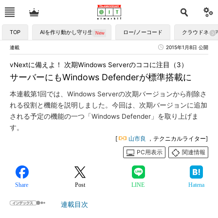
TOP
AIを作り動かし守り生かす
ロー/ノーコード
クラウドネイ
連載
2015年1月8日 公開
vNextに備えよ！ 次期Windows Serverのココに注目（3）
サーバーにもWindows Defenderが標準搭載に
本連載第1回では、Windows Serverの次期バージョンから削除さ
れる役割と機能を説明しました。今回は、次期バージョンに追加
される予定の機能の一つ「Windows Defender」を取り上げま
す。
[
山市良
，テクニカルライター]
PC用表示
関連情報
Share
Post
LINE
Hatena
連載目次