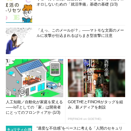
オロしないための「就活準備」基礎の基礎 (1/3)
「えっ、このメールが？」――マトモな文面のメー
ルに攻撃が仕込まれるばらまき型攻撃に注意
画面5
PowerShellによるWindows Defenderの構成には、
「Add-MpPreference」および「Get-MpPreference」コマ
ンドレットを使用する
Windows Defenderは「
ポリシー管理用テンプレート
」
（WindowsDefender.admx）を提供するため、グループポリシー
やローカルコンピューターポリシーを使用して構成を管理するこ
とも可能です（
画面6
）。
人工知能／自動化が家庭を変える
GOETHEとFINCHIがタッグを組
――IoTとしての「家」は開発者
み、新メディアを創設
にとってのフロンティアか (1/3)
PR(FINCHI on GOETHE)
“適度な不信感”をベースに考える「人間のセキュリ