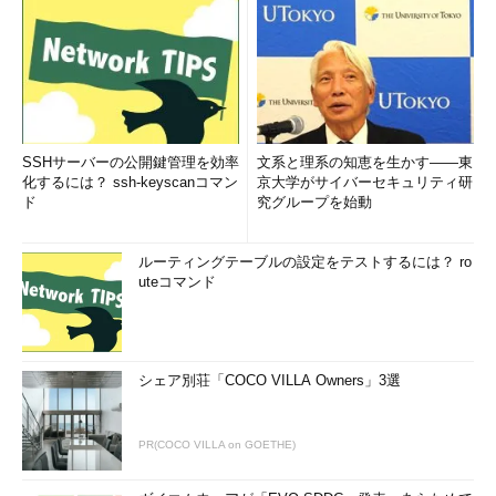
Windows 8／8.1のWindows DefenderやWindows 10 Technical
PreviewのWindows Defenderとは異なり、Windows Server
Technical Previewはリアルタイム保護やスキャンで検出したマ
ルウエアに関して、Windows Defender自身がGUIによる通知
（トースト通知やタスクトレイメッセージ）をしたり、ユーザー
の操作を求めたりすることはありません（
画面4
）。既定の設定
SSHサーバーの公開鍵管理を効率
文系と理系の知恵を生かす――東
に従って、自動的に駆除しようとします。この動作は、Windows
化するには？ ssh-keyscanコマン
京大学がサイバーセキュリティ研
DefenderのGUIをインストールしている場合も同様です。
ド
究グループを始動
ルーティングテーブルの設定をテストするには？ ro
uteコマンド
シェア別荘「COCO VILLA Owners」3選
PR(COCO VILLA on GOETHE)
画面4
マルウエアを検出しても、Windows Defender自身