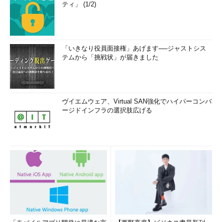
ティ」 (1/2)
「いきなり役員面接権」あげます──ジャストシス
テムから「挑戦状」が届きました
画面6
ポリシー管理用テンプレートを使用したWindows D
efenderの構成
ヴイエムウェア、Virtual SAN強化でハイパーコンバ
Windows Defenderは自身にスケジュールスキャン機能を備え
ージドインフラの選択肢広げる
ておらず、既定では自動メンテナンスタスクと連動して、更新と
スキャンが行われます。ポリシーを使用すると、定義ファイルの
更新やスキャンをより短い間隔で実行するように構成したり、
Windows Updateの代わりにマイクロソフトマルウエア対策セン
ター（MMPC）から定義ファイルを取得するように構成したりで
きます。
Windows DefenderのGUI（MSASCui.exe）を使用して、クラ
イアントPCと同じように管理したいという場合は、「
GUI for
Windows Defender
」の機能を追加することで対応できます（
画