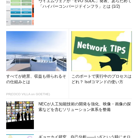
ヴイエムウェアが「EVO SDDC」発表、あらためて
は通知せず、自動的に駆除を開始する
「ハイパーコンバージドインフラ」とは (1/2)
マルウエアの検出および駆除の状況については、イベントログ
の「
Microsoft-Windows-Windows Defender
」に記録されるイ
ベントで確認できます。また、Windows PowerShellの「
Get-
MpThreat
」や「
Get-MpThreatDetection
」コマンドレットを使
用して確認することもできます。
Windows Defenderの構成のカスタマイズ
Windows Server Technical PreviewのWindows Defenderの構
成は、GUIを使用せず、あるいはGUIを追加してカスタマイズで
すべてが絶景、収益も得られるそ
このポートで実行中のプロセスは
きます。
の仕組みとは
どれ？ lsofコマンドの使い方
Windows DefenderのGUIを使用しない場合は、Windows
PR(COCO VILLA on GOETHE)
PowerShellの「
Add-MpPreference
」および「
Get-
NECが人工知能技術の開発を強化、映像・画像の探
MpPreference
」コマンドレットを使用して、構成の変更と確認
索などを含むソリューション体系を整備
が可能です（
画面5
）。
ギョーカイ研究、自己分析――いざという時にオロ