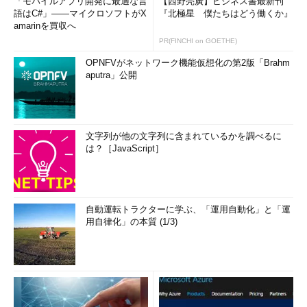
「モバイルアプリ開発に最適な言
【西野亮廣】ビジネス書最新刊
面7
）。
語はC#」――マイクロソフトがX
『北極星 僕たちはどう働くか』
amarinを買収へ
PR(FINCHI on GOETHE)
OPNFVがネットワーク機能仮想化の第2版「Brahm
aputra」公開
文字列が他の文字列に含まれているかを調べるに
は？［JavaScript］
画面7
「GUI for Windows Defender」の機能を追加して、
Windows Defenderを構成する
自動運転トラクターに学ぶ、「運用自動化」と「運
用自律化」の本質 (1/3)
この他、レジストリの
「HKEY_LOCAL_MACHINE\SOFTWARE\Microsoft\Windows
Defender」を直接編集することで、Windows Defenderの動作を
構成することもできます。
Windows Server向けの推奨設定について