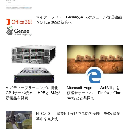
いこと
Windows Server Technical PreviewおよびWindows 10
マイクロソフト、GeneeのAIスケジュール管理機能
Technical Preview for Enterpriseは、Azure仮想マシンのテンプ
をOffice 365に統合へ
レートを使用してMicrosoft Azureのクラウド上で評価すること
ができます。
Microsoft Azureでは、クラウドサービスやAzure仮想マシンで
セキュリティ拡張機能として「
Microsoft Antimalware for
Azure
」や他社のマルウエア対策製品を有効にできますが、
Windows Server Technical PreviewやWindows 10 Technical
Preview for Enterpriseに対してはこのセキュリティ拡張を有効
化してはいけません（
画面8
）。これらのOSでは、標準の
Windows Defenderを利用してください。
AI／ディープラーニングに特化、
Microsoft Edge、「WebVR」を
GPUサーバ続々──HPEとIBMが
積極サポートへ──Firefox／Chro
新製品を発表
meなどと共同で
NECとGE、産業IoT分野で包括的提携 第4次産業
革命を見据え