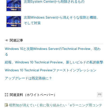
次期System Centerから削除されるもの
そのため、Windows DefenderはWindows Server Technical
PreviewやWindows 10 Technical Previewの評価環境のセキュリ
ティを高めるのに大いに役に立っています。これらのOSの正式
次期Windows Serverから消えそうな役割と機能、
リリース後は、他のマルウエア対策製品を導入するまでのセキュ
そして対策
リティを確保するのに役立ちます。
他のマルウエア対策製品を導入せずに、Windows Defenderで
マルウエア対策を済ますということも可能です。しかし、セキュ
関連記事
リティ対策を重要視する企業であれば、System Center
Windows 10と次期Windows ServerのTechnical Preview、現わ
Endpoint Protectionや他社の企業向けセキュリティ製品を導入し
る
て、管理や監視を強化したいはずです。
続報、Windows 10 Technical Preview。新しいビルドの私的衝撃
手動更新とスキャンは「MpCmdRun」コマンドまたは
Windows 10 Technical Previewファーストインプレッション
PowerShellで
アップグレードは既定路線に？
前述したように、Windows Server Technical Previewには
Windows Defenderが既定でインストールされます。既定の状態
ではリアルタイム保護が有効になっており、Windowsの自動メン
関連資料（ホワイトペーパー）
PR
テナンスタスクと連動してクイックスキャンが実行され、
Windows Updateによってエンジンおよび定義ファイルが更新さ
暗黙知が消えていく前に取り組みたい「eラーニング用コンテ