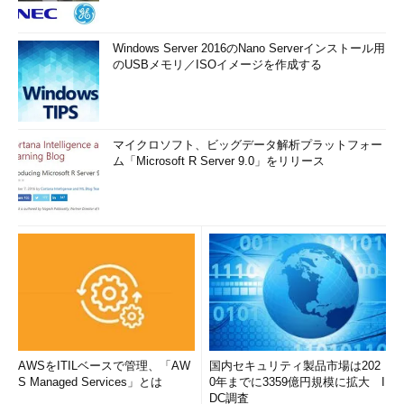
Windows Server 2016のNano Serverインストール用
のUSBメモリ／ISOイメージを作成する
画面8
Azure仮想マシンでWindows Server Technical Previ
ewを評価する場合は、Azureが提供するセキュリティ拡張機
能を有効にしないこと
マイクロソフト、ビッグデータ解析プラットフォー
Microsoft Antimalware for Azureは、現状、Windows Server
ム「Microsoft R Server 9.0」をリリース
Technical PreviewおよびWindows 10 Technical Preview for
Enterpriseをサポートしないことが明らかになっています。これ
は、Windows Defenderと重複することが問題なのではなく、
System Center Endpoint Protectionと同様に互換性の問題があ
るからだと想像します。Windows ServerおよびWindowsの次期
バージョンに対するサポートは、将来追加される予定とのことで
す。
筆者紹介
AWSをITILベースで管理、「AW
国内セキュリティ製品市場は202
山市 良（やまいち りょう）
S Managed Services」とは
0年までに3359億円規模に拡大 I
DC調査