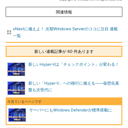
画面2
Windows Server 2012 R2に対応したSystem Cente
関連情報
r Endpoint Protection。System Center Configuration Man
agerによる集中的な構成の管理と監視機能を持つのが特長
vNextに備えよ！ 次期Windows Serverのココに注目 連載
Windows Serverを正式にサポートするのはSystem Center
一覧
Endpoint Protectionだけですが、現状、Windows Server
Technical Previewには互換性の問題があり、インストールする
新しい連載記事が 60 件あります
ことができません。Windows Serverの次期バージョンについて
は、次期バージョンのSystem Center Endpoint Protectionでサ
新しいHyper-Vは「チェックポイント」が変わる！
ポートされることになるでしょう。現行バージョンも更新版で次
期Windows ServerやWindows 10をサポートするかもしれませ
ん。
新しい「Hyper-V」への移行に備える――仮想化基
盤も次世代に
サードパーティのマルウエア対策ソフトでも、開発途中のOS
であるWindows Server Technical PreviewやWindows 10
Technical Previewを正式にサポートしているものは現時点では
サーバーにもWindows Defenderが標準搭載に
ないはずです。現状、これらのOSに対応したマルウエア対策
は、事実上、Windows Defenderだけになります。