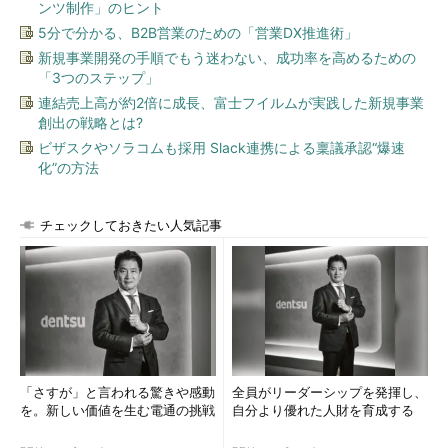
ンツ制作」のヒント
れます。
5分で分かる、B2B営業のための「営業DX推進術」
GUIのユーザーインターフェースが既定では利用できないの
新規事業開発の手順でもう迷わない、成功率を高めるための
で、GUIを使用せずに手動で更新やスキャン操作を実行したい場
「3つのステップ」
合は、「%PROGRAMFILES%\Windows Defender」フォルダーに
連結売上高が約2倍に成長、富士フイルムが実践した新規事業
ある「
MpCmdRun.exe
」コマンドを使用するか、Windows
創出の戦略とは?
PowerShellの「Defender」モジュールが提供するコマンドレッ
ビザスクやソラコムも採用 Slack連携による稟議承認“爆速
トを使用します。
化”の方法
例えば、「MpCmdRun.exe」コマンドで定義ファイルの更新
チェックしておきたい人気記事
とクイックスキャンを実行するには、コマンドプロンプトを開い
て次のコマンドラインを実行します（
画面3
）。その他のオプシ
ョンについては、「
MpCmdRun -?
」を実行して確認してくださ
い。
MpCmdRun -SignatureUpdate
「さすが」と言われる驚きや感動
全員がリーダーシップを発揮し、
MpCmdRun -Scan
を。新しい価値を生む電通の挑戦
自分より優れた人財を育成する