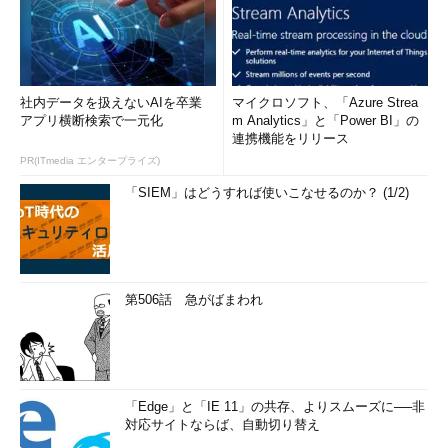
実は、前出の
画面7
のWindows Defenderの「
Excluded files
and locations
」（除外されたファイルと場所）の設定は、
Windows Server Technical Previewをインストールした直後の
社内データを扱えないAIを卒業
マイクロソフト、「Azure Strea
既定の設定になります。Windows Server Technical Previewの
アプリ横断検索で一元化
m Analytics」と「Power BI」の
Windows Defenderは、既定で一般的なWindows Serverで推奨
連携機能をリリース
される除外設定が設定済みとなっています。
PR(ITmedia エンタープライズ)
「SIEM」はどうすれば使いこなせるのか？ (1/2)
既定の除外設定は、以下のサポート技術情報で説明されている
ものに、クラスター共有ボリューム（Cluster Shared Volume：
CSV）のパスである「%systemdrive%\clusterstorage」を加え
たものです。
第506話 急がばまわれ
Virus scanning recommendations for Enterprise
computers that are running currently Supported
versions of Windows
（Microsoft Support）
Windows Serverのマルウエア対策は、スキャン処理がサーバ
「Edge」と「IE 11」の共存、よりスムーズに──非
ーのパフォーマンスや正常な動作に影響しないように、クライア
対応サイトならば、自動切り替え
ントPC以上に配慮が必要です。Windows Server Technical