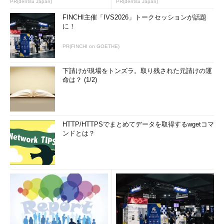
PR(dentsu Japan)
PR(dentsu Japan)
FINCHI主催「IVS2026」トークセッションが話題
に！
PR(FINCHI on GOETHE)
下請けが現場をトンズラ。取り残された元請けの運
命は？ (1/2)
画面3
「MpCmdRun.exe」コマンドを使用した定義ファイ
ルの手動更新、手動スキャン、およびログの収集
HTTP/HTTPSでまとめてデータを取得するwgetコマ
ンドとは？
Windows Defenderの状態に関しては、イベントログの
「Microsoft-Windows-Windows Defender」に記録されるイベン
トで確認できます。また、自動実行された処理に関しては
「%Windir%\Temp」フォルダーに作成されるログファイル
「MpCmdRun.log」や「MpSigStub.log」、手動実行した処理に
関しては「%TEMP%」フォルダーに作成されるログファイルで
詳細を確認できます。