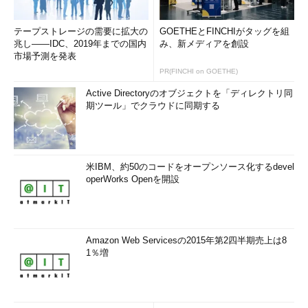
さらに、以下のコマンドを実行すると、Windows Defenderに
関連するログファイルやイベントログを
テープストレージの需要に拡大の
GOETHEとFINCHIがタッグを組
「%PROGRAMDATA%\Microsoft\Windows Defender\Support」
兆し――IDC、2019年までの国内
み、新メディアを創設
フォルダーに収集することが可能です。
市場予測を発表
PR(FINCHI on GOETHE)
MpCmdRun -GetFiles
Active Directoryのオブジェクトを「ディレクトリ同
期ツール」でクラウドに同期する
Windows PowerShellを使用して定義ファイルの更新とクイッ
クスキャンを実行するには、Windows PowerShellプロンプトを
開いて次のコマンドラインを実行します。その他のオプションに
米IBM、約50のコードをオープンソース化するdevel
ついては、「
Get-Help コマンドレット名
」を実行して確認して
operWorks Openを開設
ください。
Update-MpSignature
Amazon Web Servicesの2015年第2四半期売上は8
Start-MpScan
1％増
マルウエアの検出と駆除はひっそりと