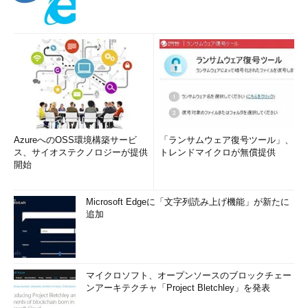
PreviewのWindows Defenderで、一般的なWindows Server向け
の除外設定が既定でなされているのは、マルウエア対策に起因す
るトラブルを少なくしてくれるでしょう。
ただし、Windows Server Technical Previewにインストール
する役割や機能によって、追加の除外を設定した方がよい場合も
あります。
上記のサポート技術情報に従うなら、例えばドメインコントロ
AzureへのOSS環境構築サービ
「ランサムウェア復号ツール」、
ーラーの場合は、ディレクトリデータベース、SYSVOL共有、
ス、サイオステクノロジーが提供
トレンドマイクロが無償提供
開始
DFS-R（分散ファイルシステムレプリケーション）関連のファイ
ルやパスを除外するように設定するべきです。また、Hyper-Vホ
ストの場合は、仮想マシンの構成ファイル、仮想ハードディス
Microsoft Edgeに「文字列読み上げ機能」が新たに
ク、チェックポイントの格納先パスの除外設定、および
追加
「%windir%\System32\vmms.exe」と
「%windir%\System32\vmwp.exe」プロセスの除外設定が必要
です。
マイクロソフト、オープンソースのブロックチェー
ンアーキテクチャ「Project Bletchley」を発表
Azureで評価する場合はAzureのマルウエア対策を使用しな