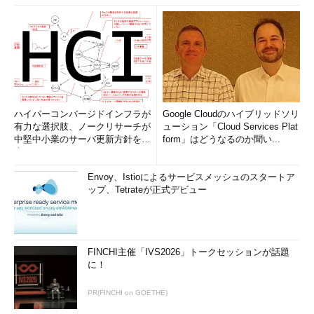
ハイパーコンバージドインフラが
Google Cloudのハイブリッドソリ
有力な選択肢、ノークリサーチが
ューション「Cloud Services Plat
中堅中小業のサーバ更新方針を調
form」はどうなるのか聞い...
査
Envoy、Istioによるサービスメッシュのスタートア
ップ、Tetrateが正式デビュー
FINCHI主催「IVS2026」トークセッションが話題
に！
PR(FINCHI on GOETHE)