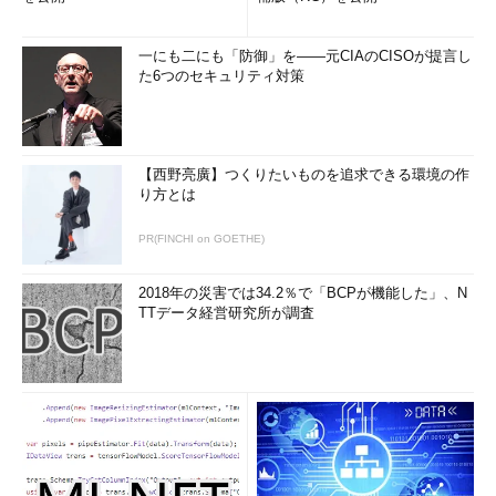
業説明や業務説明を最初にしっかりしてくれるため、具体的なイ
メージを持ちやすいことが挙げられる。一方でグループ面接の際
一にも二にも「防御」を――元CIAのCISOが提言し
に現職の内容をどこまで話すべきか悩み、アピールしきれないと
た6つのセキュリティ対策
いう声も聞かれた。
【西野亮廣】つくりたいものを追求できる環境の作
り方とは
PR(FINCHI on GOETHE)
2018年の災害では34.2％で「BCPが機能した」、N
TTデータ経営研究所が調査