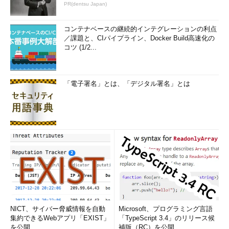
た。
PR(dentsu Japan)
営業関連職：経験としてニーズが高いのは「法人・新規」
コンテナベースの継続的インテグレーションの利点
／課題と、CIパイプライン、Docker Build高速化の
一口に営業と言っても、そのスタイルはさまざまだ。対象は法
コツ (1/2...
人なのか個人なのか、手法は新規開拓なのか既存なのか、自社製
品を直接販売するのか代理店を通じて販売するのか。企業によっ
て組み合わせは異なるが、総じて最もニーズが高いのは「法人・
「電子署名」とは、「デジタル署名」とは
新規」の営業である。特にネット業界では、ソリューション営業
としてソフトウェア（無形商材）を扱ってきた人が重宝されるこ
とが多い。
バックオフィス：ポテンシャル採用が増加
ポテンシャル採用は全般的に増加し、特に人事の採用部門、営
業事務（サポート）で第二新卒をターゲットにした求人が目立っ
た。専門性の高い職種へのキャリアチェンジを考える第二新卒も
増えていることから、需要と供給のバランスが取れてきていると
いえる。求人数、求職者数の増加に伴い、企業の採用方法に「合
NICT、サイバー脅威情報を自動
Microsoft、プログラミング言語
同説明会」「グループ面接」といった“スピードと量”重視の施策
集約できるWebアプリ「EXIST」
「TypeScript 3.4」のリリース候
を公開
補版（RC）を公開
が多く見られるようになった。こうした手法の良い点として、企