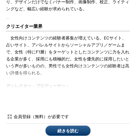
り、デザインだけでなくバナー制作、画像制作、校正、ライティ
ングなど、幅広い経験が求められている。
クリエイター業界
女性向けコンテンツの経験者募集が増えている。ECサイト、
占いサイト、アパレルサイトからソーシャルアプリ／ゲームま
で、女性（特にF1層）をターゲットとしたコンテンツに力を入れ
る企業が多く、採用にも積極的だ。女性を優先的に採用したいと
いう声が多いものの、男性でも女性向けコンテンツの経験者は高
い評価を得られる。
ディレクター・プロデューサー：
PCサイト、モバイルサイトを問わず求人は豊富
ディレクター・プロデューサーの求人数は豊富で、多くの企業
が積極的な採用活動を展開している。しかし選考ハードルは高
会員登録（無料）が必要です
く、特にモバイル（フィーチャーフォン向け）サイトのみの経験
は評価されにくい傾向にある。
続きを読む