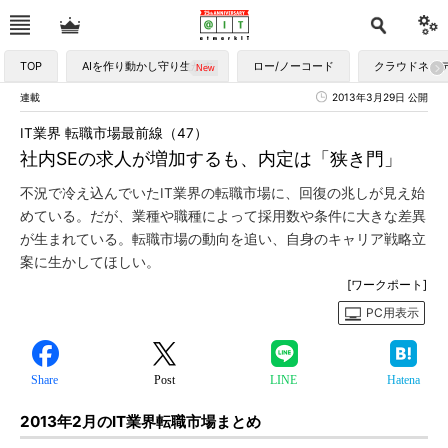
TOP
AIを作り動かし守り生かす
ロー/ノーコード
クラウドネイ
連載
2013年3月29日 公開
IT業界 転職市場最前線（47）
社内SEの求人が増加するも、内定は「狭き門」
不況で冷え込んでいたIT業界の転職市場に、回復の兆しが見え始
めている。だが、業種や職種によって採用数や条件に大きな差異
が生まれている。転職市場の動向を追い、自身のキャリア戦略立
案に生かしてほしい。
[ワークポート]
PC用表示
Share
Post
LINE
Hatena
2013年2月のIT業界転職市場まとめ