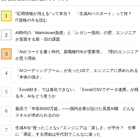
“応用情報が消える”って本当？ 「生成AIパスポート」って何？
IT資格の今を読む
AI時代の「Markdown負債」と「レガシー脱却」の壁、エンジニア
が直面する新・旧の課題
「AIがコードを書く時代、新職種FDEが需要増」 7割のエンジニア
が思う理由
「AIコーディングブーム」が去ったUSで、エンジニアに求められる
「本体の強さ」
「Excel好き」では進化できない、「Excel/CSVでデータ連携」が残
る今、AIをどう使うか
最高で「年収6000万超」――国内企業が設けた高度AI職 どんな
スキルが求められるのか
生成AIを“使ったことない”エンジニアは「楽しさ」が半分？ 仕事
に「満足」する理由は年代別でこんなに違った