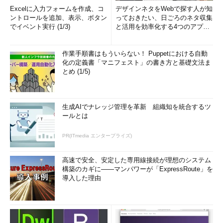
Excelに入力フォームを作成、コ
デザインネタをWebで探す人が知
ントロールを追加、表示、ボタン
っておきたい、日ごろのネタ収集
でイベント実行 (1/3)
と活用を効率化する4つのアプリ
(1/3)
作業手順書はもういらない！ Puppetにおける自動
化の定義書「マニフェスト」の書き方と基礎文法ま
とめ (1/5)
生成AIでナレッジ管理を革新 組織知を統合するツ
ールとは
PR(ITmedia エンタープライズ)
高速で安全、安定した専用線接続が理想のシステム
構築のカギに――マンパワーが「ExpressRoute」を
導入した理由