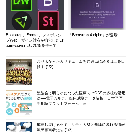
Bootstrap、Emmet、レスポンシ
「Bootstrap 4 alpha」が登場
ブWebデザイン対応を強化したDr
eamweaver CC 2015を使って
み...
より広がったカリキュラムを通過点に若者は上を目
指す (1/2)
勉強会で明らかになった医療向けOSSの多様な活用
法──電子カルテ、臨床試験データ解析、日本語医
学用語プラットフォーム、画...
成長し続けるセキュリティ人材と悲嘆に暮れる情報
流出被害者たち (1/3)