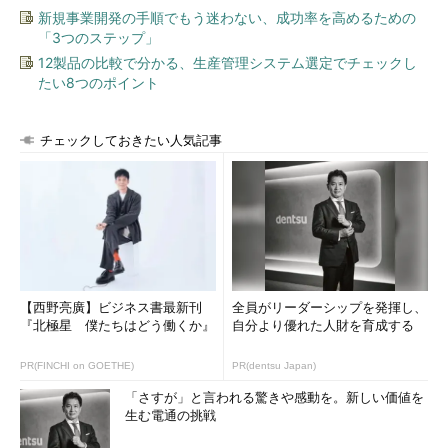
新規事業開発の手順でもう迷わない、成功率を高めるための
スマホ・ソーシャルゲーム業界：スピード感のある採用活動を展
「3つのステップ」
開
12製品の比較で分かる、生産管理システム選定でチェックし
たい8つのポイント
スマホ・ソーシャルゲーム業界では、新規タイトルのリリース
同様、採用活動もスピード感を持って行われている。書類選考の
期間を短くしたり、面接回数を削減したりといった工夫をする企
チェックしておきたい人気記事
業も多く見られた。
営業・その他
企業の採用活動が活発化し、バックオフィス関連の新規求人は
倍増した。特に経理職では3倍増と飛躍的に増加している。増員
を目的とした求人がほとんどで、スタッフレベルで業界経験を問
【西野亮廣】ビジネス書最新刊
全員がリーダーシップを発揮し、
わない求人が多く、景気の回復を感じさせる結果となった。営業
『北極星 僕たちはどう働くか』
自分より優れた人財を育成する
職では、第二新卒や未経験者をターゲットとした求人が増加して
いる。インターネット広告企業の広告営業や、商品力のあるパッ
PR(FINCHI on GOETHE)
PR(dentsu Japan)
ケージソフト（セキュリティソフトや経理ソフトなど）を開発し
「さすが」と言われる驚きや感動を。新しい価値を
ている企業のパッケージソフト営業などは、第二新卒であれば業
生む電通の挑戦
界未経験可とする求人が多く、営業経験すら不問の求人も見られ