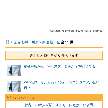
デザイナー：求人数全体の約10％を占め、前月から微増
デザイナーの求人は全体の約10％で、前月から微増した。職種
別の内訳は、Webデザイナー・UI／UXデザイン：63％、コーダ
ー・マークアップエンジニア：13％、グラフィックデザイナー：
18％となった。グラフィックデザイナーは、少ない求人に希望者
Copyright © ITmedia, Inc. All Rights Reserved.
が殺到しており非常に採用ハードルが高い。
IT業界 転職市場最前線 連載一覧
全 55 回
システム業界
新しい連載記事が 6 件あります
開発案件の増加に伴い、システムインテグレータ、ネットワー
クインテグレータが積極的に採用活動を展開している。
積極採用が続くWeb業界。若手から30代後半も
業務系SE：高い需要が続く
メーカーや金融、流通、通信、生保、製造分野におけるシステ
Web業界、今から行くならRubyエンジニアが狙い
ムの再構築を背景として需要が高い状態が続いている。システム
目？
再構築という業務の性質上、高い技術と知識、最善のソリューシ
ョンを提供できる能力が求められる。分野ごとの専門知識を深め
られる点に魅力を感じる求職者が多いようだ。
社内SEの求人が増加するも、内定は「狭き門」