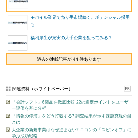
社内SE：採用活動は積極的だが内定までの道のりは険しい
モバイル業界で売り手市場続く。ポテンシャル採用
インフラスキルを求める社内SE求人やヘルプデスク求人を中
も
心に増加している。当月新規で募集を開始した求人は急募のもの
が多く、積極的に面接を実施する企業が目立った。しかしなが
福利厚生が充実の大手企業を狙ってみる？
ら、ほとんどの企業で募集枠が1〜2人と少ないこと、慎重に選考
を進める傾向にあること、面接回数が多いことなどから、内定を
得にくい状況が続いている。
過去の連載記事が 44 件あります
ゲーム業界
2月はPlayStation Vitaの価格改定、PlayStation 4の発表といっ
関連資料（ホワイトペーパー）
PR
たハード面の話題が世間をにぎわせたものの、採用の面では大き
な変化は見られなかった。慎重な採用方針を採る企業が多く、内
「会計ソフト」6製品を徹底比較 22の選定ポイントをユーザ
定までの期間も長期化する傾向にある。全体的に、コンシューマ
ー評価を基に分析
ゲーム、オンラインゲームを問わずマルチに活躍できる人のニー
「情報の停滞」をどう打破する? 調査結果が示す課題克服の鍵
ズが高い。今後は次世代機発売に伴う業界の変化、ゲーム開発会
とは
社がオンライン／スマホ／ソーシャル系へ事業を拡大している点
大企業の新規事業はなぜ進まない? ニコンの「スピンオフ」に
に注目したい。
学ぶ成功戦略