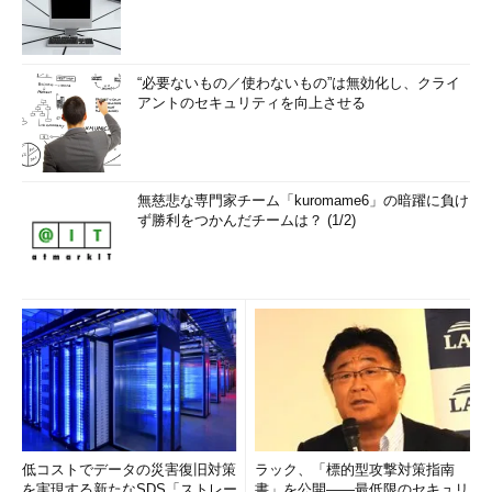
“必要ないもの／使わないもの”は無効化し、クライ
アントのセキュリティを向上させる
無慈悲な専門家チーム「kuromame6」の暗躍に負け
ず勝利をつかんだチームは？ (1/2)
低コストでデータの災害復旧対策
ラック、「標的型攻撃対策指南
を実現する新たなSDS「ストレー
書」を公開――最低限のセキュリ