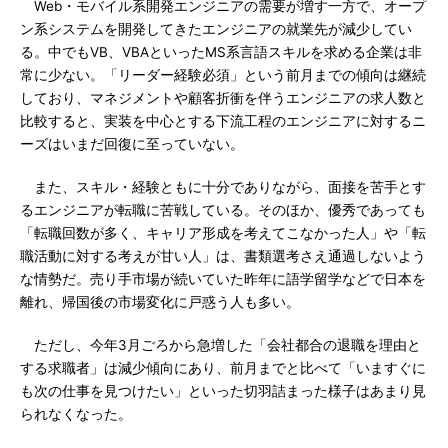
Web・モバイル系開発エンジニアの需要が増す一方で、オープ
ン系システムを開発してきたエンジニアの就業先が減少してい
る。中でもVB、VBAといったMS系言語スキルを求める企業は非
常に少ない。「リーダー経験必須」という前月までの傾向は継続
しており、マネジメントや顧客折衝を伴うエンジニアの求人数と
比較すると、実装を中心とする下流工程のエンジニアに対するニ
ーズはいまだ回復に至っていない。
また、スキル・経験ともに十分でありながら、面接を苦手とす
るエンジニアが転職に苦戦している。そのほか、優秀であっても
「転職回数が多く、キャリア形成を考えてこなかった人」や「転
職活動に対する考えが甘い人」は、書類選考さえ通過しないよう
な情勢だ。売り手市場が続いていた昨年に語学留学などで日本を
離れ、帰国後の市場変化に戸惑う人も多い。
ただし、今年3月ごろから急増した「会社都合の退職を理由と
する求職者」は減少傾向にあり、前月までと比べて「いますぐに
も次の仕事を見つけたい」といった切羽詰まった様子はあまり見
られなくなった。