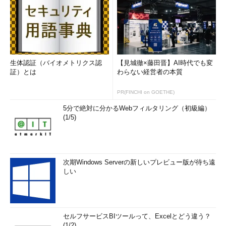
生体認証（バイオメトリクス認
【見城徹×藤田晋】AI時代でも変
証）とは
わらない経営者の本質
PR(FINCHI on GOETHE)
5分で絶対に分かるWebフィルタリング（初級編）
(1/5)
次期Windows Serverの新しいプレビュー版が待ち遠
しい
セルフサービスBIツールって、Excelとどう違う？
(1/2)