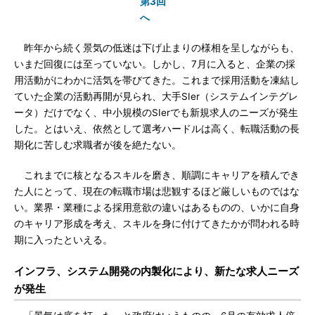
第3回
へ
昨年から続く景気の低迷は下げ止まりの様相を呈しながらも、
いまだ回復には至っていない。しかし、7月に入ると、企業の採
用活動がにわかに活気を帯びてきた。これまで採用活動を凍結し
ていた企業の活動再開が見られ、大手SIer（システムインテグレ
ータ）だけでなく、中小規模のSIerでも新規求人のニーズが発生
した。とはいえ、依然として選考ハードルは高く、転職活動の長
期化に苦しむ求職者が後を絶たない。
これまでに核となるスキルを磨き、順調にキャリアを積んでき
た人にとって、現在の転職市場は悲観するほど厳しいものではな
い。業界・業種による採用意欲の違いはあるものの、いかに自身
のキャリア形成を考え、スキルを身に付けてきたかが問われる時
期に入ったといえる。
インフラ、システム開発の内製化により、新たな求人ニーズ
が発生