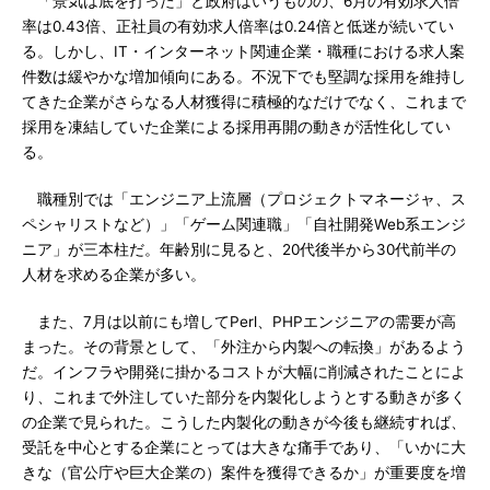
「景気は底を打った」と政府はいうものの、6月の有効求人倍
率は0.43倍、正社員の有効求人倍率は0.24倍と低迷が続いてい
る。しかし、IT・インターネット関連企業・職種における求人案
件数は緩やかな増加傾向にある。不況下でも堅調な採用を維持し
てきた企業がさらなる人材獲得に積極的なだけでなく、これまで
採用を凍結していた企業による採用再開の動きが活性化してい
る。
職種別では「エンジニア上流層（プロジェクトマネージャ、ス
ペシャリストなど）」「ゲーム関連職」「自社開発Web系エンジ
ニア」が三本柱だ。年齢別に見ると、20代後半から30代前半の
人材を求める企業が多い。
また、7月は以前にも増してPerl、PHPエンジニアの需要が高
まった。その背景として、「外注から内製への転換」があるよう
だ。インフラや開発に掛かるコストが大幅に削減されたことによ
り、これまで外注していた部分を内製化しようとする動きが多く
の企業で見られた。こうした内製化の動きが今後も継続すれば、
受託を中心とする企業にとっては大きな痛手であり、「いかに大
きな（官公庁や巨大企業の）案件を獲得できるか」が重要度を増