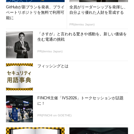
GitHubが新プランを発表、プライ
全員がリーダーシップを発揮し、
ベートリポジトリを無料で利用可
自分より優れた人財を育成する
能に
PR(dentsu Japan)
「さすが」と言われる驚きや感動を。新しい価値を
生む電通の挑戦
PR(dentsu Japan)
フィッシングとは
FINCHI主催「IVS2026」トークセッションが話題
に！
PR(FINCHI on GOETHE)