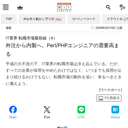
TOP
AIを作り動かし守り生かす
ロー/ノーコード
クラウドネイ
連載
2009年8月19日 公開
IT業界 転職市場最前線（4）
外注から内製へ。Perl/PHPエンジニアの需要高ま
る
平成の大不況の下、IT業界の転職市場は冷え込んでいる。だが、
すべての企業が採用をやめたわけではなく、いつまでも採用が止
まり続けるわけでもない。転職市場の動向を追い、来るべきとき
に備えよう。
[ワークポート]
PC用表示
Share
Post
LINE
Hatena