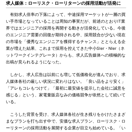
求人媒体：ローリスク・ローリターンの採用活動が活発に
有効求人倍率の下落によって、中途採用マーケットが一層の買
い手市場となっていることは周知の事実だが、前述のとおりIT業
界ではエンジニアの採用を再開する動きが活発化している。今後
のエンジニア需要の回復が期待される中、採用競合が少ない現在
の市場を「優秀なエンジニアを獲得するチャンス」ととらえる企
業が増えた結果、これまで採用を控えてきた中小SIer・NIer（ネ
ットワークインテグレータ）からも、求人広告媒体への積極的な
出稿が見られるようになった。
しかし、求人広告は以前にも増して低価格化が進んでおり、求
人媒体各社の厳しい状況に変わりはない。「良い品をより安く」
「アレもコレもつけて」「最初に最安値を提示した会社に誠意を
感じる」という、家電量販店なみの価格競争が依然として続いて
いる。
こうした背景を受け、求人媒体各社が生き残りをかけたさまざ
まなプランを打ち出す中で、安価な求人プラン、ローリスク・ロ
ーリターンの採用活動を展開する企業が目立ち始めている。「い