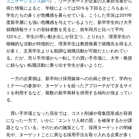
ュニケーションズ調べ
）。ワークポートが企業の人事担当者から
得た情報によると、学校によっては50％を下回るところもあり、
学生たちの多くが危機感を募らせている。こうした市況は2011年
度新卒層にも強い危機感を与えているようだ。新卒学生向け大手
就職情報サイトの登録者数を見ると、前年同月と比べて平均
120％と、学生の早い動き出しが目立つ。とりわけ、理系学生の
積極的な活動が特徴的だ。理系学生は教授推薦で就職先を得る人
が多く、文系学生よりも順調な就職活動が可能だといわれてい
る。だが、売り手市場から一転しての買い手市場に、大学・教授
に頼らない転職活動に乗り出す学生が多いようだ。
一方の企業側は、新卒向け採用媒体への出稿と併せて、学内セ
ミナーへの参加や、ターゲットを絞ったアプローチができるサイ
トを利用するなど、複数の新卒商材を併用する傾向が強まってい
る。
買い手市場となった現在では、コスト削減や母集団形成が容易
になった一方で、いかに「エントリ人材の質」を確保するかが課
題となっている。そのための施策として、採用ターゲットの明確
化や、ターゲットごとに異なる採用手法を取り入れる企業が多く