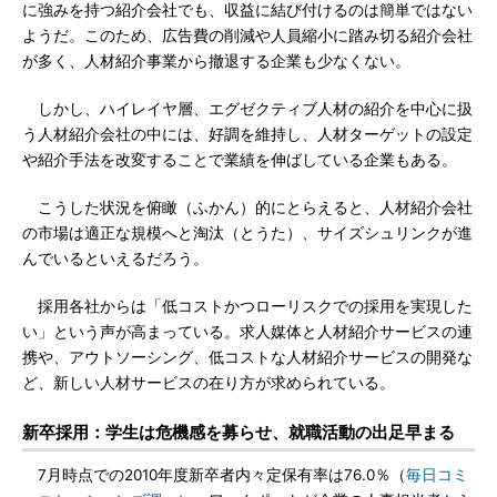
に強みを持つ紹介会社でも、収益に結び付けるのは簡単ではない
ようだ。このため、広告費の削減や人員縮小に踏み切る紹介会社
が多く、人材紹介事業から撤退する企業も少なくない。
しかし、ハイレイヤ層、エグゼクティブ人材の紹介を中心に扱
う人材紹介会社の中には、好調を維持し、人材ターゲットの設定
や紹介手法を改変することで業績を伸ばしている企業もある。
こうした状況を俯瞰（ふかん）的にとらえると、人材紹介会社
の市場は適正な規模へと淘汰（とうた）、サイズシュリンクが進
んでいるといえるだろう。
採用各社からは「低コストかつローリスクでの採用を実現した
い」という声が高まっている。求人媒体と人材紹介サービスの連
携や、アウトソーシング、低コストな人材紹介サービスの開発な
ど、新しい人材サービスの在り方が求められている。
新卒採用：学生は危機感を募らせ、就職活動の出足早まる
7月時点での2010年度新卒者内々定保有率は76.0％（
毎日コミ