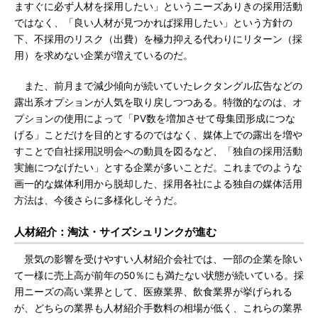
ますぐに必ず人材を採用したい」というニーズありきの採用活動
ではなく、「良い人材が見つかれば採用したい」という方針の
下、不採用のリスク（出費）を極力抑える代わりにリターン（採
用）を求めない企業が増えているのだ。
また、前月まで減少傾向が続いていたレクタングル広告などの
露出系オプションが人気を取り戻しつつある。特徴的なのは、オ
プションの使用によって「PV数を増加させて母集団形成につな
げる」ことだけを目的とするのではなく、媒体上での露出を増や
すことで自社採用説明会への動員を図るなど、「独自の採用活動
実施につなげたい」とする企業が多いことだ。これまでのような
画一的な媒体利用から脱却した、採用各社による独自の媒体活用
方法は、今後さらに多様化しそうだ。
人材紹介：淘汰・サイズシュリンクが進む
景気の影響を受けやすい人材紹介会社では、一部の企業を除い
て一様に売上高が前年の50％にも満たない状態が続いている。採
用ニーズの高い業界として、医療業界、飲食業界が挙げられる
が、どちらの業界も人材紹介手数料の相場が低く、これらの業界