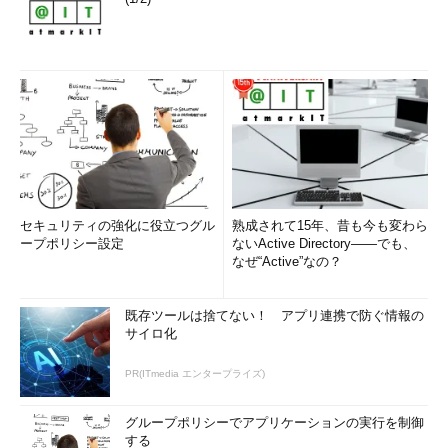
セキュリティの強化に役立つグル
熟成されて15年、昔も今も変わら
ープポリシー設定
ないActive Directory――でも、
なぜ“Active”なの？
既存ツールは捨てない！ アプリ連携で防ぐ情報の
サイロ化
PR(ITmedia エンタープライズ)
グループポリシーでアプリケーションの実行を制御
する