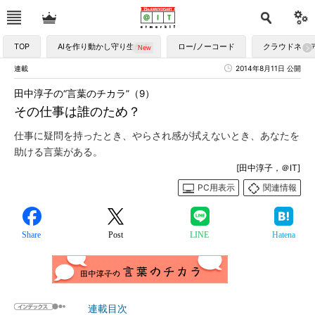
TOP
AIを作り動かし守り生かす
ロー/ノーコード
クラウドネイ
連載
2014年8月11日 公開
田中淳子の“言葉のチカラ”（9）
その仕事は誰のため？
仕事に疑問を持ったとき、やらされ感が拭えないとき、あなたを
助ける言葉がある。
[田中淳子，＠IT]
PC用表示
関連情報
Share
Post
LINE
Hatena
連載目次