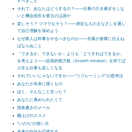
すべきこと
それで、あなたはどうするの？――仕事の引き継ぎをしな
いと機会損失を被るのは誰か
楽しそう？ ツマラなそう？――身近な人のまなざしを通し
て自己理解を深めよう
なぜ新人は幹事をやるべきなのか――先輩が後輩に伝えね
ばならぬこと
「できるか、できないか」よりも「どうすればできるか」
を考えよう――拡張的能力観（Growth mindset）を持てば
人生も仕事も楽しくなる
それでいいじゃないですか――“リフレーミング”の思考法
あなたが未来に描くもの
ぼく、そんなこと言った？
あなたに褒められたくて
箇条書きのメール
棚上げのススメ
“いのち”の使い方
未来の自分を応援する