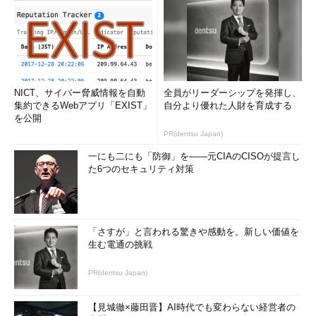
NICT、サイバー脅威情報を自動
全員がリーダーシップを発揮し、
集約できるWebアプリ「EXIST」
自分より優れた人財を育成する
を公開
PR(dentsu Japan)
一にも二にも「防御」を――元CIAのCISOが提言し
た6つのセキュリティ対策
「さすが」と言われる驚きや感動を。新しい価値を
生む電通の挑戦
PR(dentsu Japan)
【見城徹×藤田晋】AI時代でも変わらない経営者の