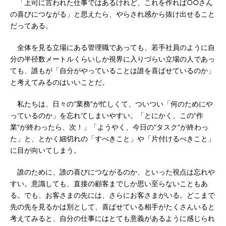
「上司に言われた仕事ではあるけれど、これを作れば○○さん
の喜びにつながる」と思えたら、やらされ感から抜け出せること
だってある。
全体を見る立場にある管理職であっても、若手社員のように自
分の半径数メートルくらいしか視界に入りづらい立場の人であっ
ても、誰もが「自分がやっていることは誰を喜ばせているのか」
と考えてみるのはいいことだ。
私たちは、日々の“業務”が忙しくて、ついつい「何のためにや
っているのか」を忘れてしまいやすい。「とにかく、この“作
業”が終わったら、次！」「ようやく、今日の“タスク”が終わっ
た」と、とかく細切れの「すべきこと」や「片付けるべきこと」
に目が向いてしまう。
誰のために、誰の喜びにつながるのか、といった視点は忘れや
すい。意識しても、直接の顧客までしか思い至らないこともあ
る。でも、お客さまの先には、さらにお客さまがいる。どこまで
先の先を見るかは別として、喜ばせている相手がたくさんいると
考えてみると、自分の仕事にはとても意義があるように感じられ