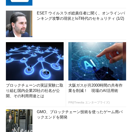
ESET ウイルスラボ総責任者に聞く、オンラインバ
ンキング攻撃の現状とIoT時代のセキュリティ (1/2)
ブロックチェーンの実証実験に取
大阪ガスが月2000時間の共有作
り組む国内企業20社の社名が公
業を削減！ 現場のAI活用術
開、その利用用途とは
PR(ITmedia エンタープライズ)
GMO、ブロックチェーン技術を使ったゲーム用バ
ックエンドを開発