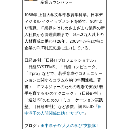
産業カウンセラー
1986年 上智大学文学部教育学科卒。日本デ
ィジタル イクイップメントを経て、96年よ
り現職。IT業界をはじめさまざまな業界の新
入社員から管理職層まで、延べ3万人以上の
人材育成に携わり28年。2003年からは特に
企業のOJT制度支援に注力している。
日経BP社「日経ITプロフェッショナル」
「日経SYSTEMS」「日経コンピュータ」
「ITpro」などで、若手育成やコミュニケー
ションに関するコラムを約10年間連載。著
書：「ITマネジャーのための現場で実践! 若
手を育てる47のテクニック」（日経BP社）
「速効!SEのためのコミュニケーション実践
塾」（日経BP社）など多数。誠 Biz.ID「
田
中淳子の人間関係に効く“サプリ”
」
ブログ：
田中淳子の“大人の学び”支援隊！