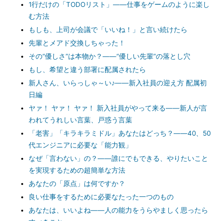
1行だけの「TODOリスト」――仕事をゲームのように楽し
む方法
もしも、上司が会議で「いいね！」と言い続けたら
先輩とメアド交換しちゃった！
その“優しさ”は本物か？――“優しい先輩”の落とし穴
もし、希望と違う部署に配属されたら
新人さん、いらっしゃ～い♪――新入社員の迎え方 配属初
日編
ヤァ！ ヤァ！ ヤァ！ 新入社員がやって来る――新人が言
われてうれしい言葉、戸惑う言葉
「老害」「キラキラミドル」あなたはどっち？――40、50
代エンジニアに必要な「能力観」
なぜ「言わない」の？――誰にでもできる、やりたいこと
を実現するための超簡単な方法
あなたの「原点」は何ですか？
良い仕事をするために必要なたった一つのもの
あなたは、いいよね――人の能力をうらやましく思ったら