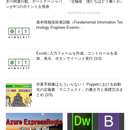
きIT関連行動、ガートナージャパ
『北極星 僕たちはどう働くか』
ンが4つのポイントを発表
PR(FINCHI on GOETHE)
基本情報技術者試験（Fundamental Information Tec
hnology Engineer Examin...
Excelに入力フォームを作成、コントロールを追
加、表示、ボタンでイベント実行 (1/3)
作業手順書はもういらない！ Puppetにおける自動
化の定義書「マニフェスト」の書き方と基礎文法ま
とめ (1/5)