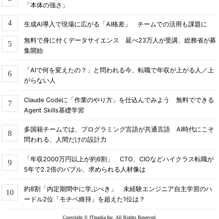
「本体の強さ」
生成AI導入で現場に広がる「AI格差」 チームでの活用も課題に
無料で身に付くデータサイエンス 延べ23万人が受講、総務省が募
集開始
「AIで何を変えたの？」と問われる今、転職で年収が上がる人／上
がらない人
Claude Codeに「作業のやり方」を仕込んでみよう 無料でできる
Agent Skills基礎学習
多国籍チームでは、プログラミング言語が共通言語 AI時代にこそ
問われる、人間だけの設計力
「年収2000万円以上が約6割」 CTO、CIOなどハイクラス転職が
5年で2.2倍のバブル、求められる人材像は
約8割「内定期間中に学ぶべき」 未経験エンジニア自主学習のハ
ードル2位「モチベ維持」を超えた1位は？
Copyright © ITmedia Inc. All Rights Reserved.