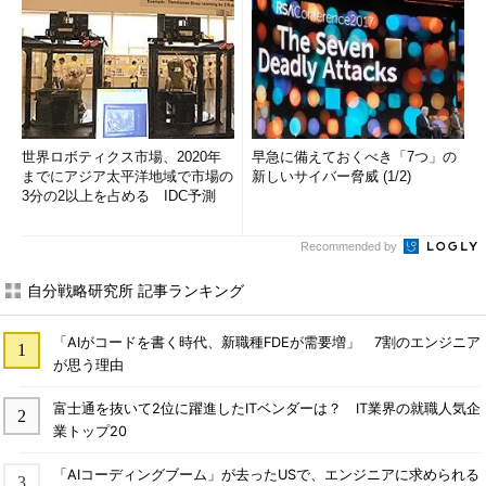
世界ロボティクス市場、2020年
早急に備えておくべき「7つ」の
までにアジア太平洋地域で市場の
新しいサイバー脅威 (1/2)
3分の2以上を占める IDC予測
Recommended by
自分戦略研究所 記事ランキング
「AIがコードを書く時代、新職種FDEが需要増」 7割のエンジニア
が思う理由
富士通を抜いて2位に躍進したITベンダーは？ IT業界の就職人気企
業トップ20
「AIコーディングブーム」が去ったUSで、エンジニアに求められる