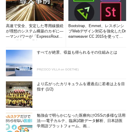
高速で安全、安定した専用線接続
Bootstrap、Emmet、レスポンシ
が理想のシステム構築のカギに―
ブWebデザイン対応を強化したDr
―マンパワーが「ExpressRout
eamweaver CC 2015を使って
e」を導入した理由
み...
すべてが絶景、収益も得られるその仕組みとは
PR(COCO VILLA on GOETHE)
より広がったカリキュラムを通過点に若者は上を目
指す (1/2)
勉強会で明らかになった医療向けOSSの多様な活用
法──電子カルテ、臨床試験データ解析、日本語医
学用語プラットフォーム、画...