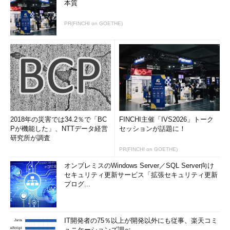
本質
PR(FINCHI on GOETHE)
2018年の災害では34.2％で「BC
FINCHI主催「IVS2026」トーク
Pが機能した」、NTTデータ経営
セッションが話題に！
研究所が調査
PR(FINCHI on GOETHE)
オンプレミスのWindows Server／SQL Server向け
セキュリティ更新サービス「拡張セキュリティ更新
プログ...
IT開発者の75％以上が開発以外にも従事、楽天コミ
ュニケーションズ調べ