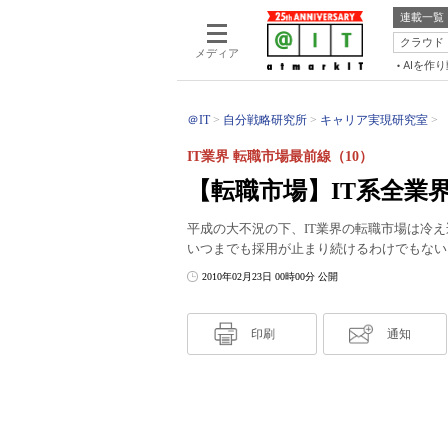
連載一覧
クラウド
メディア
AIを作
＠IT
自分戦略研究所
キャリア実現研究室
IT業界 転職市場最前線（10）
【転職市場】IT系全業
平成の大不況の下、IT業界の転職市場は冷
いつまでも採用が止まり続けるわけでもない
2010年02月23日 00時00分 公開
印刷
通知