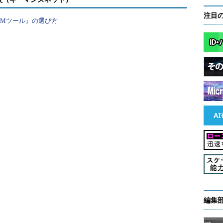
注目
PMツール』の選び方
業で、特に活発な採用活動が行われている。ただ
める求人であり、30代以降をターゲットとした求人
りき」の開発スタイルを取らない企業が多く、「働
1つになっているのが特徴だ。この「働き方」の面
ービス事業者で働いていた経歴が好まれる傾向にある。
／Webデザイン）
）サイトと同様にFlashクリエイターのニーズが高
デザイナー職においても、「モバイルサイトデザイナ
うしたモバイル系クリエイターの募集では、デザイ
の参加を期待されるケースが多い。少人数の開発組
ようだ。
編集