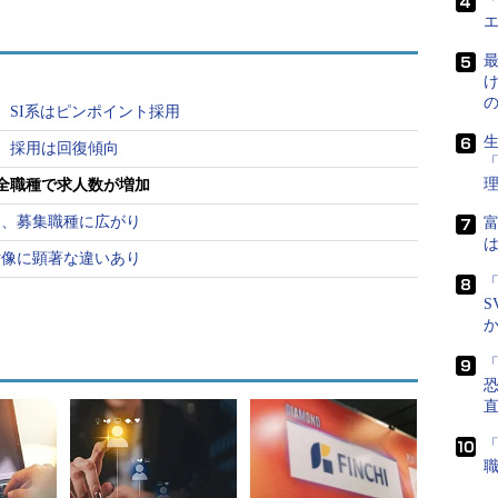
「
に落ち着きが見られたインターネット／Web業界だ
最
する企業が増えた。急激な回復とはいかないまで
人が発生している。
、SI系はピンポイント採用
生
Webコーダーであり、いずれも事業好調による増員を
、採用は回復傾向
は異なり、事業拡大のための人員募集は1職種につき
／全職種で求人数が増加
あるため、求職者にとってはうれしい傾向だ。
も、募集職種に広がり
富
は
財像に顕著な違いあり
「
S
衰えることなく、高い水準を維持している。特に
く、ここ1カ月で新規に発生したエンジニア系求人のお
「
に指定されていた。また、これまでは即戦力層やリー
たが、「経験が1〜2年程度」の若年層の求人も緩や
直