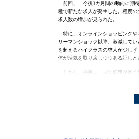
前回、「今後3カ月間の動向に期待し
種で新たな求人が発生した。程度の
求人数の増加が見られた。
特に、オンラインショッピングや
リーマンショック以降、激減していた
を超えるハイクラスの求人が少しず
体が活気を取り戻しつつある証しと
しかし、採用ニーズの低迷が長く
市場は飽和状態にあるといえる。そ
応募が殺到している、という事態が
らのニーズをいかに早くつかみ取れ
現在の転職市場はどのような傾向に
種別に見ていこう。
【Web業界】Webエンジニア