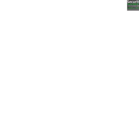
エンタメ系の求人が多く、特に受託開発系事業者が
ある。ただし、「1つ以上の強みがあること」が必要
ジションによって異なる。例えば、「マネタイズ経
トの立ち上げに強い」「マーケティング／集客に強
ものや、「同業界でのマネジメント経験に長けてい
式コンテンツに強い」「勝手サイトが得意」などさ
っかりとアピールすることが転職成功の秘訣（ひけ
系でニーズ、マーケティングやセールスの求人
業務系エンジニアをはじめとするシステム業界では採
し、金融／医療系システムを筆頭に、少しずつでは
。特に、外資系企業が勢いを盛り返しており、エン
で新たな求人が見られるようになった。