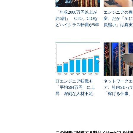
Webディレクター、プロデューサ
「年収2000万円以上が
エンジニアの雇
ル、インターネットオークション、
約6割」 CTO、CIOな
変、だが「AI
いる。Web専業の企業だけでなく、
どハイクラス転職が5年
員縮小」は真実
で2.2倍のバブル、求め
に過ぎなかった
／EC部門からも新規求人が発生し
られる人材像は
また、ディレクターやプロデュー
れる傾向が見られる。Webサイト
職者が多いが、採用企業にとっては
なく経歴書に反映させるよう心掛け
ITエンジニア転職も
ネットワークエ
【モバイル業界】引き続き好
「平均594万円」に上
ア、社内SEっ
昇 深刻な人材不足、
「稼げる仕事」
中途採用市場において、モバイル
年収アップはまだ続
職種別の“単価
く？
採用は、他業界と比較すると、転職
ィット感を重視する傾向がある。ま
かわらず、安定志向は歓迎されない
るため、企業が求める人物像とミス
この記事に関連する製品／サービスを比