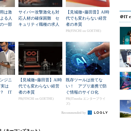
ーはEC関連企業（インターネットショッピングモー
用は激
サイバー攻撃激化も対
【見城徹×藤田晋】AI時
ドロップシッピングなど）で採用ニーズが高まって
＠IT e
による人
応人材の確保困難 セ
代でも変わらない経営
アパレルやインテリア販売事業を行う企業のWeb部門
の一部
キュリティ職種の求人
者の本質
倍率「42倍超」に
PR(FINCHI on GOETHE)
た。
サー職種では「運用」「改善提案」の経験が評価さ
運用やそれに伴う改善提案を職務経歴書に記載しない求
評価ポイントの1つとなっている。経験は漏らすこと
てほしい。
ンジニ
【見城徹×藤田晋】AI時
既存ツールは捨てな
調、若手のニーズが高い
て実は
代でも変わらない経営
い！ アプリ連携で防
？ IT
者の本質
ぐ情報のサイロ化
業界は非常に活気づいている。モバイル業界の中途
”に明暗
PR(FINCHI on GOETHE)
PR(ITmedia エンタープライ
ズ)
回数をあまり重視せず、スキルや経験、人物面のフ
た、ベンチャー色の強い企業が多く、企業規模にか
Recommended by
。昨今の不景気により求職者の安定志向が進んでい
マッチが生じやすい。
較（キーマンズネット）