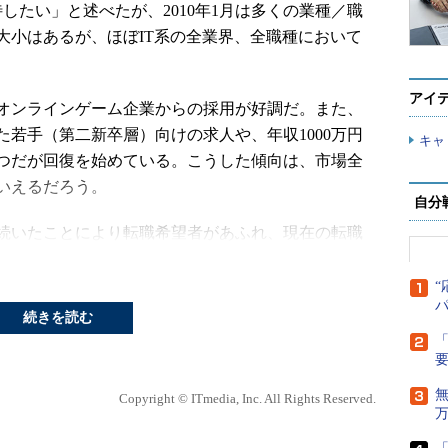
たい」と述べたが、2010年1月は多くの業種／職
大小はあるが、ほぼIT系の全業界、全職種において
アイ
オンラインゲーム企業からの採用が好調だ。また、
若手（第二新卒層）向けの求人や、年収1000万円
キャ
つだが回復を始めている。こうした傾向は、市場全
いえるだろう。
自分
続いたことにより転職希望者があふれ、現在の転職
のため、新規求人が発生しても、1週間後にはすでに
珍しくない。業界の動向を常にチェックし、企業か
“
るかが明暗を分ける鍵となりそうだ。
続きを読む
「
あるのか、IT系を代表する各業界の最新動向を職
Copyright © ITmedia, Inc. All Rights Reserved.
の求人が増加