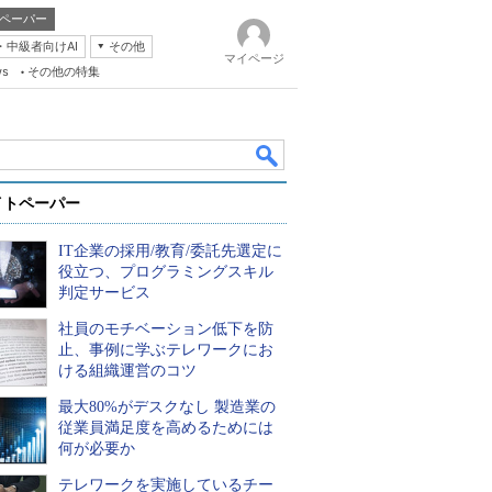
ペーパー
・中級者向けAI
その他
マイページ
ws
その他の特集
イトペーパー
IT企業の採用/教育/委託先選定に
役立つ、プログラミングスキル
判定サービス
社員のモチベーション低下を防
k
止、事例に学ぶテレワークにお
ける組織運営のコツ
最大80%がデスクなし 製造業の
従業員満足度を高めるためには
何が必要か
テレワークを実施しているチー