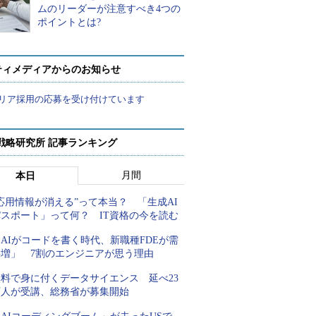
ムのリーダーが注意すべき4つの
ポイントとは?
ティメディアからのお知らせ
リア採用の応募を受け付けています
戦略研究所 記事ランキング
月間
本日
応用情報が消える”って本当？ 「生成AI
パスポート」って何？ IT資格の今を読む
AIがコードを書く時代、新職種FDEが需
要増」 7割のエンジニアが思う理由
無料で身に付くデータサイエンス 延べ23
万人が受講、総務省が募集開始