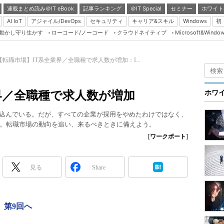
連載まとめ読み＠IT eBook
記事ランキング
＠IT Special
セミナー
ホワイト
AI IoT
アジャイル/DevOps
セキュリティ
キャリア&スキル
Windows
初
り動かし守り生かす
ローコード/ノーコード
クラウドネイティブ
Microsoft&Windo
Server & Storage
HTML5 + UX
【転職市場】IT系全業界／全職種で求人数が増加：I...
Smart & Social
Coding Edge
界／全職種で求人数が増加
ホワ
Java Agile
え込んでいる。だが、すべての企業が採用をやめたわけではなく、
Database Expert
。転職市場の動向を追い、来るべきときに備えよう。
Linux ＆ OSS
[
ワークポート
]
Master of IP Networ
Security & Trust
見る
Share
Test & Tools
Insider.NET
第9回へ
ブログ