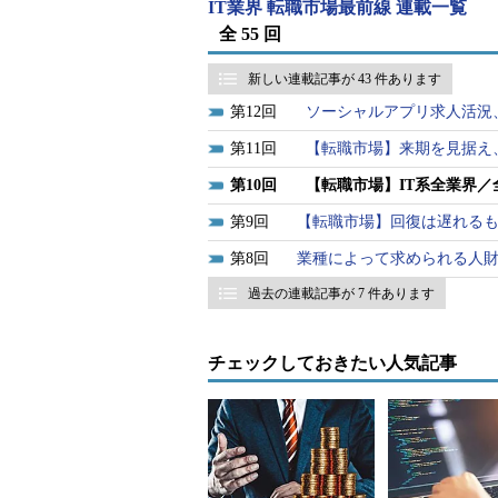
IT業界 転職市場最前線 連載一覧
全 55 回
昨年後半から年末にかけて採用意欲
が、年明け以降、新たな募集を開始
新しい連載記事が 43 件あります
も、さまざまな職種において新規求
12
ソーシャルアプリ求人活況
特に目立つのはWebエンジニアや
11
【転職市場】来期を見据え
目的とする場合が多い。欠員補充と
10
【転職市場】IT系全業界
複数名の採用枠を設けていることが
9
【転職市場】回復は遅れる
エンジニア
8
業種によって求められる人
過去の連載記事が 7 件あります
Web系エンジニアの採用ニーズは
PHP、Perlエンジニアは人気が高
チェックしておきたい人気記事
よそ9割で「必須」または「尚可」
ダー層が求人のほとんどを占めてい
かな増加傾向にある。
ディレクター／プロデューサー