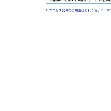
エンジニア
プロセス変更の自由度はどれくらい？『B
SNSや自社メディアを保有する企
し、そのほとんどが20代の若手を求
はごく一部にとどまる。「設計書あ
き方」が採用時の大きなポイントの
で、受託開発系企業より、Webサ
クリエイター（Webサイト制作
クリエイター職種では、Web（PC
い。採用ニーズの低迷が続くWeb
ー」の募集・採用は活気がある。こ
ンや制作だけでなく、企画段階から
織で幅広い活躍を求める傾向にある
プランナー／ディレクター