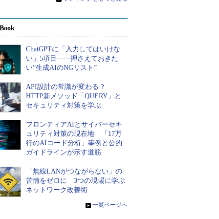
Book
ChatGPTに「入力してはいけな
い」5項目――押さえておきた
い“生成AIのNGリスト”
API設計の常識が変わる？
HTTP新メソッド「QUERY」と
セキュリティ対策を学ぶ
フロンティアAIとサイバーセキ
ュリティ対策の現在地 「17万
行のAIコード分析」事例と公的
ガイドラインが示す道筋
「無線LANがつながらない」の
苦情をゼロに 3つの現場に学ぶ
ネットワーク改善術
»
一覧ページへ