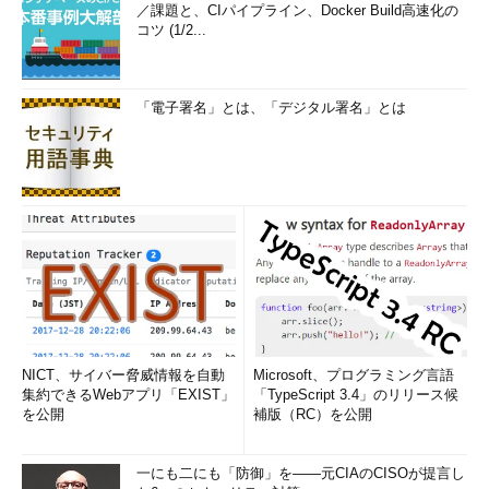
／課題と、CIパイプライン、Docker Build高速化の
コツ (1/2...
「電子署名」とは、「デジタル署名」とは
NICT、サイバー脅威情報を自動
Microsoft、プログラミング言語
集約できるWebアプリ「EXIST」
「TypeScript 3.4」のリリース候
を公開
補版（RC）を公開
一にも二にも「防御」を――元CIAのCISOが提言し