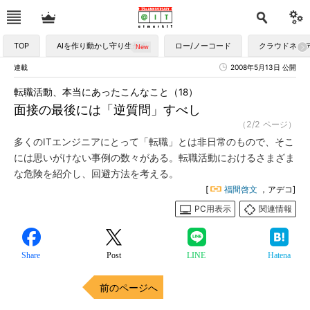
TOP
AIを作り動かし守り生かす
ロー/ノーコード
クラウドネイ
連載
2008年5月13日 公開
転職活動、本当にあったこんなこと（18）
面接の最後には「逆質問」すべし
（2/2 ページ）
多くのITエンジニアにとって「転職」とは非日常のもので、そこ
には思いがけない事例の数々がある。転職活動におけるさまざま
な危険を紹介し、回避方法を考える。
[
福間啓文
，アデコ]
PC用表示
関連情報
Share
Post
LINE
Hatena
前のページへ