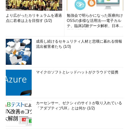
より広がったカリキュラムを通過
勉強会で明らかになった医療向け
点に若者は上を目指す (1/2)
OSSの多様な活用法──電子カル
テ、臨床試験データ解析、日本語
医学用語プラットフォーム、画...
成長し続けるセキュリティ人材と悲嘆に暮れる情報
流出被害者たち (1/3)
マイクロソフトとレッドハットがクラウドで提携
カーセンサー、ゼクシィのサイトが取り入れている
「アダプティブUX」とは何か (1/2)