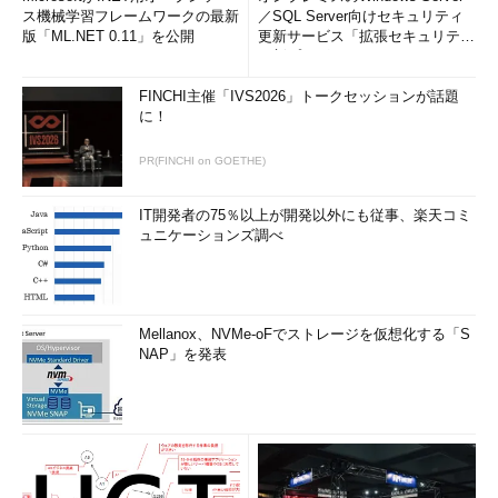
ス機械学習フレームワークの最新
／SQL Server向けセキュリティ
版「ML.NET 0.11」を公開
更新サービス「拡張セキュリティ
更新プログ...
FINCHI主催「IVS2026」トークセッションが話題
に！
PR(FINCHI on GOETHE)
IT開発者の75％以上が開発以外にも従事、楽天コミ
ュニケーションズ調べ
Mellanox、NVMe-oFでストレージを仮想化する「S
NAP」を発表