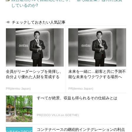
しているのか?
チェックしておきたい人気記事
全員がリーダーシップを発揮し、
未来を一緒に…顧客と共に予測不
自分より優れた人財を育成する
能な未来をワクワクする場所へ
PR(dentsu Japan)
PR(dentsu Japan)
すべてが絶景、収益も得られるその仕組みとは
PR(COCO VILLA on GOETHE)
コンテナベースの継続的インテグレーションの利点