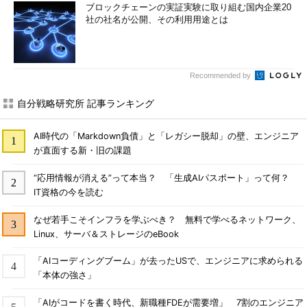
ブロックチェーンの実証実験に取り組む国内企業20
社の社名が公開、その利用用途とは
Recommended by
自分戦略研究所 記事ランキング
AI時代の「Markdown負債」と「レガシー脱却」の壁、エンジニア
が直面する新・旧の課題
“応用情報が消える”って本当？ 「生成AIパスポート」って何？
IT資格の今を読む
なぜ若手こそインフラを学ぶべき？ 無料で学べるネットワーク、
Linux、サーバ＆ストレージのeBook
「AIコーディングブーム」が去ったUSで、エンジニアに求められる
「本体の強さ」
「AIがコードを書く時代、新職種FDEが需要増」 7割のエンジニア