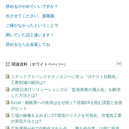
辞めるのやめていいですか？
出させてください、退職届
ご縁がなかったということで
聞いていた話と違います！
辞めるならお金返してね
関連資料（ホワイトペーパー）
PR
ニデックアドバンステクノロジーに学ぶ「UIテスト自動化」
工数削減の秘訣は?
JR西日本ITソリューションズが「監視業務の属人化」を解消
した方法とは?
Excel・紙帳票への依存はなぜ続く? 現場DXを阻む課題と改善
のヒント
工場の稼働を止めずにOT環境のリスクを可視化、沖電気工業
の実現方法とは?
広告運用がAIで自動化された今、「勝ち組企業」は何に投資