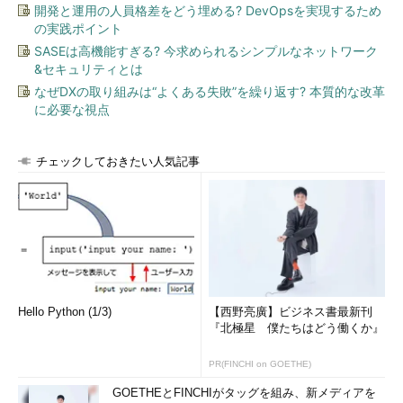
開発と運用の人員格差をどう埋める? DevOpsを実現するため
の実践ポイント
SASEは高機能すぎる? 今求められるシンプルなネットワーク
&セキュリティとは
なぜDXの取り組みは“よくある失敗”を繰り返す? 本質的な改革
に必要な視点
チェックしておきたい人気記事
Hello Python (1/3)
【西野亮廣】ビジネス書最新刊
『北極星 僕たちはどう働くか』
PR(FINCHI on GOETHE)
GOETHEとFINCHIがタッグを組み、新メディアを