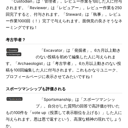
「Custodian」は「管理者」。レビュー作業を1回した人に付与
されます。「Reviewer」は「レビュアー」。レビュー作業を250
回完了すると、付与されます。「Steward」は「執事」。レビュ
ー作業1000回（！）完了で与えられます。面倒見の良さそうなネ
ーミングですね！
考古学者？
「Excavator」は「発掘者」。6カ月以上動き
のない投稿を初めて編集した人に与えられま
す。「Archaeologist」は「考古学者」。6カ月以上動きのない投
稿を100回編集した人に付与されます。これもかなりユニーク、
プロフィールページに表示させてみたいですね！
スポーツマンシップも評価される
「Sportsmanship」は「スポーツマンシッ
プ」。自分がした質問の回答で高評価が付いた
もの100件を「vote up（投票して表示順位を上げる）」した人に
与えられます。恩は恩で返すという、高潔な精神の現れでしょう
か。