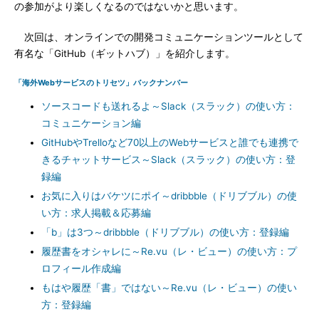
の参加がより楽しくなるのではないかと思います。
次回は、オンラインでの開発コミュニケーションツールとして
有名な「GitHub（ギットハブ）」を紹介します。
「海外Webサービスのトリセツ」バックナンバー
ソースコードも送れるよ～Slack（スラック）の使い方：
コミュニケーション編
GitHubやTrelloなど70以上のWebサービスと誰でも連携で
きるチャットサービス～Slack（スラック）の使い方：登
録編
お気に入りはバケツにポイ～dribbble（ドリブブル）の使
い方：求人掲載＆応募編
「b」は3つ～dribbble（ドリブブル）の使い方：登録編
履歴書をオシャレに～Re.vu（レ・ビュー）の使い方：プ
ロフィール作成編
もはや履歴「書」ではない～Re.vu（レ・ビュー）の使い
方：登録編