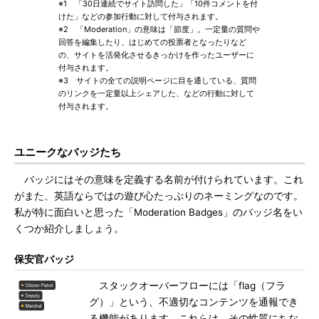
※1 「30日連続でサイト訪問した」「10件コメントを付
けた」などの参加行動に対して付与されます。
※2 「Moderation」の意味は「節度」。一定量の質問や
回答を編集したり、はじめての投票者となったりなど
の、サイトを活発化させるきっかけを作ったユーザーに
付与されます。
※3 サイトの全ての説明ページに目を通している、質問
のリンクを一定量以上シェアした、などの行動に対して
付与されます。
ユニークなバッジたち
バッジにはその意味を定義する名前が付けられています。これ
がまた、英語ならではの遊び心たっぷりのネーミングなのです。
私が特に面白いと思った「Moderation Badges」のバッジ名をい
くつか紹介しましょう。
保安官バッジ
スタックオーバーフローには「flag（フラ
グ）」という、不適切なコンテンツを通報でき
る機能があります。これらは、その性質にちな