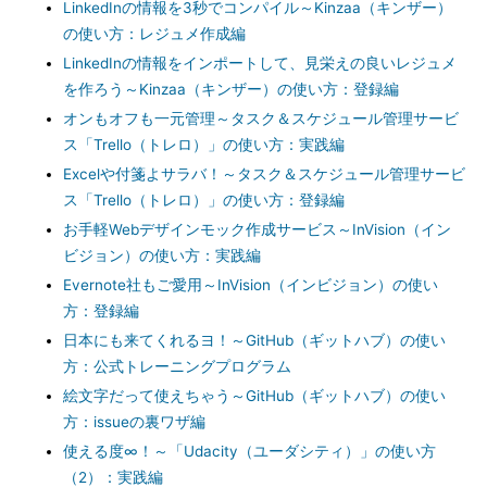
LinkedInの情報を3秒でコンパイル～Kinzaa（キンザー）
の使い方：レジュメ作成編
LinkedInの情報をインポートして、見栄えの良いレジュメ
を作ろう～Kinzaa（キンザー）の使い方：登録編
オンもオフも一元管理～タスク＆スケジュール管理サービ
ス「Trello（トレロ）」の使い方：実践編
Excelや付箋よサラバ！～タスク＆スケジュール管理サービ
ス「Trello（トレロ）」の使い方：登録編
お手軽Webデザインモック作成サービス～InVision（イン
ビジョン）の使い方：実践編
Evernote社もご愛用～InVision（インビジョン）の使い
方：登録編
日本にも来てくれるヨ！～GitHub（ギットハブ）の使い
方：公式トレーニングプログラム
絵文字だって使えちゃう～GitHub（ギットハブ）の使い
方：issueの裏ワザ編
使える度∞！～「Udacity（ユーダシティ）」の使い方
（2）：実践編