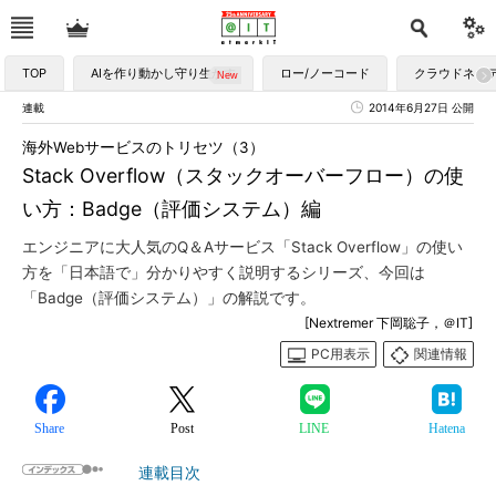
TOP
AIを作り動かし守り生かす
ロー/ノーコード
クラウドネイ
連載
2014年6月27日 公開
海外Webサービスのトリセツ（3）
Stack Overflow（スタックオーバーフロー）の使
い方：Badge（評価システム）編
エンジニアに大人気のQ＆Aサービス「Stack Overflow」の使い
方を「日本語で」分かりやすく説明するシリーズ、今回は
「Badge（評価システム）」の解説です。
[Nextremer 下岡聡子，＠IT]
PC用表示
関連情報
Share
Post
LINE
Hatena
連載目次