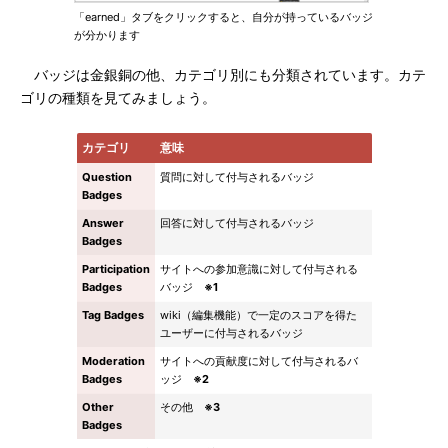
「earned」タブをクリックすると、自分が持っているバッジ
が分かります
バッジは金銀銅の他、カテゴリ別にも分類されています。カテ
ゴリの種類を見てみましょう。
カテゴリ
意味
Question
質問に対して付与されるバッジ
Badges
Answer
回答に対して付与されるバッジ
Badges
Participation
サイトへの参加意識に対して付与される
Badges
バッジ
※1
Tag Badges
wiki（編集機能）で一定のスコアを得た
ユーザーに付与されるバッジ
Moderation
サイトへの貢献度に対して付与されるバ
Badges
ッジ
※2
Other
その他
※3
Badges