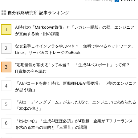
Recommended by
自分戦略研究所 記事ランキング
AI時代の「Markdown負債」と「レガシー脱却」の壁、エンジニア
が直面する新・旧の課題
なぜ若手こそインフラを学ぶべき？ 無料で学べるネットワーク、
Linux、サーバ＆ストレージのeBook
“応用情報が消える”って本当？ 「生成AIパスポート」って何？
IT資格の今を読む
「AIがコードを書く時代、新職種FDEが需要増」 7割のエンジニア
が思う理由
「AIコーディングブーム」が去ったUSで、エンジニアに求められる
「本体の強さ」
「出社中心」「生成AIほぼ必須」が4割超 企業がITフリーランス
を求める本当の目的と「三重苦」の課題