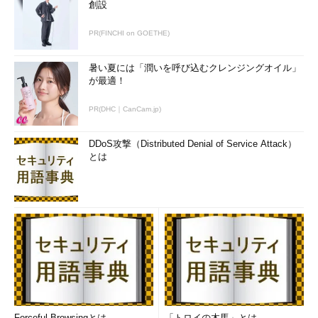
創設
PR(FINCHI on GOETHE)
暑い夏には「潤いを呼び込むクレンジングオイル」
が最適！
PR(DHC｜CanCam.jp)
DDoS攻撃（Distributed Denial of Service Attack）
とは
Forceful Browsingとは
「トロイの木馬」とは