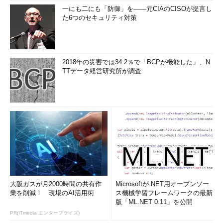
一にも二にも「防御」を――元CIAのCISOが提言し
た6つのセキュリティ対策
2018年の災害では34.2％で「BCPが機能した」、N
TTデータ経営研究所が調査
大阪ガスが月2000時間の共有作
Microsoftが.NET用オープンソー
業を削減！ 現場のAI活用術
ス機械学習フレームワークの最新
版「ML.NET 0.11」を公開
PR(ITmedia エンタープライズ)