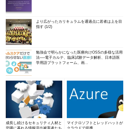
より広がったカリキュラムを通過点に若者は上を目
指す (1/2)
勉強会で明らかになった医療向けOSSの多様な活用
法──電子カルテ、臨床試験データ解析、日本語医
学用語プラットフォーム、画...
成長し続けるセキュリティ人材と
マイクロソフトとレッドハットが
悲嘆に暮れる情報流出被害者たち
クラウドで提携