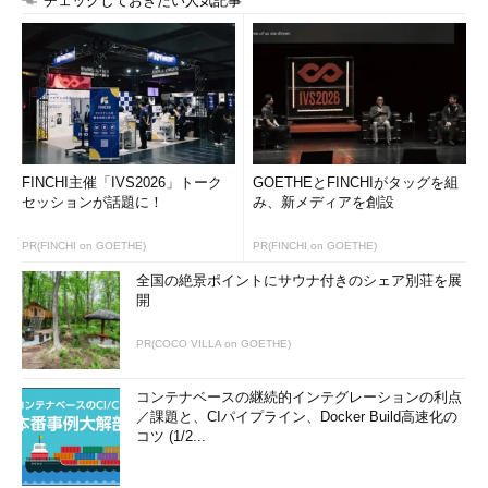
チェックしておきたい人気記事
FINCHI主催「IVS2026」トーク
GOETHEとFINCHIがタッグを組
セッションが話題に！
み、新メディアを創設
PR(FINCHI on GOETHE)
PR(FINCHI on GOETHE)
全国の絶景ポイントにサウナ付きのシェア別荘を展
開
PR(COCO VILLA on GOETHE)
コンテナベースの継続的インテグレーションの利点
／課題と、CIパイプライン、Docker Build高速化の
コツ (1/2...