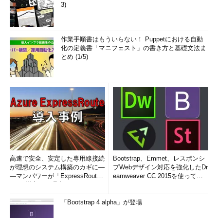
3)
作業手順書はもういらない！ Puppetにおける自動
化の定義書「マニフェスト」の書き方と基礎文法ま
とめ (1/5)
高速で安全、安定した専用線接続
Bootstrap、Emmet、レスポンシ
が理想のシステム構築のカギに―
ブWebデザイン対応を強化したDr
―マンパワーが「ExpressRout
eamweaver CC 2015を使って
e」を導入した理由
み...
「Bootstrap 4 alpha」が登場