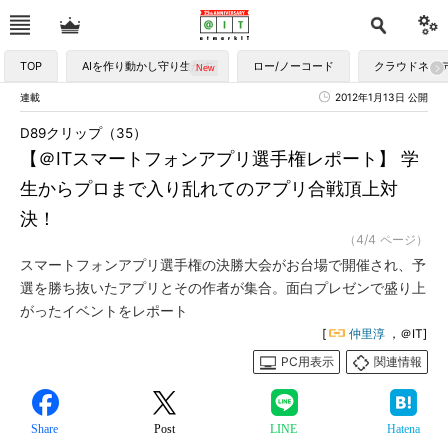
TOP
AIを作り動かし守り生かす
ロー/ノーコード
クラウドネイ
連載
2012年1月13日 公開
D89クリップ（35）
【＠ITスマートフォンアプリ選手権レポート】 学
生からプロまで入り乱れてのアプリ合戦頂上対
決！
（4/4 ページ）
スマートフォンアプリ選手権の決勝大会がお台場で開催され、予
選を勝ち抜いたアプリとその作者が集合。面白プレゼンで盛り上
がったイベントをレポート
[
仲里淳
，＠IT]
PC用表示
関連情報
Share
Post
LINE
Hatena