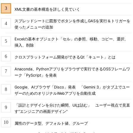
XML文書の基本構造を詳しく見ていく
スプレッドシートに図形でボタンを作成しGASを実行＆トリガーを
使ったメニューの追加
Excelの基本オブジェクト「セル」の参照、移動、コピー、選択、
挿入、削除
クロスプラットフォーム開発ができるQt「キュート」とは
Anaconda、Pythonアプリをブラウザで実行できるOSSフレームワ
ーク「PyScript」を発表
Google、AIブラウザ「Disco」発表 「Gemini 3」がタブ上でユー
ザーのためのオリジナルWebアプリを自動生成
「設計とデザインを分けた瞬間、UIは詰む」 ユーザー視点で見直
す“エンジニアの画面デザイン”
属性のデータ型、デフォルト値、グループ