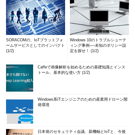
SORACOMの、IoTプラットフォ
Windows 10のトラブルシューテ
ームサービスとしてのインパクト
ィング事例──未知のポリシー設
(1/2)
定を探せ！ (1/2)
Caffeで画像解析を始めるための基礎知識とインス
トール、基本的な使い方 (1/2)
Windows系ITエンジニアのための産業用ドローン開
発環境
日本発のセキュリティ会議、新機軸とIoTと、今後