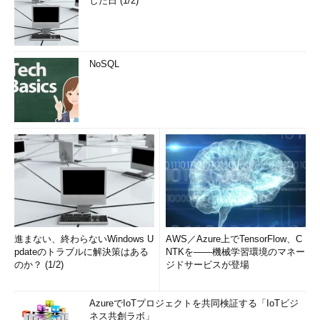
した日 (1/2)
NoSQL
進まない、終わらないWindows U
AWS／Azure上でTensorFlow、C
pdateのトラブルに解決策はある
NTKを――機械学習環境のマネー
のか？ (1/2)
ジドサービスが登場
AzureでIoTプロジェクトを共同検証する「IoTビジ
ネス共創ラボ」