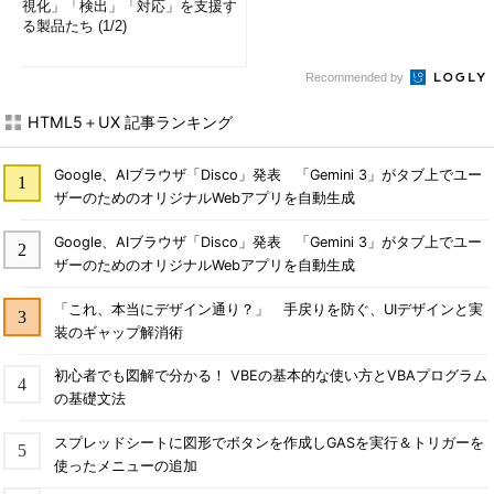
視化」「検出」「対応」を支援す
る製品たち (1/2)
Recommended by
HTML5＋UX 記事ランキング
Google、AIブラウザ「Disco」発表 「Gemini 3」がタブ上でユー
ザーのためのオリジナルWebアプリを自動生成
Google、AIブラウザ「Disco」発表 「Gemini 3」がタブ上でユー
ザーのためのオリジナルWebアプリを自動生成
「これ、本当にデザイン通り？」 手戻りを防ぐ、UIデザインと実
装のギャップ解消術
初心者でも図解で分かる！ VBEの基本的な使い方とVBAプログラム
の基礎文法
スプレッドシートに図形でボタンを作成しGASを実行＆トリガーを
使ったメニューの追加