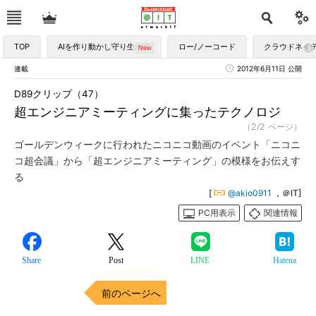
TOP
AIを作り動かし守り生かす
ロー/ノーコード
クラウドネイ
連載
2012年6月11日 公開
D89クリップ（47）
超エンジニアミーティングに集ったテクノロジ
（2/2 ページ）
ゴールデンウィークに行われたニコニコ動画のイベント「ニコニ
コ超会議」から「超エンジニアミーティング」の模様をお伝えす
る
[
@akio0911
，＠IT]
PC用表示
関連情報
Share
Post
LINE
Hatena
前のページへ