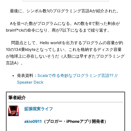
最後に、シンボル数1のプログラミング言語Aが紹介された。
Aを並べた数がプログラムになる。Aの数を8で割った剰余が
brainf*ckの命令になり、商が7以下になるまで繰り返す。
問題点として、Hello world!を出力するプログラムの容量が約
10の134乗kbyteとなってしまい、これを格納するディスク容量
が地球上に存在しないそうだ（人類には早すぎたプログラミング
言語A）。
発表資料：
Scalaで作る奇妙なプログラミング言語?? //
Speaker Deck
筆者紹介
拡張現実ライフ
akio0911
（ブロガー・iPhoneアプリ開発者）