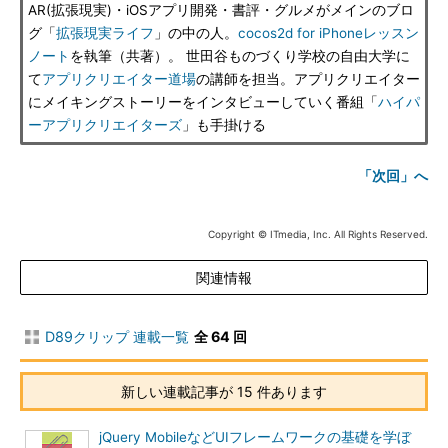
AR(拡張現実)・iOSアプリ開発・書評・グルメがメインのブロ
グ「
拡張現実ライフ
」の中の人。
cocos2d for iPhoneレッスン
ノート
を執筆（共著）。 世田谷ものづくり学校の自由大学に
て
アプリクリエイター道場
の講師を担当。アプリクリエイター
にメイキングストーリーをインタビューしていく番組「
ハイパ
ーアプリクリエイターズ
」も手掛ける
「次回」へ
Copyright © ITmedia, Inc. All Rights Reserved.
関連情報
D89クリップ 連載一覧
全 64 回
新しい連載記事が 15 件あります
jQuery MobileなどUIフレームワークの基礎を学ぼ