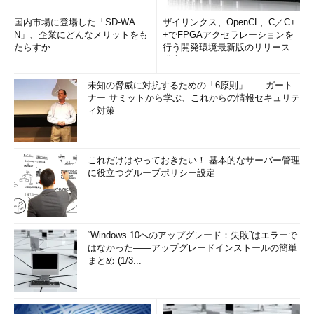
国内市場に登場した「SD-WA
ザイリンクス、OpenCL、C／C+
N」、企業にどんなメリットをも
+でFPGAアクセラレーションを
たらすか
行う開発環境最新版のリリースを
発表
未知の脅威に対抗するための「6原則」――ガート
ナー サミットから学ぶ、これからの情報セキュリテ
ィ対策
これだけはやっておきたい！ 基本的なサーバー管理
に役立つグループポリシー設定
“Windows 10へのアップグレード：失敗”はエラーで
はなかった――アップグレードインストールの簡単
まとめ (1/3...