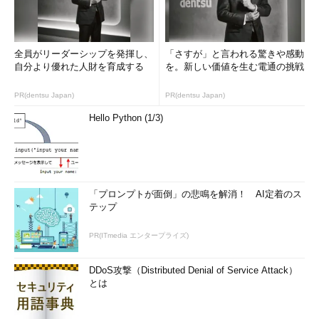
全員がリーダーシップを発揮し、
「さすが」と言われる驚きや感動
自分より優れた人財を育成する
を。新しい価値を生む電通の挑戦
PR(dentsu Japan)
PR(dentsu Japan)
Hello Python (1/3)
「プロンプトが面倒」の悲鳴を解消！ AI定着のス
テップ
PR(ITmedia エンタープライズ)
DDoS攻撃（Distributed Denial of Service Attack）
とは