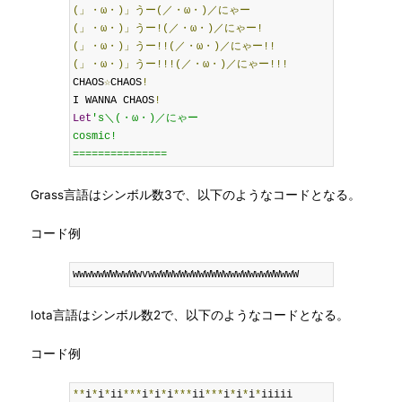
(」・ω・)」うー(／・ω・)／にゃー
(」・ω・)」うー!(／・ω・)／にゃー!
(」・ω・)」うー!!(／・ω・)／にゃー!!
(」・ω・)」うー!!!(／・ω・)／にゃー!!!
CHAOS
☆
CHAOS
!
I WANNA CHAOS
!
Let
's＼(・ω・)／にゃー

cosmic!

===============
Grass言語はシンボル数3で、以下のようなコードとなる。
コード例
wwwwwWWwwWwvwwWWwWwWwWWWwwwWwwwWWwwW
Iota言語はシンボル数2で、以下のようなコードとなる。
コード例
**
i
*
i
*
ii
***
i
*
i
*
i
***
ii
***
i
*
i
*
i
*
iiiii