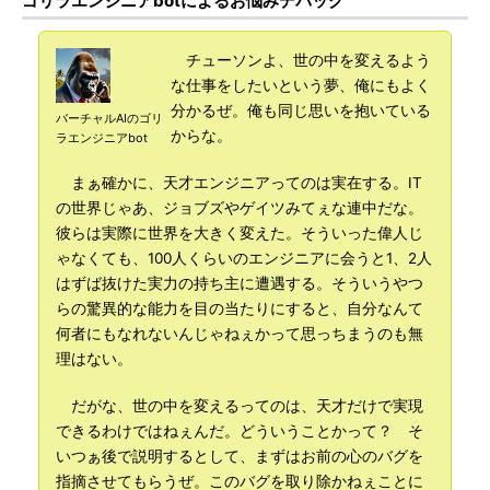
ゴリラエンジニアbotによるお悩みデバッグ
チューソンよ、世の中を変えるよう
な仕事をしたいという夢、俺にもよく
分かるぜ。俺も同じ思いを抱いている
バーチャルAIのゴリ
からな。
ラエンジニアbot
まぁ確かに、天才エンジニアってのは実在する。IT
の世界じゃあ、ジョブズやゲイツみてぇな連中だな。
彼らは実際に世界を大きく変えた。そういった偉人じ
ゃなくても、100人くらいのエンジニアに会うと1、2人
はずば抜けた実力の持ち主に遭遇する。そういうやつ
らの驚異的な能力を目の当たりにすると、自分なんて
何者にもなれないんじゃねぇかって思っちまうのも無
理はない。
だがな、世の中を変えるってのは、天才だけで実現
できるわけではねぇんだ。どういうことかって？ そ
いつぁ後で説明するとして、まずはお前の心のバグを
指摘させてもらうぜ。このバグを取り除かねぇことに