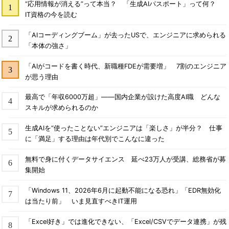
“応用情報が消える”って本当？ 「生成AIパスポート」って何？
IT資格の今を読む
「AIコーディングブーム」が去ったUSで、エンジニアに求められる
「本体の強さ」
「AIがコードを書く時代、新職種FDEが需要増」 7割のエンジニア
が思う理由
最高で「年収6000万超」――国内企業が設けた高度AI職 どんな
スキルが求められるのか
生成AIを“使ったことない”エンジニアは「楽しさ」が半分？ 仕事
に「満足」する理由は年代別でこんなに違った
無料で身に付くデータサイエンス 延べ23万人が受講、総務省が募
集開始
「Windows 11、2026年6月に起動不能になる恐れ」「EDR無効化
は当たり前」 いま見直すべきIT運用
「Excel好き」では進化できない、「Excel/CSVでデータ連携」が残