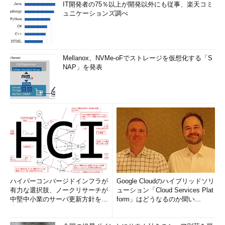
IT開発者の75％以上が開発以外にも従事、楽天コミ
ュニケーションズ調べ
Mellanox、NVMe-oFでストレージを仮想化する「S
NAP」を発表
ハイパーコンバージドインフラが
Google Cloudのハイブリッドソリ
有力な選択肢、ノークリサーチが
ューション「Cloud Services Plat
中堅中小業のサーバ更新方針を調
form」はどうなるのか聞い...
査