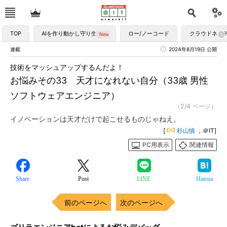
TOP
AIを作り動かし守り生かす
ロー/ノーコード
クラウドネイ
連載
2024年8月19日 公開
技術をマッシュアップするんだよ！
お悩みその33 天才になれない自分（33歳 男性
ソフトウェアエンジニア）
（2/4 ページ）
イノベーションは天才だけで起こせるものじゃねえ。
[
杉山慎
，＠IT]
PC用表示
関連情報
Share
Post
LINE
Hatena
前のページへ
次のページへ