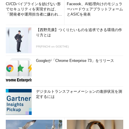
CI/CDパイプラインを妨げない形
Faceook、AI処理向けのモジュラ
でセキュリティを実現すれば、
ーハードウェアプラットフォーム
「開発者や運用担当者に嫌われな
とASICを発表
いWAF」は可能か
【西野亮廣】つくりたいものを追求できる環境の作
り方とは
PR(FINCHI on GOETHE)
Googleが「Chrome Enterprise 73」をリリース
デジタルトランスフォーメーションの進捗状況を測
定するには