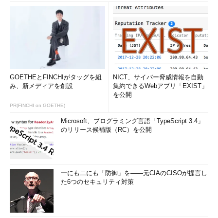
GOETHEとFINCHIがタッグを組
NICT、サイバー脅威情報を自動
み、新メディアを創設
集約できるWebアプリ「EXIST」
を公開
PR(FINCHI on GOETHE)
Microsoft、プログラミング言語「TypeScript 3.4」
のリリース候補版（RC）を公開
一にも二にも「防御」を――元CIAのCISOが提言し
た6つのセキュリティ対策