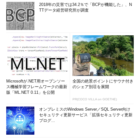
2018年の災害では34.2％で「BCPが機能した」、N
TTデータ経営研究所が調査
Microsoftが.NET用オープンソー
全国の絶景ポイントにサウナ付き
ス機械学習フレームワークの最新
のシェア別荘を展開
版「ML.NET 0.11」を公開
PR(COCO VILLA on GOETHE)
オンプレミスのWindows Server／SQL Server向け
セキュリティ更新サービス「拡張セキュリティ更新
プログ...