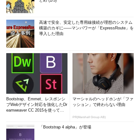
とめ (1/5)
高速で安全、安定した専用線接続が理想のシステム
構築のカギに――マンパワーが「ExpressRoute」を
導入した理由
Bootstrap、Emmet、レスポンシ
マーシャルのヘッドホンが「ファ
ブWebデザイン対応を強化したDr
ッション」で終わらない理由
eamweaver CC 2015を使って
み...
PR(Marshall Group AB)
「Bootstrap 4 alpha」が登場