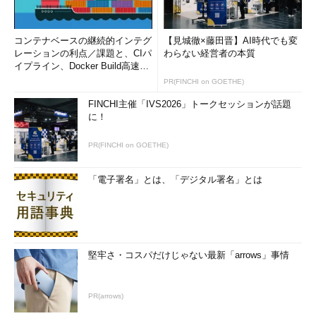
コンテナベースの継続的インテグ
【見城徹×藤田晋】AI時代でも変
レーションの利点／課題と、CIパ
わらない経営者の本質
イプライン、Docker Build高速化
のコツ (1/2...
PR(FINCHI on GOETHE)
FINCHI主催「IVS2026」トークセッションが話題
に！
PR(FINCHI on GOETHE)
「電子署名」とは、「デジタル署名」とは
堅牢さ・コスパだけじゃない最新「arrows」事情
PR(arrows)