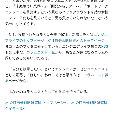
た」と書いたが、3月も新規コラムニスト4人中3人が女性であ
る。「未経験でIT業界へ」「開発からテストへ」「ネットワーク
エンジニアを目指す」という異なるバックグラウンドを持つ女性
エンジニアたちを見ていると、男も負けていられないな、という
気分になってくる。
3月に投稿されたコラムは全部で97本。新着コラムは
エンジニ
アライフのトップページ
、
＠IT自分戦略研究所のトップページ
、
各コラムのフッタに表示している。エンジニアライフ独自の
RSS
も配信中だ。
コラムニスト一覧
から、あなたが気になるコラムを
探してみるのもいいだろう。
「自分も執筆したい」というエンジニアは、ぜひコラムニスト
として応募してほしい。われこそはと思う方は、
コラムニスト募
集
ページから。
あなたのコラムニストとしての参加を待っている。
≫ ＠IT自分戦略研究所 トップページへ
≫ ＠IT自分戦略研究所
全記事一覧へ