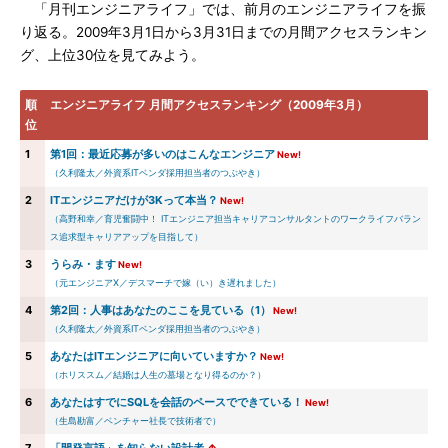
「月刊エンジニアライフ」では、前月のエンジニアライフを振
り返る。2009年3月1日から3月31日までの月間アクセスランキン
グ、上位30位を見てみよう。
順
エンジニアライフ 月間アクセスランキング（2009年3月）
位
1
第1回：最近応募が多いのはこんなエンジニア
New!
（久利隆太／外資系ITベンダ採用担当者のつぶやき）
2
ITエンジニアだけが3Kって本当？
New!
（高野和幸／育児奮闘中！ ITエンジニア担当キャリアコンサルタントのワークライフバラン
ス追求型キャリアアップを目指して）
3
うらみ・ます
New!
（元エンジニアX／デスマーチで嫁（い）き遅れました）
4
第2回：人事はあなたのここを見ている（1）
New!
（久利隆太／外資系ITベンダ採用担当者のつぶやき）
5
あなたはITエンジニアに向いていますか？
New!
（ホリススム／結婚は人生の墓場となり得るのか？）
6
あなたはすでにSQLを会話のペースでできている！
New!
（生島勘富／ベンチャー社長で技術者で）