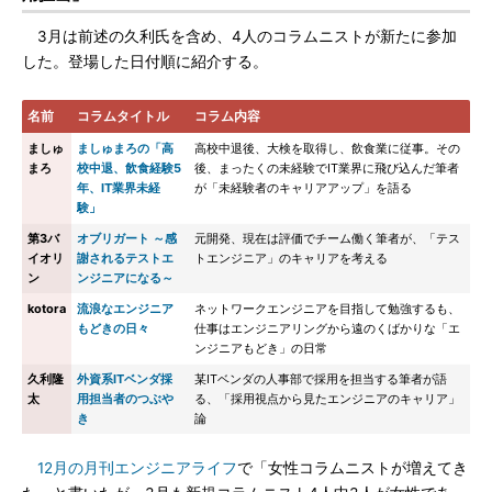
3月は前述の久利氏を含め、4人のコラムニストが新たに参加
した。登場した日付順に紹介する。
名前
コラムタイトル
コラム内容
ましゅ
ましゅまろの「高
高校中退後、大検を取得し、飲食業に従事。その
まろ
校中退、飲食経験5
後、まったくの未経験でIT業界に飛び込んだ筆者
年、IT業界未経
が「未経験者のキャリアアップ」を語る
験」
第3バ
オブリガート ～感
元開発、現在は評価でチーム働く筆者が、「テス
イオリ
謝されるテストエ
トエンジニア」のキャリアを考える
ン
ンジニアになる～
kotora
流浪なエンジニア
ネットワークエンジニアを目指して勉強するも、
もどきの日々
仕事はエンジニアリングから遠のくばかりな「エ
ンジニアもどき」の日常
久利隆
外資系ITベンダ採
某ITベンダの人事部で採用を担当する筆者が語
太
用担当者のつぶや
る、「採用視点から見たエンジニアのキャリア」
き
論
12月の月刊エンジニアライフ
で「女性コラムニストが増えてき