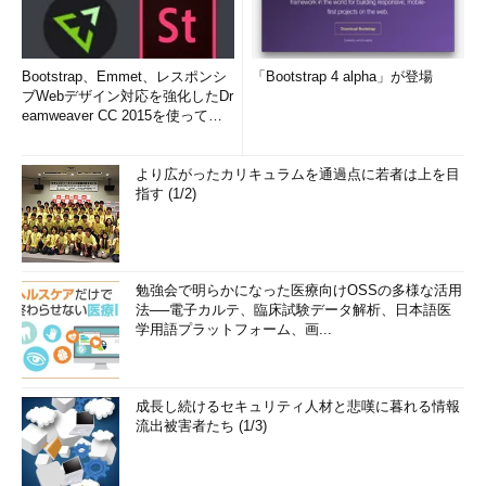
Bootstrap、Emmet、レスポンシ
「Bootstrap 4 alpha」が登場
ブWebデザイン対応を強化したDr
eamweaver CC 2015を使って
み...
より広がったカリキュラムを通過点に若者は上を目
指す (1/2)
勉強会で明らかになった医療向けOSSの多様な活用
法──電子カルテ、臨床試験データ解析、日本語医
学用語プラットフォーム、画...
成長し続けるセキュリティ人材と悲嘆に暮れる情報
流出被害者たち (1/3)