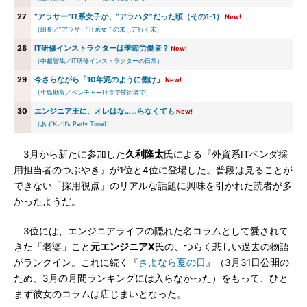
27
“アラサー”IT系女子が、“アラハタ”だった頃（その1-1）
New!
（組長／“アラサー”IT系女子の来し方行く末）
28
IT研修インストラクターは季節労働者？
New!
（中越智哉／IT研修インストラクターの日常）
29
今さらながら「10年泥のように働け」
New!
（生島勘富／ベンチャー社長で技術者で）
30
エンジニア王に、オレはな……らなくても
New!
（あずK／It’s Party Time!）
3月から新たに参加した
久利隆太
氏による『外資系ITベンダ採
用担当者のつぶやき』が1位と4位に登場した。普段は見ることが
できない「採用視点」のリアルな話題に興味を引かれた読者が多
かったようだ。
3位には、エンジニアライフの隠れた名コラムとして愛されて
きた「老婆」こと
元エンジニアX
氏の、つらく悲しい過去の物語
がランクイン。これに続く『
さよなら夏の日
』（3月31日公開の
ため、3月の月間ランキングには入らなかった）をもって、ひと
まず彼女のコラムは店じまいとなった。