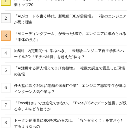
業トップ20
「AIがコードを書く時代、新職種FDEが需要増」 7割のエンジニア
が思う理由
「AIコーディングブーム」が去ったUSで、エンジニアに求められる
「本体の強さ」
約8割「内定期間中に学ぶべき」 未経験エンジニア自主学習のハ
ードル2位「モチベ維持」を超えた1位は？
「AI活用する新人増えてOJT負担増」 複数の調査で露呈した現場
の苦悩
任天堂に次ぐ2位は“老舗の国産IT企業” エンジニア志望学生が選ぶ
インターン人気企業は？
「Excel好き」では進化できない、「Excel/CSVでデータ連携」が残
る今、AIをどう使うか
トークン使用量にROIを求めるのは、「当たる宝くじ」を買おうと
するようなもの