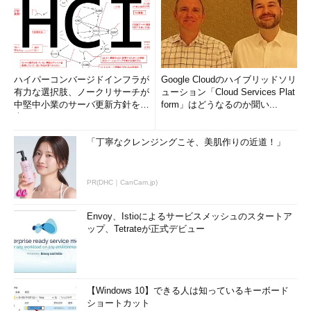
ハイパーコンバージドインフラが
Google Cloudのハイブリッドソリ
有力な選択肢、ノークリサーチが
ューション「Cloud Services Plat
中堅中小業のサーバ更新方針を調
form」はどうなるのか聞い...
査
「丁寧なクレンジングこそ、美肌作りの近道！」
PR(DHC｜CanCam.jp)
Envoy、Istioによるサービスメッシュのスタートア
ップ、Tetrateが正式デビュー
【Windows 10】できる人は知っているキーボード
ショートカット