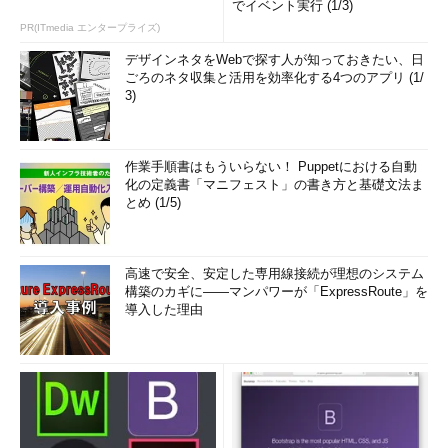
でイベント実行 (1/3)
PR(ITmedia エンタープライズ)
デザインネタをWebで探す人が知っておきたい、日
ごろのネタ収集と活用を効率化する4つのアプリ (1/
3)
作業手順書はもういらない！ Puppetにおける自動
化の定義書「マニフェスト」の書き方と基礎文法ま
とめ (1/5)
高速で安全、安定した専用線接続が理想のシステム
構築のカギに――マンパワーが「ExpressRoute」を
導入した理由