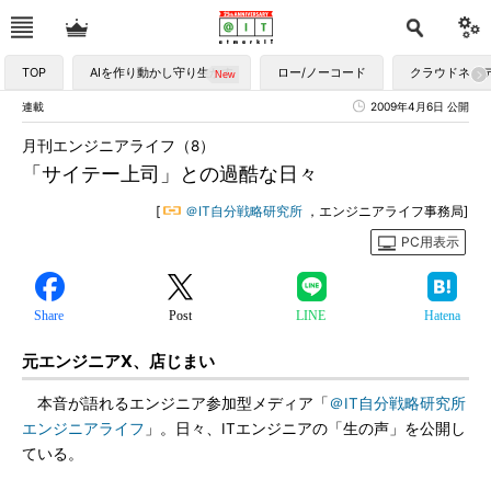
TOP
AIを作り動かし守り生かす
ロー/ノーコード
クラウドネイ
連載
2009年4月6日 公開
月刊エンジニアライフ（8）
「サイテー上司」との過酷な日々
[
＠IT自分戦略研究所
，エンジニアライフ事務局]
PC用表示
Share
Post
LINE
Hatena
元エンジニアX、店じまい
本音が語れるエンジニア参加型メディア「
＠IT自分戦略研究所
エンジニアライフ
」。日々、ITエンジニアの「生の声」を公開し
ている。