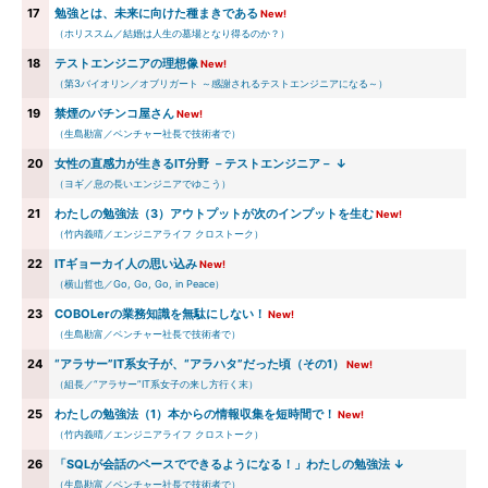
17
勉強とは、未来に向けた種まきである
New!
（ホリススム／結婚は人生の墓場となり得るのか？）
18
テストエンジニアの理想像
New!
（第3バイオリン／オブリガート ～感謝されるテストエンジニアになる～）
19
禁煙のパチンコ屋さん
New!
（生島勘富／ベンチャー社長で技術者で）
20
女性の直感力が生きるIT分野 －テストエンジニア－ ↓
（ヨギ／息の長いエンジニアでゆこう）
21
わたしの勉強法（3）アウトプットが次のインプットを生む
New!
（竹内義晴／エンジニアライフ クロストーク）
22
ITギョーカイ人の思い込み
New!
（横山哲也／Go, Go, Go, in Peace）
23
COBOLerの業務知識を無駄にしない！
New!
（生島勘富／ベンチャー社長で技術者で）
24
“アラサー”IT系女子が、“アラハタ”だった頃（その1）
New!
（組長／“アラサー”IT系女子の来し方行く末）
25
わたしの勉強法（1）本からの情報収集を短時間で！
New!
（竹内義晴／エンジニアライフ クロストーク）
26
「SQLが会話のペースでできるようになる！」わたしの勉強法 ↓
（生島勘富／ベンチャー社長で技術者で）