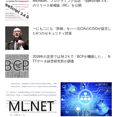
Microsoft、プログラミング言語「TypeScript 3.4」
のリリース候補版（RC）を公開
一にも二にも「防御」を――元CIAのCISOが提言し
た6つのセキュリティ対策
2018年の災害では34.2％で「BCPが機能した」、N
TTデータ経営研究所が調査