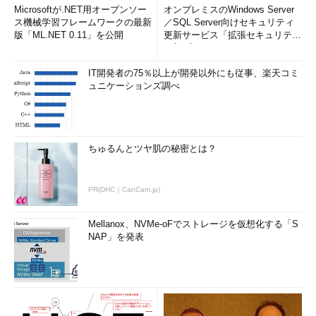
Microsoftが.NET用オープンソー
オンプレミスのWindows Server
ス機械学習フレームワークの最新
／SQL Server向けセキュリティ
版「ML.NET 0.11」を公開
更新サービス「拡張セキュリティ
更新プログ...
IT開発者の75％以上が開発以外にも従事、楽天コミ
ュニケーションズ調べ
ちゅるんとツヤ肌の秘密とは？
PR(DHC｜CanCam.jp)
Mellanox、NVMe-oFでストレージを仮想化する「S
NAP」を発表