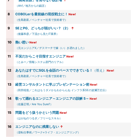
7
「開発言語」を知らない設計者
↑
（Ahf／地方からの戯言）
8
COBOLerを最前線の現役戦士に！
New!
（生島勘富／ベンチャー社長で技術者で）
9
SEとPG、どっちが頭がいい？（2）
↑
（後藤和彦／下流から見たIT業界）
10
熱い想い
New!
（元エンジニアX／デスマーチで嫁（い）き遅れました）
11
不況だからこそ目指すエンジニア
New!
（とみー／情報システム部門のリアル）
12
あなたはすでにSQLを会話のペースでできている！
（答え）
New!
（生島勘富／ベンチャー社長で技術者で）
13
経営コンサルタントに学ぶプレゼンテーション術
New!
（田所稲造／これはもうダメかもわからんね インフラ系SEの波瀾万丈伝）
14
歌って踊れるエンジニア～エンジニアの誤解 5～
New!
（佐藤正明／Are You Sure?）
15
問題をどう扱うかという問題
New!
（はがねのつるぎ／フリーなスキル）
16
エンジニアなのに残業しない
↑
（逆転仕事術／ワーク×ライフ・エンジニアリング）