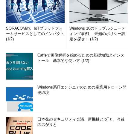
SORACOMの、IoTプラットフォ
Windows 10のトラブルシューテ
ームサービスとしてのインパクト
ィング事例──未知のポリシー設
(1/2)
定を探せ！ (1/2)
Caffeで画像解析を始めるための基礎知識とインス
トール、基本的な使い方 (1/2)
Windows系ITエンジニアのための産業用ドローン開
発環境
日本発のセキュリティ会議、新機軸とIoTと、今後
の広がりと