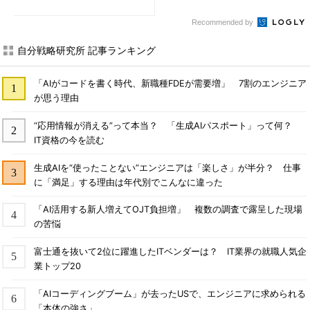
Recommended by
自分戦略研究所 記事ランキング
「AIがコードを書く時代、新職種FDEが需要増」 7割のエンジニア
が思う理由
“応用情報が消える”って本当？ 「生成AIパスポート」って何？
IT資格の今を読む
生成AIを“使ったことない”エンジニアは「楽しさ」が半分？ 仕事
に「満足」する理由は年代別でこんなに違った
「AI活用する新人増えてOJT負担増」 複数の調査で露呈した現場
の苦悩
富士通を抜いて2位に躍進したITベンダーは？ IT業界の就職人気企
業トップ20
「AIコーディングブーム」が去ったUSで、エンジニアに求められる
「本体の強さ」