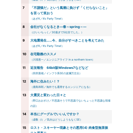
7
「不謹慎だ」という風潮に負けず「くだらないこと」
を言って笑おう
（あずK／It’s Party Time!）
8
会社がなくなるとき―春～spring～―
（けいいちっく／30過ぎで5社目でした。）
9
大地震発生……今、自分がすべきことを考えてみた
（あずK／It’s Party Time!）
10
在宅勤務のススメ
（川澄恵一／エンジニアライフ in a northern town）
11
近況報告 64bit版Windows7などなど
（田所憲雄／インフラ系SEの波瀾万丈伝）
12
海外に住みたい！？
（鹿島和郎／海外でも通用するエンジニアになる）
13
大震災と変わった日々と
（野口おおすけ／不思議そうで不思議でないちょっと不思議な現場
の話）
14
本当にグーグルでいいんですか？
（虚数（i）／気分はどうしようもなくSE）
15
ロスト・スキーヤー現象とその悪用(4) 肉食型無茶振