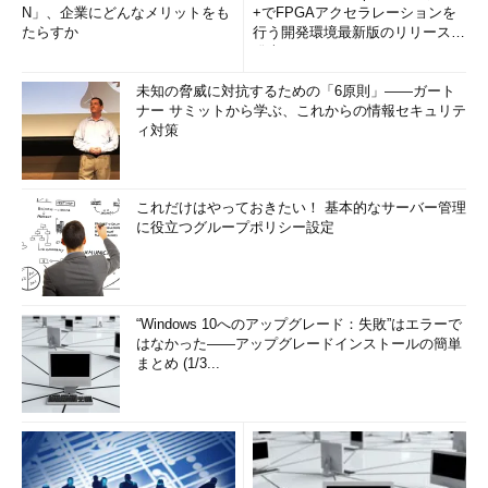
N」、企業にどんなメリットをも
+でFPGAアクセラレーションを
たらすか
行う開発環境最新版のリリースを
発表
未知の脅威に対抗するための「6原則」――ガート
ナー サミットから学ぶ、これからの情報セキュリテ
ィ対策
これだけはやっておきたい！ 基本的なサーバー管理
に役立つグループポリシー設定
“Windows 10へのアップグレード：失敗”はエラーで
はなかった――アップグレードインストールの簡単
まとめ (1/3...