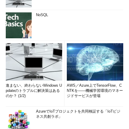
NoSQL
進まない、終わらないWindows U
AWS／Azure上でTensorFlow、C
pdateのトラブルに解決策はある
NTKを――機械学習環境のマネー
のか？ (1/2)
ジドサービスが登場
AzureでIoTプロジェクトを共同検証する「IoTビジ
ネス共創ラボ」