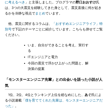
に考えるべき
」と主張しました。プログラマの
野口おおすけ
氏
は、3つの大震災を経験してきた身として、震災直後に何が起き
るかを冷静な視点で
まとめ
ています。
他、震災に関するコラムは、
「おすすめエンジニアライフ」特
別号
で下記のテーマごとに紹介しています。こちらも併せてご覧
ください。
いま、自分ができることを考え、実行す
る
ITエンジニアと電力
今回の震災で浮かび上がった問題と、解
決策の提案
「モンスターエンジニア先輩」との出会いを語った小説が人
気
1位、2位、4位とランキング上位を総なめにした、
あぐ
氏によ
る小説連載
「僕を育ててくれた先輩は、モンスターエンジニアだ
った」
。