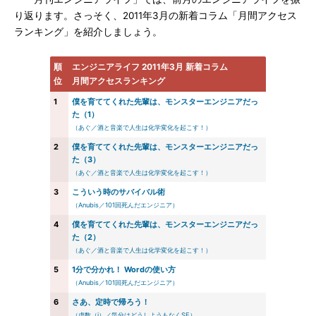
り返ります。さっそく、2011年3月の新着コラム「月間アクセス
ランキング」を紹介しましょう。
順
エンジニアライフ 2011年3月 新着コラム
位
月間アクセスランキング
1
僕を育ててくれた先輩は、モンスターエンジニアだっ
た（1）
（あぐ／酒と音楽で人生は化学変化を起こす！）
2
僕を育ててくれた先輩は、モンスターエンジニアだっ
た（3）
（あぐ／酒と音楽で人生は化学変化を起こす！）
3
こういう時のサバイバル術
（Anubis／101回死んだエンジニア）
4
僕を育ててくれた先輩は、モンスターエンジニアだっ
た（2）
（あぐ／酒と音楽で人生は化学変化を起こす！）
5
1分で分かれ！ Wordの使い方
（Anubis／101回死んだエンジニア）
6
さあ、定時で帰ろう！
（虚数（i）／気分はどうしようもなくSE）