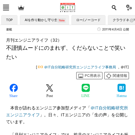
TOP
AIを作り動かし守り生かす
ロー/ノーコード
クラウドネイ
連載
2011年4月4日 公開
月刊エンジニアライフ（32）
不謹慎ムードにのまれず、くだらないことで笑い
たい
[
＠IT自分戦略研究所エンジニアライフ事務局
，＠IT]
PC用表示
関連情報
Share
Post
LINE
Hatena
本音が語れるエンジニア参加型メディア「
＠IT自分戦略研究所
エンジニアライフ
」。日々、ITエンジニアの「生の声」を公開し
ています。
「月刊エンジニアライフ」では、前月のエンジニアライフを振