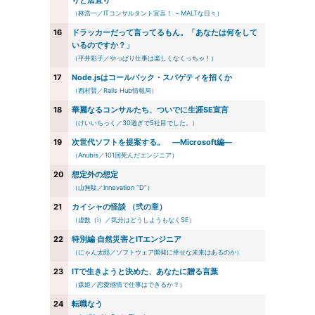
りと居直り
（林浩一／ITコンサルタント宣言！ ～MALTな日々）
16
ドラッカーだって言ってるもん。「あなたは何をして
いるのですか？」
（平井彩子／やっぱり仕事は楽しくなくっちゃ！）
17
Node.jsはコールバック・スパゲティを招くか
（西村賢／Rails Hub情報局）
18
華麗なるコンサルたち、ついでに生涯SE宣言
（けいいちっく／30過ぎで5社目でした。）
19
次世代ソフトを提案する。 ―Microsoft編―
（Anubis／101回死んだエンジニア）
20
想定外の想定
（山無駄／Innovation “D”）
21
カイシャの怪談 （弐の章）
（虚数（i）／気分はどうしようもなくSE）
22
特別編 自然災害とITエンジニア
（にゃん太郎／ソフトウェア開発に幸せな未来はあるのか）
23
ITで生きようと決めた、あなたに贈る言葉
（森姫／恋愛感情で仕事はできるか？）
24
転職なう