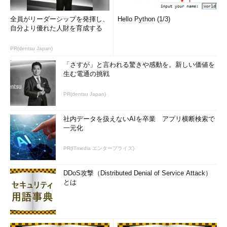
全員がリーダーシップを発揮し、
Hello Python (1/3)
自分より優れた人財を育成する
PR(dentsu Japan)
「さすが」と言われる驚きや感動を。新しい価値を
生む電通の挑戦
PR(dentsu Japan)
社内データを扱えないAIを卒業 アプリ横断検索で
一元化
PR(ITmedia エンタープライズ)
DDoS攻撃（Distributed Denial of Service Attack）
とは