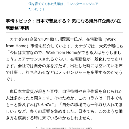
僕を育ててくれた先輩は、モンスターエンジニア
だった（1）
事情トピック：日本で普及する？ 気になる海外IT企業の“在
宅勤務”事情
カナダのIT企業で10年働く
川澄恵一
氏が、在宅勤務（Work
from Home）事情を紹介しています。カナダでは、天気予報にも
「今日は大雪なので、Work from Homeができる人はそうしまし
ょう」とアナウンスされるぐらい、在宅勤務が一般化しつつあり
ます。会社では自分の席を持たず、出社した時には空いている席
で仕事し、打ち合わせなどはメッセンジャーを多用するのだそう
です。
東日本大震災が起きた直後、自宅待機や在宅作業を命じられた
人は多かったと聞きます。そのためか、このコラムは「日本でも
もっと普及すればいいのに」「自分の職場でも一部取り入れてほ
しい」など、多くの反響を集めました。日本でも、このような働
き方を模索する時に来ているのかもしれません。