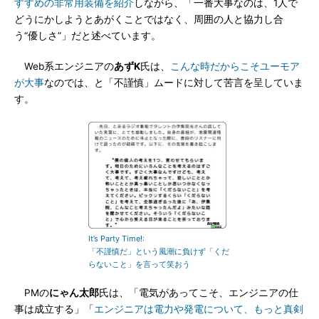
すすめの非常用装備を紹介
しながら、「一番大事なのは、1人で
どうにかしようとあがくことではなく、周囲の人と協力し合
う“優しさ”」だと述べています。
Web系エンジニアの
あずK
氏は、
こんな時だからこそユーモア
が大事
なのでは、と「不謹慎」ムードに対して苦言を呈していま
す。
It’s Party Time!:
「不謹慎だ」という風潮に負けず「くだ
らないこと」を言って笑おう
PMの
にゃん太郎
氏は、「電気があってこそ、エンジニアの仕
事は成立する」「
エンジニアは電力や発電について、もっと真剣