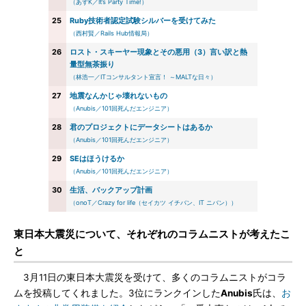
（あずK／It’s Party Time!）
25
Ruby技術者認定試験シルバーを受けてみた
（西村賢／Rails Hub情報局）
26
ロスト・スキーヤー現象とその悪用（3）言い訳と熱
量型無茶振り
（林浩一／ITコンサルタント宣言！ ～MALTな日々）
27
地震なんかじゃ壊れないもの
（Anubis／101回死んだエンジニア）
28
君のプロジェクトにデータシートはあるか
（Anubis／101回死んだエンジニア）
29
SEはほうけるか
（Anubis／101回死んだエンジニア）
30
生活、バックアップ計画
（onoT／Crazy for life（セイカツ イチバン、IT ニバン））
東日本大震災について、それぞれのコラムニストが考えたこ
と
3月11日の東日本大震災を受けて、多くのコラムニストがコラ
ムを投稿してくれました。3位にランクインした
Anubis
氏は、
お