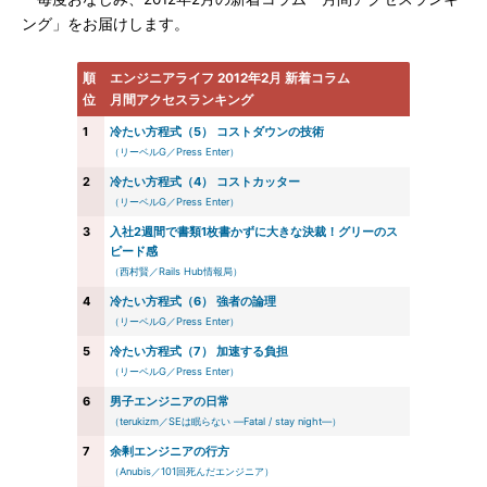
ング」をお届けします。
順
エンジニアライフ 2012年2月 新着コラム
位
月間アクセスランキング
1
冷たい方程式（5） コストダウンの技術
（リーベルG／Press Enter）
2
冷たい方程式（4） コストカッター
（リーベルG／Press Enter）
3
入社2週間で書類1枚書かずに大きな決裁！グリーのス
ピード感
（西村賢／Rails Hub情報局）
4
冷たい方程式（6） 強者の論理
（リーベルG／Press Enter）
5
冷たい方程式（7） 加速する負担
（リーベルG／Press Enter）
6
男子エンジニアの日常
（terukizm／SEは眠らない ―Fatal / stay night―）
7
余剰エンジニアの行方
（Anubis／101回死んだエンジニア）