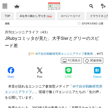
TOP
AIを作り動かし守り生かす
ロー/ノーコード
クラウドネイ
連載
2012年3月6日 公開
月刊エンジニアライフ（43）
JRubyコミッタが見た、大手SIerとグリーのスピ
ード差
[
＠IT自分戦略研究所エンジニアライフ事務局
，＠IT]
PC用表示
関連情報
Share
Post
LINE
Hatena
本音が語れるエンジニア参加型メディア「
＠IT自分戦略研究所
エンジニアライフ
」。現場で働くITエンジニアたちの「生の声」
を公開しています。
毎度おなじみ、2012年2月の新着コラム「月間アクセスランキ