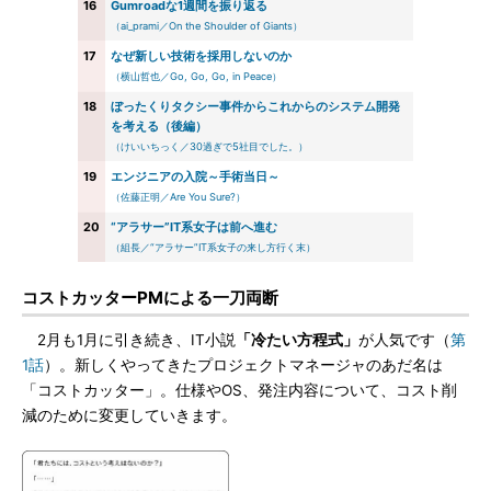
16
Gumroadな1週間を振り返る
（ai_prami／On the Shoulder of Giants）
17
なぜ新しい技術を採用しないのか
（横山哲也／Go, Go, Go, in Peace）
18
ぼったくりタクシー事件からこれからのシステム開発
を考える（後編）
（けいいちっく／30過ぎで5社目でした。）
19
エンジニアの入院～手術当日～
（佐藤正明／Are You Sure?）
20
“アラサー”IT系女子は前へ進む
（組長／“アラサー”IT系女子の来し方行く末）
コストカッターPMによる一刀両断
2月も1月に引き続き、IT小説
「冷たい方程式」
が人気です（
第
1話
）。新しくやってきたプロジェクトマネージャのあだ名は
「コストカッター」。仕様やOS、発注内容について、コスト削
減のために変更していきます。