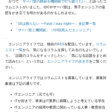
かつて
「サーバ室の静寂を機関銃で打ち破りたい」
と語ったコ
ラムニストがいました。IDCやサーバ室は、男子エンジニアの妄
想をかき立てる何かがあるのかもしれません。
「SEは眠らない ―Fatal / stay night―」全記事一覧
「サーバ室と機関銃」（101回死んだエンジニア）
エンジニアライフでは、独自の
RSS
を配信しています。
コラム
ニスト一覧
から、気になるコラムを探してみるのもよいでしょ
う。「話題のコラムをチェックしたい」「気になる話題をまとめ
て読みたい」という方は、
エンジニアライフの歩き方
をご覧くだ
さい。
エンジニアライフではコラムニストを募集しています。募集対
象者は下記の通りです。
ITエンジニア（元でも可）
ITが好きで、将来はIT業界に就職しようと考えている学生
ITエンジニアの採用や教育に関わっている人事・教育担当