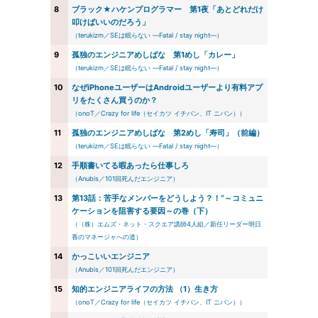
8
ブラック★ハケンプログラマー 第1夜「あとどれだけ
叩けばいいのだろう」
（terukizm／SEは眠らない ―Fatal / stay night―）
9
孤独のエンジニアめしばな 第1めし「カレー」
（terukizm／SEは眠らない ―Fatal / stay night―）
10
なぜiPhoneユーザーはAndroidユーザーより有料アプ
リをたくさん買うのか？
（onoT／Crazy for life（セイカツ イチバン、IT ニバン））
11
孤独のエンジニアめしばな 第2めし「寿司」（前編）
（terukizm／SEは眠らない ―Fatal / stay night―）
12
手順書いてる暇あったら仕事しろ
（Anubis／101回死んだエンジニア）
13
第13話：苦手なメンバーをどうしよう？！“～コミュニ
ケーションを阻害する要因～の巻（下）
（（株）エムズ・ネット・スクエア講師4人組／新任リーダー明日
香のマネージャへの道）
14
かっこいいエンジニア
（Anubis／101回死んだエンジニア）
15
知的エンジニアライフの方法 （1）生き方
（onoT／Crazy for life（セイカツ イチバン、IT ニバン））