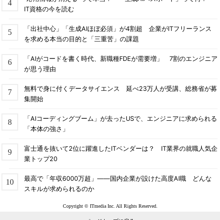
IT資格の今を読む
「出社中心」「生成AIほぼ必須」が4割超 企業がITフリーランス
を求める本当の目的と「三重苦」の課題
「AIがコードを書く時代、新職種FDEが需要増」 7割のエンジニア
が思う理由
無料で身に付くデータサイエンス 延べ23万人が受講、総務省が募
集開始
「AIコーディングブーム」が去ったUSで、エンジニアに求められる
「本体の強さ」
富士通を抜いて2位に躍進したITベンダーは？ IT業界の就職人気企
業トップ20
最高で「年収6000万超」――国内企業が設けた高度AI職 どんな
スキルが求められるのか
Copyright © ITmedia Inc. All Rights Reserved.