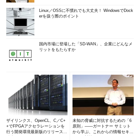
Linux／OSSに不慣れでも大丈夫！ WindowsでDock
erを扱う際のポイント
国内市場に登場した「SD-WAN」、企業にどんなメ
リットをもたらすか
ザイリンクス、OpenCL、C／C+
未知の脅威に対抗するための「6
+でFPGAアクセラレーションを
原則」――ガートナー サミット
行う開発環境最新版のリリースを
から学ぶ、これからの情報セキュ
発表
リティ対策