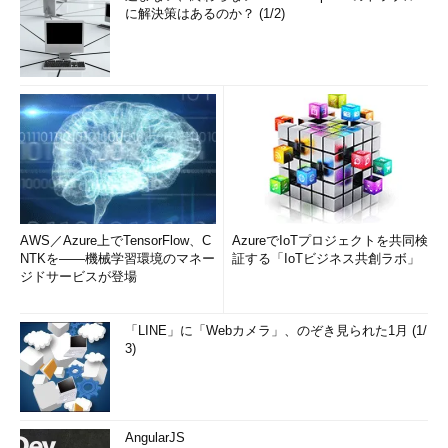
に解決策はあるのか？ (1/2)
AWS／Azure上でTensorFlow、C
AzureでIoTプロジェクトを共同検
NTKを――機械学習環境のマネー
証する「IoTビジネス共創ラボ」
ジドサービスが登場
「LINE」に「Webカメラ」、のぞき見られた1月 (1/
3)
AngularJS