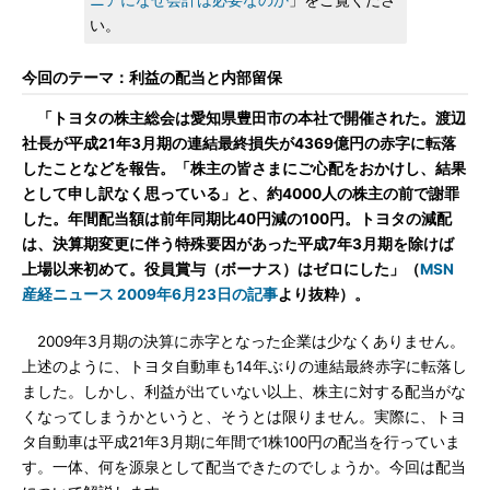
ニアになぜ会計は必要なのか
」をご覧くださ
い。
今回のテーマ：利益の配当と内部留保
「トヨタの株主総会は愛知県豊田市の本社で開催された。渡辺
社長が平成21年3月期の連結最終損失が4369億円の赤字に転落
したことなどを報告。「株主の皆さまにご心配をおかけし、結果
として申し訳なく思っている」と、約4000人の株主の前で謝罪
した。年間配当額は前年同期比40円減の100円。トヨタの減配
は、決算期変更に伴う特殊要因があった平成7年3月期を除けば
上場以来初めて。役員賞与（ボーナス）はゼロにした」（
MSN
産経ニュース 2009年6月23日の記事
より抜粋）。
2009年3月期の決算に赤字となった企業は少なくありません。
上述のように、トヨタ自動車も14年ぶりの連結最終赤字に転落し
ました。しかし、利益が出ていない以上、株主に対する配当がな
くなってしまうかというと、そうとは限りません。実際に、トヨ
タ自動車は平成21年3月期に年間で1株100円の配当を行っていま
す。一体、何を源泉として配当できたのでしょうか。今回は配当