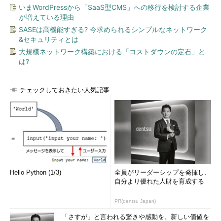
いまWordPressから「SaaS型CMS」への移行を検討する企業
していました（平成20年3月期 有価証券報告書の配当政策の項を
が増えている理由
参照）。平成21年3月期の有価証券報告書では、該当の記載は削
SASEは高機能すぎる? 今求められるシンプルなネットワーク
除されており、トヨタ自動車が配当についての政策をどのように
&セキュリティとは
打ち出していくかについては、今後注目されるところです。
大規模ネットワーク構築における「コストダウンの定石」と
は?
取引先や勤め先の決算書を見るに当たっても、内部留保（利益
剰余金）は重要です。利益剰余金を見ることで、過去の利益の積
み重ね・蓄えがどのくらいあるかを知ることができます。ただ
チェックしておきたい人気記事
し、蓄えがあったとしても、資金化できず、資金繰りに行き詰ま
り、倒産するケースがあります（参考：「
黒字倒産が起きるわけ
とその対策
」）。決算書はさまざまな側面から見なければなりま
せんが、内部留保も重要なチェック項目の1つととらえておけば
よいですね。それではまた。
筆者紹介
Hello Python (1/3)
全員がリーダーシップを発揮し、
自分より優れた人財を育成する
吉田延史（よしだのぶふみ）
PR(dentsu Japan)
京都生まれ。京都大学理学部卒業後、コンピュータの
「さすが」と言われる驚きや感動を。新しい価値を