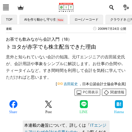
TOP
AIを作り動かし守り生かす
ロー/ノーコード
クラウドネイ
連載
2009年7月24日 公開
お茶でも飲みながら会計入門（18）
トヨタが赤字でも株主配当できた理由
意外と知られていない会計の知識。元ITエンジニアの吉田延史氏
が、会計用語や事象をシンプルに解説します。お仕事の合間や､
ティータイムなど。すき間時間を利用して会計を気軽に学んでい
ただければと思います。
[
吉田延史
，日本公認会計士協会準会員]
PC用表示
関連情報
Share
Post
LINE
Hatena
本連載の趣旨について、詳しくは「
ITエンジ