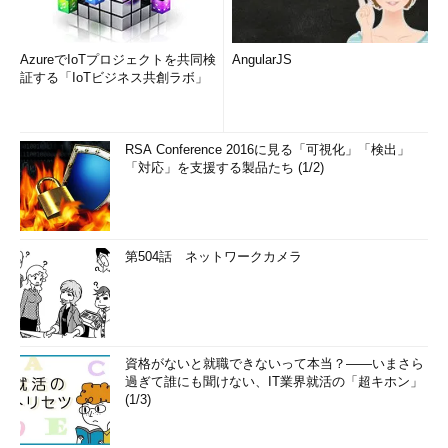
AzureでIoTプロジェクトを共同検
AngularJS
証する「IoTビジネス共創ラボ」
RSA Conference 2016に見る「可視化」「検出」
「対応」を支援する製品たち (1/2)
第504話 ネットワークカメラ
資格がないと就職できないって本当？――いまさら
過ぎて誰にも聞けない、IT業界就活の「超キホン」
(1/3)