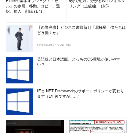
Excelの基本オブジェクト「セ
5分で絶対に分かるWebフィルタ
ル」の参照、移動、コピー、選
リング（上級編） (1/5)
択、挿入、削除 (1/4)
【西野亮廣】ビジネス書最新刊『北極星 僕たちは
どう働くか』
PR(FINCHI on GOETHE)
英語版と日本語版、どっちのOS環境が使いやす
い？
IEと.NET Frameworkのサポートポリシーが変わり
ます（1年後ですが……）