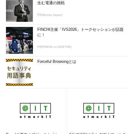
世界に興味を持ち、オービックにネットワークエンジ
生む電通の挑戦
ニアとして入社。その後、公認会計士を志し同社を退社。
2007年、会計士試験合格。仰星監査法人に入所し現在に至
PR(dentsu Japan)
る。
FINCHI主催「IVS2026」トークセッションが話題
イラスト：Ayumi
に！
PR(FINCHI on GOETHE)
「次回」へ
Forceful Browsingとは