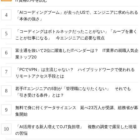
IT資格の今を読む
「AIコーディングブーム」が去ったUSで、エンジニアに求められる
「本体の強さ」
「コーディングはボトルネックだったことがない」「ループを書く
ことが仕事になる」 今エンジニアに必要な視点
富士通を抜いて2位に躍進したITベンダーは？ IT業界の就職人気企
業トップ20
「PCでVPN」は主流じゃない？ ハイブリッドワークで使われる
リモートアクセス手段とは
若手ITエンジニアの5割が「管理職になりたくない」 それでも
「引き受ける条件」とは？
無料で身に付くデータサイエンス 延べ23万人が受講、総務省が募
集開始
「AI活用する新人増えてOJT負担増」 複数の調査で露呈した現場
の苦悩