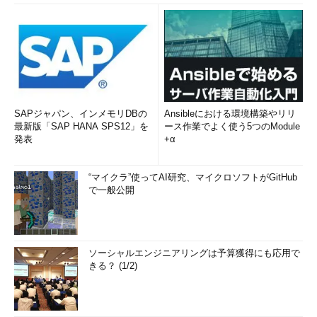
SAPジャパン、インメモリDBの
Ansibleにおける環境構築やリリ
最新版「SAP HANA SPS12」を
ース作業でよく使う5つのModule
発表
+α
“マイクラ”使ってAI研究、マイクロソフトがGitHub
で一般公開
ソーシャルエンジニアリングは予算獲得にも応用で
きる？ (1/2)