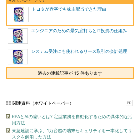
トヨタが赤字でも株主配当できた理由
エンジニアのための景気底打ちとIT投資の仕組み
【3】株主の立場からみた配当性向
システム受注にも使われるリース取引の会計処理
さて、株主の立場からすると、早く投資の見返りを得たいと考
えれば、得た利益は早く配当に回してほしいと考えるでしょう。
過去の連載記事が 15 件あります
そういった株主が注目する指標が「連結配当性向」です。連結配
当性向を見れば、利益のうちどれだけを配当に回しているかが分
かります。連結配当性向は“配当額÷当期純利益”で算出されま
す。先ほどの例のように、40を配当、60を内部留保とした場
関連資料（ホワイトペーパー）
PR
合、連結配当性向は40％となります。この連結配当性向は、企
業の配当政策を説明するうえで代表的な指標となっています。
RPAとAIの違いとは? 定型業務を自動化するための具体的な活
用方法
トヨタ自動車の場合には、平成21年3月期は当期純損失を計上
東急建設に学ぶ、1万台超の端末セキュリティを一本化してリ
しているため、連結配当性向を算出していませんが、平成20年3
スクを解消した方法
月期には25.9％になっており、将来的には30％を目標とすると