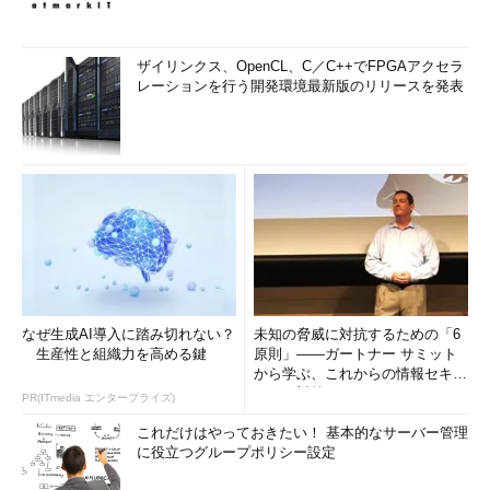
ザイリンクス、OpenCL、C／C++でFPGAアクセラ
レーションを行う開発環境最新版のリリースを発表
なぜ生成AI導入に踏み切れない？
未知の脅威に対抗するための「6
生産性と組織力を高める鍵
原則」――ガートナー サミット
から学ぶ、これからの情報セキュ
リティ対策
PR(ITmedia エンタープライズ)
これだけはやっておきたい！ 基本的なサーバー管理
に役立つグループポリシー設定