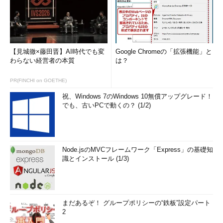
【見城徹×藤田晋】AI時代でも変
Google Chromeの「拡張機能」と
わらない経営者の本質
は？
PR(FINCHI on GOETHE)
祝、Windows 7のWindows 10無償アップグレード！
でも、古いPCで動くの？ (1/2)
Node.jsのMVCフレームワーク「Express」の基礎知
識とインストール (1/3)
まだあるぞ！ グループポリシーの“鉄板”設定パート
2