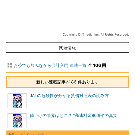
【2】配当は当期純利益と内部留保から行う
トヨタ自動車は今期こそ当期純損失を計上していますが、前期
まで順調に利益を重ねてきた結果の内部留保が残っているので
す。内部留保は、貸借対照表上の純資産の部の「利益剰余金」と
Copyright © ITmedia, Inc. All Rights Reserved.
いう科目に累積されていきます。簡単にいうと、利益剰余金は純
利益によって増加し、配当によって減少します（ほかにも利益剰
関連情報
余金の増減要因はありますが、ここでは省略します）。
お茶でも飲みながら会計入門 連載一覧
全 106 回
トヨタ自動車の利益剰余金は平成21年3月期において連結ベー
スで11兆円と潤沢にあるため、これを源泉として配当を行うこと
ができたのです。ただし、当期純損失により利益剰余金は減少し
新しい連載記事が 86 件あります
ているので、配当を行うことによって利益剰余金はさらに減少し
ます。剰余金がなくなると、配当を行うことができなくなってし
JALの危険性が分かる貸借対照表の読み方
まうので、トヨタ自動車といえども毎期赤字では配当が続けられ
るわけではありません。
値下げの限界はどこ？ “高速料金800円”の真実