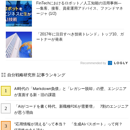
FinTechにおけるロボット／人工知能の活用事例―
―集客、接客、資産運用アドバイス、ファンドマネ
ージャ (1/2)
「2017年に注目すべき技術トレンド」トップ10、ガ
ートナーが発表
Recommended by
自分戦略研究所 記事ランキング
AI時代の「Markdown負債」と「レガシー脱却」の壁、エンジニア
が直面する新・旧の課題
「AIがコードを書く時代、新職種FDEが需要増」 7割のエンジニア
が思う理由
“応用情報が消える”って本当？ 「生成AIパスポート」って何？