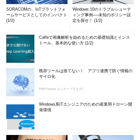
SORACOMの、IoTプラットフォ
Windows 10のトラブルシューテ
ームサービスとしてのインパクト
ィング事例──未知のポリシー設
(1/2)
定を探せ！ (1/2)
Caffeで画像解析を始めるための基礎知識とインス
トール、基本的な使い方 (1/2)
既存ツールは捨てない！ アプリ連携で防ぐ情報の
サイロ化
PR(ITmedia エンタープライズ)
Windows系ITエンジニアのための産業用ドローン開
発環境