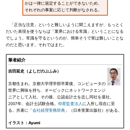
かは一律に規定することができないため、
それぞれの事案に応じて判断がなされる。
「正当な注意」というと難しいように聞こえますが、もっとく
だいた表現を使うならば「業界における常識」ということになる
でしょう。常識を守るというのが、簡単そうで実は難しいことな
のだと思います。それではまた。
筆者紹介
吉田延史（よしだのぶふみ）
京都生まれ。京都大学理学部卒業後、コンピュータの
世界に興味を持ち、オービックにネットワークエンジ
ニアとして入社。その後、公認会計士を志し同社を退社。
2007年、会計士試験合格。
仰星監査法人
に入所し現在に至
る。共著に「
会社経理実務辞典
」（日本実業出版社）がある。
イラスト：Ayumi