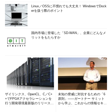
Linux／OSSに不慣れでも大丈夫！ WindowsでDock
erを扱う際のポイント
国内市場に登場した「SD-WAN」、企業にどんなメ
リットをもたらすか
ザイリンクス、OpenCL、C／C+
未知の脅威に対抗するための「6
+でFPGAアクセラレーションを
原則」――ガートナー サミット
行う開発環境最新版のリリースを
から学ぶ、これからの情報セキュ
発表
リティ対策