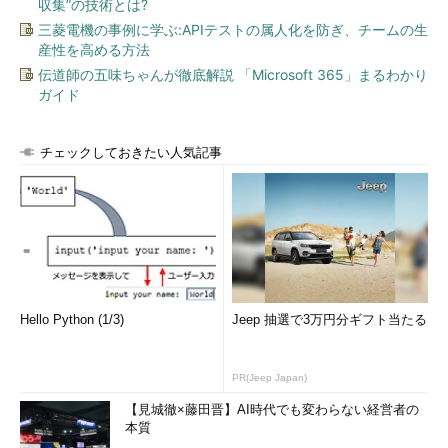
収集”の技術とは?
三菱電機の事例に学ぶ:APIテストの属人化を防ぎ、チームの生
産性を高める方法
伝道師の五味ちゃんが徹底解説 「Microsoft 365」まるわかり
ガイド
チェックしておきたい人気記事
Hello Python (1/3)
Jeep 抽選で3万円分ギフト当たる
PR(Jeep Japan)
【見城徹×藤田晋】AI時代でも変わらない経営者の
本質