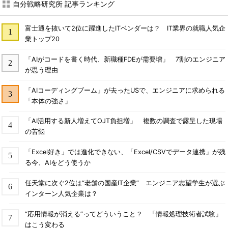
自分戦略研究所 記事ランキング
富士通を抜いて2位に躍進したITベンダーは？ IT業界の就職人気企
業トップ20
「AIがコードを書く時代、新職種FDEが需要増」 7割のエンジニア
が思う理由
「AIコーディングブーム」が去ったUSで、エンジニアに求められる
「本体の強さ」
「AI活用する新人増えてOJT負担増」 複数の調査で露呈した現場
の苦悩
「Excel好き」では進化できない、「Excel/CSVでデータ連携」が残
る今、AIをどう使うか
任天堂に次ぐ2位は“老舗の国産IT企業” エンジニア志望学生が選ぶ
インターン人気企業は？
“応用情報が消える”ってどういうこと？ 「情報処理技術者試験」
はこう変わる