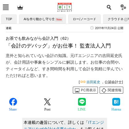
TOP
AIを作り動かし守り生かす
ロー/ノーコード
クラウドネイ
連載
2011年11月24日 公開
お茶でも飲みながら会計入門（62）
「会計のデバッグ」がお仕事！ 監査法人入門
意外と知られていない会計の知識。元ITエンジニアの吉田延史氏
が、会計用語や事象をシンプルに解説します。お仕事の合間や､
ティータイムなど、すき間時間を利用して会計を気軽に学んでい
ただければと思います。
[
吉田延史
，公認会計士]
PC用表示
関連情報
Share
Post
LINE
Hatena
本連載の趣旨について、詳しくは「
ITエンジ