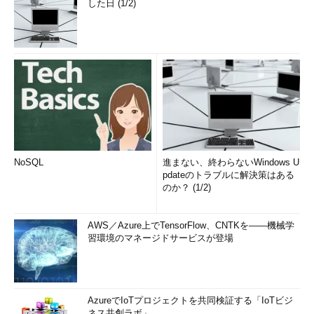
した日 (1/2)
NoSQL
進まない、終わらないWindows U
pdateのトラブルに解決策はある
のか？ (1/2)
AWS／Azure上でTensorFlow、CNTKを――機械学
習環境のマネージドサービスが登場
AzureでIoTプロジェクトを共同検証する「IoTビジ
ネス共創ラボ」