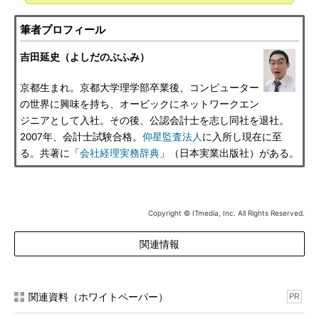
筆者プロフィール
吉田延史（よしだのぶふみ）
京都生まれ。京都大学理学部卒業後、コンピューター
の世界に興味を持ち、オービックにネットワークエン
ジニアとして入社。その後、公認会計士を志し同社を退社。
2007年、会計士試験合格。
仰星監査法人
に入所し現在に至
る。共著に「
会社経理実務辞典
」（日本実業出版社）がある。
Copyright © ITmedia, Inc. All Rights Reserved.
関連情報
関連資料（ホワイトペーパー）
PR