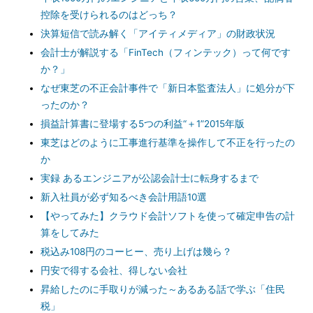
控除を受けられるのはどっち？
決算短信で読み解く「アイティメディア」の財政状況
会計士が解説する「FinTech（フィンテック）って何です
か？」
なぜ東芝の不正会計事件で「新日本監査法人」に処分が下
ったのか？
損益計算書に登場する5つの利益“＋1”2015年版
東芝はどのように工事進行基準を操作して不正を行ったの
か
実録 あるエンジニアが公認会計士に転身するまで
新入社員が必ず知るべき会計用語10選
【やってみた】クラウド会計ソフトを使って確定申告の計
算をしてみた
税込み108円のコーヒー、売り上げは幾ら？
円安で得する会社、得しない会社
昇給したのに手取りが減った～あるある話で学ぶ「住民
税」