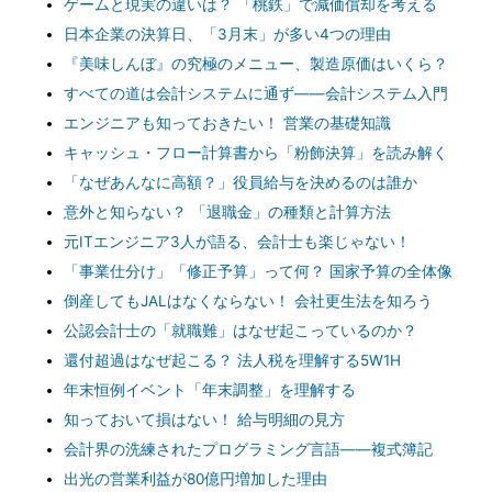
ゲームと現実の違いは？ 「桃鉄」で減価償却を考える
日本企業の決算日、「3月末」が多い4つの理由
『美味しんぼ』の究極のメニュー、製造原価はいくら？
すべての道は会計システムに通ず――会計システム入門
エンジニアも知っておきたい！ 営業の基礎知識
キャッシュ・フロー計算書から「粉飾決算」を読み解く
「なぜあんなに高額？」役員給与を決めるのは誰か
意外と知らない？ 「退職金」の種類と計算方法
元ITエンジニア3人が語る、会計士も楽じゃない！
「事業仕分け」「修正予算」って何？ 国家予算の全体像
倒産してもJALはなくならない！ 会社更生法を知ろう
公認会計士の「就職難」はなぜ起こっているのか？
還付超過はなぜ起こる？ 法人税を理解する5W1H
年末恒例イベント「年末調整」を理解する
知っておいて損はない！ 給与明細の見方
会計界の洗練されたプログラミング言語――複式簿記
出光の営業利益が80億円増加した理由