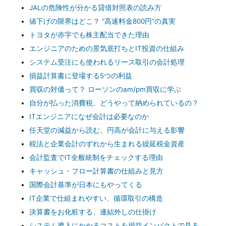
JALの危険性が分かる貸借対照表の読み方
値下げの限界はどこ？ “高速料金800円”の真実
トヨタが赤字でも株主配当できた理由
エンジニアのための景気底打ちとIT投資の仕組み
システム受注にも使われるリース取引の会計処理
損益計算書に登場する5つの利益
買収の対価って？ ローソンのam/pm買収に学ぶ
自分が払った消費税、どうやって納められているの？
ITエンジニアになぜ会計は必要なのか
任天堂の減益から読む、円高が会計に与える影響
税法と企業会計のずれから生まれる繰延税金資産
会計監査でIT全般統制をチェックする理由
キャッシュ・フロー計算書の仕組みと見方
国際会計基準が日本にもやってくる
IT企業で仕組まれやすい、循環取引の構造
決算書をお化粧する、連結外しの仕掛け
システム導入にかかるコストを損益インパクトで見る