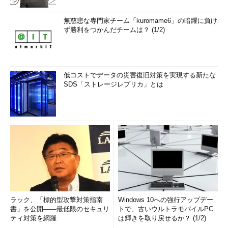
無慈悲な専門家チーム「kuromame6」の暗躍に負け
ず勝利をつかんだチームは？ (1/2)
低コストでデータの災害復旧対策を実現する新たな
SDS「ストレージレプリカ」とは
ラック、「標的型攻撃対策指南
Windows 10への強行アップデー
書」を公開――最低限のセキュリ
トで、古いウルトラモバイルPC
ティ対策を網羅
は輝きを取り戻せるか？ (1/2)