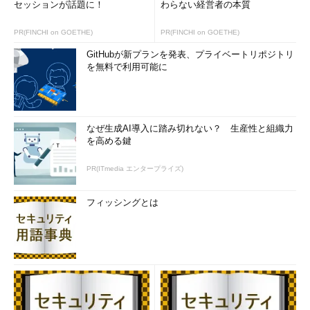
セッションが話題に！
わらない経営者の本質
PR(FINCHI on GOETHE)
PR(FINCHI on GOETHE)
GitHubが新プランを発表、プライベートリポジトリ
を無料で利用可能に
なぜ生成AI導入に踏み切れない？ 生産性と組織力
を高める鍵
PR(ITmedia エンタープライズ)
フィッシングとは