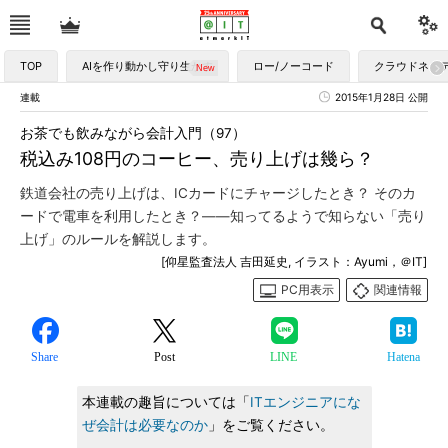
TOP
AIを作り動かし守り生かす
ロー/ノーコード
クラウドネイ
連載
2015年1月28日 公開
お茶でも飲みながら会計入門（97）
税込み108円のコーヒー、売り上げは幾ら？
鉄道会社の売り上げは、ICカードにチャージしたとき？ そのカ
ードで電車を利用したとき？――知ってるようで知らない「売り
上げ」のルールを解説します。
[仰星監査法人 吉田延史, イラスト：Ayumi，＠IT]
PC用表示
関連情報
Share
Post
LINE
Hatena
本連載の趣旨については「
ITエンジニアにな
ぜ会計は必要なのか
」をご覧ください。