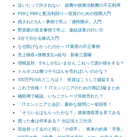
泣いたって許されない 経費や政務活動費の不正利用
PERとPBRと配当利回り～投資のための指標入門
残された5人～事例で学ぶ「適時開示」入門
野原家の収支事情で学ぶ、連結決算の行い方
3分で分かる株式入門
なぜ防げなかったのか～ IT業界の不正事例
売上検収×債務支払×給与 新春三題噺
増税反対、5％しか払いません これって誰か損をする？
トルネコは幾つそろばんを売ればいいのかな？
100万円の出どころは？ 投資はこうして破綻する
これで合格！？ ITエンジニアのための簿記3級まとめ
補助簿で確認。いちごクレープ何枚売れた？
「ITエンジニアと会計」素朴な疑問に一挙回答！
「そういえばもらったかな？」源泉徴収票を見てみる
残った傘は何本ある？ 分記法と三分法
現金持ってるのと同じ「小切手」、将来の約束「手形」