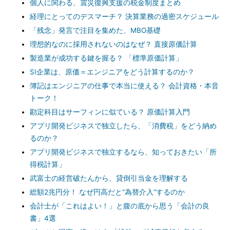
個人に関わる、震災復興支援の税金制度まとめ
経理にとってのデスマーチ？ 決算業務の過密スケジュール
「残念」発言で注目を集めた、MBO基礎
理想的なのに採用されないのはなぜ？ 直接原価計算
製造業が成功する鍵を握る？ 「標準原価計算」
SI企業は、原価＝エンジニアをどう計算するのか？
簿記はエンジニアの仕事で本当に使える？ 会計資格・本音
トーク！
勘定科目はサーフィンに似ている？ 原価計算入門
アプリ開発ビジネスで独立したら、「消費税」をどう納め
るのか？
アプリ開発ビジネスで独立するなら、知っておきたい「所
得税計算」
武富士の経営破たんから、貸倒引当金を理解する
総額2兆円分！ なぜ円高だと“為替介入”するのか
会計士が「これはよい！」と腹の底から思う「会計の良
書」4選