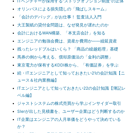
ITベンチャーが採用する“ストックオプション制度”の正体
オリンパスによる損失隠しの「飛ばしスキーム」
「会計のデバッグ」がお仕事！ 監査法人入門
大王製紙の貸付金問題は、なぜ発見が遅れたのか
会計におけるWAN構築、「本支店会計」を知る
エンジニアの勉強会費は、資産か費用か――繰延資産
残ったレッドブルはいくら？ 「商品の繰越処理」基礎
馬券の例から考える、償却原価法の「金利の調整」
東京電力が保有するKDDI株から、「有価証券」を学ぶ
続・ITエンジニアとして知っておきたい21の会計知識【ニ
ュース＆社内業務編】
ITエンジニアとして知っておきたい22の会計知識【簿記レ
ベル編】
ジャストシステムの株式売買から学ぶインサイダー取引
SIerが出した見積書を、ユーザー企業はどう判断するのか
IT企業はエンジニアの人月単価をどうやって決めている
か？