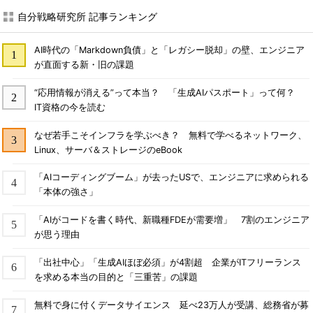
自分戦略研究所 記事ランキング
AI時代の「Markdown負債」と「レガシー脱却」の壁、エンジニア
が直面する新・旧の課題
“応用情報が消える”って本当？ 「生成AIパスポート」って何？
IT資格の今を読む
なぜ若手こそインフラを学ぶべき？ 無料で学べるネットワーク、
Linux、サーバ＆ストレージのeBook
「AIコーディングブーム」が去ったUSで、エンジニアに求められる
「本体の強さ」
「AIがコードを書く時代、新職種FDEが需要増」 7割のエンジニア
が思う理由
「出社中心」「生成AIほぼ必須」が4割超 企業がITフリーランス
を求める本当の目的と「三重苦」の課題
無料で身に付くデータサイエンス 延べ23万人が受講、総務省が募