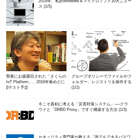
2015年、私的Windows＆マイクロソフト10大ニュー
ス (1/5)
聖夜にお披露目された「さくらの
グループポリシーでファイルやフ
IoT Platform」、2016年春めどに
ォルダー、レジストリを操作する
βテスト予定
(1/2)
今こそ真剣に考える「災害対策システム」──クラ
ウドと「DRBD Proxy」ですぐ構築する方法 (1/3)
セキュリティ専門家が教える「誰でもできるパスワ