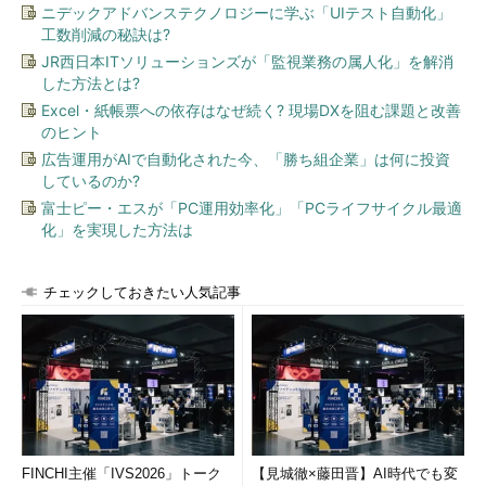
ニデックアドバンステクノロジーに学ぶ「UIテスト自動化」
工数削減の秘訣は?
JR西日本ITソリューションズが「監視業務の属人化」を解消
した方法とは?
Excel・紙帳票への依存はなぜ続く? 現場DXを阻む課題と改善
のヒント
広告運用がAIで自動化された今、「勝ち組企業」は何に投資
しているのか?
富士ピー・エスが「PC運用効率化」「PCライフサイクル最適
化」を実現した方法は
チェックしておきたい人気記事
FINCHI主催「IVS2026」トーク
【見城徹×藤田晋】AI時代でも変