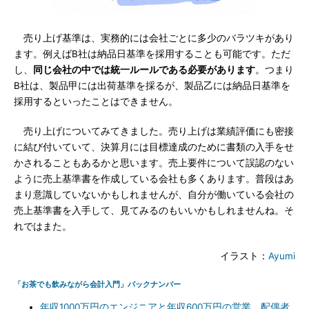
売り上げ基準は、実務的には会社ごとに多少のバラツキがあり
ます。例えばB社は納品日基準を採用することも可能です。ただ
し、
同じ会社の中では統一ルールである必要があります
。つまり
B社は、製品甲には出荷基準を採るが、製品乙には納品日基準を
採用するといったことはできません。
売り上げについてみてきました。売り上げは業績評価にも密接
に結び付いていて、決算月には目標達成のために書類の入手をせ
かされることもあるかと思います。売上要件について誤認のない
ように売上基準書を作成している会社も多くあります。普段はあ
まり意識していないかもしれませんが、自分が働いている会社の
売上基準書を入手して、見てみるのもいいかもしれませんね。そ
れではまた。
イラスト：
Ayumi
「お茶でも飲みながら会計入門」バックナンバー
年収1000万円のエンジニアと年収600万円の営業、配偶者