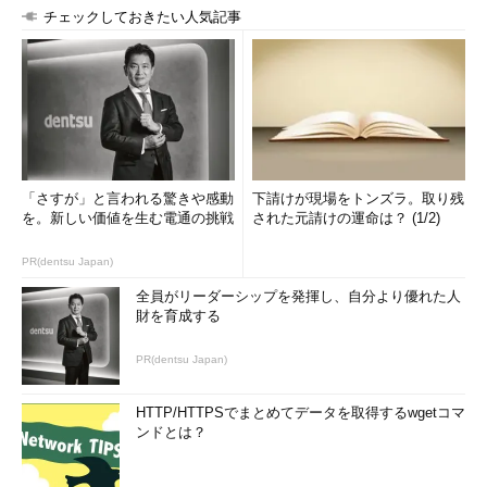
チェックしておきたい人気記事
「さすが」と言われる驚きや感動
下請けが現場をトンズラ。取り残
を。新しい価値を生む電通の挑戦
された元請けの運命は？ (1/2)
PR(dentsu Japan)
全員がリーダーシップを発揮し、自分より優れた人
財を育成する
PR(dentsu Japan)
HTTP/HTTPSでまとめてデータを取得するwgetコマ
ンドとは？