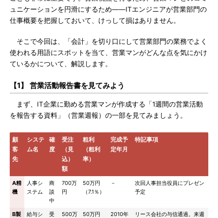
ュニケーションを円滑にするため――ITエンジニアが営業部門の
仕事概要を把握しておいて、けっして損はありません。
そこで今回は、「会計」を切り口にして営業部門の業務でよく
使われる用語にスポットを当て、営業マンがどんな点を気にかけ
ているかについて、解説します。
【1】 営業活動報告書を見てみよう
まず、IT企業に勤める営業マンが作成する「1週間の営業活動
を報告する資料」（営業週報）の一部を見てみましょう。
顧
システ
確
受注
粗利
完成予
特記事項
客
ム名
度
（見
（粗利
定年月
先
込）
率）
額
A精
人事シ
商
700万
50万円
－
次回人事担当役員にプレゼン
機
ステム
談
円
（7.1％）
予定
中
B製
給与シ
受
500万
50万円
2010年
リース会社の与信通過。来週