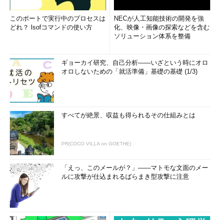
このポートで実行中のプロセスは
NECが人工知能技術の開発を強
どれ？ lsofコマンドの使い方
化、映像・画像の探索などを含む
ソリューション体系を整備
ギョーカイ研究、自己分析――いざという時にオロ
オロしないための「就活準備」基礎の基礎 (1/3)
すべてが絶景、収益も得られるその仕組みとは
PR(COCO VILLA on GOETHE)
「えっ、このメールが？」――マトモな文面のメー
ルに攻撃が仕込まれるばらまき型攻撃に注意