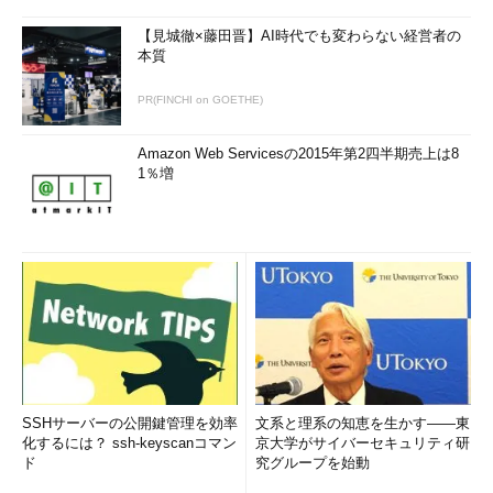
【見城徹×藤田晋】AI時代でも変わらない経営者の
本質
PR(FINCHI on GOETHE)
Amazon Web Servicesの2015年第2四半期売上は8
1％増
SSHサーバーの公開鍵管理を効率
文系と理系の知恵を生かす――東
化するには？ ssh-keyscanコマン
京大学がサイバーセキュリティ研
ド
究グループを始動