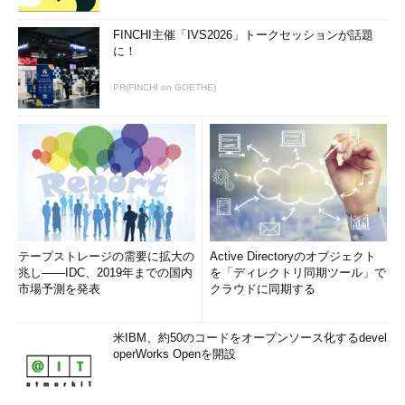
FINCHI主催「IVS2026」トークセッションが話題
に！
PR(FINCHI on GOETHE)
テープストレージの需要に拡大の
Active Directoryのオブジェクト
兆し――IDC、2019年までの国内
を「ディレクトリ同期ツール」で
市場予測を発表
クラウドに同期する
米IBM、約50のコードをオープンソース化するdevel
operWorks Openを開設