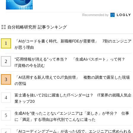
Recommended by
自分戦略研究所 記事ランキング
「AIがコードを書く時代、新職種FDEが需要増」 7割のエンジニア
が思う理由
“応用情報が消える”って本当？ 「生成AIパスポート」って何？
IT資格の今を読む
「AI活用する新人増えてOJT負担増」 複数の調査で露呈した現場
の苦悩
富士通を抜いて2位に躍進したITベンダーは？ IT業界の就職人気企
業トップ20
生成AIを“使ったことない”エンジニアは「楽しさ」が半分？ 仕事
に「満足」する理由は年代別でこんなに違った
「AIコーディングブーム」が去ったUSで、エンジニアに求められる