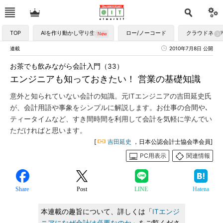
TOP
AIを作り動かし守り生かす
ロー/ノーコード
クラウドネイ
連載
2010年7月8日 公開
お茶でも飲みながら会計入門（33）
エンジニアも知っておきたい！ 営業の基礎知識
意外と知られていない会計の知識。元ITエンジニアの吉田延史氏
が、会計用語や事象をシンプルに解説します。お仕事の合間や､
ティータイムなど、すき間時間を利用して会計を気軽に学んでい
ただければと思います。
[
吉田延史
，日本公認会計士協会準会員]
PC用表示
関連情報
Share
Post
LINE
Hatena
本連載の趣旨について、詳しくは「
ITエンジ