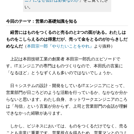
ニアになぜ会計は必要なのか
」をご覧くださ
い。
今回のテーマ：営業の基礎知識を知る
経営にはものをつくるのと売るのと2つの面がある。わたしは
ものをこしらえるのは得意だが、売って金をとるのがからきしだ
めなんだ
（
本田宗一郎『やりたいことをやれ』
より抜粋）
上記は本田技研工業の創業者 本田宗一郎氏のエピソードで
す。ITエンジニアの専門はものづくりなので、本田氏の言葉に
「なるほど」とうなずく人も多いのではないでしょうか。
日々システムの設計・開発をしているITエンジニアにとって、
営業部門が日ごろどのような活動を行っているか、なかなか分か
らないと思います。わたし自身、ネットワークエンジニアのころ
は「与信」という言葉が分からず、上司と営業部門の会話が理解
できなかった経験があります。
しかし、ビジネスにおいては、ものをつくるだけでなく、売る
ことも非常に重要です。営業視点を得るため、営業マンとのコミ