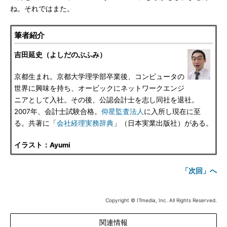
ね。それではまた。
筆者紹介
吉田延史（よしだのぶふみ）
京都生まれ。京都大学理学部卒業後、コンピュータの
世界に興味を持ち、オービックにネットワークエンジ
ニアとして入社。その後、公認会計士を志し同社を退社。
2007年、会計士試験合格。
仰星監査法人
に入所し現在に至
る。共著に「
会社経理実務辞典
」（日本実業出版社）がある。
イラスト：Ayumi
「次回」へ
Copyright © ITmedia, Inc. All Rights Reserved.
関連情報