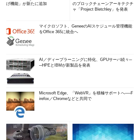
げ機能」が新たに追加
のブロックチェーンアーキテクチ
ャ「Project Bletchley」を発表
マイクロソフト、GeneeのAIスケジュール管理機能
をOffice 365に統合へ
AI／ディープラーニングに特化、GPUサーバ続々─
─HPEとIBMが新製品を発表
Microsoft Edge、「WebVR」を積極サポートへ──F
irefox／Chromeなどと共同で