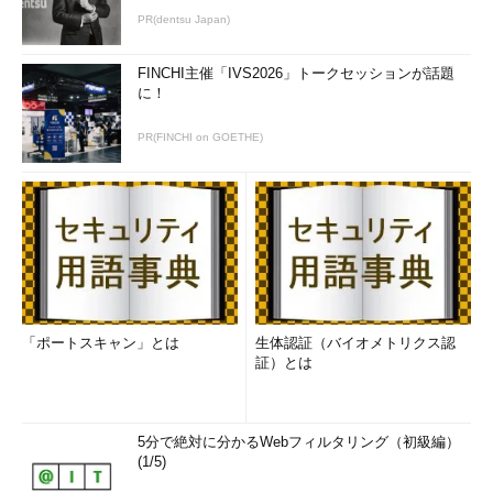
PR(dentsu Japan)
FINCHI主催「IVS2026」トークセッションが話題
に！
PR(FINCHI on GOETHE)
「ポートスキャン」とは
生体認証（バイオメトリクス認
証）とは
5分で絶対に分かるWebフィルタリング（初級編）
(1/5)