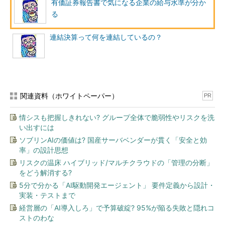
有価証券報告書で気になる企業の給与水準が分か
表」に対するものがあるのでどちらもチェックします。追記情報
る
は報告書内末尾に近い部分に記載されます。
NTTデータでは、リース取引に関する会計基準の早期適用およ
連結決算って何を連結しているの？
び、今後予定している社債の発行（1000億円）について追記情報
が記載されています。日本ユニシス社では記載はありません。追
記情報には、会計の知識が多少必要となるものもありますが、分
かる範囲で、見ておいて損はないでしょう。
関連資料（ホワイトペーパー）
PR
有報を見ると、企業の違った一面が垣間見えるかもしれませ
んね。それではまた。
情シスも把握しきれない? グループ全体で脆弱性やリスクを洗
い出すには
ソブリンAIの価値は? 国産サーバベンダーが貫く「安全と効
筆者紹介
率」の設計思想
吉田延史（よしだのぶふみ）
リスクの温床 ハイブリッド/マルチクラウドの「管理の分断」
をどう解消する?
京都生まれ。京都大学理学部卒業後、コンピュータの
5分で分かる「AI駆動開発エージェント」 要件定義から設計・
世界に興味を持ち、オービックにネットワークエンジ
実装・テストまで
ニアとして入社。その後、公認会計士を志し同社を退社。
経営層の「AI導入しろ」で予算破綻? 95%が陥る失敗と隠れコ
ストのわな
2007年、会計士試験合格。仰星監査法人に入所し現在に至