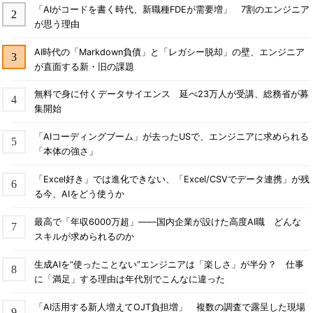
「AIがコードを書く時代、新職種FDEが需要増」 7割のエンジニア
が思う理由
AI時代の「Markdown負債」と「レガシー脱却」の壁、エンジニア
が直面する新・旧の課題
無料で身に付くデータサイエンス 延べ23万人が受講、総務省が募
集開始
「AIコーディングブーム」が去ったUSで、エンジニアに求められる
「本体の強さ」
「Excel好き」では進化できない、「Excel/CSVでデータ連携」が残
る今、AIをどう使うか
最高で「年収6000万超」――国内企業が設けた高度AI職 どんな
スキルが求められるのか
生成AIを“使ったことない”エンジニアは「楽しさ」が半分？ 仕事
に「満足」する理由は年代別でこんなに違った
「AI活用する新人増えてOJT負担増」 複数の調査で露呈した現場