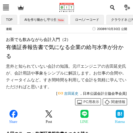
TOP
AIを作り動かし守り生かす
ロー/ノーコード
クラウドネイ
連載
2008年10月30日 公開
お茶でも飲みながら会計入門（2）
有価証券報告書で気になる企業の給与水準が分か
る
意外と知られていない会計の知識。元ITエンジニアの吉田延史氏
が、会計用語や事象をシンプルに解説します。お仕事の合間や､
ティータイムなど。すき間時間を利用して会計を気軽に学んでい
ただければと思います。
[
吉田延史
，日本公認会計士協会準会員]
PC用表示
関連情報
Share
Post
LINE
Hatena