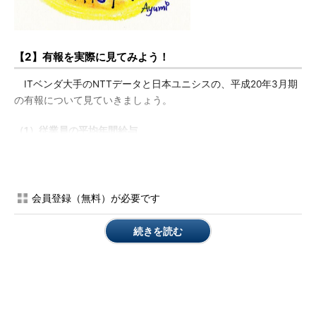
【2】有報を実際に見てみよう！
ITベンダ大手のNTTデータと日本ユニシスの、平成20年3月期
の有報について見ていきましょう。
（1）従業員の平均年間給与
「第一部 企業情報 ⇒ 第一 企業の概況 ⇒ ５ 従業員の状況」
を見てみましょう。「提出会社の状況」という項に平均年間給与
の記載があります。従業員の平均年齢や平均勤続年数も記載があ
会員登録（無料）が必要です
ります。
続きを読む
NTTデータ（EDINETの提出者名称「エヌ・ティ・ティ・デー
タ」）は平均年齢35.8歳、平均勤続年数12.3年、平均年間給与約
806万円、日本ユニシス社は平均年齢41.4歳、平均勤続年数14.3
年、平均年間給与約840万円であることが分かります。両社を比
較するとNTTデータの方が若い人が多く、平均年間給与が低いで