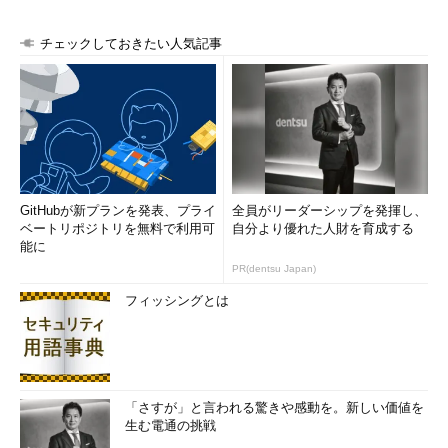
る。
チェックしておきたい人気記事
イラスト：Ayumi
「次回」へ
GitHubが新プランを発表、プライ
全員がリーダーシップを発揮し、
ベートリポジトリを無料で利用可
自分より優れた人財を育成する
能に
PR(dentsu Japan)
フィッシングとは
「さすが」と言われる驚きや感動を。新しい価値を
生む電通の挑戦