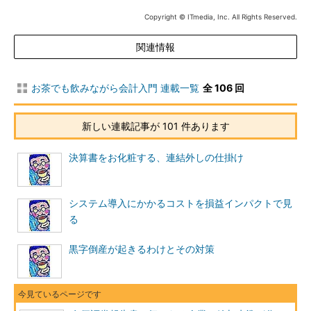
すね。ただし、平均年間給与は平均勤続年数が高い方が通常高い
Copyright © ITmedia, Inc. All Rights Reserved.
と思われるので、同年齢でどちらの給与が高いかは、これだけで
は分かりません。
関連情報
（2）役員の報酬
お茶でも飲みながら会計入門 連載一覧
全 106 回
役員の報酬も見ることができます。「第一部 企業情報 ⇒ 第四
提出会社の状況 ⇒ ６ コーポレート・ガバナンスの状況」を見て
新しい連載記事が 101 件あります
みましょう。「役員報酬の内容」という項に記載があります。取
締役について見てみると、NTTデータは8人で2億9600万円（1人
決算書をお化粧する、連結外しの仕掛け
当たり3700万円）、日本ユニシスは10人で4億500万円（1人当た
り4050万円）であることが分かります。取締役となるとさすが
に高収入ですね。
システム導入にかかるコストを損益インパクトで見
る
（3）監査報告書の追記情報
黒字倒産が起きるわけとその対策
会計監査人が有報記載事項の中で、特に重要と判断した内容
は、「監査報告書」上で追記情報として記載します。当期の監査
報告書を見てみましょう。グループ全体を対象とする「連結財務
諸表」に対するものと、提出会社1社だけを対象とする「財務諸