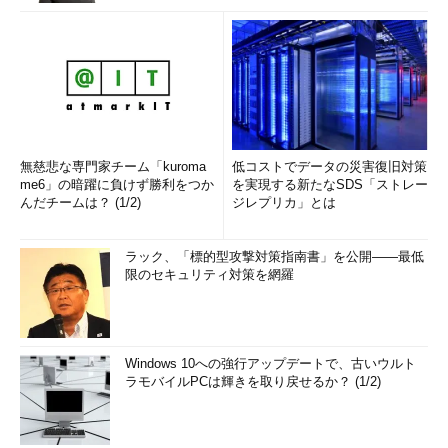
無慈悲な専門家チーム「kuroma
低コストでデータの災害復旧対策
me6」の暗躍に負けず勝利をつか
を実現する新たなSDS「ストレー
んだチームは？ (1/2)
ジレプリカ」とは
ラック、「標的型攻撃対策指南書」を公開――最低
限のセキュリティ対策を網羅
Windows 10への強行アップデートで、古いウルト
ラモバイルPCは輝きを取り戻せるか？ (1/2)