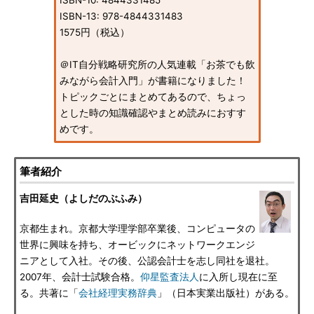
ISBN-10: 4844331485
ISBN-13: 978-4844331483
1575円（税込）
＠IT自分戦略研究所の人気連載「お茶でも飲
みながら会計入門」が書籍になりました！
トピックごとにまとめてあるので、ちょっ
とした時の知識確認やまとめ読みにおすす
めです。
筆者紹介
吉田延史（よしだのぶふみ）
京都生まれ。京都大学理学部卒業後、コンピュータの
世界に興味を持ち、オービックにネットワークエンジ
ニアとして入社。その後、公認会計士を志し同社を退社。
2007年、会計士試験合格。
仰星監査法人
に入所し現在に至
る。共著に「
会社経理実務辞典
」（日本実業出版社）がある。