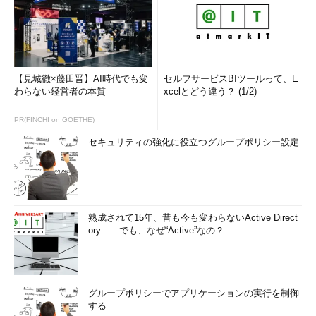
【見城徹×藤田晋】AI時代でも変
セルフサービスBIツールって、E
わらない経営者の本質
xcelとどう違う？ (1/2)
PR(FINCHI on GOETHE)
セキュリティの強化に役立つグループポリシー設定
熟成されて15年、昔も今も変わらないActive Direct
ory――でも、なぜ“Active”なの？
グループポリシーでアプリケーションの実行を制御
する