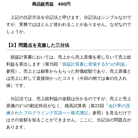
商品販売益 400円
上記の仕訳方法を分記法と呼びます。分記法はシンプルなので
すが、実務ではほとんど使われることがありません。なぜなので
しょうか。
【2】問題点を克服した三分法
損益計算書においては、売上から売上原価を差し引いて売上総
利益を算出します（第15回「
損益計算書に登場する5つの利益
」
参照）。売上とは顧客からもらった対価総額であり、売上原価と
は売上に対して直接掛かったコスト（今回の例では傘の仕入れ
値）です。
分記法では、売上総利益の金額は分かるのですが、売上と売上
原価の2つの勘定科目がなく、残高試算表（第22回「
会計界の洗
練されたプログラミング言語――複式簿記
」参照）を見るだけで
はその金額を知ることができません。ここに、分記法の問題点が
あります。