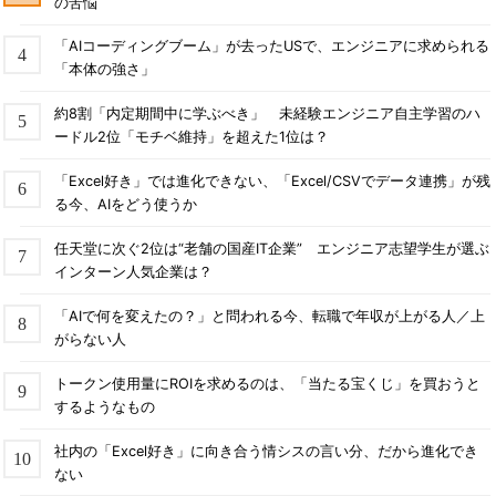
の苦悩
「AIコーディングブーム」が去ったUSで、エンジニアに求められる
「本体の強さ」
約8割「内定期間中に学ぶべき」 未経験エンジニア自主学習のハ
ードル2位「モチベ維持」を超えた1位は？
「Excel好き」では進化できない、「Excel/CSVでデータ連携」が残
る今、AIをどう使うか
任天堂に次ぐ2位は“老舗の国産IT企業” エンジニア志望学生が選ぶ
インターン人気企業は？
「AIで何を変えたの？」と問われる今、転職で年収が上がる人／上
がらない人
トークン使用量にROIを求めるのは、「当たる宝くじ」を買おうと
するようなもの
社内の「Excel好き」に向き合う情シスの言い分、だから進化でき
ない