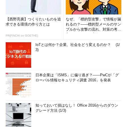
【西野亮廣】つくりたいものを追
なぜ、「標的型攻撃」で情報が漏
求できる環境の作り方とは
れるの？――標的型メールのサン
プルから攻撃の流れ、対策の考え
方まで、もう一度分かりやすく
PR(FINCHI on GOETHE)
解...
IoTとは何か？企業、社会をどう変えるのか？ (1/
3)
日本企業は「ISMS」に偏り過ぎ？――PwCが「グ
ローバル情報セキュリティ調査 2016」を発表
知っておいて損はなし！ Office 2016からのダウン
グレード方法 (1/3)