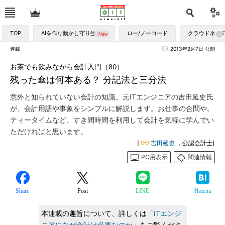
TOP
AIを作り動かし守り生かす
ロー/ノーコード
クラウドネイ
連載
2013年2月7日 公開
お茶でも飲みながら会計入門（80）
残った傘は何本ある？ 分記法と三分法
意外と知られていない会計の知識。元ITエンジニアの吉田延史氏
が、会計用語や事象をシンプルに解説します。お仕事の合間や､
ティータイムなど、すき間時間を利用して会計を気軽に学んでい
ただければと思います。
[
吉田延史
，公認会計士]
PC用表示
関連情報
Share
Post
LINE
Hatena
本連載の趣旨について、詳しくは「
ITエンジ