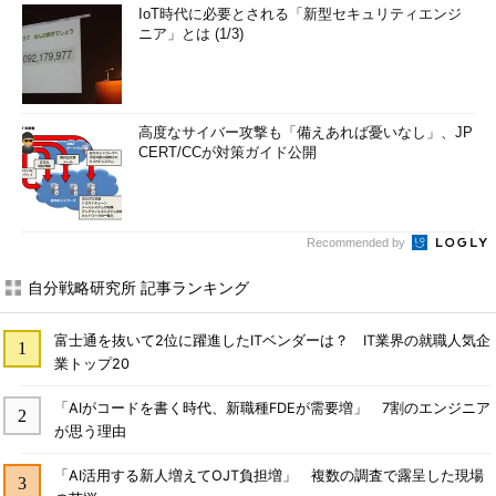
IoT時代に必要とされる「新型セキュリティエンジ
ニア」とは (1/3)
高度なサイバー攻撃も「備えあれば憂いなし」、JP
CERT/CCが対策ガイド公開
Recommended by
自分戦略研究所 記事ランキング
富士通を抜いて2位に躍進したITベンダーは？ IT業界の就職人気企
業トップ20
「AIがコードを書く時代、新職種FDEが需要増」 7割のエンジニア
が思う理由
「AI活用する新人増えてOJT負担増」 複数の調査で露呈した現場