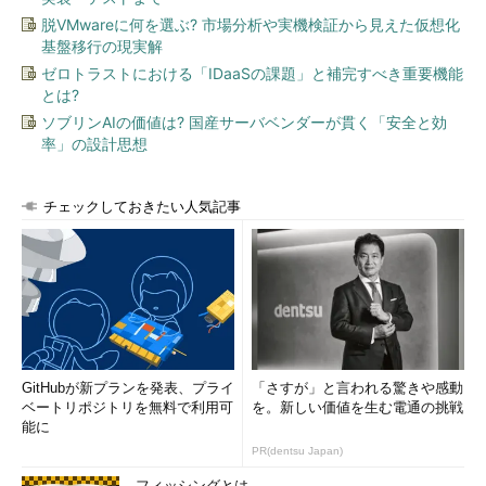
脱VMwareに何を選ぶ? 市場分析や実機検証から見えた仮想化
基盤移行の現実解
ゼロトラストにおける「IDaaSの課題」と補完すべき重要機能
とは?
ソブリンAIの価値は? 国産サーバベンダーが貫く「安全と効
率」の設計思想
チェックしておきたい人気記事
GitHubが新プランを発表、プライ
「さすが」と言われる驚きや感動
ベートリポジトリを無料で利用可
を。新しい価値を生む電通の挑戦
能に
PR(dentsu Japan)
フィッシングとは