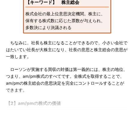
【キーワード】 株主総会
株式会社の最上位意思決定機関。株主に、
保有する株式数に応じた票数が与えられ、
多数決により決議される
ちなみに、社長も株主になることができるので、小さい会社で
はたいてい社長が大株主になり、社長の意思と株主総会の意思が
一致します。
ローソンが実施する買収の対価は第一義的には、株主の地位、
つまり、am/pm株式のすべてです。全株式を取得することで、
am/pmの株主総会の意思決定を完全にコントロールすることが
できます。
【2】am/pmの株式の価値
ローソンの思惑を見たところで、次に現在の親会社であるレッ
クス・ホールディングスの立場からこの取引を検証します。レッ
クス・ホールディングスからすると、am/pmは子会社であり、