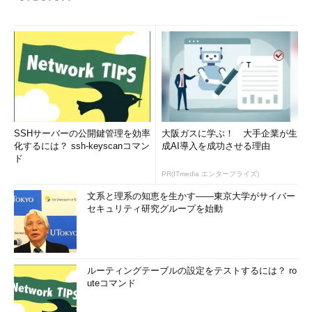
（株式）をめぐる取引であり、（2）買収する側は通常、買収対
象会社の資産の実質的な価値を超えた金額で契約し、（3）それ
は自社との相乗効果を狙ったものであること、に注意すると、取
引の全貌が分かりやすいですね。それではまた。
筆者紹介
吉田延史（よしだのぶふみ）
SSHサーバーの公開鍵管理を効率
大阪ガスに学ぶ！ 大手企業が生
化するには？ ssh-keyscanコマン
成AI導入を成功させる理由
京都生まれ。京都大学理学部卒業後、コンピュータの
ド
世界に興味を持ち、オービックにネットワークエンジ
PR(ITmedia エンタープライズ)
ニアとして入社。その後、公認会計士を志し同社を退社。
文系と理系の知恵を生かす――東京大学がサイバー
2007年、会計士試験合格。仰星監査法人に入所し現在に至
セキュリティ研究グループを始動
る。
イラスト：Ayumi
ルーティングテーブルの設定をテストするには？ ro
uteコマンド
「次回」へ