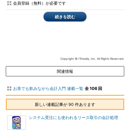
株主総会の意思決定をコントロールできる立場にありますが、レ
会員登録（無料）が必要です
ックス・ホールディングスにとってam/pmは悩みの種だったと
想像されます。それは、am/pmの直前期の貸借対照表の概要を
続きを読む
見ることによって分かります。
買収対象会社であるam/pmの概要（2008年12月期見込み）
総資産
433億円
純資産
△139億円
Copyright © ITmedia, Inc. All Rights Reserved.
出典：「
株式会社ローソン 株式会社エーエム・ピーエム・ジャパン 基本合意
書締結に関する説明会
」
関連情報
負債は、「総資産－純資産」で求められますので、433－（－
139）=572億円です。つまり、am/pmは、資産より借金のほう
お茶でも飲みながら会計入門 連載一覧
全 106 回
が大きい債務超過会社だったのです。仮にいま、レックス・ホー
ルディングスが支配権を行使して、事業を清算し、資産を売却し
新しい連載記事が 90 件あります
て負債の返済に充てても139億円足りないことになります。もっ
とも、資産が現在の時価で計上されているわけではないですが、
システム受注にも使われるリース取引の会計処理
139億円を補填できるほどの含み益のある資産はないと想像され
ます。