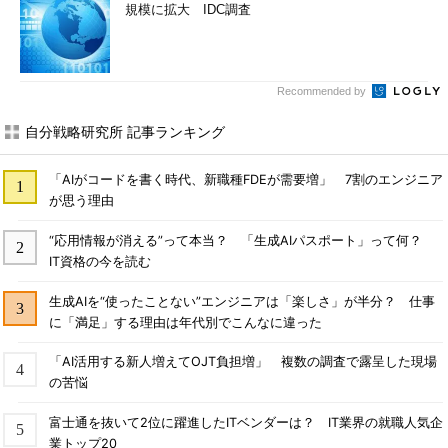
規模に拡大 IDC調査
Recommended by
自分戦略研究所 記事ランキング
「AIがコードを書く時代、新職種FDEが需要増」 7割のエンジニア
が思う理由
“応用情報が消える”って本当？ 「生成AIパスポート」って何？
IT資格の今を読む
生成AIを“使ったことない”エンジニアは「楽しさ」が半分？ 仕事
に「満足」する理由は年代別でこんなに違った
「AI活用する新人増えてOJT負担増」 複数の調査で露呈した現場
の苦悩
富士通を抜いて2位に躍進したITベンダーは？ IT業界の就職人気企
業トップ20