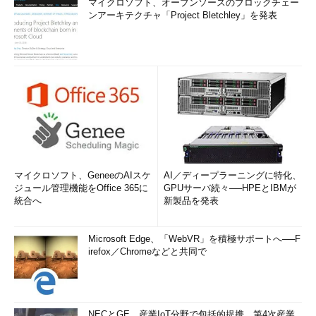
マイクロソフト、オープンソースのブロックチェー
ンアーキテクチャ「Project Bletchley」を発表
マイクロソフト、GeneeのAIスケ
AI／ディープラーニングに特化、
ジュール管理機能をOffice 365に
GPUサーバ続々──HPEとIBMが
統合へ
新製品を発表
Microsoft Edge、「WebVR」を積極サポートへ──F
irefox／Chromeなどと共同で
NECとGE、産業IoT分野で包括的提携 第4次産業