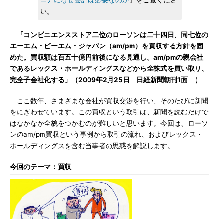
ニアになぜ会計は必要なのか
」をご覧くださ
い。
「コンビニエンスストア二位のローソンは二十四日、同七位の
エーエム・ピーエム・ジャパン（am/pm）を買収する方針を固
めた。買収額は百五十億円前後になる見通し。am/pmの親会社
であるレックス・ホールディングスなどから全株式を買い取り、
完全子会社化する」（2009年2月25日 日経新聞朝刊1面 ）
ここ数年、さまざまな会社が買収交渉を行い、そのたびに新聞
をにぎわせています。この買収という取引は、新聞を読むだけで
はなかなか全貌をつかむのが難しいと思います。今回は、ローソ
ンのam/pm買収という事例から取引の流れ、およびレックス・
ホールディングスを含む当事者の思惑を解説します。
今回のテーマ：買収