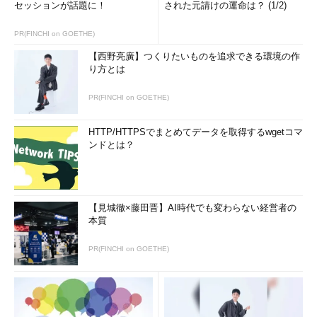
セッションが話題に！
された元請けの運命は？ (1/2)
PR(FINCHI on GOETHE)
【3】ローソンは相乗効果を見込んでいる
【西野亮廣】つくりたいものを追求できる環境の作
り方とは
現状、am/pmは財務諸表だけを見ると資産価値のない会社で
すが、ローソンにとって魅力的な部分があるのです。これまで、
PR(FINCHI on GOETHE)
am/pmは独自システムで、仕入れルートやコンピュータシステ
ム、商品の輸送体制などを構築してきました。しかし、それはロ
HTTP/HTTPSでまとめてデータを取得するwgetコマ
ンドとは？
ーソンやファミリーマートに比べると小規模であり、規模のメリ
ットを十分に生かしきれてなかったかもしれません。その点ロー
ソンは、すでに全国レベルでそれらを構築していますので、ロー
ソンがam/pmをグループに収め、am/pmにローソンのシステム
【見城徹×藤田晋】AI時代でも変わらない経営者の
を利用してもらうことで、そういったコストの削減を見込むこと
本質
ができます。
PR(FINCHI on GOETHE)
また、ローソンはセブンイレブンやファミリーマートに比べ
て、東京都内に開設している店舗が少ないという特徴がありま
す。以下は東京都都内の店舗数の各社別の比較資料（各社Webペ
ージ参照）です。