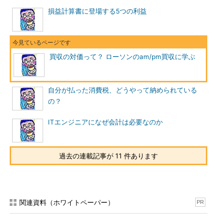
損益計算書に登場する5つの利益
そんな財務状況にあるam/pmですから、レックス・ホールデ
ィングスからすると、これから先、負債を吹き飛ばすような大儲
けができる期待もそう大きくなく、支配権を買い取ってくれる先
を探していたのです。
買収の対価って？ ローソンのam/pm買収に学ぶ
そういった状況で、ローソンが買い取りに名乗りをあげたので
す。ローソンとしても、am/pmは借金の方が大きい会社ですか
ら、大幅なディスカウントを要求し、以下のような取引条件で合
自分が払った消費税、どうやって納められている
意されました（厳密にいうともっとややこしいですが、実質的に
の？
は以下のように考えられます）。
ITエンジニアになぜ会計は必要なのか
*** 一部省略されたコンテンツがあります。
PC版でご覧くださ
い。
***
過去の連載記事が 11 件あります
上記の取引は一体のものと考えるべきで、ローソンはam/pm
の支配およびam/pmに対する200億円の貸付金をおよそ150億円
で取得したということになります。レックス・ホールディングス
は損をする取引ですが、このまま事業継続を続けるともっと損失
関連資料（ホワイトペーパー）
PR
が大きくなるかもしれないので、やむを得ないと判断していま