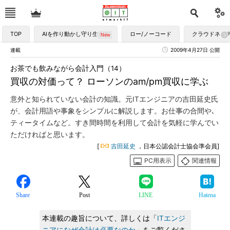
TOP
AIを作り動かし守り生かす
ロー/ノーコード
クラウドネイ
連載
2009年4月27日 公開
お茶でも飲みながら会計入門（14）
買収の対価って？ ローソンのam/pm買収に学ぶ
意外と知られていない会計の知識。元ITエンジニアの吉田延史氏
が、会計用語や事象をシンプルに解説します。お仕事の合間や､
ティータイムなど。すき間時間を利用して会計を気軽に学んでい
ただければと思います。
[
吉田延史
，日本公認会計士協会準会員]
PC用表示
関連情報
Share
Post
LINE
Hatena
本連載の趣旨について、詳しくは「
ITエンジ