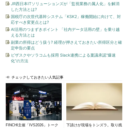
す。一方ローソンは、am/pmが立ち直ってくれない限り、株式
JR西日本ITソリューションズが「監視業務の属人化」を解消
は紙くずとなり、200億円の貸付はすべて貸倒損失ということに
した方法とは?
なります。ローソンとしてもそれを承知の上で取引に合意してい
国税庁の次世代基幹システム「KSK2」稼働開始に向けて、対
ます。いったいなぜでしょうか。
応すべき変更点とは?
AI活用のつまずきポイント 「社内データ活用の壁」を乗り越
える方法とは
【キーワード】 貸付金
副業の所得はどう扱う? 経理が押さえておきたい所得区分と確
定申告の要点
投資先などに貸したお金のこと。借りた側
（ここではam/pm）は返済義務を負う。一
ビザスクやソラコムも採用 Slack連携による稟議承認“爆速
化”の方法
方株式は、発行側（ここではam/pm）が返
済義務を負わない。この点で貸付金と株式
は決定的に異なる
チェックしておきたい人気記事
FINCHI主催「IVS2026」トーク
下請けが現場をトンズラ。取り残