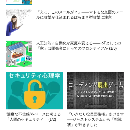
「えっ、このメールが？」――マトモな文面のメー
ルに攻撃が仕込まれるばらまき型攻撃に注意
人工知能／自動化が家庭を変える――IoTとしての
「家」は開発者にとってのフロンティアか (1/3)
“適度な不信感”をベースに考える
「いきなり役員面接権」あげます
「人間のセキュリティ」 (1/2)
──ジャストシステムから「挑戦
状」が届きました