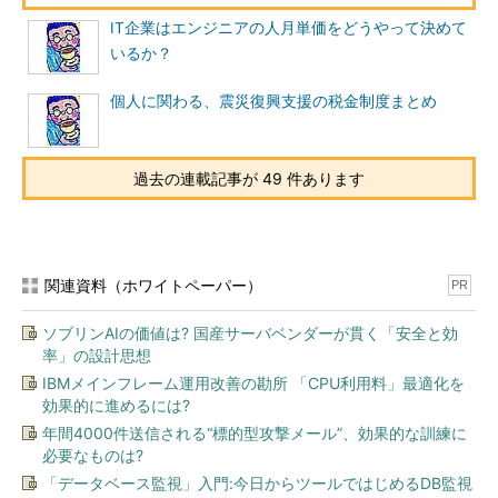
システム導入を成功に導いてくれる信頼できるベンダに注文する
IT企業はエンジニアの人月単価をどうやって決めて
傾向が強くなります。
いるか？
ユーザー側は見積書を見てどう判断するかについて解説しまし
個人に関わる、震災復興支援の税金制度まとめ
た。開発するのにどのくらいの人月がかかるのかは、見積もりの
金額の妥当性を説明するために有用ですが、支払対価以上のメリ
ットが得られるのかどうか、企業の信頼性といったところが、ユ
過去の連載記事が 49 件あります
ーザーの大きな感心事になるわけです。それではまた。
筆者紹介
関連資料（ホワイトペーパー）
PR
吉田延史（よしだのぶふみ）
ソブリンAIの価値は? 国産サーバベンダーが貫く「安全と効
京都生まれ。京都大学理学部卒業後、コンピュータの
率」の設計思想
世界に興味を持ち、オービックにネットワークエンジ
IBMメインフレーム運用改善の勘所 「CPU利用料」最適化を
ニアとして入社。その後、公認会計士を志し同社を退社。
効果的に進めるには?
2007年、会計士試験合格。
仰星監査法人
に入所し現在に至
年間4000件送信される“標的型攻撃メール”、効果的な訓練に
る。共著に「
会社経理実務辞典
」（日本実業出版社）がある。
必要なものは?
「データベース監視」入門:今日からツールではじめるDB監視