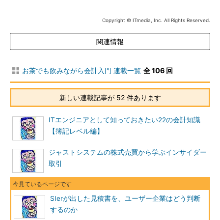
【3】 相見積もりについて
Copyright © ITmedia, Inc. All Rights Reserved.
大きな商談では、相見積もりを取ることがあります。見積額を
比較検討する場合、金額は当然、重要な考慮要素です。それ以外
関連情報
には、類似システムの導入実績、ベンダの営業担当から感じ取れ
る社風、ブランド力なども考慮要素として重視されます。
お茶でも飲みながら会計入門 連載一覧
全 106 回
新しい連載記事が 52 件あります
ITエンジニアとして知っておきたい22の会計知識
【簿記レベル編】
ジャストシステムの株式売買から学ぶインサイダー
取引
システムは建物や車などと違って、無形資産であり、他社に売
るものではありません。導入に失敗して誰も使わないようなシス
テムだったり、使っても効率が悪いシステムだったりした場合
SIerが出した見積書を、ユーザー企業はどう判断
は、投資は失敗ということになります。設計から導入、保守まで
するのか
を含めると、長い付き合いとなるわけですから、多少高くても、