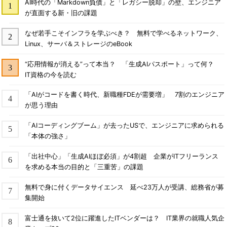
AI時代の「Markdown負債」と「レガシー脱却」の壁、エンジニア
が直面する新・旧の課題
なぜ若手こそインフラを学ぶべき？ 無料で学べるネットワーク、
Linux、サーバ＆ストレージのeBook
“応用情報が消える”って本当？ 「生成AIパスポート」って何？
IT資格の今を読む
「AIがコードを書く時代、新職種FDEが需要増」 7割のエンジニア
が思う理由
「AIコーディングブーム」が去ったUSで、エンジニアに求められる
「本体の強さ」
「出社中心」「生成AIほぼ必須」が4割超 企業がITフリーランス
を求める本当の目的と「三重苦」の課題
無料で身に付くデータサイエンス 延べ23万人が受講、総務省が募
集開始
富士通を抜いて2位に躍進したITベンダーは？ IT業界の就職人気企