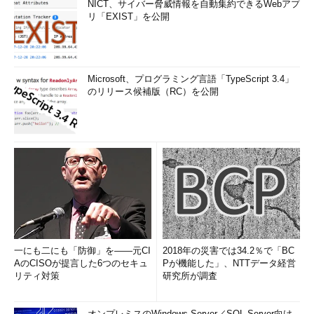
NICT、サイバー脅威情報を自動集約できるWebアプ
リ「EXIST」を公開
Microsoft、プログラミング言語「TypeScript 3.4」
のリリース候補版（RC）を公開
一にも二にも「防御」を――元CI
2018年の災害では34.2％で「BC
AのCISOが提言した6つのセキュ
Pが機能した」、NTTデータ経営
リティ対策
研究所が調査
オンプレミスのWindows Server／SQL Server向け