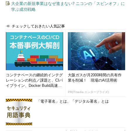
イラスト：Ayumi
大企業の新規事業はなぜ進まない? ニコンの「スピンオフ」に
学ぶ成功戦略
「次回」へ
チェックしておきたい人気記事
コンテナベースの継続的インテグ
大阪ガスが月2000時間の共有作
レーションの利点／課題と、CIパ
業を削減！ 現場のAI活用術
イプライン、Docker Build高速化
のコツ (1/2...
PR(ITmedia エンタープライズ)
「電子署名」とは、「デジタル署名」とは