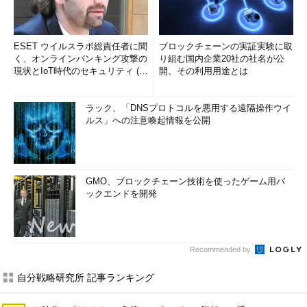
ESET ウイルスラボ総責任者に聞
ブロックチェーンの実証実験に取
く、オンラインバンキング攻撃の
り組む国内企業20社の社名が公
現状とIoT時代のセキュリティ (1/
開、その利用用途とは
2)
ラック、「DNSプロトコルを悪用する遠隔操作ウイ
ルス」への注意喚起情報を公開
GMO、ブロックチェーン技術を使ったゲーム用バ
ックエンドを開発
Recommended by
自分戦略研究所 記事ランキング