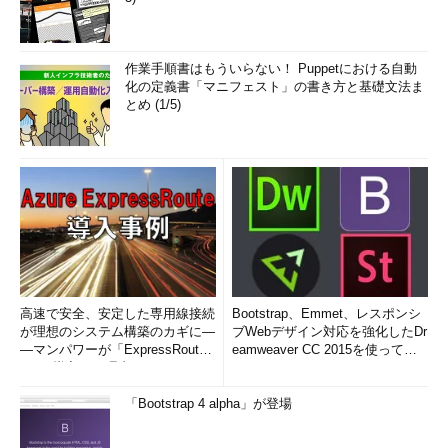
作業手順書はもういらない！ Puppetにおける自動
化の定義書「マニフェスト」の書き方と基礎文法ま
とめ (1/5)
高速で安全、安定した専用線接続
Bootstrap、Emmet、レスポンシ
が理想のシステム構築のカギに―
ブWebデザイン対応を強化したDr
―マンパワーが「ExpressRout
eamweaver CC 2015を使って
e」を導入した理由
み...
「Bootstrap 4 alpha」が登場