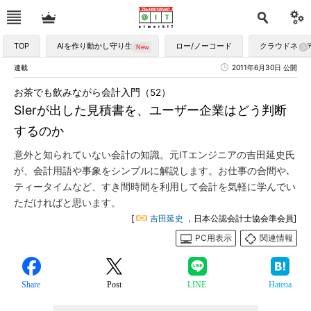
TOP
AIを作り動かし守り生かす
ロー/ノーコード
クラウドネイ
連載
2011年6月30日 公開
お茶でも飲みながら会計入門（52）
SIerが出した見積書を、ユーザー企業はどう判断
するのか
意外と知られていない会計の知識。元ITエンジニアの吉田延史氏
が、会計用語や事象をシンプルに解説します。お仕事の合間や､
ティータイムなど、すき間時間を利用して会計を気軽に学んでい
ただければと思います。
[
吉田延史
，日本公認会計士協会準会員]
PC用表示
関連情報
Share
Post
LINE
Hatena