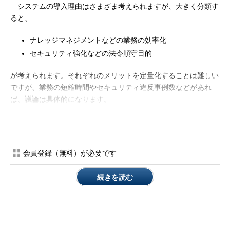
システムの導入理由はさまざま考えられますが、大きく分類す
ると、
ナレッジマネジメントなどの業務の効率化
セキュリティ強化などの法令順守目的
が考えられます。それぞれのメリットを定量化することは難しい
ですが、業務の短縮時間やセキュリティ違反事例数などがあれ
ば、議論は具体的になります。
もう1つ大きな要素は「コスト」です。自社利用システムであ
れば、見積金額を利用対象者で割ることによって、1人当たりの
コストが算出できます。1人当たりのコストとして算出すること
会員登録（無料）が必要です
により、見積もり金額の妥当性を感じやすくなります。システム
の導入によって、低減できるコストもあります。例えば、携帯電
続きを読む
話の使用料金は郵便が利用されなくなり、メールで代替されるよ
うになりました。このシステム導入によって、切手代が低減され
わけです。こういった減少効果も、決定権を持つ人への説得材料
となります。