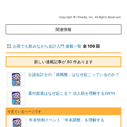
つまり、その年1年間で起こった変化を織り込んで正確に計算
した所得税額と、毎月源泉徴収した金額の合計には通常ずれが生
Copyright © ITmedia, Inc. All Rights Reserved.
じます。そのずれを調整するプロセスが年末調整なのです。
関連情報
これは、忘年会において参加者が多い場合に、幹事が会費をあ
らかじめ徴収するのと似ています。参加者が多いと支払いが高額
お茶でも飲みながら会計入門 連載一覧
全 106 回
になり、飲みの席で徴収していては、支払いが大変になってしま
うため、あらかじめ徴収することがあります。わたしも幹事を経
新しい連載記事が 80 件あります
験したことがあるのでよく分かるのですが、これがなかなか想定
どおりの金額になりません。コース料理を取っていても、別のメ
公認会計士の「就職難」はなぜ起こっているのか？
ニューを頼む人がいたり、急遽来なくなる人がいたりするため、
精算してみると支払額と最初にもらった金額の合計は、ずれてし
まうものです。
還付超過はなぜ起こる？ 法人税を理解する5W1H
年末調整において、国はさしずめ忘年会の幹事となります。大
昔に比べると源泉徴収の精度はかなり上がりましたが、やはり想
定どおりの金額にはならず、年末調整でずれを調整します。ただ
し、実際に年末調整の事務作業を行うのは国ではなく企業の給与
年末恒例イベント「年末調整」を理解する
計算担当者です。