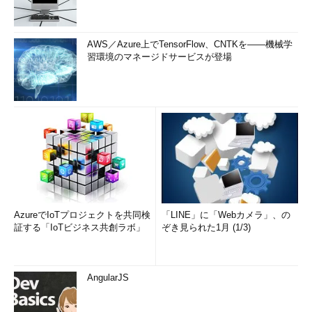
AWS／Azure上でTensorFlow、CNTKを――機械学
習環境のマネージドサービスが登場
AzureでIoTプロジェクトを共同検
「LINE」に「Webカメラ」、の
証する「IoTビジネス共創ラボ」
ぞき見られた1月 (1/3)
AngularJS