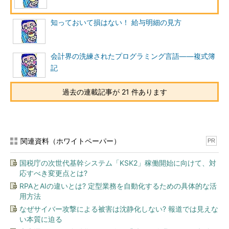
知っておいて損はない！ 給与明細の見方
【キーワード】 源泉徴収
毎月の給与支払額などから、年間に発生す
会計界の洗練されたプログラミング言語――複式簿
る所得税額を想定し、あらかじめ徴収する
記
制度のこと。想定どおりの金額になること
はほとんどないため、年末になると、給与
過去の連載記事が 21 件あります
計算担当者が、毎月の源泉徴収の合計額と
年間の所得税額のずれを精算（年末調整と
呼ばれる）する。
関連資料（ホワイトペーパー）
PR
国税庁の次世代基幹システム「KSK2」稼働開始に向けて、対
応すべき変更点とは?
RPAとAIの違いとは? 定型業務を自動化するための具体的な活
用方法
なぜサイバー攻撃による被害は沈静化しない? 報道では見えな
い本質に迫る