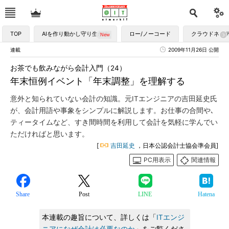
TOP
AIを作り動かし守り生かす
ロー/ノーコード
クラウドネイ
連載
2009年11月26日 公開
お茶でも飲みながら会計入門（24）
年末恒例イベント「年末調整」を理解する
意外と知られていない会計の知識。元ITエンジニアの吉田延史氏
が、会計用語や事象をシンプルに解説します。お仕事の合間や､
ティータイムなど、すき間時間を利用して会計を気軽に学んでい
ただければと思います。
[
吉田延史
，日本公認会計士協会準会員]
PC用表示
関連情報
Share
Post
LINE
Hatena
本連載の趣旨について、詳しくは「
ITエンジ