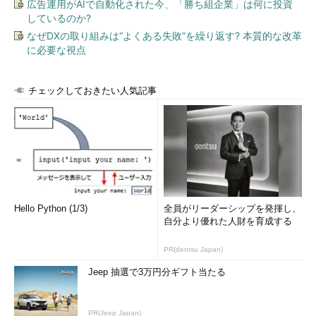
広告運用がAIで自動化された今、「勝ち組企業」は何に投資
源泉徴収は通常年税額より若干高い金額で行われるため、年末
しているのか?
調整では大半の人が払いすぎた所得税の還付を受けます。ただ
なぜDXの取り組みは“よくある失敗”を繰り返す? 本質的な改革
し、精算の結果、納税額に不足が出る場合もあり、年末調整で追
に必要な視点
加の納付が必要になることもあります。
年末調整をする際には、所得税で控除を受ける扶養控除、各保
チェックしておきたい人気記事
険料控除などの年末時点の最新個人データが必要になります。そ
のため、年末近くになると各種控除項目に関する申請書を各自が
記入することになります。給与所得のほかに一定額以上の講演料
収入や副業収入のある人は、年末調整の後（翌年2月中旬～3月
中旬ごろ）に、それらを加味した所得により税額計算を自ら実施
しなければいけません（確定申告と呼びます）。確定申告を行う
と、個人の納税意識が高まることから、民主党は現在の年末調整
Hello Python (1/3)
全員がリーダーシップを発揮し、
制度を選択制に変更し、原則すべての人が確定申告を行う制度を
自分より優れた人財を育成する
取ることを提言しています。
PR(dentsu Japan)
年末調整は給与計算担当者にとってかなり大変な作業です。た
Jeep 抽選で3万円分ギフト当たる
いてい12月の給与や賞与に調整額を加減算しますので、時間との
戦いです。また、ほとんどすべての従業員が対象となり、1人ひ
PR(Jeep Japan)