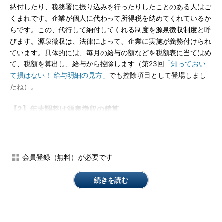
納付したり、税務署に振り込みを行ったりしたことのある人はご
くまれです。企業が個人に代わって所得税を納めてくれているか
らです。この、代行して納付してくれる制度を源泉徴収制度と呼
びます。源泉徴収は、法律によって、企業に実施が義務付けられ
ています。具体的には、毎月の給与の額などを税額表に当てはめ
て、税額を算出し、給与から控除します（第23回
「知っておい
て損はない！ 給与明細の見方」
でも控除項目として登場しまし
たね）。
【2】年末調整は源泉徴収の精算
毎月の源泉徴収では、給与の額などから税額表を用いて徴収額
を算出しますが、所得税の計算には、より複雑な計算が必要で
す。例えば、子どもが生まれたら扶養家族が増えますが、所得税
会員登録（無料）が必要です
には扶養家族の人数に応じ、家計を考慮して税金を少なくしてく
れる扶養控除という仕組みがあります。12月に子どもが生まれる
続きを読む
と、扶養家族が増えて、年間ベースで算出する所得税は減少しま
す。しかし、その年の年初には、家族が増えることは誰にも確証
できませんから、1～11月までの源泉徴収では、年間ベースの所
得税額より多く徴収されていたことになります。