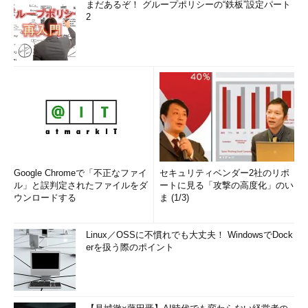
まだあるぞ！ グループポリシーの“鉄板”設定パート
2
Google Chromeで「不正なファイ
セキュリティベンダー2社のリポ
ル」と誤判定されたファイルをダ
ートに見る「攻撃の高度化」のい
ウンロードする
ま (1/3)
Linux／OSSに不慣れでも大丈夫！ WindowsでDock
erを扱う際のポイント