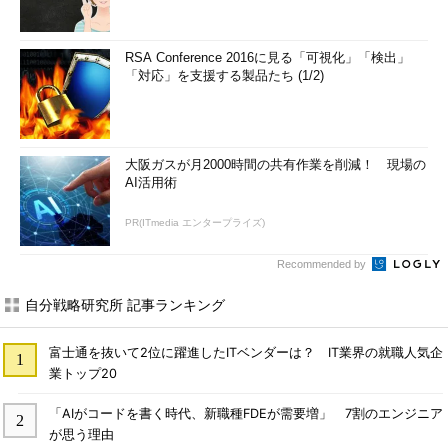
RSA Conference 2016に見る「可視化」「検出」
「対応」を支援する製品たち (1/2)
大阪ガスが月2000時間の共有作業を削減！ 現場の
AI活用術
PR(ITmedia エンタープライズ)
Recommended by
自分戦略研究所 記事ランキング
富士通を抜いて2位に躍進したITベンダーは？ IT業界の就職人気企
業トップ20
「AIがコードを書く時代、新職種FDEが需要増」 7割のエンジニア
が思う理由