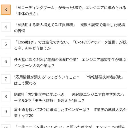
「AIコーディングブーム」が去ったUSで、エンジニアに求められる
「本体の強さ」
「AI活用する新人増えてOJT負担増」 複数の調査で露呈した現場
の苦悩
「Excel好き」では進化できない、「Excel/CSVでデータ連携」が残
る今、AIをどう使うか
任天堂に次ぐ2位は“老舗の国産IT企業” エンジニア志望学生が選ぶ
インターン人気企業は？
“応用情報が消える”ってどういうこと？ 「情報処理技術者試験」
はこう変わる
約8割「内定期間中に学ぶべき」 未経験エンジニア自主学習のハ
ードル2位「モチベ維持」を超えた1位は？
富士通を抜いて2位に躍進したITベンダーは？ IT業界の就職人気企
業トップ20
「一生コードを書いていたい」と願ったボクが、エンジニアの鎧を