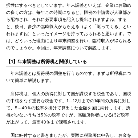
択性にするべきとしています。年末調整といえば、企業にお勤め
の多くの方は、毎年この時期になると、恒例の申請書が人事部か
ら配布され、それに必要事項を記入し提出されますよね。する
と、後日、多少の臨時収入がもらえる（よく「返ってくる」とい
われますね）といったイメージを持っておられると思います。で
は、どういった理由により年末調整を行い、臨時収入が得られる
のでしょうか。今回は、年末調整について解説します。
【1】年末調整は所得税と関係している
年末調整とは所得税の調整を行うものです。まずは所得税につ
いて簡単に解説します。
所得税は、個人の所得に対して国が課税する税金であり、国税
の中核をなす重要な税金です。1～12月までの1年間の所得に対し
て、5～40％の税率を掛けて算出した金額を国に納付します。所
得が少ないうちは5％の税率ですが、高額所得者になるほど税率
が上がって、最高40％まで課税されます。
国に納付すると書きましたが、実際に税務署に申告し、お金を