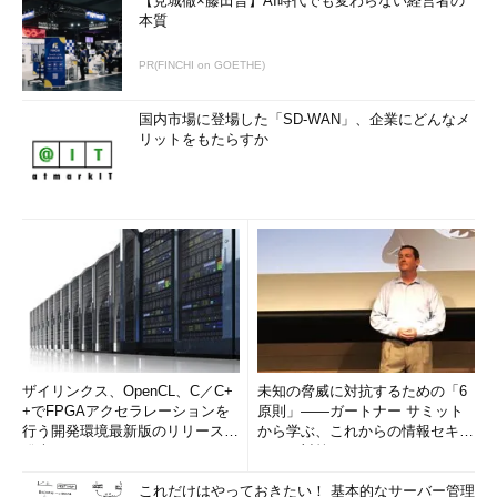
【見城徹×藤田晋】AI時代でも変わらない経営者の
本質
PR(FINCHI on GOETHE)
国内市場に登場した「SD-WAN」、企業にどんなメ
リットをもたらすか
ザイリンクス、OpenCL、C／C+
未知の脅威に対抗するための「6
+でFPGAアクセラレーションを
原則」――ガートナー サミット
行う開発環境最新版のリリースを
から学ぶ、これからの情報セキュ
発表
リティ対策
これだけはやっておきたい！ 基本的なサーバー管理