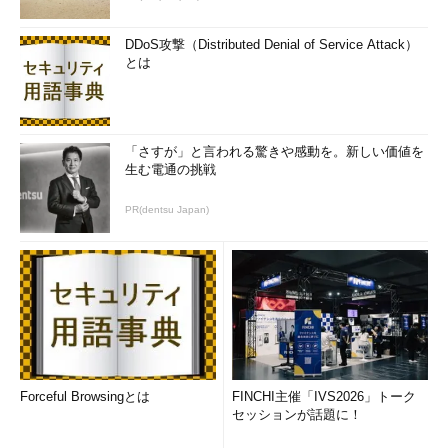
とり取れる控除などが違ってきますし、年末調整の意義を分かっ
ている従業員ばかりではなく、なかなか協力を得られないことも
DDoS攻撃（Distributed Denial of Service Attack）
あるようです。わたしも前職では恒例の申請書の提出が遅い方で
とは
した……。忙しい中でも、できるだけ人事部門に協力してあげる
のがいいですね。それではまた。
筆者紹介
「さすが」と言われる驚きや感動を。新しい価値を
生む電通の挑戦
吉田延史（よしだのぶふみ）
PR(dentsu Japan)
京都生まれ。京都大学理学部卒業後、コンピュータの
世界に興味を持ち、オービックにネットワークエンジ
ニアとして入社。その後、公認会計士を志し同社を退社。
2007年、会計士試験合格。
仰星監査法人
に入所し現在に至
る。共著に「
会社経理実務辞典
」（日本実業出版社）がある。
イラスト：Ayumi
Forceful Browsingとは
FINCHI主催「IVS2026」トーク
「次回」へ
セッションが話題に！