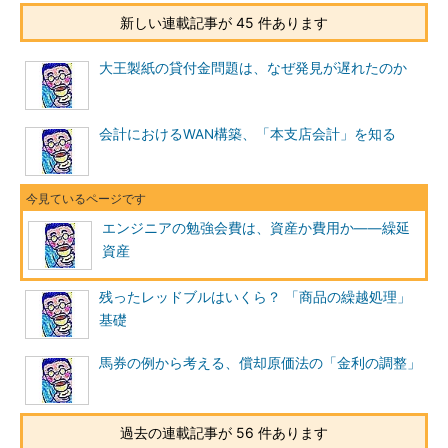
るという意味では資産となり得る）と考えています。
新しい連載記事が 45 件あります
繰延資産は簡単に言うと、Aさんのような考え方に基づいて
「5万円の支出を資産と見なす」方法です。
大王製紙の貸付金問題は、なぜ発見が遅れたのか
【2】今度は会計のおハナシ
会計におけるWAN構築、「本支店会計」を知る
次は、会計の話をしましょう。上場企業のB社は、資金調達の
ために10億円の社債（償還は3年後）を発行し、社債を発行する
ために3000万円の手数料を支払いました。
エンジニアの勉強会費は、資産か費用か――繰延
3000万円の手数料は、社債発行の時にサービス提供を受けた
資産
もので、自動車のように形があるわけでもないし、長期間使用す
る性質のものでもありません。奥さん風に言えば「何も残らな
残ったレッドブルはいくら？ 「商品の繰越処理」
い」出費です。
基礎
しかし、B社の経営者は、「10億円資金調達して設備増強を行
馬券の例から考える、償却原価法の「金利の調整」
うことで、3年かけてビジネスを大きくし、利益を増やそう」と
思っています。B社の経営者からすれば、3000万円の出費は、
「将来の収入増をもたらす」という意味で資産となり得るもので
過去の連載記事が 56 件あります
す。これはAさんと同じ考え方です。