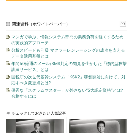
このように、
「資産となり得る」という考え方
は、企業活動に
おいても存在します。そのため、会計では
「繰延資産」
という項
関連資料（ホワイトペーパー）
PR
目を用意しています。具体的には、社債発行のための出費3000
万円を、繰延資産という資産項目として認識し、最大3年かけて
マンガで学ぶ、情報システム部門の業務負荷を軽くするため
少しずつ費用処理することが認められているのです。
の実践的アプローチ
分析スピードもF1級 マクラーレンレーシングの成功を支える
「認められている」と説明しましたが、将来の収入増をもたら
データ活用基盤とは
すことを理由に何でも繰延資産とすることを認めてしまっては、
年間50億通のメール/SMS判定の知見を生かした「標的型攻撃
費用を小さくする（利益を多く見せる）ために繰延資産を濫用す
訓練サービス」とは
るケースが出てきてしまいます。
国税庁の次世代基幹システム「KSK2」稼働開始に向けて、対
応すべき変更点とは?
例えば、「今年の新入社員は2年ぐらい教育してやっとものに
優秀な「スクラムマスター」が外さない“5大認定資格”とは?
なる。だから、2年分の給与は将来の収入増のための出費だ。だ
合格するには
から繰延資産として認識し、その後で少しずつ費用処理する」と
いった理屈だってOKとなってしまいかねません（もちろん、こ
の理屈はNGです）。こうした濫用を防ぐために、繰延資産は以
チェックしておきたい人気記事
下の5つに限定し、かつそれぞれの費用処理期間も限定した上
で、計上が認められています。