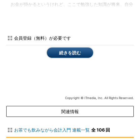
お金が掛かるというけれど、ここで勉強した知識が将来、自分
の糧になるんだ。勉強を続けて、いずれはもっと大きい仕事にも
チャレンジするつもりだし。
奥さん
とはいっても、毎月5万円を貯めていたら、1年したら中
会員登録（無料）が必要です
古の自動車が1台買えるのよ。勉強したって形に残るわけじゃな
いのに……。
続きを読む
Copyright © ITmedia, Inc. All Rights Reserved.
関連情報
さて、「5万円の支出」については2通りの見方があります。奥
さんが
「何も残らない消費」
（＝資産ではない）と考えているの
お茶でも飲みながら会計入門 連載一覧
全 106 回
に対して、Aさんは
「自分への投資」
（＝将来の収入増につなが