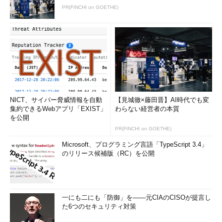
は奥さんの説です。
PR(FINCHI on GOETHE)
すなわち
「すでにサービス提供を受けて消費してしまっているも
のについては、費用として処理するべし」
とする立場です。例外
的に、B社の経営者のような考え方が許容されていて、繰延資産
として計上できると考えてください。
【キーワード】 繰延資産
NICT、サイバー脅威情報を自動
【見城徹×藤田晋】AI時代でも変
集約できるWebアプリ「EXIST」
すでにサービス提供は受けて消費した後
わらない経営者の本質
を公開
だが、将来の収入増加に貢献するという理
PR(FINCHI on GOETHE)
由から、計上された例外的な資産。例外の
ため、その適用は5つの項目に限定されてい
Microsoft、プログラミング言語「TypeScript 3.4」
のリリース候補版（RC）を公開
る。また、貸借対照表においては、他の資
産とは別に表示する。
繰延資産について紹介しました。これはあくまで、財務会計に
一にも二にも「防御」を――元CIAのCISOが提言し
おいて利益計算をするに当たってのルールです。勉強会の自己投
た6つのセキュリティ対策
資については、原則も例外もありませんので、皆さんの自己研さ