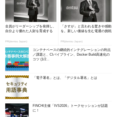
全員がリーダーシップを発揮し、
「さすが」と言われる驚きや感動
自分より優れた人財を育成する
を。新しい価値を生む電通の挑戦
PR(dentsu Japan)
PR(dentsu Japan)
創立費
→会社創立の際の出費、最長5年で費用処理
開業費
→会社創立後、事業立ち上げの際の出費、最長5年
コンテナベースの継続的インテグレーションの利点
／課題と、CIパイプライン、Docker Build高速化の
で費用処理
コツ (1/2...
開発費
→新規ビジネス開拓の際の出費、最長5年で費用処
理
社債発行費
→社債発行際の出費、社債が償還されるまでの
「電子署名」とは、「デジタル署名」とは
間で費用処理
株式交付費
→株式発行などの際の出費、最長3年で費用処
理
【3】 あくまでも原則は奥さんの説
FINCHI主催「IVS2026」トークセッションが話題
に！
繰延資産として計上できる出費について、会計における原則論