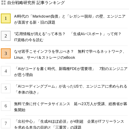
自分戦略研究所 記事ランキング
AI時代の「Markdown負債」と「レガシー脱却」の壁、エンジニア
が直面する新・旧の課題
“応用情報が消える”って本当？ 「生成AIパスポート」って何？
IT資格の今を読む
なぜ若手こそインフラを学ぶべき？ 無料で学べるネットワーク、
Linux、サーバ＆ストレージのeBook
「AIがコードを書く時代、新職種FDEが需要増」 7割のエンジニア
が思う理由
「AIコーディングブーム」が去ったUSで、エンジニアに求められる
「本体の強さ」
無料で身に付くデータサイエンス 延べ23万人が受講、総務省が募
集開始
「出社中心」「生成AIほぼ必須」が4割超 企業がITフリーランス
を求める本当の目的と「三重苦」の課題