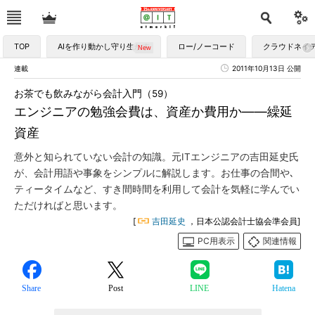
TOP
AIを作り動かし守り生かす
ロー/ノーコード
クラウドネイ
連載
2011年10月13日 公開
お茶でも飲みながら会計入門（59）
エンジニアの勉強会費は、資産か費用か――繰延
資産
意外と知られていない会計の知識。元ITエンジニアの吉田延史氏
が、会計用語や事象をシンプルに解説します。お仕事の合間や､
ティータイムなど、すき間時間を利用して会計を気軽に学んでい
ただければと思います。
[
吉田延史
，日本公認会計士協会準会員]
PC用表示
関連情報
Share
Post
LINE
Hatena