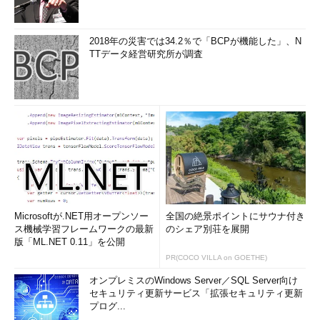
んを心より応援しています（時には家庭の空気にも配慮しつ
つ！）。それではまた。
2018年の災害では34.2％で「BCPが機能した」、N
TTデータ経営研究所が調査
筆者紹介
吉田延史（よしだのぶふみ）
京都生まれ。京都大学理学部卒業後、コンピュータの
世界に興味を持ち、オービックにネットワークエンジ
ニアとして入社。その後、公認会計士を志し同社を退社。
2007年、会計士試験合格。
仰星監査法人
に入所し現在に至
る。共著に「
会社経理実務辞典
」（日本実業出版社）がある。
イラスト：Ayumi
Microsoftが.NET用オープンソー
全国の絶景ポイントにサウナ付き
ス機械学習フレームワークの最新
のシェア別荘を展開
版「ML.NET 0.11」を公開
「次回」へ
PR(COCO VILLA on GOETHE)
オンプレミスのWindows Server／SQL Server向け
セキュリティ更新サービス「拡張セキュリティ更新
プログ...