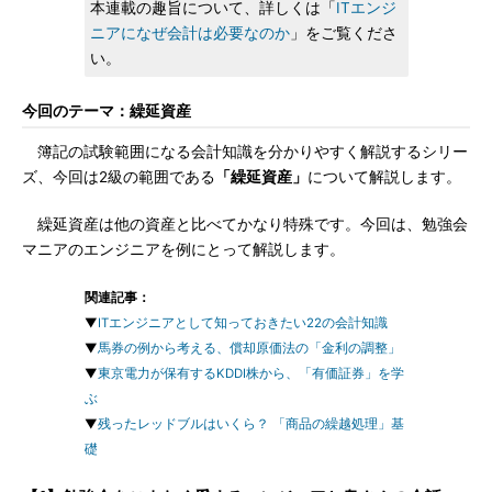
本連載の趣旨について、詳しくは「
ITエンジ
ニアになぜ会計は必要なのか
」をご覧くださ
い。
今回のテーマ：繰延資産
簿記の試験範囲になる会計知識を分かりやすく解説するシリー
ズ、今回は2級の範囲である
「繰延資産」
について解説します。
繰延資産は他の資産と比べてかなり特殊です。今回は、勉強会
マニアのエンジニアを例にとって解説します。
関連記事：
▼
ITエンジニアとして知っておきたい22の会計知識
▼
馬券の例から考える、償却原価法の「金利の調整」
▼
東京電力が保有するKDDI株から、「有価証券」を学
ぶ
▼
残ったレッドブルはいくら？ 「商品の繰越処理」基
礎