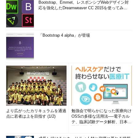
Bootstrap、Emmet、レスポンシブWebデザイン対
応を強化したDreamweaver CC 2015を使ってみ...
「Bootstrap 4 alpha」が登場
より広がったカリキュラムを通過
勉強会で明らかになった医療向け
点に若者は上を目指す (1/2)
OSSの多様な活用法──電子カル
テ、臨床試験データ解析、日本語
医学用語プラットフォーム、画...