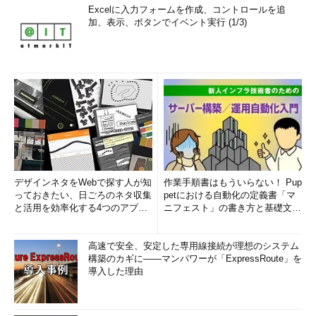
Excelに入力フォームを作成、コントロールを追
加、表示、ボタンでイベント実行 (1/3)
デザインネタをWebで探す人が知
作業手順書はもういらない！ Pup
っておきたい、日ごろのネタ収集
petにおける自動化の定義書「マ
と活用を効率化する4つのアプリ
ニフェスト」の書き方と基礎文法
(1/3)
まとめ (1/5)
高速で安全、安定した専用線接続が理想のシステム
構築のカギに――マンパワーが「ExpressRoute」を
導入した理由