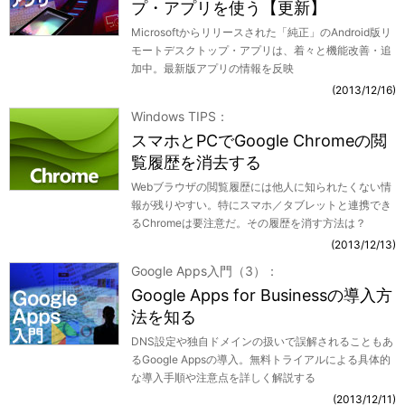
プ・アプリを使う【更新】
Microsoftからリリースされた「純正」のAndroid版リ
モートデスクトップ・アプリは、着々と機能改善・追
加中。最新版アプリの情報を反映
2013/12/16
Windows TIPS
スマホとPCでGoogle Chromeの閲
覧履歴を消去する
Webブラウザの閲覧履歴には他人に知られたくない情
報が残りやすい。特にスマホ／タブレットと連携でき
るChromeは要注意だ。その履歴を消す方法は？
2013/12/13
Google Apps入門（3）
Google Apps for Businessの導入方
法を知る
DNS設定や独自ドメインの扱いで誤解されることもあ
るGoogle Appsの導入。無料トライアルによる具体的
な導入手順や注意点を詳しく解説する
2013/12/11