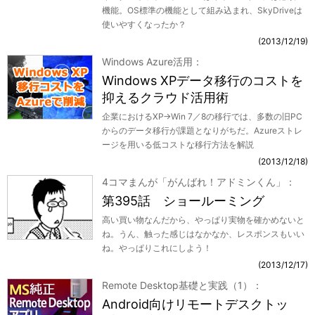
機能。OS標準の機能として組み込まれ、SkyDriveは
使いやすくなったか？
2013/12/19
Windows Azure活用
Windows XPデータ移行のコストを
抑えるクラウド活用術
企業におけるXP→Win 7／8の移行では、多数の旧PC
からのデータ移行が課題となりがちだ。Azureストレ
ージを用いる低コストな移行方法を解説
2013/12/18
4コマまんが「がんばれ！アドミンくん」
第395話 ショールーミング
高い買い物なんだから、やっぱり実物を確かめないと
ね。うん、触った感じはなかなか、レスポンスもいい
ね。やっぱりこれにしよう！
2013/12/17
Remote Desktop基礎と実践（1）
Android向けリモートデスクトッ