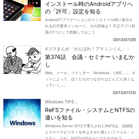
インストール時のAndroidアプリへ
の「許可」設定を知る
Androidアプリケーションのインストール時に表示さ
れる許可要求メッセージ。その意味は？ 不正アプリ対
策の1つとして把握しておこう
2013/07/25
4コマまんが「がんばれ！アドミンくん」
第374話 会議・セミナー いまむか
し
Web、メール、ツイッター、facebook、LINE……。ネ
ットによって、ぼくたちのつながりはどんどん強くな
っていく……
2013/07/23
Windows TIPS
ReFSファイル・システムとNTFSの
違いを知る
Windows Server 2012で導入されたReFSは、信頼性
とスケーラビリティを向上させた新しいファイル・シ
ステム。だが、NTFSの代わりにはなるのか？