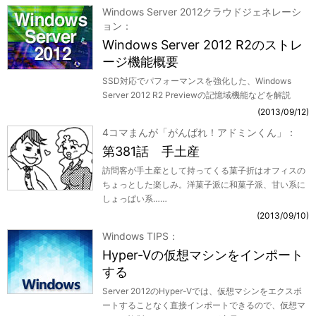
Windows Server 2012クラウドジェネレーシ
ョン
Windows Server 2012 R2のストレ
ージ機能概要
SSD対応でパフォーマンスを強化した、Windows
Server 2012 R2 Previewの記憶域機能などを解説
2013/09/12
4コマまんが「がんばれ！アドミンくん」
第381話 手土産
訪問客が手土産として持ってくる菓子折はオフィスの
ちょっとした楽しみ。洋菓子派に和菓子派、甘い系に
しょっぱい系……
2013/09/10
Windows TIPS
Hyper-Vの仮想マシンをインポート
する
Server 2012のHyper-Vでは、仮想マシンをエクスポ
ートすることなく直接インポートできるので、仮想マ