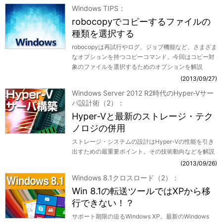
Windows TIPS
robocopyでコピーするファイルの
種類を選択する
robocopyは再試行やログ、ジョブ機能など、さまざま
なオプションを持つコピーコマンド。今回はコピー対
象のファイルを選択するためのオプションを解説
2013/09/27
Windows Server 2012 R2時代のHyper-Vサー
バ設計術（2）
Hyper-Vと最新のストレージ・テク
ノロジの併用
ストレージ・システムの設計はHyper-Vの性能を引き
出すための最重要ポイント。その技術動向などを解説
2013/09/26
Windows 8.1クロスロード（2）
Win 8.1の転送ツールではXPから移
行できない！？
サポート期限の迫るWindows XP。最新のWindows