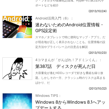
ク・フォルダや階層化記憶域、Hyper-Vの第2世代サ
ポートなどを紹介
2013/10/24
Android活用入門（6）
迷わないためのAndroid位置情報・
GPS設定術
スマホ／タブレットで特に便利なマップ・アプリ。だ
が現在地が正しく表示されないことも。位置情報の設
定方法やプライバシー上の注意点を解説
2013/10/23
4コマまんが「がんばれ！アドミンくん」
第387話 ディスクが死んだ日
大容量化が進むHDDレコーダで好きな番組を録り放
題。しかしその一方、クラッシュ時のリスクは高まる
ばかり、だ
2013/10/22
Windows TIPS
Windows 8からWindows 8.1へアッ
プデートする