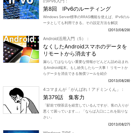
のIPv6入門
第8回 IPv6のルーティング
Windows Server標準のRRAS機能を使えば、IPv6のル
ータとしても利用できる。その設定方法を解説
2013/08/29
Android活用入門（5）
なくしたAndroidスマホのデータを
リモートから消去する
漏らしてはならない重要な情報がどんどん詰め込まれ
るAndroid端末。もし紛失したら一大事！ リモートか
らデータを消去できる無償ツールを紹介
2013/08/28
4コマまんが「がんばれ！アドミンくん」
第379話 集客力
「駅前で喫茶店を経営しているんですが、客の入りが
悪くて困っています…」「ならば入口にこれを貼りな
さい」
2013/08/27
Windows TIPS