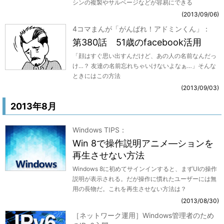
シンの複製やサルベージなどが容易にできる
2013/09/06
4コマまんが「がんばれ！アドミンくん」
第380話 51歳のfacebook活用
「顔はすぐ思い出すんだけど、あの人の名前なんだっ
け…？ 友達の名前忘れちゃいけないよなぁ…」そんな
ときにはこの方法
2013/09/03
2013年8月
Windows TIPS
Win 8で操作説明アニメ―ションを
再生させない方法
Windows 8に初めてサインインすると、まずUIの操作
説明が表示される。だが操作に慣れたユーザーには無
用の長物だ。これを再生させない方法は？
2013/08/30
［ネットワーク運用］Windows管理者のため