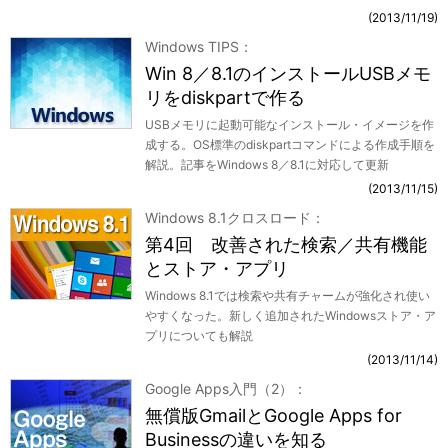
2013/11/19
Windows TIPS
Win 8／8.1のインストールUSBメモ
リをdiskpartで作る
USBメモリに起動可能なインストール・イメージを作
成する。OS標準のdiskpartコマンドによる作成手順を
解説。記事をWindows 8／8.1に対応して更新
2013/11/15
Windows 8.1クロスロード
第4回 改善された検索／共有機能
とストア・アプリ
Windows 8.1では検索や共有チャームが強化され使い
やすくなった。新しく追加されたWindowsストア・ア
プリについても解説
2013/11/14
Google Apps入門（2）
無償版GmailとGoogle Apps for
Businessの違いを知る