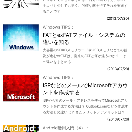
手よりも少しでも早く、的確な解を得てそれを実践す
ることです
2013/07/30
Windows TIPS
FATとexFATファイル・システムの
違いを知る
大容量のSDXCメモリカードやUSBメモリなどでの普
及が進むexFATは、従来のFATと何が違うのか？ そ
の違いをまとめる
2013/07/29
Windows TIPS
ISPなどのメールでMicrosoftアカウ
ントを作成する
ISPや会社のメール・アドレスを使ってMicrosoftアカ
ウントを作成する方法は？ Outlook.comなどを作成す
る方法との違いは？ またメリット／デメリットは？
2013/07/26
Android活用入門（4）