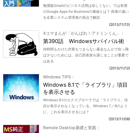
無償版Gmailのビジネス活用は珍しくない。では有償
のGoogle Apps for Businessの価値とは？ 両者の違い
を企業システム管理者の視点で解説
2013/11/13
4コマまんが「がんばれ！アドミンくん」
第390話 Windowsサバイバル術
何時間もかけた作業をつまらない暴走なんかで吹っ飛
ばさないためには、自己防衛策を講じることが重要で
はある
2013/11/12
Windows TIPS
Windows 8.1で「ライブラリ」項目
を表示させる
Windows 8.1のエクスプローラでは「ライブラリ」項
目が表示されなくなっている。Windows 7／8のよう
に、これを表示させるには？
2013/11/08
Remote Desktop基礎と実践