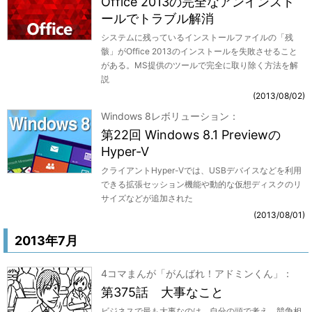
Office 2013の完全なアンインスト
ールでトラブル解消
システムに残っているインストールファイルの「残
骸」がOffice 2013のインストールを失敗させること
がある。MS提供のツールで完全に取り除く方法を解
説
2013/08/02
Windows 8レボリューション
第22回 Windows 8.1 Previewの
Hyper-V
クライアントHyper-Vでは、USBデバイスなどを利用
できる拡張セッション機能や動的な仮想ディスクのリ
サイズなどが追加された
2013/08/01
2013年7月
4コマまんが「がんばれ！アドミンくん」
第375話 大事なこと
ビジネスで最も大事なのは、自分の頭で考え、競争相