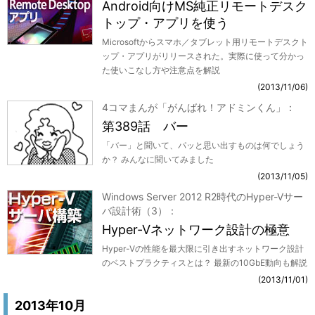
Android向けMS純正リモートデスク
トップ・アプリを使う
Microsoftからスマホ／タブレット用リモートデスクト
ップ・アプリがリリースされた。実際に使って分かっ
た使いこなし方や注意点を解説
2013/11/06
4コマまんが「がんばれ！アドミンくん」
第389話 バー
「バー」と聞いて、パッと思い出すものは何でしょう
か？ みんなに聞いてみました
2013/11/05
Windows Server 2012 R2時代のHyper-Vサー
バ設計術（3）
Hyper-Vネットワーク設計の極意
Hyper-Vの性能を最大限に引き出すネットワーク設計
のベストプラクティスとは？ 最新の10GbE動向も解説
2013/11/01
2013年10月