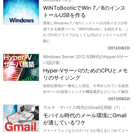
WiNToBooticでWin 7／8のインス
トールUSBを作る
簡単にWindows 7／8のインストールUSBメモリが作
成できる無償ツール「WiNToBootic」を紹介する。こ
れでDVDドライブがなくてもOSのインストールが可
能に
2013/08/23
Windows Server 2012 R2時代のHyper-Vサー
バ設計術
Hyper-VサーバのためのCPUとメモ
リのサイジング
仮想化環境が一般化した現在、今求められている仮想
化サーバの技術トレンドや機器選択などについて解説
2013/08/22
マルチ・デバイス時代のGmail活用術（1）
モバイル時代のメール環境にGmail
が適しているワケ
スマートフォンなどのデバイスが増えるにつれてメー