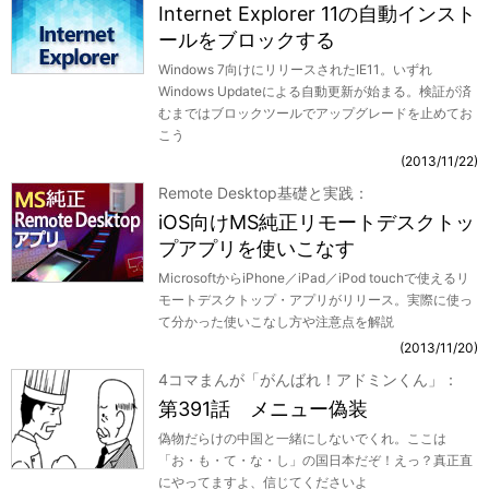
Internet Explorer 11の自動インスト
ールをブロックする
Windows 7向けにリリースされたIE11。いずれ
Windows Updateによる自動更新が始まる。検証が済
むまではブロックツールでアップグレードを止めてお
こう
2013/11/22
Remote Desktop基礎と実践
iOS向けMS純正リモートデスクトッ
プアプリを使いこなす
MicrosoftからiPhone／iPad／iPod touchで使えるリ
モートデスクトップ・アプリがリリース。実際に使っ
て分かった使いこなし方や注意点を解説
2013/11/20
4コマまんが「がんばれ！アドミンくん」
第391話 メニュー偽装
偽物だらけの中国と一緒にしないでくれ。ここは
「お・も・て・な・し」の国日本だぞ！えっ？真正直
にやってますよ、信じてくださいよ