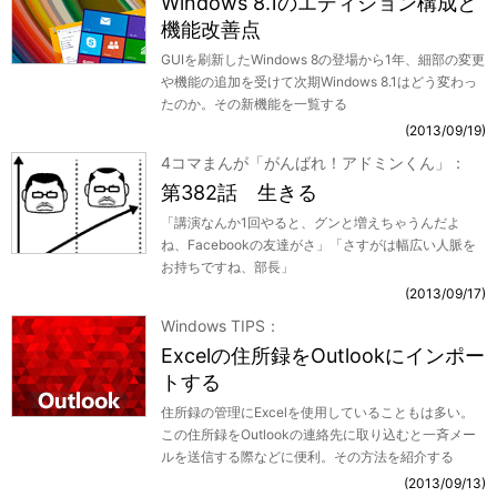
Windows 8.1のエディション構成と
機能改善点
GUIを刷新したWindows 8の登場から1年、細部の変更
や機能の追加を受けて次期Windows 8.1はどう変わっ
たのか。その新機能を一覧する
2013/09/19
4コマまんが「がんばれ！アドミンくん」
第382話 生きる
「講演なんか1回やると、グンと増えちゃうんだよ
ね、Facebookの友達がさ」「さすがは幅広い人脈を
お持ちですね、部長」
2013/09/17
Windows TIPS
Excelの住所録をOutlookにインポー
トする
住所録の管理にExcelを使用していることもは多い。
この住所録をOutlookの連絡先に取り込むと一斉メー
ルを送信する際などに便利。その方法を紹介する
2013/09/13