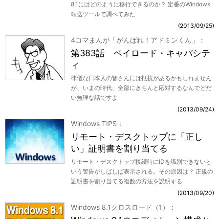
8.1にはどのように移行できるのか？ 定番のWindows
転送ツールで調べてみた
2013/09/25
4コマまんが「がんばれ！アドミンくん」
第383話 ペイロード・キャパシテ
ィ
律儀な日本人の皆さんには抵抗があるかもしれません
が、いまの時代、全部にきちんと応対するなんでどだ
い無理な話ですよ
2013/09/24
Windows TIPS
リモート・デスクトップに「正し
い」証明書を割り当てる
リモート・デスクトップ接続時にIDを識別できないと
いう警告がしばしば表示される。その原因は？ 正規の
証明書を割り当てる複数の方法を説明する
2013/09/20
Windows 8.1クロスロード（1）