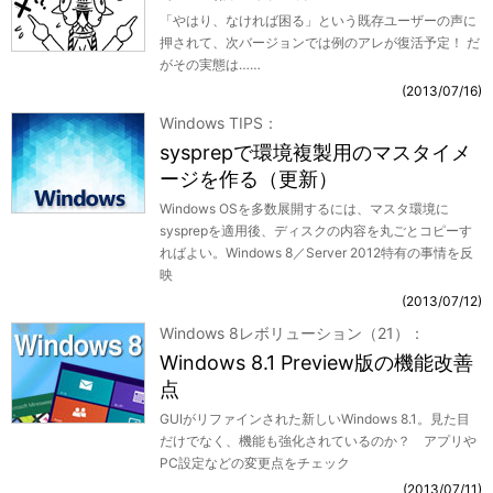
「やはり、なければ困る」という既存ユーザーの声に
押されて、次バージョンでは例のアレが復活予定！ だ
がその実態は……
2013/07/16
Windows TIPS
sysprepで環境複製用のマスタイメ
ージを作る（更新）
Windows OSを多数展開するには、マスタ環境に
sysprepを適用後、ディスクの内容を丸ごとコピーす
ればよい。Windows 8／Server 2012特有の事情を反
映
2013/07/12
Windows 8レボリューション（21）
Windows 8.1 Preview版の機能改善
点
GUIがリファインされた新しいWindows 8.1。見た目
だけでなく、機能も強化されているのか？ アプリや
PC設定などの変更点をチェック
2013/07/11