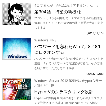
4コマまんが「がんばれ！アドミンくん」
第394話 待望の新機能
フロントカメラを利用して、スマホに待望の新機能を
追加しました！ これでスマホの使い勝手が大きく向上
しますよ！
2013/12/10
Windows TIPS
パスワードを忘れたWin 7／8／8.1
にログオンする
パスワードが分からなくなったPCでも、ちょっとした
裏技（？）でパスワードの再設定が可能だ。その方法
を紹介する。ただし悪用は厳禁
2013/12/06
Windows Server 2012 R2時代のHyper-Vサー
バ設計術（終）
Hyper-Vのクラスタリング設計
Hyper-Vの性能を最大限に引き出すためのクラスタリ
ング設計とは？ 高速I/F InfiniBandについても解説