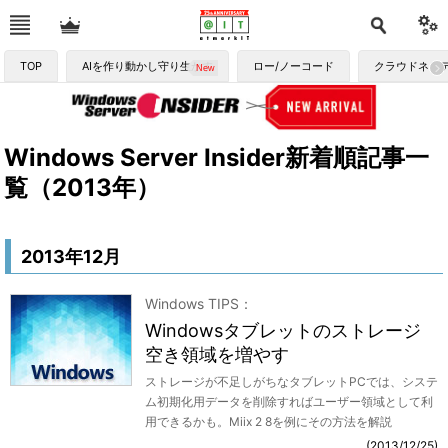
TOP
AIを作り動かし守り生かす
ロー/ノーコード
クラウドネイ
Windows Server Insider新着順記事一
覧（2013年）
2013年12月
Windows TIPS
Windowsタブレットのストレージ
空き領域を増やす
ストレージが不足しがちなタブレットPCでは、システ
ム初期化用データを削除すればユーザー領域として利
用できるかも。Miix 2 8を例にその方法を解説
2013/12/25