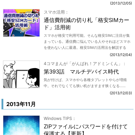
2013/12/05
スマホ活用
通信費削減の切り札「格安SIMカー
ド」活用術
スマホが格安で利用可能。そんな格安SIMに注目が集
まっている。通信費に悩んでいる人やそれほどスマホ
を使わない人に最適。格安SIMの活用法を解説する
2013/12/04
4コマまんが「がんばれ！アドミンくん」
第393話 マルチデバイス時代
気が付けば、スマホやら各種タブレットやらが増殖
中。それでなくても狭い机がますます狭くなる……
2013/12/03
2013年11月
Windows TIPS
ZIPファイルにパスワードを付けて
保護する【更新】