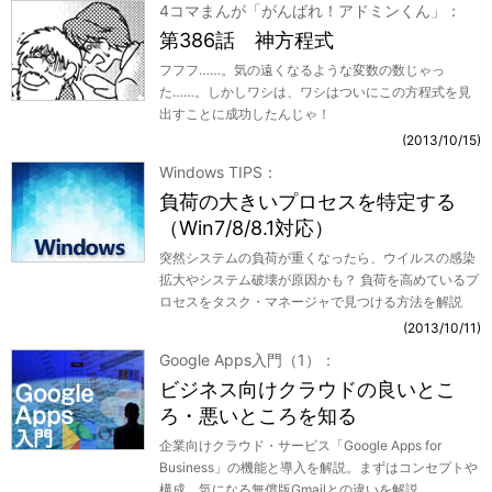
4コマまんが「がんばれ！アドミンくん」
第386話 神方程式
フフフ……。気の遠くなるような変数の数じゃっ
た……。しかしワシは、ワシはついにこの方程式を見
出すことに成功したんじゃ！
2013/10/15
Windows TIPS
負荷の大きいプロセスを特定する
（Win7/8/8.1対応）
突然システムの負荷が重くなったら、ウイルスの感染
拡大やシステム破壊が原因かも？ 負荷を高めているプ
ロセスをタスク・マネージャで見つける方法を解説
2013/10/11
Google Apps入門（1）
ビジネス向けクラウドの良いとこ
ろ・悪いところを知る
企業向けクラウド・サービス「Google Apps for
Business」の機能と導入を解説。まずはコンセプトや
構成、気になる無償版Gmailとの違いを解説