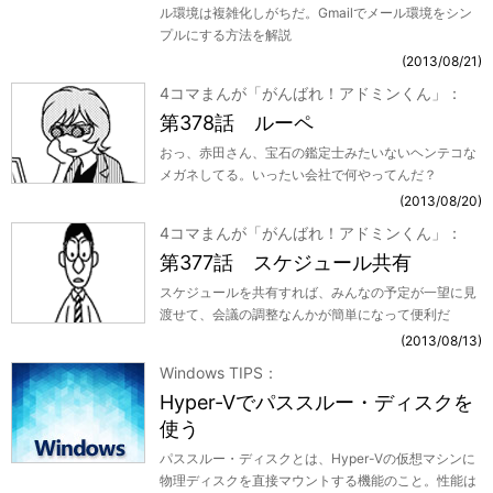
ル環境は複雑化しがちだ。Gmailでメール環境をシン
プルにする方法を解説
2013/08/21
4コマまんが「がんばれ！アドミンくん」
第378話 ルーペ
おっ、赤田さん、宝石の鑑定士みたいないヘンテコな
メガネしてる。いったい会社で何やってんだ？
2013/08/20
4コマまんが「がんばれ！アドミンくん」
第377話 スケジュール共有
スケジュールを共有すれば、みんなの予定が一望に見
渡せて、会議の調整なんかが簡単になって便利だ
2013/08/13
Windows TIPS
Hyper-Vでパススルー・ディスクを
使う
パススルー・ディスクとは、Hyper-Vの仮想マシンに
物理ディスクを直接マウントする機能のこと。性能は