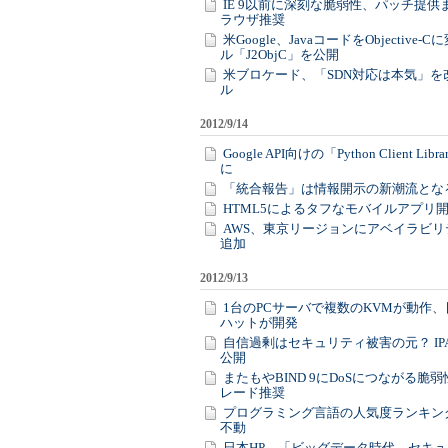
IE 9以前に深刻な脆弱性、パッチ提供
ラウザ推奨
米Google、JavaコードをObjective
ル「J2ObjC」を公開
米ブロケード、「SDN対応は本気」を
ル
2012/9/14
Google API向けの「Python Client Li
に
「統合報告」は情報開示の新潮流とな
HTML5によるタフなモバイルアプリ
AWS、東京リージョンにアベイラビリ
追加
2012/9/13
1台のPCサーバで複数のKVMが動作
ハットが開発
自信過剰はセキュリティ被害の元？ IP
公開
またもやBIND 9にDoSにつながる脆
レード推奨
プログラミング言語の人気度ランキング、Ja
不動
日本HP、「ビッグデータ時代、セキ