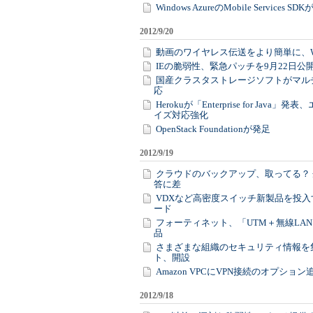
Windows AzureのMobile Service
2012/9/20
動画のワイヤレス伝送をより簡単に、Wi-Fi 
IEの脆弱性、緊急パッチを9月22日公
国産クラスタストレージソフトがマル
応
Herokuが「Enterprise for Java」
イズ対応強化
OpenStack Foundationが発足
2012/9/19
クラウドのバックアップ、取ってる？
答に差
VDXなど高密度スイッチ新製品を投入
ード
フォーティネット、「UTM＋無線LAN
品
さまざまな組織のセキュリティ情報を
ト、開設
Amazon VPCにVPN接続のオプション
2012/9/18