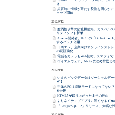
き」
災害時に情報が果たす役割を明らかに
ョップ開催
2012/9/12
脆弱性攻撃の防止機能も、カスペルス
リティソフト新版
Apache開発者、IE 10の「Do Not Tr
するパッチ公開
日商エレ、企業向けオンラインストレ
の認証強化
電話もカメラもWeb技術、スマフォでFire
ヴイエムウェア、Nicira買収の背景
2012/9/11
いまのビッグデータはソーシャルデー
ぎ？
手元のPCは盗聴モードになってない？
を公開
HTML5が盛り上がった本当の理由
よりネイティブアプリに近くなる Chrome 
「PostgreSQL 9.2」リリース、大
2012/9/10