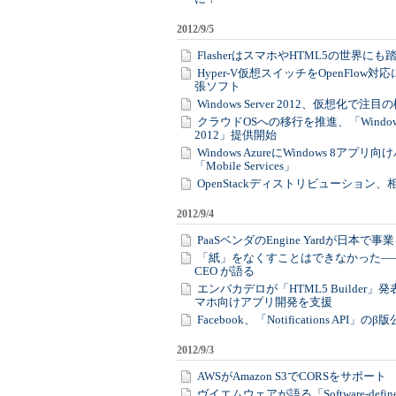
2012/9/5
FlasherはスマホやHTML5の世界にも
Hyper-V仮想スイッチをOpenFlow対
張ソフト
Windows Server 2012、仮想化で注
クラウドOSへの移行を推進、「Windows 
2012」提供開始
Windows AzureにWindows 8ア
「Mobile Services」
OpenStackディストリビューション
2012/9/4
PaaSベンダのEngine Yardが日本で事
「紙」をなくすことはできなかった――Ev
CEO が語る
エンバカデロが「HTML5 Builder」
マホ向けアプリ開発を支援
Facebook、「Notifications API」のβ
2012/9/3
AWSがAmazon S3でCORSをサポート
ヴイエムウェアが語る「Software-defin