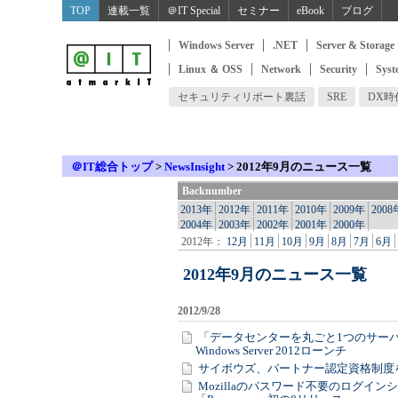
TOP
連載一覧
＠IT Special
セミナー
eBook
ブログ
Windows Server
.NET
Server & Storage
Linux ＆ OSS
Network
Security
Syst
セキュリティリポート裏話
SRE
DX
＠IT総合トップ
>
NewsInsight
> 2012年9月のニュース一覧
Backnumber
2013年
2012年
2011年
2010年
2009年
2008
2004年
2003年
2002年
2001年
2000年
2012年：
12月
11月
10月
9月
8月
7月
6月
2012年9月のニュース一覧
2012/9/28
「データセンターを丸ごと1つのサー
Windows Server 2012ローンチ
サイボウズ、パートナー認定資格制度
Mozillaのパスワード不要のログイン