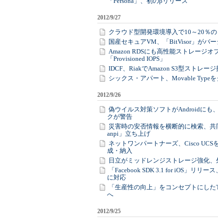
「Persona」、初のβリリース
2012/9/27
クラウド型開発環境導入で10～20％
国産セキュアVM、「BitVisor」がバ
Amazon RDSにも高性能ストレージ
「Provisioned IOPS」
IDCF、RiakでAmazon S3型ストレー
シックス・アパート、Movable Typ
2012/9/26
偽ウイルス対策ソフトがAndroidにも
クが警告
災害時の安否情報を横断的に検索、共同
anpi」立ち上げ
ネットワンパートナーズ、Cisco UCS
成・納入
日立がミッドレンジストレージ強化、
「Facebook SDK 3.1 for iOS」リリー
に対応
「生産性の向上」をコンセプトにしたTitan
へ
2012/9/25