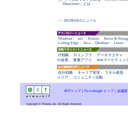
Datacenter」とは
<< 2012年8月のニュース
Windows
.net
System
Server & Stora
|
|
|
Coding Edge
Java
Database
Linux
|
|
|
|
IT戦略
ITインフラ
アーキテクチャ
|
|
|
の改善
業務アプリ
Webマーケティン
|
|
自分戦略
キャリア実現
スキル創造
|
|
|
ャリア
コミュニティ活動
|
|
＠ITトップ
｜
NeｗsInsight トップ
｜
会議室
Copyright © ITmedia, Inc. All Rights Reserved.