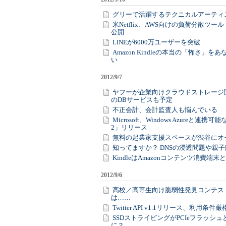
グリーで活躍するテクニカルアーティ
米Netflix、AWS向けの負荷分散ツール「
公開
LINEが6000万ユーザーを突破
Amazon Kindleの本当の「怖さ」を
い
2012/9/7
ヤフーが企業向けクラウドストレージ開
のDBサービスも予定
不正会計、会計監査人も悩んでいる
Microsoft、Windows Azureと連携可能な
2」リリース
無料の起業家支援スペースが渋谷にオ
知ってますか？ DNSの浸透問題や親
KindleはAmazonコンテンツ消費端
2012/9/6
高校／高専生向け脆弱性発見コンテス
は……
Twitter API v1.1リリース、利用条件
SSDストライピングがPCIeフラッシ
に？