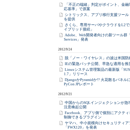
「不正の端緒」判定がポイント、金融
応基準」で原案
シトリックス、アプリ移行支援ツール「
を提供
さくら、専用サーバやクラウドをL2
イブリッド接続」
Adobe、Web開発者向けの新ツール群「Adob
Services」発表
2012/9/24
脱「ノー・ワイヤレス」の波は米国防
IEの緊急パッチ公開、早急な適用を推
Linuxシステム管理製品の最新版「SUSE 
1.7」リリース
DjangoかPyramidか!? 火花散るパネ
PyCon JPレポート
2012/9/21
中国からのSQLインジェクションが急
注意喚起公開
Facebook、アプリ側で個別にアクテ
制御できるプラグイン
ヤマハ、中小規模向けセキュリティア
「FWX120」を発表